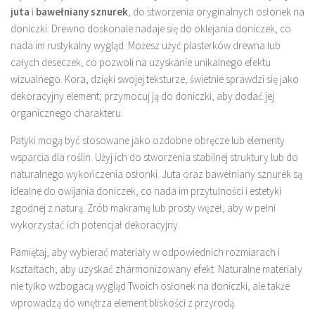
juta
i
bawełniany sznurek
, do stworzenia oryginalnych osłonek na
doniczki. Drewno doskonale nadaje się do oklejania doniczek, co
nada im rustykalny wygląd. Możesz użyć plasterków drewna lub
całych deseczek, co pozwoli na uzyskanie unikalnego efektu
wizualnego. Kora, dzięki swojej teksturze, świetnie sprawdzi się jako
dekoracyjny element; przymocuj ją do doniczki, aby dodać jej
organicznego charakteru.
Patyki mogą być stosowane jako ozdobne obręcze lub elementy
wsparcia dla roślin. Użyj ich do stworzenia stabilnej struktury lub do
naturalnego wykończenia osłonki. Juta oraz bawełniany sznurek są
idealne do owijania doniczek, co nada im przytulności i estetyki
zgodnej z naturą. Zrób makramę lub prosty węzeł, aby w pełni
wykorzystać ich potencjał dekoracyjny.
Pamiętaj, aby wybierać materiały w odpowiednich rozmiarach i
kształtach, aby uzyskać zharmonizowany efekt. Naturalne materiały
nie tylko wzbogacą wygląd Twoich osłonek na doniczki, ale także
wprowadzą do wnętrza element bliskości z przyrodą.