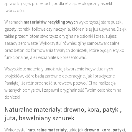
sprawdzą się w projektach, podkreślając ekologiczny aspekt
twórczości.
W ramach
materiałów recyklingowych
wykorzystuj stare puszki,
gazety, torebki foliowe czy naczynia, które nie są już używane. Dzięki
takim przedmiotom stworzysz oryginalne osłonki i zrealizujesz
zasady zero waste. Wykorzystuj również gliny samoutwardzalne
oraz beton do formowania trwałych doniczek, które będą nie tylko
funkcjonalne, ale i wspaniale się prezentować.
Wszystkie te materiały umożliwiają tworzenie indywidualnych
projektów, które będą zarówno dekoracyjne, jak i praktyczne.
Pamiętaj, że różnorodność surowców pozwoli Ci na realizację
własnych pomysłów i zapewni oryginalność Twoim osłonkom na
doniczki.
Naturalne materiały: drewno, kora, patyki,
juta, bawełniany sznurek
Wykorzystaj
naturalne materiały
, takie jak
drewno
,
kora
,
patyki
,