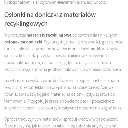
funkcjonalnym, ale i stylowym elementem aranżacji wnętrz.
Osłonki na doniczki z materiałów
recyklingowych
Wykorzystaj
materiały recyklingowe
do stworzenia unikalnych
osłonek na doniczki
. Wykorzystaj puszki po żywności, gazety oraz
torebki foliowe, aby nadać nowe życie przedmiotom, które często
lądują w koszu. Na przykład, puszki aluminiowe po żywności
doskonale nadają się na doniczki, gdyż po umyciu i usunięciu
ostrych krawędzi można je łatwo malować lub ozdabiać sznurkiem.
Gazety można wykorzystać do stworzenia papier mâché, co nada
Twoim projektom lekkości i oryginalności. Stare torebki foliowe
również sprawdzą się jako materiał na osłonki, gdyż są łatwe do
formowania. Przygotuj je przez pocięcie na paski i połączenie z
innymi elementami, co stworzy kreatywną i odporną na wilgoć bazę.
Oprócz tradycyjnych materiałów, spróbuj kreatywnych połączeń.
Stare naczynia, jak talerze lub miski, mogą stać się artystycznymi