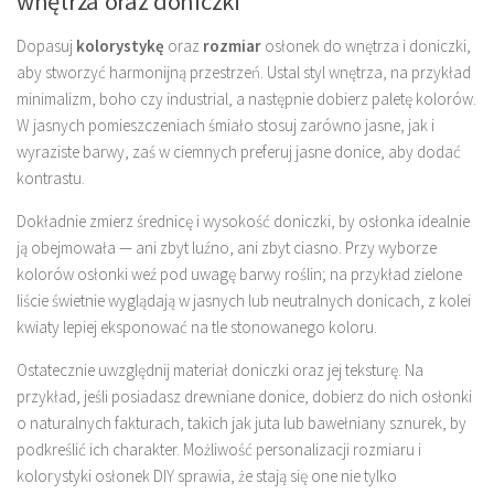
wnętrza oraz doniczki
Dopasuj
kolorystykę
oraz
rozmiar
osłonek do wnętrza i doniczki,
aby stworzyć harmonijną przestrzeń. Ustal styl wnętrza, na przykład
minimalizm, boho czy industrial, a następnie dobierz paletę kolorów.
W jasnych pomieszczeniach śmiało stosuj zarówno jasne, jak i
wyraziste barwy, zaś w ciemnych preferuj jasne donice, aby dodać
kontrastu.
Dokładnie zmierz średnicę i wysokość doniczki, by osłonka idealnie
ją obejmowała — ani zbyt luźno, ani zbyt ciasno. Przy wyborze
kolorów osłonki weź pod uwagę barwy roślin; na przykład zielone
liście świetnie wyglądają w jasnych lub neutralnych donicach, z kolei
kwiaty lepiej eksponować na tle stonowanego koloru.
Ostatecznie uwzględnij materiał doniczki oraz jej teksturę. Na
przykład, jeśli posiadasz drewniane donice, dobierz do nich osłonki
o naturalnych fakturach, takich jak juta lub bawełniany sznurek, by
podkreślić ich charakter. Możliwość personalizacji rozmiaru i
kolorystyki osłonek DIY sprawia, że stają się one nie tylko