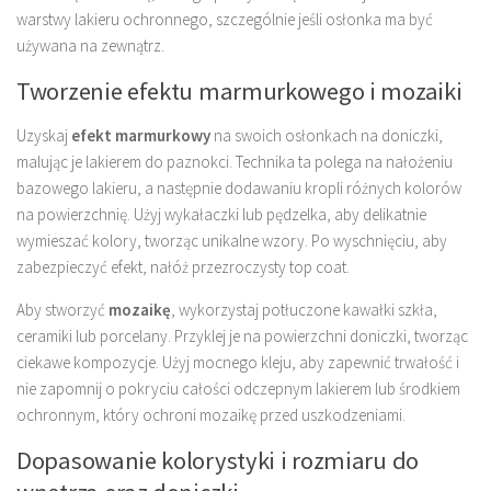
warstwy lakieru ochronnego, szczególnie jeśli osłonka ma być
używana na zewnątrz.
Tworzenie efektu marmurkowego i mozaiki
Uzyskaj
efekt marmurkowy
na swoich osłonkach na doniczki,
malując je lakierem do paznokci. Technika ta polega na nałożeniu
bazowego lakieru, a następnie dodawaniu kropli różnych kolorów
na powierzchnię. Użyj wykałaczki lub pędzelka, aby delikatnie
wymieszać kolory, tworząc unikalne wzory. Po wyschnięciu, aby
zabezpieczyć efekt, nałóż przezroczysty top coat.
Aby stworzyć
mozaikę
, wykorzystaj potłuczone kawałki szkła,
ceramiki lub porcelany. Przyklej je na powierzchni doniczki, tworząc
ciekawe kompozycje. Użyj mocnego kleju, aby zapewnić trwałość i
nie zapomnij o pokryciu całości odczepnym lakierem lub środkiem
ochronnym, który ochroni mozaikę przed uszkodzeniami.
Dopasowanie kolorystyki i rozmiaru do