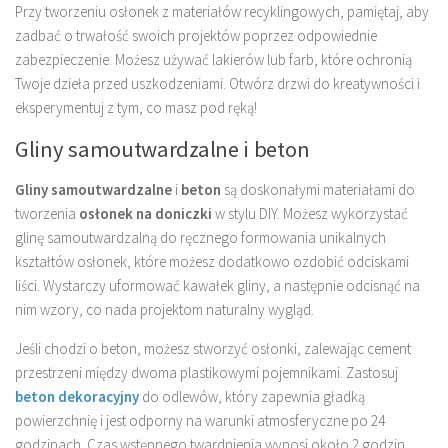
Przy tworzeniu osłonek z materiałów recyklingowych, pamiętaj, aby
zadbać o trwałość swoich projektów poprzez odpowiednie
zabezpieczenie. Możesz używać lakierów lub farb, które ochronią
Twoje dzieła przed uszkodzeniami. Otwórz drzwi do kreatywności i
eksperymentuj z tym, co masz pod ręką!
Gliny samoutwardzalne i beton
Gliny samoutwardzalne
i
beton
są doskonałymi materiałami do
tworzenia
osłonek na doniczki
w stylu DIY. Możesz wykorzystać
glinę samoutwardzalną do ręcznego formowania unikalnych
kształtów osłonek, które możesz dodatkowo ozdobić odciskami
liści. Wystarczy uformować kawałek gliny, a następnie odcisnąć na
nim wzory, co nada projektom naturalny wygląd.
Jeśli chodzi o beton, możesz stworzyć osłonki, zalewając cement
przestrzeni między dwoma plastikowymi pojemnikami. Zastosuj
beton dekoracyjny
do odlewów, który zapewnia gładką
powierzchnię i jest odporny na warunki atmosferyczne po 24
godzinach. Czas wstępnego twardnienia wynosi około 2 godzin.