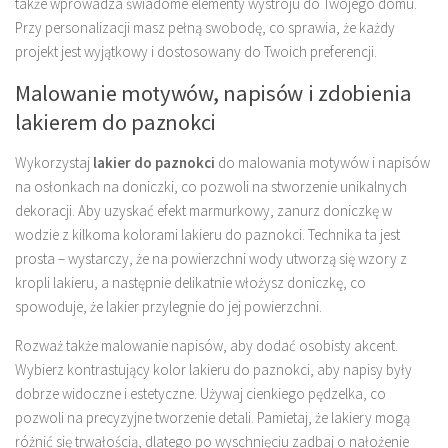
także wprowadza świadome elementy wystroju do Twojego domu.
Przy personalizacji masz pełną swobodę, co sprawia, że każdy
projekt jest wyjątkowy i dostosowany do Twoich preferencji.
Malowanie motywów, napisów i zdobienia
lakierem do paznokci
Wykorzystaj
lakier do paznokci
do malowania motywów i napisów
na osłonkach na doniczki, co pozwoli na stworzenie unikalnych
dekoracji. Aby uzyskać efekt marmurkowy, zanurz doniczkę w
wodzie z kilkoma kolorami lakieru do paznokci. Technika ta jest
prosta – wystarczy, że na powierzchni wody utworzą się wzory z
kropli lakieru, a następnie delikatnie włożysz doniczkę, co
spowoduje, że lakier przylegnie do jej powierzchni.
Rozważ także malowanie napisów, aby dodać osobisty akcent.
Wybierz kontrastujący kolor lakieru do paznokci, aby napisy były
dobrze widoczne i estetyczne. Używaj cienkiego pędzelka, co
pozwoli na precyzyjne tworzenie detali. Pamietaj, że lakiery mogą
różnić się trwałością, dlatego po wyschnięciu zadbaj o nałożenie