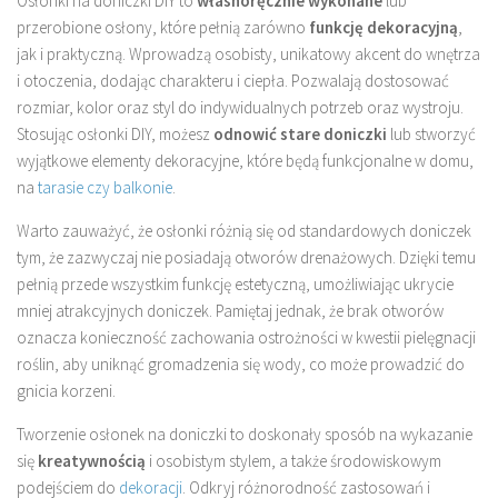
Osłonki na doniczki DIY to
własnoręcznie wykonane
lub
przerobione osłony, które pełnią zarówno
funkcję dekoracyjną
,
jak i praktyczną. Wprowadzą osobisty, unikatowy akcent do wnętrza
i otoczenia, dodając charakteru i ciepła. Pozwalają dostosować
rozmiar, kolor oraz styl do indywidualnych potrzeb oraz wystroju.
Stosując osłonki DIY, możesz
odnowić stare doniczki
lub stworzyć
wyjątkowe elementy dekoracyjne, które będą funkcjonalne w domu,
na
tarasie czy balkonie
.
Warto zauważyć, że osłonki różnią się od standardowych doniczek
tym, że zazwyczaj nie posiadają otworów drenażowych. Dzięki temu
pełnią przede wszystkim funkcję estetyczną, umożliwiając ukrycie
mniej atrakcyjnych doniczek. Pamiętaj jednak, że brak otworów
oznacza konieczność zachowania ostrożności w kwestii pielęgnacji
roślin, aby uniknąć gromadzenia się wody, co może prowadzić do
gnicia korzeni.
Tworzenie osłonek na doniczki to doskonały sposób na wykazanie
się
kreatywnością
i osobistym stylem, a także środowiskowym
podejściem do
dekoracji
. Odkryj różnorodność zastosowań i