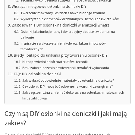
Techniki wykończeniowe zapewniające trwałość dekoracji
Wiszące i nietypowe osłonki na doniczki DIY
Tworzenie makramy i osłonek z bawełnianego sznurka
Wykorzystanie elementów drewnianych i betonu do kwietników
Zastosowanie DIY osłonek na doniczki w aranżacji wnętrz
Osłonki jako funkcjonalny i dekoracyjny dodatek w domu i na
balkonie
Inspiracje z wykorzystaniem kolorów, faktur i motywów
tematycznych
Błędy i pułapki do unikania przy tworzeniu osłonek DIY
Nieodpowiedni dobór materiałów i technik
Brak zabezpieczenia powierzchni i trwałości wykonania
FAQ: DIY osłonki na doniczki
Jak wybrać odpowiednie materiały do osłonki na doniczkę?
Czy osłonki DIY mogą być odporne na warunki zewnętrzne?
Jak często można zmieniać dekoracje na osłonkach malowanych
farbą tablicową?
Czym są DIY osłonki na doniczki i jaki mają
zakres?