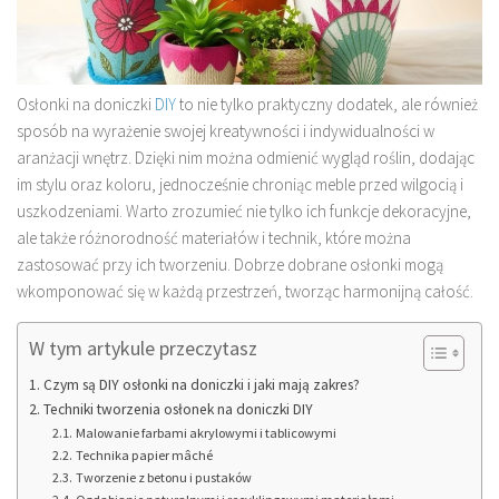
Osłonki na doniczki
DIY
to nie tylko praktyczny dodatek, ale również
sposób na wyrażenie swojej kreatywności i indywidualności w
aranżacji wnętrz. Dzięki nim można odmienić wygląd roślin, dodając
im stylu oraz koloru, jednocześnie chroniąc meble przed wilgocią i
uszkodzeniami. Warto zrozumieć nie tylko ich funkcje dekoracyjne,
ale także różnorodność materiałów i technik, które można
zastosować przy ich tworzeniu. Dobrze dobrane osłonki mogą
wkomponować się w każdą przestrzeń, tworząc harmonijną całość.
W tym artykule przeczytasz
Czym są DIY osłonki na doniczki i jaki mają zakres?
Techniki tworzenia osłonek na doniczki DIY
Malowanie farbami akrylowymi i tablicowymi
Technika papier mâché
Tworzenie z betonu i pustaków