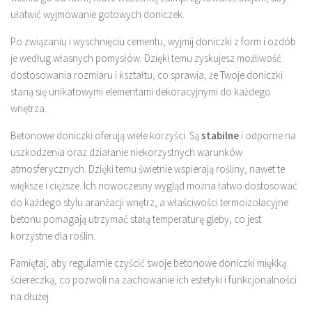
ułatwić wyjmowanie gotowych doniczek.
Po związaniu i wyschnięciu cementu, wyjmij doniczki z form i ozdób
je według własnych pomysłów. Dzięki temu zyskujesz możliwość
dostosowania rozmiaru i kształtu, co sprawia, że Twoje doniczki
staną się unikatowymi elementami dekoracyjnymi do każdego
wnętrza.
Betonowe doniczki oferują wiele korzyści. Są
stabilne
i odporne na
uszkodzenia oraz działanie niekorzystnych warunków
atmosferycznych. Dzięki temu świetnie wspierają rośliny, nawet te
większe i cięższe. Ich nowoczesny wygląd można łatwo dostosować
do każdego stylu aranżacji wnętrz, a właściwości termoizolacyjne
betonu pomagają utrzymać stałą temperaturę gleby, co jest
korzystne dla roślin.
Pamiętaj, aby regularnie czyścić swoje betonowe doniczki miękką
ściereczką, co pozwoli na zachowanie ich estetyki i funkcjonalności
na dłużej.