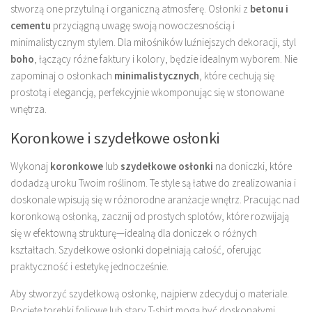
stworzą one przytulną i organiczną atmosferę. Osłonki z
betonu i
cementu
przyciągną uwagę swoją nowoczesnością i
minimalistycznym stylem. Dla miłośników luźniejszych dekoracji, styl
boho
, łączący różne faktury i kolory, będzie idealnym wyborem. Nie
zapominaj o osłonkach
minimalistycznych
, które cechują się
prostotą i elegancją, perfekcyjnie wkomponując się w stonowane
wnętrza.
Koronkowe i szydełkowe osłonki
Wykonaj
koronkowe
lub
szydełkowe osłonki
na doniczki, które
dodadzą uroku Twoim roślinom. Te style są łatwe do zrealizowania i
doskonale wpisują się w różnorodne aranżacje wnętrz. Pracując nad
koronkową osłonką, zacznij od prostych splotów, które rozwijają
się w efektowną strukturę—idealną dla doniczek o różnych
kształtach. Szydełkowe osłonki dopełniają całość, oferując
praktyczność i estetykę jednocześnie.
Aby stworzyć szydełkową osłonkę, najpierw zdecyduj o materiale.
Pocięte torebki foliowe lub stary T-shirt mogą być doskonałymi