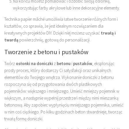
Na końcu możesz pomalować i ozdobić swoją osłonkę,
wykorzystując farby akrylowe lub inne dekoracyjne elementy.
Technika papier mâché umożliwia łatwe tworzenie różnych form i
kształtów, co sprawia, że ​​jest idealnym rozwiązaniem dla
kreatywnych projektów DIY. Dzięki niej możesz uzyskać
trwałą i
twardą
powierzchnię, gotową do personalizacji.
Tworzenie z betonu i pustaków
Twórz
osłonki na doniczki
z
betonu
i
pustaków
, eksplorując
prosty proces, który dostarczy Ci satysfakcji oraz unikalnych
elementów do Twojego wnętrza. Wykonanie doniczki z betonu
rozpoczyna się od przygotowania dwóch plastikowych
pojemników: większego i mniejszego. Umieść mniejszy pojemnik w
większym, a następnie wypełnij przestrzeń między nimi mieszanką
betonową. Aby zapobiec wypłynięciu mniejszego pojemnika, umieść
w nim coś ciężkiego. Po kilku godzinach beton stwardnieje, tworząc
trwałą formę doniczki.