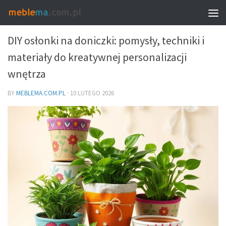
DIY DEKORACYJNE ORAZ UPCYCLING
DIY osłonki na doniczki: pomysły, techniki i
materiały do kreatywnej personalizacji
wnętrza
BY
MEBLEMA.COM.PL
·
10 LUTEGO 2026