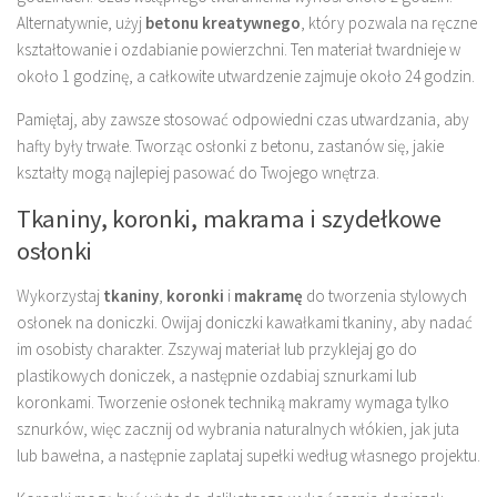
Alternatywnie, użyj
betonu kreatywnego
, który pozwala na ręczne
kształtowanie i ozdabianie powierzchni. Ten materiał twardnieje w
około 1 godzinę, a całkowite utwardzenie zajmuje około 24 godzin.
Pamiętaj, aby zawsze stosować odpowiedni czas utwardzania, aby
hafty były trwałe. Tworząc osłonki z betonu, zastanów się, jakie
kształty mogą najlepiej pasować do Twojego wnętrza.
Tkaniny, koronki, makrama i szydełkowe
osłonki
Wykorzystaj
tkaniny
,
koronki
i
makramę
do tworzenia stylowych
osłonek na doniczki. Owijaj doniczki kawałkami tkaniny, aby nadać
im osobisty charakter. Zszywaj materiał lub przyklejaj go do
plastikowych doniczek, a następnie ozdabiaj sznurkami lub
koronkami. Tworzenie osłonek techniką makramy wymaga tylko
sznurków, więc zacznij od wybrania naturalnych włókien, jak juta
lub bawełna, a następnie zaplataj supełki według własnego projektu.