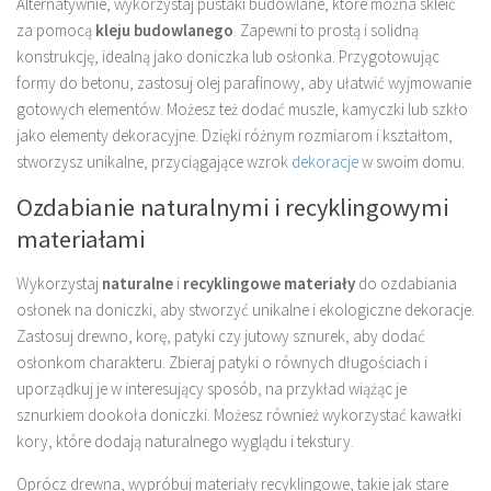
Alternatywnie, wykorzystaj pustaki budowlane, które można skleić
za pomocą
kleju budowlanego
. Zapewni to prostą i solidną
konstrukcję, idealną jako doniczka lub osłonka. Przygotowując
formy do betonu, zastosuj olej parafinowy, aby ułatwić wyjmowanie
gotowych elementów. Możesz też dodać muszle, kamyczki lub szkło
jako elementy dekoracyjne. Dzięki różnym rozmiarom i kształtom,
stworzysz unikalne, przyciągające wzrok
dekoracje
w swoim domu.
Ozdabianie naturalnymi i recyklingowymi
materiałami
Wykorzystaj
naturalne
i
recyklingowe materiały
do ozdabiania
osłonek na doniczki, aby stworzyć unikalne i ekologiczne dekoracje.
Zastosuj drewno, korę, patyki czy jutowy sznurek, aby dodać
osłonkom charakteru. Zbieraj patyki o równych długościach i
uporządkuj je w interesujący sposób, na przykład wiążąc je
sznurkiem dookoła doniczki. Możesz również wykorzystać kawałki
kory, które dodają naturalnego wyglądu i tekstury.
Oprócz drewna, wypróbuj materiały recyklingowe, takie jak stare