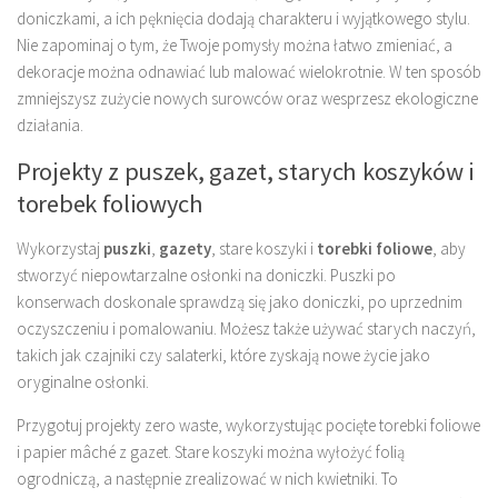
doniczkami, a ich pęknięcia dodają charakteru i wyjątkowego stylu.
Nie zapominaj o tym, że Twoje pomysły można łatwo zmieniać, a
dekoracje można odnawiać lub malować wielokrotnie. W ten sposób
zmniejszysz zużycie nowych surowców oraz wesprzesz ekologiczne
działania.
Projekty z puszek, gazet, starych koszyków i
torebek foliowych
Wykorzystaj
puszki
,
gazety
, stare koszyki i
torebki foliowe
, aby
stworzyć niepowtarzalne osłonki na doniczki. Puszki po
konserwach doskonale sprawdzą się jako doniczki, po uprzednim
oczyszczeniu i pomalowaniu. Możesz także używać starych naczyń,
takich jak czajniki czy salaterki, które zyskają nowe życie jako
oryginalne osłonki.
Przygotuj projekty zero waste, wykorzystując pocięte torebki foliowe
i papier mâché z gazet. Stare koszyki można wyłożyć folią
ogrodniczą, a następnie zrealizować w nich kwietniki. To