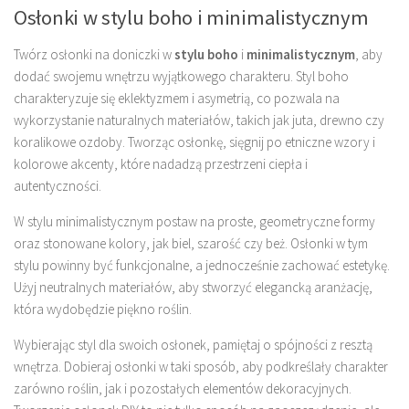
Osłonki w stylu boho i minimalistycznym
Twórz osłonki na doniczki w
stylu boho
i
minimalistycznym
, aby
dodać swojemu wnętrzu wyjątkowego charakteru. Styl boho
charakteryzuje się eklektyzmem i asymetrią, co pozwala na
wykorzystanie naturalnych materiałów, takich jak juta, drewno czy
koralikowe ozdoby. Tworząc osłonkę, sięgnij po etniczne wzory i
kolorowe akcenty, które nadadzą przestrzeni ciepła i
autentyczności.
W stylu minimalistycznym postaw na proste, geometryczne formy
oraz stonowane kolory, jak biel, szarość czy beż. Osłonki w tym
stylu powinny być funkcjonalne, a jednocześnie zachować estetykę.
Użyj neutralnych materiałów, aby stworzyć elegancką aranżację,
która wydobędzie piękno roślin.
Wybierając styl dla swoich osłonek, pamiętaj o spójności z resztą
wnętrza. Dobieraj osłonki w taki sposób, aby podkreślały charakter
zarówno roślin, jak i pozostałych elementów dekoracyjnych.