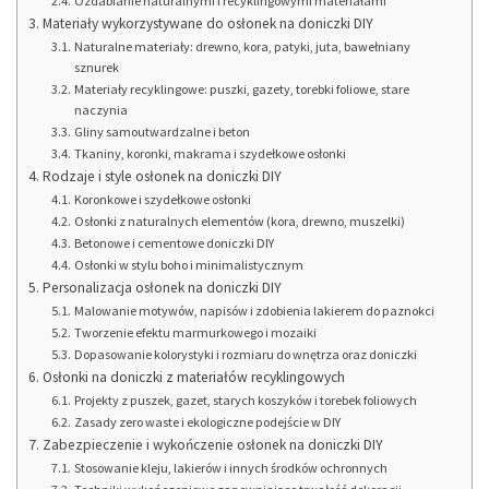
Ozdabianie naturalnymi i recyklingowymi materiałami
Materiały wykorzystywane do osłonek na doniczki DIY
Naturalne materiały: drewno, kora, patyki, juta, bawełniany
sznurek
Materiały recyklingowe: puszki, gazety, torebki foliowe, stare
naczynia
Gliny samoutwardzalne i beton
Tkaniny, koronki, makrama i szydełkowe osłonki
Rodzaje i style osłonek na doniczki DIY
Koronkowe i szydełkowe osłonki
Osłonki z naturalnych elementów (kora, drewno, muszelki)
Betonowe i cementowe doniczki DIY
Osłonki w stylu boho i minimalistycznym
Personalizacja osłonek na doniczki DIY
Malowanie motywów, napisów i zdobienia lakierem do paznokci
Tworzenie efektu marmurkowego i mozaiki
Dopasowanie kolorystyki i rozmiaru do wnętrza oraz doniczki
Osłonki na doniczki z materiałów recyklingowych
Projekty z puszek, gazet, starych koszyków i torebek foliowych
Zasady zero waste i ekologiczne podejście w DIY
Zabezpieczenie i wykończenie osłonek na doniczki DIY
Stosowanie kleju, lakierów i innych środków ochronnych