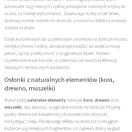
surowcami. Użyj równych rzędów półsłupków robionych w tylną nić
oczka, co nadaje wytrzymałość. Zwiększając liczbę oczek dnem,
dostosuj rozmiar osłonki do doniczki, a na końcu stabilizuj krawędź
ścisłymi oczkami.
Dzięki koronkowym lub szydełkowym osłonkom na doniczki możesz
nie tylko chronić rośliny, ale także wprowadzić do wnętrza nową
jakość, łącząc praktyczność z oryginalnym stylem. Wybierz
szydełkowanie lub koronki, w zależności od swoich preferencji
stylowych i technicznych możliwości.
Osłonki z naturalnych elementów (kora,
drewno, muszelki)
Wykorzystaj
naturalne elementy
, takie jak
kora
,
drewno
oraz
muszelki
, aby stworzyć oryginalne osłonki na doniczki. Przyklej
plastry drewna lub kawałki kory do powierzchni doniczki,
korzystając z kleju. Dla lepszego efektu na doniczce o okrągłym
kształcie użyj mniejszych fragmentów, co zapewni dobry wygląd.