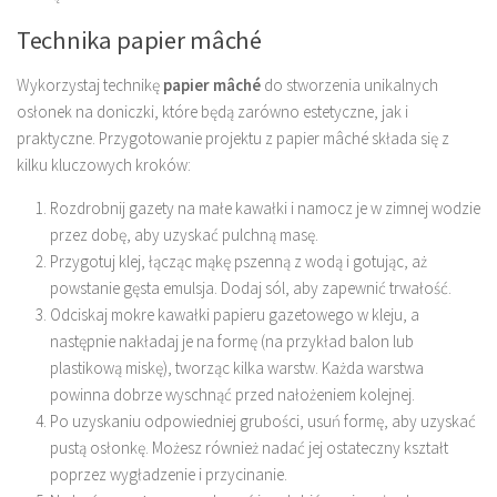
Technika papier mâché
Wykorzystaj technikę
papier mâché
do stworzenia unikalnych
osłonek na doniczki, które będą zarówno estetyczne, jak i
praktyczne. Przygotowanie projektu z papier mâché składa się z
kilku kluczowych kroków:
Rozdrobnij gazety na małe kawałki i namocz je w zimnej wodzie
przez dobę, aby uzyskać pulchną masę.
Przygotuj klej, łącząc mąkę pszenną z wodą i gotując, aż
powstanie gęsta emulsja. Dodaj sól, aby zapewnić trwałość.
Odciskaj mokre kawałki papieru gazetowego w kleju, a
następnie nakładaj je na formę (na przykład balon lub
plastikową miskę), tworząc kilka warstw. Każda warstwa
powinna dobrze wyschnąć przed nałożeniem kolejnej.
Po uzyskaniu odpowiedniej grubości, usuń formę, aby uzyskać
pustą osłonkę. Możesz również nadać jej ostateczny kształt
poprzez wygładzenie i przycinanie.