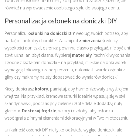
Tworzenie osłonek DIY to nie tylko sposób na zaoszczędzenie, ale
również na wprowadzenie osobistego stylu do swojego domu.
Personalizacja osłonek na doniczki DIY
Personalizuj
osłonki na doniczki DIY
według swoich potrzeb, aby
nadać im unikalny charakter. Zacznij od
zmierzenia
średnicy i
wysokości doniczki; osłonka powinna ciasno przylegać, nie być ani
zbyt luźna, ani zbyt ciasna. Wybieraj
materiały
i techniki wykonania
zgodne z kształtem doniczki – na przykład, miękkie osłonki worek
wymagają foliowego zabezpieczenia, natomiast twarde osłonki z
gliny czy makramy należy dopasować do wymiarów doniczki.
Kiedy dobierasz
kolory
, pamiętaj, aby harmonizowały z wystrojem
wnętrza. Na przykład, kremowe sznurki idealnie wpasują się w styl
skandynawski, podczas gdy zielenie i złote detale dodadzą nuty
glamour.
Dostosuj frędzle
, wzory i ozdoby, aby osłonka
współgrała z innymi elementami dekoracyjnymi w Twoim otoczeniu.
Unikalność osłonek DIY nie tylko odświeża wygląd doniczek, ale