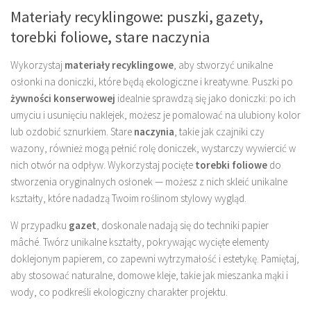
Materiały recyklingowe: puszki, gazety,
torebki foliowe, stare naczynia
Wykorzystaj
materiały recyklingowe
, aby stworzyć unikalne
osłonki na doniczki, które będą ekologiczne i kreatywne. Puszki po
żywności konserwowej
idealnie sprawdzą się jako doniczki: po ich
umyciu i usunięciu naklejek, możesz je pomalować na ulubiony kolor
lub ozdobić sznurkiem. Stare
naczynia
, takie jak czajniki czy
wazony, również mogą pełnić rolę doniczek, wystarczy wywiercić w
nich otwór na odpływ. Wykorzystaj pocięte
torebki foliowe
do
stworzenia oryginalnych osłonek — możesz z nich skleić unikalne
kształty, które nadadzą Twoim roślinom stylowy wygląd.
W przypadku
gazet
, doskonale nadają się do techniki papier
mâché. Twórz unikalne kształty, pokrywając wycięte elementy
doklejonym papierem, co zapewni wytrzymałość i estetykę. Pamiętaj,
aby stosować naturalne, domowe kleje, takie jak mieszanka mąki i
wody, co podkreśli ekologiczny charakter projektu.