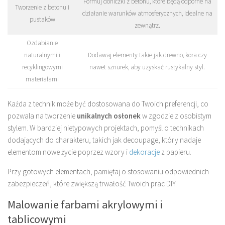
Formuj doniczki z betonu, które będą odporne na
Tworzenie z betonu i
działanie warunków atmosferycznych, idealne na
pustaków
zewnątrz.
Ozdabianie
naturalnymi i
Dodawaj elementy takie jak drewno, kora czy
recyklingowymi
nawet sznurek, aby uzyskać rustykalny styl.
materiałami
Każda z technik może być dostosowana do Twoich preferencji, co
pozwala na tworzenie
unikalnych osłonek
w zgodzie z osobistym
stylem. W bardziej nietypowych projektach, pomyśl o technikach
dodających do charakteru, takich jak decoupage, który nadaje
elementom nowe życie poprzez wzory i
dekoracje
z papieru.
Przy gotowych elementach, pamiętaj o stosowaniu odpowiednich
zabezpieczeń, które zwiększą trwałość Twoich prac DIY.
Malowanie farbami akrylowymi i
tablicowymi