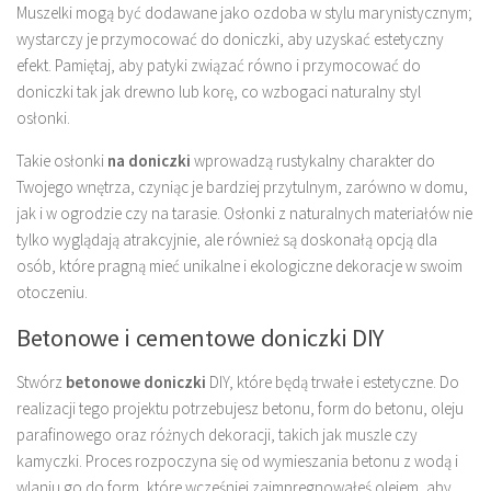
Muszelki mogą być dodawane jako ozdoba w stylu marynistycznym;
wystarczy je przymocować do doniczki, aby uzyskać estetyczny
efekt. Pamiętaj, aby patyki związać równo i przymocować do
doniczki tak jak drewno lub korę, co wzbogaci naturalny styl
osłonki.
Takie osłonki
na doniczki
wprowadzą rustykalny charakter do
Twojego wnętrza, czyniąc je bardziej przytulnym, zarówno w domu,
jak i w ogrodzie czy na tarasie. Osłonki z naturalnych materiałów nie
tylko wyglądają atrakcyjnie, ale również są doskonałą opcją dla
osób, które pragną mieć unikalne i ekologiczne dekoracje w swoim
otoczeniu.
Betonowe i cementowe doniczki DIY
Stwórz
betonowe doniczki
DIY, które będą trwałe i estetyczne. Do
realizacji tego projektu potrzebujesz betonu, form do betonu, oleju
parafinowego oraz różnych dekoracji, takich jak muszle czy
kamyczki. Proces rozpoczyna się od wymieszania betonu z wodą i
wlaniu go do form, które wcześniej zaimpregnowałeś olejem, aby