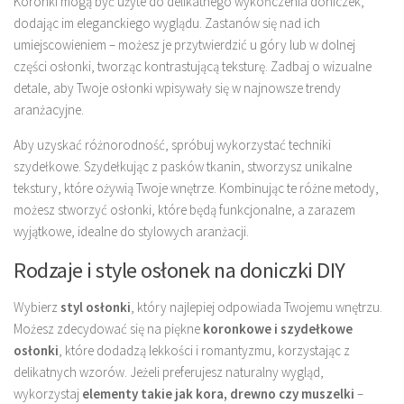
Koronki mogą być użyte do delikatnego wykończenia doniczek,
dodając im eleganckiego wyglądu. Zastanów się nad ich
umiejscowieniem – możesz je przytwierdzić u góry lub w dolnej
części osłonki, tworząc kontrastującą teksturę. Zadbaj o wizualne
detale, aby Twoje osłonki wpisywały się w najnowsze trendy
aranżacyjne.
Aby uzyskać różnorodność, spróbuj wykorzystać techniki
szydełkowe. Szydełkując z pasków tkanin, stworzysz unikalne
tekstury, które ożywią Twoje wnętrze. Kombinując te różne metody,
możesz stworzyć osłonki, które będą funkcjonalne, a zarazem
wyjątkowe, idealne do stylowych aranżacji.
Rodzaje i style osłonek na doniczki DIY
Wybierz
styl osłonki
, który najlepiej odpowiada Twojemu wnętrzu.
Możesz zdecydować się na piękne
koronkowe i szydełkowe
osłonki
, które dodadzą lekkości i romantyzmu, korzystając z
delikatnych wzorów. Jeżeli preferujesz naturalny wygląd,
wykorzystaj
elementy takie jak kora, drewno czy muszelki
–