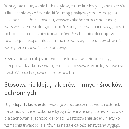
W przypadku używania farb akrylowych lub kredowych, znalazło się
kilka technik wykończenia, które mogą zwiększyć odporność na
uszkodzenia. Po malowaniu, zawsze zakończ proces nakładając
warstwę lakieru wodnego, co może sprzyjać trwalszemu wyglądowi i
ochronie przed blaknięciem kolorów. Przy technice decoupage
również pamiętaj o nałożeniu finalnej warstwy lakieru, aby utrwalić
wzory i zrealizować efekt końcowy.
Regularnie kontroluj stan swoich osłonek i, w razie potrzeby,
przeprowadzaj konserwację. Stosując powyższe techniki, zapewnisz
trwałość i estetykę swoich projektów DIY.
Stosowanie kleju, lakierów i innych środków
ochronnych
Użyj
kleju
i
lakierów
do trwałego zabezpieczenia swoich osłonek
na doniczki. Kleje doskonale łączą różne materiały, co jest kluczowe
dla zachowania jedności dekoracji. Zastosowanie lakieru nie tylko
wzmacnia trwałość, ale również nadaje całości estetyczny wygląd.