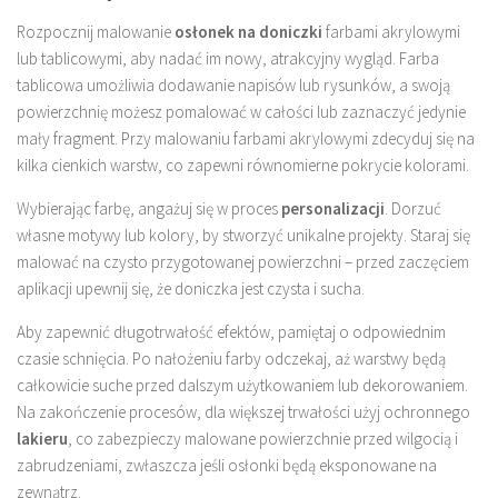
Rozpocznij malowanie
osłonek na doniczki
farbami akrylowymi
lub tablicowymi, aby nadać im nowy, atrakcyjny wygląd. Farba
tablicowa umożliwia dodawanie napisów lub rysunków, a swoją
powierzchnię możesz pomalować w całości lub zaznaczyć jedynie
mały fragment. Przy malowaniu farbami akrylowymi zdecyduj się na
kilka cienkich warstw, co zapewni równomierne pokrycie kolorami.
Wybierając farbę, angażuj się w proces
personalizacji
. Dorzuć
własne motywy lub kolory, by stworzyć unikalne projekty. Staraj się
malować na czysto przygotowanej powierzchni – przed zaczęciem
aplikacji upewnij się, że doniczka jest czysta i sucha.
Aby zapewnić długotrwałość efektów, pamiętaj o odpowiednim
czasie schnięcia. Po nałożeniu farby odczekaj, aż warstwy będą
całkowicie suche przed dalszym użytkowaniem lub dekorowaniem.
Na zakończenie procesów, dla większej trwałości użyj ochronnego
lakieru
, co zabezpieczy malowane powierzchnie przed wilgocią i
zabrudzeniami, zwłaszcza jeśli osłonki będą eksponowane na
zewnątrz.