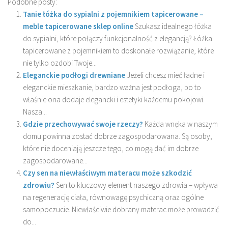
Podobne posty:
Tanie łóżka do sypialni z pojemnikiem tapicerowane –
meble tapicerowane sklep online
Szukasz idealnego łóżka
do sypialni, które połączy funkcjonalność z elegancją? Łóżka
tapicerowane z pojemnikiem to doskonałe rozwiązanie, które
nie tylko ozdobi Twoje...
Eleganckie podłogi drewniane
Jeżeli chcesz mieć ładne i
eleganckie mieszkanie, bardzo ważna jest podłoga, bo to
właśnie ona dodaje elegancki i estetyki każdemu pokojowi.
Nasza...
Gdzie przechowywać swoje rzeczy?
Każda wnęka w naszym
domu powinna zostać dobrze zagospodarowana. Są osoby,
które nie doceniają jeszcze tego, co mogą dać im dobrze
zagospodarowane...
Czy sen na niewłaściwym materacu może szkodzić
zdrowiu?
Sen to kluczowy element naszego zdrowia – wpływa
na regenerację ciała, równowagę psychiczną oraz ogólne
samopoczucie. Niewłaściwie dobrany materac może prowadzić
do...