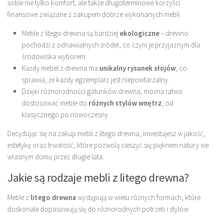
sobie nie tylko komfort, ale także długoterminowe korzyści
finansowe związane z zakupem dobrze wykonanych mebli.
Meble z litego drewna są bardziej
ekologiczne
– drewno
pochodzi z odnawialnych źródeł, co czyni je przyjaznym dla
środowiska wyborem.
Każdy mebel z drewna ma
unikalny rysunek słojów
, co
sprawia, że każdy egzemplarz jest niepowtarzalny.
Dzięki różnorodności gatunków drewna, można łatwo
dostosować meble do
różnych stylów wnętrz
, od
klasycznego po nowoczesny.
Decydując się na zakup mebli z litego drewna, inwestujesz w jakość,
estetykę oraz trwałość, które pozwolą cieszyć się pięknem natury we
własnym domu przez długie lata.
Jakie są rodzaje mebli z litego drewna?
Meble z
litego drewna
występują w wielu różnych formach, które
doskonale dopasowują się do różnorodnych potrzeb i stylów