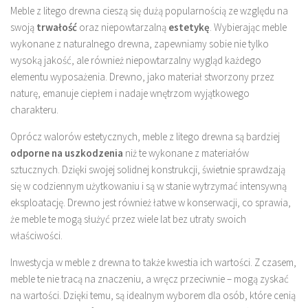
Meble z litego drewna cieszą się dużą popularnością ze względu na
swoją
trwałość
oraz niepowtarzalną
estetykę
. Wybierając meble
wykonane z naturalnego drewna, zapewniamy sobie nie tylko
wysoką jakość, ale również niepowtarzalny wygląd każdego
elementu wyposażenia. Drewno, jako materiał stworzony przez
naturę, emanuje ciepłem i nadaje wnętrzom wyjątkowego
charakteru.
Oprócz walorów estetycznych, meble z litego drewna są bardziej
odporne na uszkodzenia
niż te wykonane z materiałów
sztucznych. Dzięki swojej solidnej konstrukcji, świetnie sprawdzają
się w codziennym użytkowaniu i są w stanie wytrzymać intensywną
eksploatację. Drewno jest również łatwe w konserwacji, co sprawia,
że meble te mogą służyć przez wiele lat bez utraty swoich
właściwości.
Inwestycja w meble z drewna to także kwestia ich wartości. Z czasem,
meble te nie tracą na znaczeniu, a wręcz przeciwnie – mogą zyskać
na wartości. Dzięki temu, są idealnym wyborem dla osób, które cenią