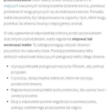
miejscach
narażonych na bezpośrednie działanie słońca, ponieważ
promienie UV mogą przyczynić się do blaknięcia kolorów. Ponadto,
meble nie powinny być eksponowane na zapachy i dym, które mogą
przenikać do drewna i tworzyć nieprzyjemny aromat.
W celu zapewnienia odpowiedniej ochrony przed zarysowaniami
oraz innymi uszkodzeniami, warto regularnie
olejować lub
woskować meble
. Te zabiegi pomagają odżywić drewno i
przywrócić mu naturalny blask. Poniżej przedstawiamy kilka
istotnych wskazówek dotyczących pielęgnacji mebli z litego drewna:
Używaj podkładek pod gorące naczynia i filiżanki, aby uniknąć
przypaleń.
Czyszcząc, stosuj miękkie ściereczki, które nie zarysują
powierzchni drewna.
Regularnie przecieraj meble suchą ściereczką, aby usunąć kurz i
zanieczyszczenia.
Dbaj o odpowiedni poziom wilgotności w pomieszczeniu,
unikając nadmiernego przesuszenia lub wilgoci.