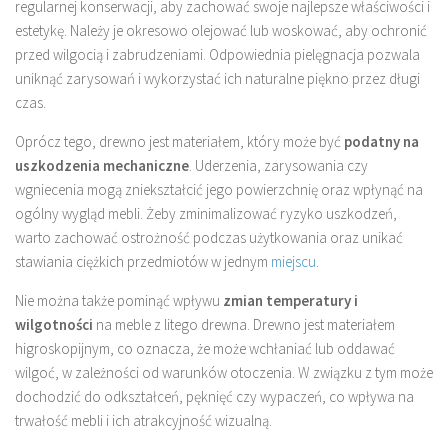
regularnej konserwacji, aby zachować swoje najlepsze właściwości i
estetykę. Należy je okresowo olejować lub woskować, aby ochronić
przed wilgocią i zabrudzeniami. Odpowiednia pielęgnacja pozwala
uniknąć zarysowań i wykorzystać ich naturalne piękno przez długi
czas.
Oprócz tego, drewno jest materiałem, który może być
podatny na
uszkodzenia mechaniczne
. Uderzenia, zarysowania czy
wgniecenia mogą zniekształcić jego powierzchnię oraz wpłynąć na
ogólny wygląd mebli. Żeby zminimalizować ryzyko uszkodzeń,
warto zachować ostrożność podczas użytkowania oraz unikać
stawiania ciężkich przedmiotów w jednym
miejscu
.
Nie można także pominąć wpływu
zmian temperatury i
wilgotności
na meble z litego drewna. Drewno jest materiałem
higroskopijnym, co oznacza, że może wchłaniać lub oddawać
wilgoć, w zależności od warunków otoczenia. W związku z tym może
dochodzić do odkształceń, pęknięć czy wypaczeń, co wpływa na
trwałość mebli i ich atrakcyjność wizualną.