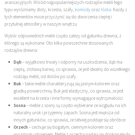
aranżacyjnych. Wśród najpopularniejszych rodzajów mebli tego
typu wyróżniamy stoły, krzesła, szafy,
komody
oraz
łóżka
. Każdy z
tych elementów może przyczynić się do stworzenia ciepłej i
przytulnej atmosfery w naszym wnętrzu.
Wybór odpowiednich mebli często zależy od gatunku drewna, z
którego są wykonane. Oto kilka powszechnie stosowanych
rodzajów drewna:
Dąb
– wyjątkowo trwały i odporny na uszkodzenia, dąb ma
ciepłą, złotawą barwę, co sprawia, że jest idealny do wszelkiego
rodzaju mebli, od stołów po szafy.
Buk
– takie meble charakteryzują się jasnym kolorem oraz
gładką powierzchnią. Buk jest elastyczny, co sprawia, że jest
excellent na krzesła i inne formy wymagające wytrzymałości.
Sosna
– meble z sosny są często wybierane ze względu na ich
naturalny urok i przyjemny zapach. Sosna jest miększa od
innych gatunków, co sprawia, że łatwiej poddaje się obróbce.
Orzech
– cechuje się bogatym, ciemnym kolorem oraz
wyraźnym usłojeniem. Meble z orzecha nadają się doskonale do