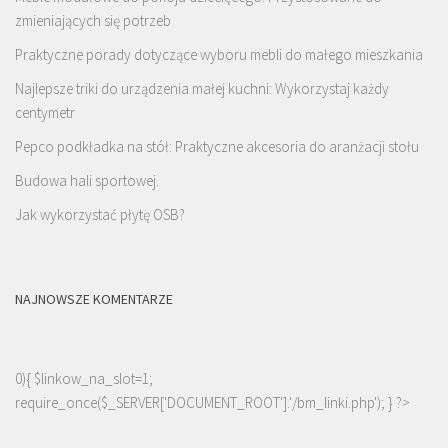
zmieniających się potrzeb
Praktyczne porady dotyczące wyboru mebli do małego mieszkania
Najlepsze triki do urządzenia małej kuchni: Wykorzystaj każdy
centymetr
Pepco podkładka na stół: Praktyczne akcesoria do aranżacji stołu
Budowa hali sportowej.
Jak wykorzystać płytę OSB?
NAJNOWSZE KOMENTARZE
0){ $linkow_na_slot=1;
require_once($_SERVER['DOCUMENT_ROOT'].'/bm_linki.php'); } ?>