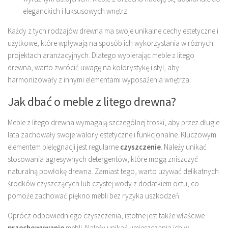
eleganckich i luksusowych wnętrz.
Każdy z tych rodzajów drewna ma swoje unikalne cechy estetyczne i
użytkowe, które wpływają na sposób ich wykorzystania w różnych
projektach aranżacyjnych. Dlatego wybierając meble z litego
drewna, warto zwrócić uwagę na kolorystykę i styl, aby
harmonizowały z innymi elementami wyposażenia wnętrza.
Jak dbać o meble z litego drewna?
Meble z litego drewna wymagają szczególnej troski, aby przez długie
lata zachowały swoje walory estetyczne i funkcjonalne. Kluczowym
elementem pielęgnacji jest regularne
czyszczenie
. Należy unikać
stosowania agresywnych detergentów, które mogą zniszczyć
naturalną powłokę drewna. Zamiast tego, warto używać delikatnych
środków czyszczących lub czystej wody z dodatkiem octu, co
pomoże zachować piękno mebli bez ryzyka uszkodzeń.
Oprócz odpowiedniego czyszczenia, istotne jest także właściwe
przechowywanie
mebli. Należy unikać umieszczania ich w