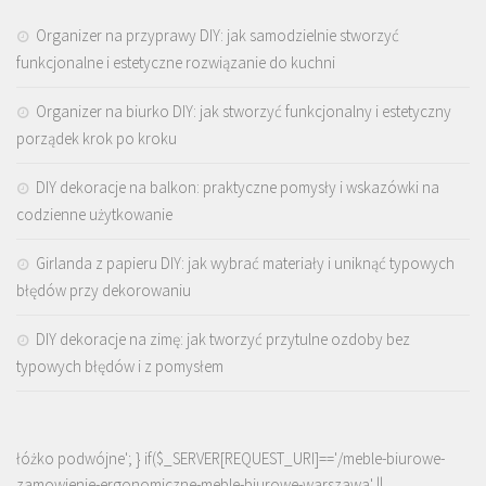
Organizer na przyprawy DIY: jak samodzielnie stworzyć
funkcjonalne i estetyczne rozwiązanie do kuchni
Organizer na biurko DIY: jak stworzyć funkcjonalny i estetyczny
porządek krok po kroku
DIY dekoracje na balkon: praktyczne pomysły i wskazówki na
codzienne użytkowanie
Girlanda z papieru DIY: jak wybrać materiały i uniknąć typowych
błędów przy dekorowaniu
DIY dekoracje na zimę: jak tworzyć przytulne ozdoby bez
typowych błędów i z pomysłem
łóżko podwójne'; } if($_SERVER[REQUEST_URI]=='/meble-biurowe-
zamowienie-ergonomiczne-meble-biurowe-warszawa' ||