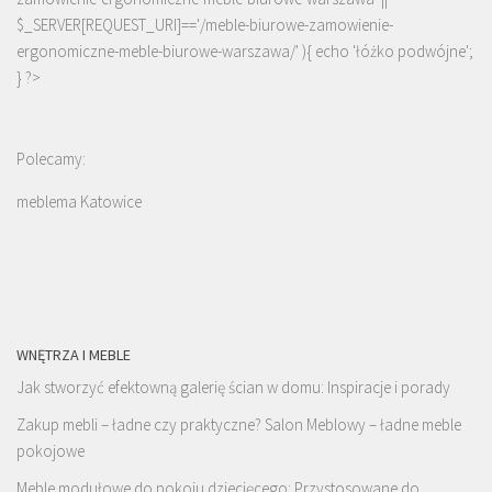
$_SERVER[REQUEST_URI]=='/meble-biurowe-zamowienie-
ergonomiczne-meble-biurowe-warszawa/' ){ echo '
łóżko podwójne
';
} ?>
Polecamy:
meblema Katowice
WNĘTRZA I MEBLE
Jak stworzyć efektowną galerię ścian w domu: Inspiracje i porady
Zakup mebli – ładne czy praktyczne? Salon Meblowy – ładne meble
pokojowe
Meble modułowe do pokoju dziecięcego: Przystosowane do