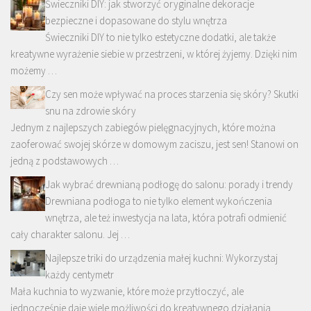
Świeczniki DIY: jak stworzyć oryginalne dekoracje
bezpieczne i dopasowane do stylu wnętrza
Świeczniki DIY to nie tylko estetyczne dodatki, ale także
kreatywne wyrażenie siebie w przestrzeni, w której żyjemy. Dzięki nim
możemy …
Czy sen może wpływać na proces starzenia się skóry? Skutki
snu na zdrowie skóry
Jednym z najlepszych zabiegów pielęgnacyjnych, które można
zaoferować swojej skórze w domowym zaciszu, jest sen! Stanowi on
jedną z podstawowych …
Jak wybrać drewnianą podłogę do salonu: porady i trendy
Drewniana podłoga to nie tylko element wykończenia
wnętrza, ale też inwestycja na lata, która potrafi odmienić
cały charakter salonu. Jej …
Najlepsze triki do urządzenia małej kuchni: Wykorzystaj
każdy centymetr
Mała kuchnia to wyzwanie, które może przytłoczyć, ale
jednocześnie daje wiele możliwości do kreatywnego działania.