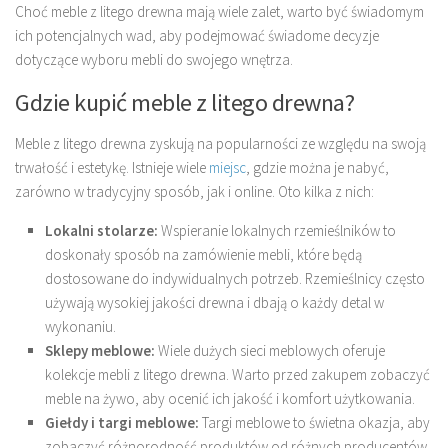
Choć meble z litego drewna mają wiele zalet, warto być świadomym
ich potencjalnych wad, aby podejmować świadome decyzje
dotyczące wyboru mebli do swojego wnętrza.
Gdzie kupić meble z litego drewna?
Meble z litego drewna zyskują na popularności ze względu na swoją
trwałość i estetykę. Istnieje wiele
miejsc
, gdzie można je nabyć,
zarówno w tradycyjny sposób, jak i online. Oto kilka z nich:
Lokalni stolarze:
Wspieranie lokalnych rzemieślników to
doskonały sposób na zamówienie mebli, które będą
dostosowane do indywidualnych potrzeb. Rzemieślnicy często
używają wysokiej jakości drewna i dbają o każdy detal w
wykonaniu.
Sklepy meblowe:
Wiele dużych sieci meblowych oferuje
kolekcje mebli z litego drewna. Warto przed zakupem zobaczyć
meble na żywo, aby ocenić ich jakość i komfort użytkowania.
Giełdy i targi meblowe:
Targi meblowe to świetna okazja, aby
zobaczyć różnorodność produktów od różnych producentów,