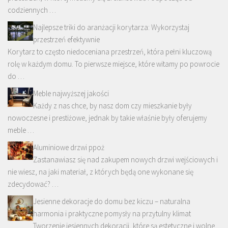
codziennych …
Najlepsze triki do aranżacji korytarza: Wykorzystaj
przestrzeń efektywnie
Korytarz to często niedoceniana przestrzeń, która pełni kluczową
rolę w każdym domu. To pierwsze miejsce, które witamy po powrocie
do …
Meble najwyższej jakości
Każdy z nas chce, by nasz dom czy mieszkanie były
nowoczesne i prestiżowe, jednak by takie właśnie były oferujemy
meble …
Aluminiowe drzwi ppoż
Zastanawiasz się nad zakupem nowych drzwi wejściowych i
nie wiesz, na jaki materiał, z których będą one wykonane się
zdecydować? …
Jesienne dekoracje do domu bez kiczu – naturalna
harmonia i praktyczne pomysły na przytulny klimat
Tworzenie jesiennych dekoracji, które są estetyczne i wolne