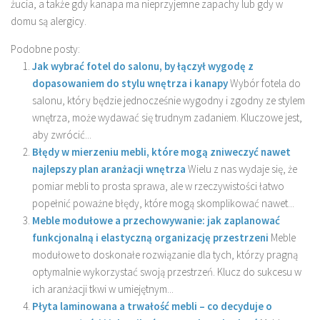
żucia, a także gdy kanapa ma nieprzyjemne zapachy lub gdy w
domu są alergicy.
Podobne posty:
Jak wybrać fotel do salonu, by łączył wygodę z
dopasowaniem do stylu wnętrza i kanapy
Wybór fotela do
salonu, który będzie jednocześnie wygodny i zgodny ze stylem
wnętrza, może wydawać się trudnym zadaniem. Kluczowe jest,
aby zwrócić...
Błędy w mierzeniu mebli, które mogą zniweczyć nawet
najlepszy plan aranżacji wnętrza
Wielu z nas wydaje się, że
pomiar mebli to prosta sprawa, ale w rzeczywistości łatwo
popełnić poważne błędy, które mogą skomplikować nawet...
Meble modułowe a przechowywanie: jak zaplanować
funkcjonalną i elastyczną organizację przestrzeni
Meble
modułowe to doskonałe rozwiązanie dla tych, którzy pragną
optymalnie wykorzystać swoją przestrzeń. Klucz do sukcesu w
ich aranżacji tkwi w umiejętnym...
Płyta laminowana a trwałość mebli – co decyduje o