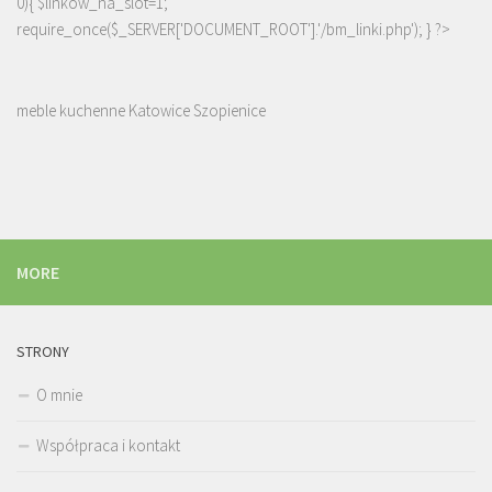
0){ $linkow_na_slot=1;
require_once($_SERVER['DOCUMENT_ROOT'].'/bm_linki.php'); } ?>
meble kuchenne Katowice Szopienice
MORE
STRONY
O mnie
Współpraca i kontakt