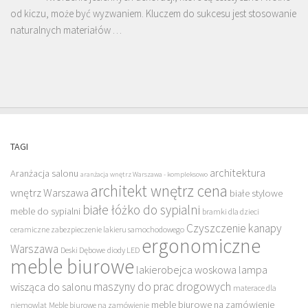
od kiczu, może być wyzwaniem. Kluczem do sukcesu jest stosowanie
naturalnych materiałów …
TAGI
architektura
Aranżacja salonu
aranżacja wnętrz Warszawa - kompleksowo
architekt wnętrz cena
wnętrz Warszawa
białe stylowe
białe łóżko do sypialni
meble do sypialni
bramki dla dzieci
Czyszczenie kanapy
ceramiczne zabezpieczenie lakieru samochodowego
ergonomiczne
Warszawa
Deski Dębowe
diody LED
meble biurowe
lakierobejca woskowa
lampa
maszyny do prac drogowych
wisząca do salonu
materace dla
meble biurowe na zamówienie
niemowląt
Meble biurowe na zamówienie