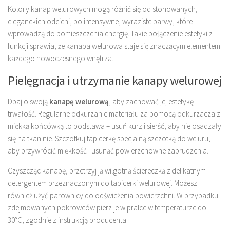
Kolory kanap welurowych mogą różnić się od stonowanych,
eleganckich odcieni, po intensywne, wyraziste barwy, które
wprowadzą do pomieszczenia energię. Takie połączenie estetyki z
funkcji sprawia, że kanapa welurowa staje się znaczącym elementem
każdego nowoczesnego wnętrza.
Pielęgnacja i utrzymanie kanapy welurowej
Dbaj o swoją
kanapę welurową
, aby zachować jej estetykę i
trwałość. Regularne odkurzanie materiału za pomocą odkurzacza z
miękką końcówką to podstawa – usuń kurz i sierść, aby nie osadzały
się na tkaninie. Szczotkuj tapicerkę specjalną szczotką do weluru,
aby przywrócić miękkość i usunąć powierzchowne zabrudzenia.
Czyszcząc kanapę, przetrzyj ją wilgotną ściereczką z delikatnym
detergentem przeznaczonym do tapicerki welurowej. Możesz
również użyć parownicy do odświeżenia powierzchni. W przypadku
zdejmowanych pokrowców pierz je w pralce w temperaturze do
30°C, zgodnie z instrukcją producenta.