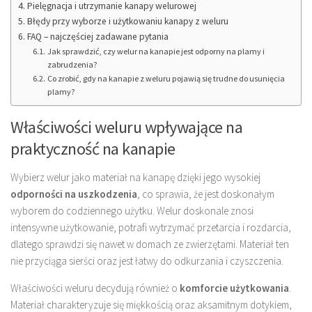
Pielęgnacja i utrzymanie kanapy welurowej
Błędy przy wyborze i użytkowaniu kanapy z weluru
FAQ – najczęściej zadawane pytania
Jak sprawdzić, czy welur na kanapie jest odporny na plamy i
zabrudzenia?
Co zrobić, gdy na kanapie z weluru pojawią się trudne do usunięcia
plamy?
Właściwości weluru wpływające na
praktyczność na kanapie
Wybierz welur jako materiał na kanapę dzięki jego wysokiej
odporności na uszkodzenia
, co sprawia, że jest doskonałym
wyborem do codziennego użytku. Welur doskonale znosi
intensywne użytkowanie, potrafi wytrzymać przetarcia i rozdarcia,
dlatego sprawdzi się nawet w domach ze zwierzętami. Materiał ten
nie przyciąga sierści oraz jest łatwy do odkurzania i czyszczenia.
Właściwości weluru decydują również o
komforcie użytkowania
.
Materiał charakteryzuje się miękkością oraz aksamitnym dotykiem,