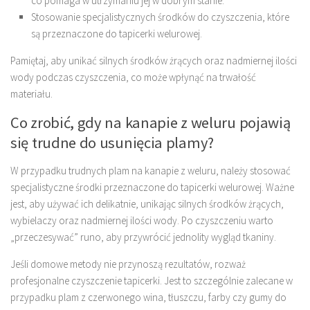
co pomaga w utrzymaniu jej w dobrym stanie.
Stosowanie specjalistycznych środków do czyszczenia, które
są przeznaczone do tapicerki welurowej.
Pamiętaj, aby unikać silnych środków żrących oraz nadmiernej ilości
wody podczas czyszczenia, co może wpłynąć na trwałość
materiału.
Co zrobić, gdy na kanapie z weluru pojawią
się trudne do usunięcia plamy?
W przypadku trudnych plam na kanapie z weluru, należy stosować
specjalistyczne środki przeznaczone do tapicerki welurowej. Ważne
jest, aby używać ich delikatnie, unikając silnych środków żrących,
wybielaczy oraz nadmiernej ilości wody. Po czyszczeniu warto
„przeczesywać” runo, aby przywrócić jednolity wygląd tkaniny.
Jeśli domowe metody nie przynoszą rezultatów, rozważ
profesjonalne czyszczenie tapicerki. Jest to szczególnie zalecane w
przypadku plam z czerwonego wina, tłuszczu, farby czy gumy do