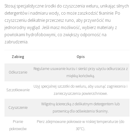
Stosuj specjalistyczne środki do czyszczenia weluru, unikając silnych
detergentów i nadmiaru wody, co może zaszkodzić tkaninie. Po
czyszczeniu delikatnie przeczesz runo, aby przywrócić mu
jednorodny wygląd. Jeśli masz możliwość, wybierz materiały z
powłokami hydrofobowymi, co zwiększy odporność na
zabrudzenia.
Zabieg
Opis
Regularne usuwanie kurzu i sierści przy użyciu odkurzacza z
Odkurzanie
miękką końcówką.
Użyj specjalnej szczotki do weluru, aby usunąć zagniecenia i
Szczotkowanie
zanieczyszczenia powierzchniowe.
Wilgotną ściereczką z delikatnym detergentem lub
Czyszczenie
parownicą dla odświeżenia tkaniny.
Pranie
Pierz zdejmowane pokrowce w niskiej temperaturze (do
pokrowców
30°C).