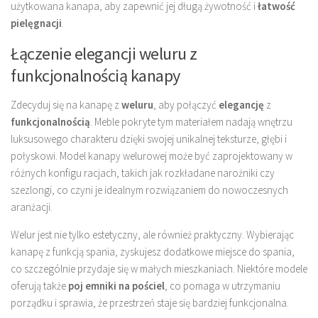
użytkowana kanapa, aby zapewnić jej długą żywotność i
łatwość
pielęgnacji
.
Łączenie elegancji weluru z
funkcjonalnością kanapy
Zdecyduj się na kanapę z
weluru
, aby połączyć
elegancję
z
funkcjonalnością
. Meble pokryte tym materiałem nadają wnętrzu
luksusowego charakteru dzięki swojej unikalnej teksturze, głębi i
połyskowi. Model kanapy welurowej może być zaprojektowany w
różnych konfigu racjach, takich jak rozkładane narożniki czy
szezlongi, co czyni je idealnym rozwiązaniem do nowoczesnych
aranżacji.
Welur jest nie tylko estetyczny, ale również praktyczny. Wybierając
kanapę z funkcją spania, zyskujesz dodatkowe miejsce do spania,
co szczególnie przydaje się w małych mieszkaniach. Niektóre modele
oferują także
poj emniki na pościel
, co pomaga w utrzymaniu
porządku i sprawia, że przestrzeń staje się bardziej funkcjonalna.