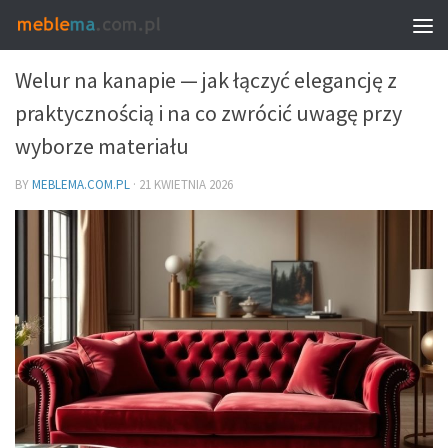
MEBLE – PROPORCJE, UKŁAD I WYBÓR
Welur na kanapie — jak łączyć elegancję z
praktycznością i na co zwrócić uwagę przy
wyborze materiału
BY
MEBLEMA.COM.PL
·
21 KWIETNIA 2026