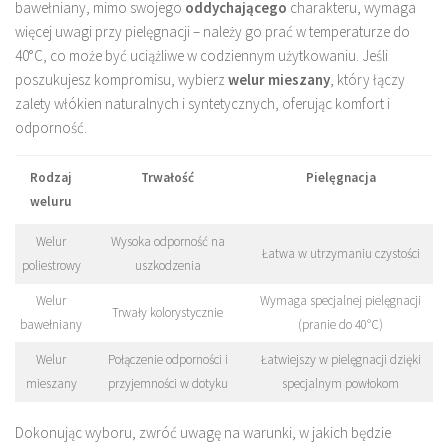
bawełniany, mimo swojego
oddychającego
charakteru, wymaga
więcej uwagi przy pielęgnacji – należy go prać w temperaturze do
40°C, co może być uciążliwe w codziennym użytkowaniu. Jeśli
poszukujesz kompromisu, wybierz
welur mieszany
, który łączy
zalety włókien naturalnych i syntetycznych, oferując komfort i
odporność.
Rodzaj
Trwałość
Pielęgnacja
weluru
Welur
Wysoka odporność na
Łatwa w utrzymaniu czystości
poliestrowy
uszkodzenia
Welur
Wymaga specjalnej pielęgnacji
Trwały kolorystycznie
bawełniany
(pranie do 40°C)
Welur
Połączenie odporności i
Łatwiejszy w pielęgnacji dzięki
mieszany
przyjemności w dotyku
specjalnym powłokom
Dokonując wyboru, zwróć uwagę na warunki, w jakich będzie