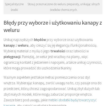
Specjalistyczne
Stosuj przeznaczone do weluru preparaty, unikając silnych
środki
środków chemicznych.
Błędy przy wyborze i użytkowaniu kanapy z
weluru
Unikaj najczęstszych
błędów
przy wyborze oraz użytkowaniu
kanapy
z
weluru
, aby cieszyć się jej elegancją i funkcjonalnością.
Wybieraj materiał z myślą o jego
trwałości
oraz łatwości w
pielęgnacji
. Pamiętaj, że welur jest wrażliwy na plamy, więc
ograniczaj kontakt z jedzeniem i napojami, a także unikaj czynności,
które mogą prowadzić do uszkodzenia tkaniny.
Ważnym aspektem jest także metraż pomieszczenia oraz styl
wnętrza. Wybierając kanapę, zwróć uwagę na to, czy pasuje ona do
przestrzeni, którą chcesz zagospodarować. Unikaj zbyt dużych lub
zbyt małych modeli, które mogą zaburzać proporcje wnętrza.
Zawsze bierz pod uwagę, jakie
meble i dodatki będą towarzyszyć
kanapie
, aby całość wyglądała harmonijnie.