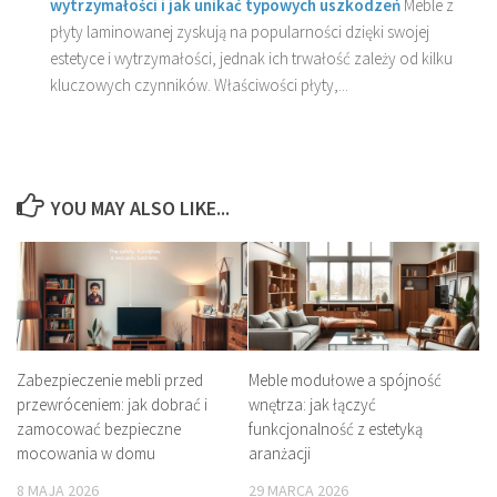
wytrzymałości i jak unikać typowych uszkodzeń
Meble z
płyty laminowanej zyskują na popularności dzięki swojej
estetyce i wytrzymałości, jednak ich trwałość zależy od kilku
kluczowych czynników. Właściwości płyty,...
YOU MAY ALSO LIKE...
Zabezpieczenie mebli przed
Meble modułowe a spójność
przewróceniem: jak dobrać i
wnętrza: jak łączyć
zamocować bezpieczne
funkcjonalność z estetyką
mocowania w domu
aranżacji
8 MAJA 2026
29 MARCA 2026