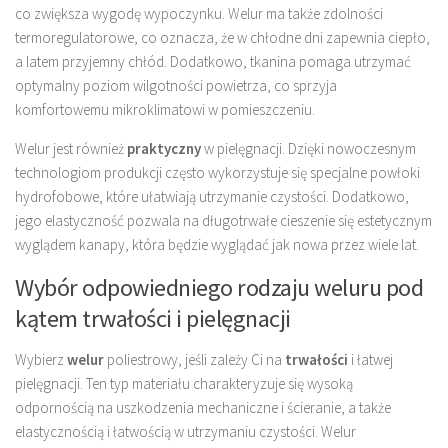
co zwiększa wygodę wypoczynku. Welur ma także zdolności
termoregulatorowe, co oznacza, że w chłodne dni zapewnia ciepło,
a latem przyjemny chłód. Dodatkowo, tkanina pomaga utrzymać
optymalny poziom wilgotności powietrza, co sprzyja
komfortowemu mikroklimatowi w pomieszczeniu.
Welur jest również
praktyczny
w pielęgnacji. Dzięki nowoczesnym
technologiom produkcji często wykorzystuje się specjalne powłoki
hydrofobowe, które ułatwiają utrzymanie czystości. Dodatkowo,
jego elastyczność pozwala na długotrwałe cieszenie się estetycznym
wyglądem kanapy, która będzie wyglądać jak nowa przez wiele lat.
Wybór odpowiedniego rodzaju weluru pod
kątem trwałości i pielęgnacji
Wybierz
welur
poliestrowy, jeśli zależy Ci na
trwałości
i łatwej
pielęgnacji. Ten typ materiału charakteryzuje się wysoką
odpornością na uszkodzenia mechaniczne i ścieranie, a także
elastycznością i łatwością w utrzymaniu czystości. Welur