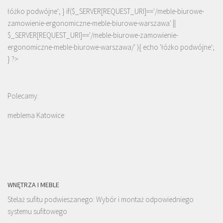
łóżko podwójne'; } if($_SERVER[REQUEST_URI]=='/meble-biurowe-
zamowienie-ergonomiczne-meble-biurowe-warszawa' ||
$_SERVER[REQUEST_URI]=='/meble-biurowe-zamowienie-
ergonomiczne-meble-biurowe-warszawa/' ){ echo '
łóżko podwójne
';
} ?>
Polecamy:
meblema Katowice
WNĘTRZA I MEBLE
Stelaż sufitu podwieszanego: Wybór i montaż odpowiedniego
systemu sufitowego