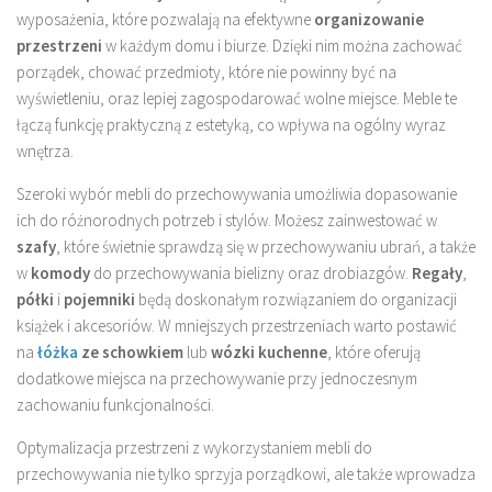
wyposażenia, które pozwalają na efektywne
organizowanie
przestrzeni
w każdym domu i biurze. Dzięki nim można zachować
porządek, chować przedmioty, które nie powinny być na
wyświetleniu, oraz lepiej zagospodarować wolne miejsce. Meble te
łączą funkcję praktyczną z estetyką, co wpływa na ogólny wyraz
wnętrza.
Szeroki wybór mebli do przechowywania umożliwia dopasowanie
ich do różnorodnych potrzeb i stylów. Możesz zainwestować w
szafy
, które świetnie sprawdzą się w przechowywaniu ubrań, a także
w
komody
do przechowywania bielizny oraz drobiazgów.
Regały
,
półki
i
pojemniki
będą doskonałym rozwiązaniem do organizacji
książek i akcesoriów. W mniejszych przestrzeniach warto postawić
na
łóżka
ze schowkiem
lub
wózki kuchenne
, które oferują
dodatkowe miejsca na przechowywanie przy jednoczesnym
zachowaniu funkcjonalności.
Optymalizacja przestrzeni z wykorzystaniem mebli do
przechowywania nie tylko sprzyja porządkowi, ale także wprowadza