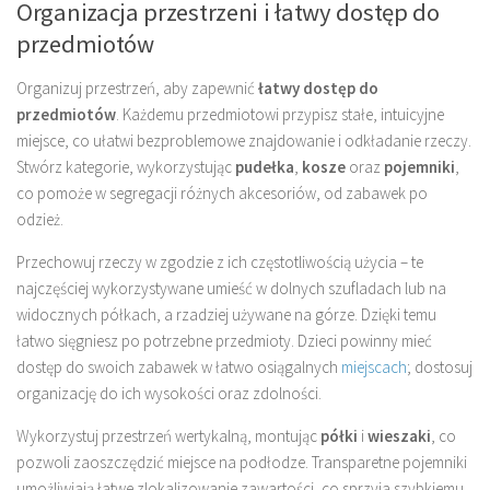
Organizacja przestrzeni i łatwy dostęp do
przedmiotów
Organizuj przestrzeń, aby zapewnić
łatwy dostęp do
przedmiotów
. Każdemu przedmiotowi przypisz stałe, intuicyjne
miejsce, co ułatwi bezproblemowe znajdowanie i odkładanie rzeczy.
Stwórz kategorie, wykorzystując
pudełka
,
kosze
oraz
pojemniki
,
co pomoże w segregacji różnych akcesoriów, od zabawek po
odzież.
Przechowuj rzeczy w zgodzie z ich częstotliwością użycia – te
najczęściej wykorzystywane umieść w dolnych szufladach lub na
widocznych półkach, a rzadziej używane na górze. Dzięki temu
łatwo sięgniesz po potrzebne przedmioty. Dzieci powinny mieć
dostęp do swoich zabawek w łatwo osiągalnych
miejscach
; dostosuj
organizację do ich wysokości oraz zdolności.
Wykorzystuj przestrzeń wertykalną, montując
półki
i
wieszaki
, co
pozwoli zaoszczędzić miejsce na podłodze. Transparetne pojemniki
umożliwiają łatwe zlokalizowanie zawartości, co sprzyja szybkiemu