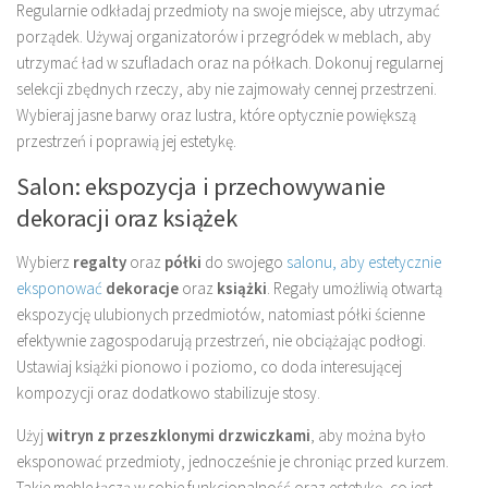
Regularnie odkładaj przedmioty na swoje miejsce, aby utrzymać
porządek. Używaj organizatorów i przegródek w meblach, aby
utrzymać ład w szufladach oraz na półkach. Dokonuj regularnej
selekcji zbędnych rzeczy, aby nie zajmowały cennej przestrzeni.
Wybieraj jasne barwy oraz lustra, które optycznie powiększą
przestrzeń i poprawią jej estetykę.
Salon: ekspozycja i przechowywanie
dekoracji oraz książek
Wybierz
regalty
oraz
półki
do swojego
salonu, aby estetycznie
eksponować
dekoracje
oraz
książki
. Regały umożliwią otwartą
ekspozycję ulubionych przedmiotów, natomiast półki ścienne
efektywnie zagospodarują przestrzeń, nie obciążając podłogi.
Ustawiaj książki pionowo i poziomo, co doda interesującej
kompozycji oraz dodatkowo stabilizuje stosy.
Użyj
witryn z przeszklonymi drzwiczkami
, aby można było
eksponować przedmioty, jednocześnie je chroniąc przed kurzem.
Takie meble łączą w sobie funkcjonalność oraz estetykę, co jest