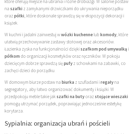
które oferują miejsce na ubrania i różne drobiazgi. W salonie postaw
na
szafki
z zamykanymi drzwiczkami do ukrywania nieporządku
oraz
półki
, które doskonale sprawdzą się w ekspozycji dekoracji i
książek.
W kuchni i jadalni zainwestuj w
wózki kuchenne
lub
komody
, które
ułatwią przechowywanie zastawy stołowej oraz akcesoriów.
Łazienka zyska na funkcjonalności dzięki
szafkom pod umywalką
i
półkom
do organizacji kosmetyków oraz ręczników. W pokoju
dziecięcym dobrze sprawdzą się
pufy
z schowkami na zabawki, co
zachęci dzieci do porządku.
W domowym biurze postaw na
biurka
z szufladami i
regały
na
segregatory, aby łatwo organizować dokumenty i książki. W
przedpokoju meble takie jak
szafki na buty
oraz
stojące wieszaki
pomogą utrzymać porządek, poprawiając jednocześnie estetykę
korytarza.
Sypialnia: organizacja ubrań i pościeli