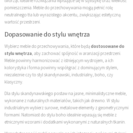
tworząc idealne rozwiązania wpisujące się w stylistykę oraz wielkość
pomieszczenia. Meble do przechowywania mogą pełnić rolę
neutralnego tła lub wyrazistego akcentu, zwiększając estetyczną
wartość przestrzeni.
Dopasowanie do stylu wnętrza
Wybierz meble do przechowywania, które będą
dostosowane do
stylu wnętrza
, aby zachować spójność w aranżacji przestrzeni.
Meble powinny harmonizować z istniejącym wystrojem, a ich
kolorystyka i forma powinny współgrać z dominującym stylem,
niezależnie czy to styl skandynawski, industrialny, boho, czy
klasyczny.
Dla stylu skandynawskiego postaw na jasne, minimalistyczne meble,
wykonane z naturalnych materiałów, takich jak drewno. W stylu
industrialnym wybierz surowe, metalowe elementy z geometrycznymi
formami. Natomiast do stylu boho idealnie wpasują się meble z
etnicznymi wzorami i dodatkami wykonanymi z naturalnych tkanin.