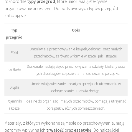
różnorodne
typy przegród
, które umożliwiają efektywne
organizowanie przestrzeni. Do podstawowych typów przegród
zaliczają się:
Typ
Opis
przegród
Umożliwiają przechowywanie książek, dekoracji oraz małych
Półki
przedmiotów, zarówno w formie wiszącej, jak i stojącej.
Doskonale nadają się do przechowywania odzieży, bielizny oraz
Szuflady
innych drobiazgów, co pozwala na zachowanie porządku.
Umożliwiają wieszanie ubrań, co sprzyja ich utrzymaniu w
Drążki
dobrym stanie i ułatwia dostęp.
Pojemniki
Idealne do organizacji małych przedmiotów, pomagają utrzymać
i kosze
porządek w różnych pomieszczeniach.
Materiały, z których wykonane są meble do przechowywania, mają
ogromny wpływ na ich
trwałość
oraz
estetykę
. Do najczęściej