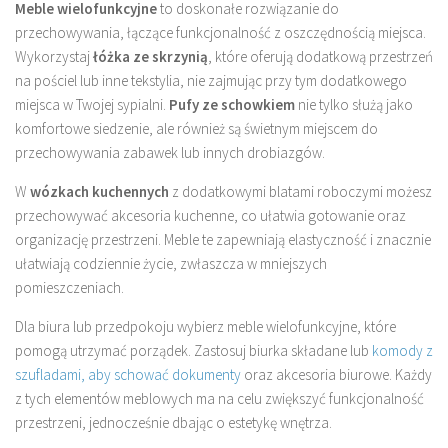
Meble wielofunkcyjne
to doskonałe rozwiązanie do
przechowywania, łączące funkcjonalność z oszczędnością miejsca.
Wykorzystaj
łóżka ze skrzynią
, które oferują dodatkową przestrzeń
na pościel lub inne tekstylia, nie zajmując przy tym dodatkowego
miejsca w Twojej sypialni.
Pufy ze schowkiem
nie tylko służą jako
komfortowe siedzenie, ale również są świetnym miejscem do
przechowywania zabawek lub innych drobiazgów.
W
wózkach kuchennych
z dodatkowymi blatami roboczymi możesz
przechowywać akcesoria kuchenne, co ułatwia gotowanie oraz
organizację przestrzeni. Meble te zapewniają elastyczność i znacznie
ułatwiają codziennie życie, zwłaszcza w mniejszych
pomieszczeniach.
Dla biura lub przedpokoju wybierz meble wielofunkcyjne, które
pomogą utrzymać porządek. Zastosuj biurka składane lub
komody z
szufladami, aby schować dokumenty
oraz akcesoria biurowe. Każdy
z tych elementów meblowych ma na celu zwiększyć funkcjonalność
przestrzeni, jednocześnie dbając o estetykę wnętrza.