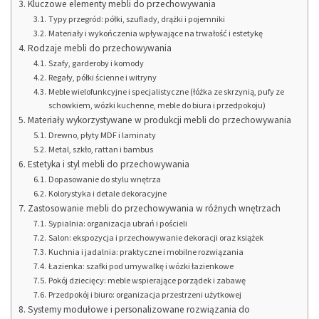
Kluczowe elementy mebli do przechowywania
Typy przegród: półki, szuflady, drążki i pojemniki
Materiały i wykończenia wpływające na trwałość i estetykę
Rodzaje mebli do przechowywania
Szafy, garderoby i komody
Regały, półki ścienne i witryny
Meble wielofunkcyjne i specjalistyczne (łóżka ze skrzynią, pufy ze
schowkiem, wózki kuchenne, meble do biura i przedpokoju)
Materiały wykorzystywane w produkcji mebli do przechowywania
Drewno, płyty MDF i laminaty
Metal, szkło, rattan i bambus
Estetyka i styl mebli do przechowywania
Dopasowanie do stylu wnętrza
Kolorystyka i detale dekoracyjne
Zastosowanie mebli do przechowywania w różnych wnętrzach
Sypialnia: organizacja ubrań i pościeli
Salon: ekspozycja i przechowywanie dekoracji oraz książek
Kuchnia i jadalnia: praktyczne i mobilne rozwiązania
Łazienka: szafki pod umywalkę i wózki łazienkowe
Pokój dziecięcy: meble wspierające porządek i zabawę
Przedpokój i biuro: organizacja przestrzeni użytkowej
Systemy modułowe i personalizowane rozwiązania do