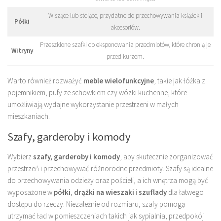
Wiszące lub stojące, przydatne do przechowywania książek i
Półki
akcesoriów.
Przeszklone szafki do eksponowania przedmiotów, które chronią je
Witryny
przed kurzem.
Warto również rozważyć
meble wielofunkcyjne
, takie jak łóżka z
pojemnikiem, pufy ze schowkiem czy wózki kuchenne, które
umożliwiają wydajne wykorzystanie przestrzeni w małych
mieszkaniach.
Szafy, garderoby i komody
Wybierz
szafy, garderoby i komody
, aby skutecznie zorganizować
przestrzeń i przechowywać różnorodne przedmioty. Szafy są idealne
do przechowywania odzieży oraz pościeli, a ich wnętrza mogą być
wyposażone w
półki
,
drążki na wieszaki
i
szuflady
dla łatwego
dostępu do rzeczy. Niezależnie od rozmiaru, szafy pomogą
utrzymać ład w pomieszczeniach takich jak sypialnia, przedpokój