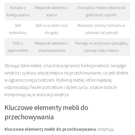
Kanapa z
Miejsce do siedzenia i
Oszczędza miejsce, idealna do
funkcją spania
spania
gościnnych sypialni
Stół
Stół na co dzień oraz
Możliwość zmiany rozmiaru w
rozkładany
dla gości
zależności od potrzeb
Pufa z
Miejsce do siedzenia i
Pomaga w utrzymaniu porządku,
pojemnikiem
przechowywania
zajmuje mało miejsca
Stosując takie meble, znacznie poprawisz funkcjonalność swojego
wnętrza i zyskasz więcej miejsca na przechowywanie, co jest istotne
w ograniczonej przestrzeni. Wybieraj meble, które najlepiej
odpowiadają Twoim potrzebom i stylem życia, a także dobrze
komponują się w aranżacji wnętrza.
Kluczowe elementy mebli do
przechowywania
Kluczowe elementy mebli do przechowywania
obejmują