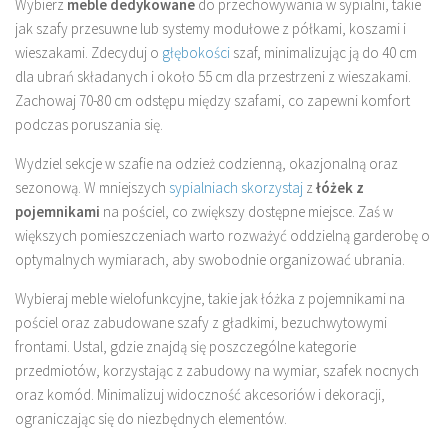
Wybierz
meble dedykowane
do przechowywania w sypialni, takie
jak szafy przesuwne lub systemy modułowe z półkami, koszami i
wieszakami. Zdecyduj o
głębokości
szaf, minimalizując ją do 40 cm
dla ubrań składanych i około 55 cm dla przestrzeni z wieszakami.
Zachowaj 70-80 cm odstępu między szafami, co zapewni komfort
podczas poruszania się.
Wydziel sekcje w szafie na odzież codzienną, okazjonalną oraz
sezonową. W mniejszych
sypialniach skorzystaj
z
łóżek z
pojemnikami
na pościel, co zwiększy dostępne miejsce. Zaś w
większych pomieszczeniach warto rozważyć oddzielną garderobę o
optymalnych wymiarach, aby swobodnie organizować ubrania.
Wybieraj meble wielofunkcyjne, takie jak łóżka z pojemnikami na
pościel oraz zabudowane szafy z gładkimi, bezuchwytowymi
frontami. Ustal, gdzie znajdą się poszczególne kategorie
przedmiotów, korzystając z zabudowy na wymiar, szafek nocnych
oraz komód. Minimalizuj widoczność akcesoriów i dekoracji,
ograniczając się do niezbędnych elementów.