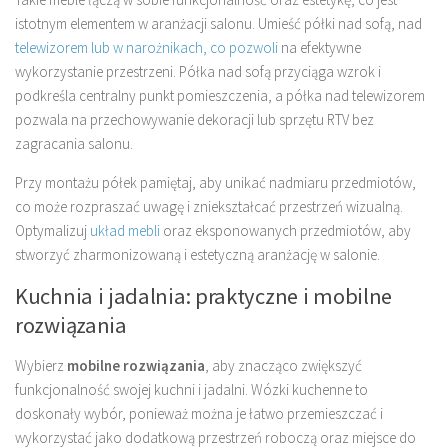
istotnym elementem w aranżacji salonu. Umieść półki nad sofą, nad
telewizorem lub w narożnikach, co pozwoli
na efektywne
wykorzystanie przestrzeni. Półka nad sofą przyciąga wzrok i
podkreśla centralny punkt pomieszczenia, a półka nad telewizorem
pozwala na przechowywanie dekoracji lub sprzętu RTV bez
zagracania salonu.
Przy montażu półek pamiętaj, aby unikać nadmiaru przedmiotów,
co może rozpraszać uwagę i zniekształcać przestrzeń wizualną.
Optymalizuj
układ mebli
oraz eksponowanych przedmiotów, aby
stworzyć zharmonizowaną i estetyczną aranżację w salonie.
Kuchnia i jadalnia: praktyczne i mobilne
rozwiązania
Wybierz
mobilne rozwiązania
, aby znacząco zwiększyć
funkcjonalność swojej kuchni i jadalni. Wózki kuchenne to
doskonały wybór, ponieważ można je łatwo przemieszczać i
wykorzystać jako dodatkową przestrzeń roboczą oraz miejsce do