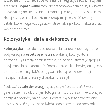
Wszechstronność mebli pozwala na ich integrację z różnymi stylami
aranżacji.
Dopasowanie
mebli do przechowywania do stylu wnętrza
przyczyni się do stworzenia harmonijnej i estetycznej przestrzeni, w
której każdy element będzie miał swoje miejsce. Zwróć uwagę na
detale, które mogą wzbogacić wnętrze, takie jak kolor, faktura oraz
wykończenie mebli.
Kolorystyka i detale dekoracyjne
Kolorystyka
mebli do przechowywania stanowi kluczowy element
wpływający na
estetykę wnętrza
. Wybieraj kolory, które
harmonizują z resztą pomieszczenia, co pozwoli stworzyć spójną i
przyjemną dla oka aranżację. Dodatki, takie jak uchwyty, lampy, czy
ozdobne elementy, także odgrywają istotną rolę w dekoracji,
nadając meblom unikalny charakter oraz styl.
Dodawaj
detale dekoracyjne
, aby ożywić przestrzeń. Stwórz
galerię ścienną z ulubionymi fotografiami lub obrazami, eksponując
pamiątki z podróży na półkach. Postaraj się o sezonowe zmiany,
aby przestrzeń była zawsze świeża i dostosowana do pory roku.