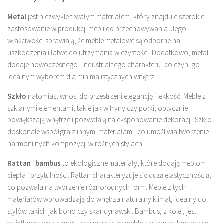
Metal
jest niezwykle trwałym materiałem, który znajduje szerokie
zastosowanie w produkcji mebli do przechowywania. Jego
właściwości sprawiają, że meble metalowe są odporne na
uszkodzenia i łatwe do utrzymania w czystości. Dodatkowo, metal
dodaje nowoczesnego i industrialnego charakteru, co czyni go
idealnym wyborem dla minimalistycznych wnętrz.
Szkło
natomiast wnosi do przestrzeni elegancję i lekkość. Meble z
szklanymi elementami, takie jak witryny czy półki, optycznie
powiększają wnętrze i pozwalają na eksponowanie dekoracji. Szkło
doskonale współgra z innymi materiałami, co umożliwia tworzenie
harmonijnych kompozycji w różnych stylach.
Rattan
i
bambus
to ekologiczne materiały, które dodają meblom
ciepła i przytulności. Rattan charakteryzuje się dużą elastycznością,
co pozwala na tworzenie różnorodnych form. Meble z tych
materiałów wprowadzają do wnętrza naturalny klimat, idealny do
stylów takich jak boho czy skandynawski. Bambus, z kolei, jest
wyjątkowo wytrzymały, co sprawia, że meble z niego wykonane są