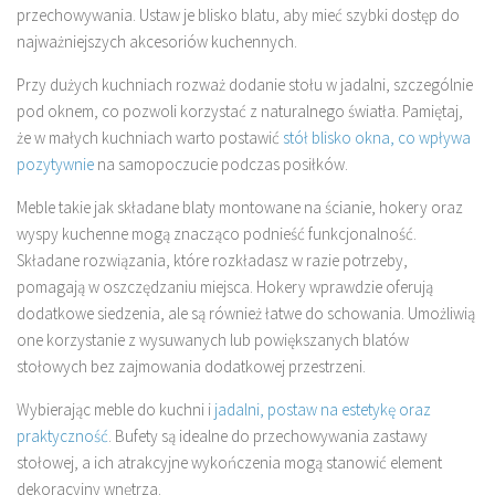
przechowywania. Ustaw je blisko blatu, aby mieć szybki dostęp do
najważniejszych akcesoriów kuchennych.
Przy dużych kuchniach rozważ dodanie stołu w jadalni, szczególnie
pod oknem, co pozwoli korzystać z naturalnego światła. Pamiętaj,
że w małych kuchniach warto postawić
stół blisko okna, co wpływa
pozytywnie
na samopoczucie podczas posiłków.
Meble takie jak składane blaty montowane na ścianie, hokery oraz
wyspy kuchenne mogą znacząco podnieść funkcjonalność.
Składane rozwiązania, które rozkładasz w razie potrzeby,
pomagają w oszczędzaniu miejsca. Hokery wprawdzie oferują
dodatkowe siedzenia, ale są również łatwe do schowania. Umożliwią
one korzystanie z wysuwanych lub powiększanych blatów
stołowych bez zajmowania dodatkowej przestrzeni.
Wybierając meble do kuchni i
jadalni, postaw na estetykę oraz
praktyczność
. Bufety są idealne do przechowywania zastawy
stołowej, a ich atrakcyjne wykończenia mogą stanowić element
dekoracyjny wnętrza.