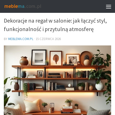
DEKORACJE I DODATKI – DOBÓR DO WNĘTRZA
Dekoracje na regał w salonie: jak łączyć styl,
funkcjonalność i przytulną atmosferę
BY
MEBLEMA.COM.PL
·
15 CZERWCA 2026