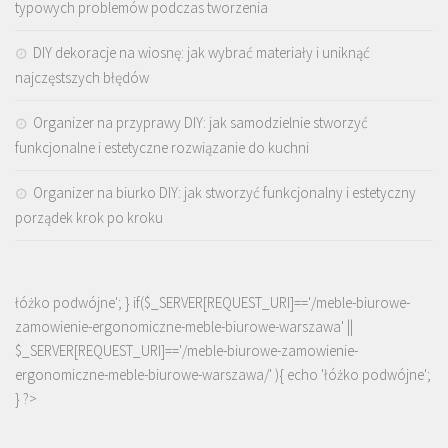
typowych problemów podczas tworzenia
DIY dekoracje na wiosnę: jak wybrać materiały i uniknąć
najczęstszych błędów
Organizer na przyprawy DIY: jak samodzielnie stworzyć
funkcjonalne i estetyczne rozwiązanie do kuchni
Organizer na biurko DIY: jak stworzyć funkcjonalny i estetyczny
porządek krok po kroku
łóżko podwójne'; } if($_SERVER[REQUEST_URI]=='/meble-biurowe-
zamowienie-ergonomiczne-meble-biurowe-warszawa' ||
$_SERVER[REQUEST_URI]=='/meble-biurowe-zamowienie-
ergonomiczne-meble-biurowe-warszawa/' ){ echo '
łóżko podwójne
';
} ?>