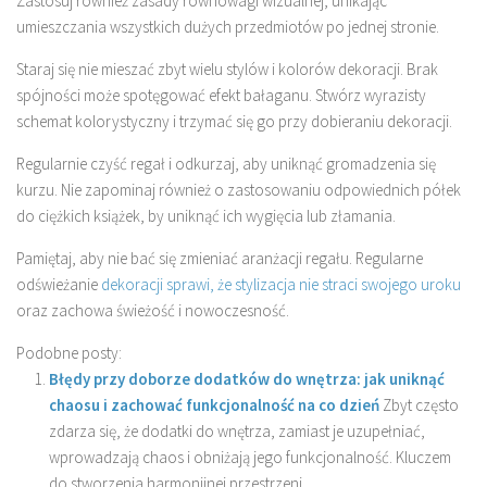
Zastosuj również zasady równowagi wizualnej, unikając
umieszczania wszystkich dużych przedmiotów po jednej stronie.
Staraj się nie mieszać zbyt wielu stylów i kolorów dekoracji. Brak
spójności może spotęgować efekt bałaganu. Stwórz wyrazisty
schemat kolorystyczny i trzymać się go przy dobieraniu dekoracji.
Regularnie czyść regał i odkurzaj, aby uniknąć gromadzenia się
kurzu. Nie zapominaj również o zastosowaniu odpowiednich półek
do ciężkich książek, by uniknąć ich wygięcia lub złamania.
Pamiętaj, aby nie bać się zmieniać aranżacji regału. Regularne
odświeżanie
dekoracji sprawi, że stylizacja nie straci swojego uroku
oraz zachowa świeżość i nowoczesność.
Podobne posty:
Błędy przy doborze dodatków do wnętrza: jak uniknąć
chaosu i zachować funkcjonalność na co dzień
Zbyt często
zdarza się, że dodatki do wnętrza, zamiast je uzupełniać,
wprowadzają chaos i obniżają jego funkcjonalność. Kluczem
do stworzenia harmonijnej przestrzeni...