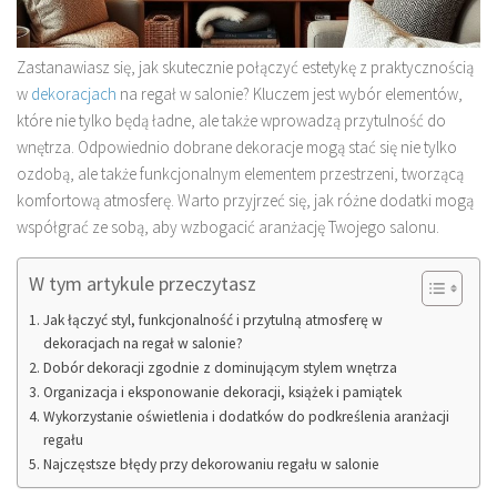
Zastanawiasz się, jak skutecznie połączyć estetykę z praktycznością
w
dekoracjach
na regał w salonie? Kluczem jest wybór elementów,
które nie tylko będą ładne, ale także wprowadzą przytulność do
wnętrza. Odpowiednio dobrane dekoracje mogą stać się nie tylko
ozdobą, ale także funkcjonalnym elementem przestrzeni, tworzącą
komfortową atmosferę. Warto przyjrzeć się, jak różne dodatki mogą
współgrać ze sobą, aby wzbogacić aranżację Twojego salonu.
W tym artykule przeczytasz
Jak łączyć styl, funkcjonalność i przytulną atmosferę w
dekoracjach na regał w salonie?
Dobór dekoracji zgodnie z dominującym stylem wnętrza
Organizacja i eksponowanie dekoracji, książek i pamiątek
Wykorzystanie oświetlenia i dodatków do podkreślenia aranżacji
regału
Najczęstsze błędy przy dekorowaniu regału w salonie