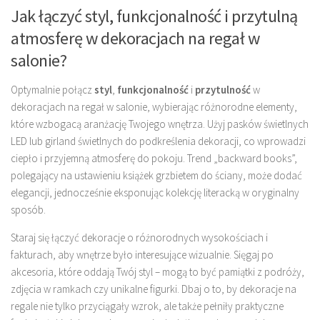
Jak łączyć styl, funkcjonalność i przytulną
atmosferę w dekoracjach na regał w
salonie?
Optymalnie połącz
styl
,
funkcjonalność
i
przytulność
w
dekoracjach na regał w salonie, wybierając różnorodne elementy,
które wzbogacą aranżację Twojego wnętrza. Użyj pasków świetlnych
LED lub girland świetlnych do podkreślenia dekoracji, co wprowadzi
ciepło i przyjemną atmosferę do pokoju. Trend „backward books”,
polegający na ustawieniu książek grzbietem do ściany, może dodać
elegancji, jednocześnie eksponując kolekcję literacką w oryginalny
sposób.
Staraj się łączyć dekoracje o różnorodnych wysokościach i
fakturach, aby wnętrze było interesujące wizualnie. Sięgaj po
akcesoria, które oddają Twój styl – mogą to być pamiątki z podróży,
zdjęcia w ramkach czy unikalne figurki. Dbaj o to, by dekoracje na
regale nie tylko przyciągały wzrok, ale także pełniły praktyczne