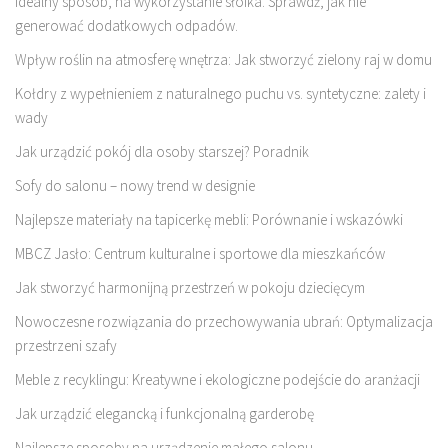
Idealny sposób, na wykorzystanie słoika. Sprawdź, jak nie
generować dodatkowych odpadów.
Wpływ roślin na atmosferę wnętrza: Jak stworzyć zielony raj w domu
Kołdry z wypełnieniem z naturalnego puchu vs. syntetyczne: zalety i
wady
Jak urządzić pokój dla osoby starszej? Poradnik
Sofy do salonu – nowy trend w designie
Najlepsze materiały na tapicerkę mebli: Porównanie i wskazówki
MBCZ Jasło: Centrum kulturalne i sportowe dla mieszkańców
Jak stworzyć harmonijną przestrzeń w pokoju dziecięcym
Nowoczesne rozwiązania do przechowywania ubrań: Optymalizacja
przestrzeni szafy
Meble z recyklingu: Kreatywne i ekologiczne podejście do aranżacji
Jak urządzić elegancką i funkcjonalną garderobę
Najlepsze sposoby na urządzenie małego salonu