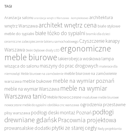
TAGI
architektura
Aranżacja salonu
aranżacja wnętrz Warszawa - kompleksowo
architekt wnętrz cena
wnętrz Warszawa
białe stylowe
białe łóżko do sypialni
meble do sypialni
bramki dla dzieci
Czyszczenie kanapy
ceramiczne zabezpieczenie lakieru samochodowego
ergonomiczne
Warszawa
Deski Dębowe
diody LED
meble biurowe
lakierobejca woskowa
lampa
maszyny do prac drogowych
wisząca do salonu
materace dla
meble biurowe na zamówienie
niemowląt
Meble biurowe na zamówienie
meble na wymiar poznań
meble bukowe
warszawa
meble na wymiar
meble na wymiar Warszawa
Warszawa tanio
Meble Nowoczesne
modułowe meble biurowe
ogrodzenia przestawne
nowoczesne meble do sypialni
obróbka cnc warszawa
podłogi
podłogi deski montaż Poznań
plisy warszawa
drewniane gdańsk
Pracownia projektowa
płytki ze starej cegły
prowansalskie dodatki
Rady projektanta