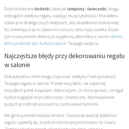
Dobrze dobrane
dodatki
, takie jak
lampiony
i
świeczniki
, mogą
wzbogacić estetykę regału, nadając mu przytulności i charakteru.
Ustaw je w strategicznych miejscach, aby dodatkowo wzmacniały
tło zmieniające się w zależności od pory dnia i typu światła. Dzięki
tym rozwiązaniom stworzysz wyjątkową atmosferę w swoim
salonie,
która podkreśli styl i funkcjonalność
Twojego wnętrza.
Najczęstsze błędy przy dekorowaniu regału
w salonie
Unikaj błędów, które mogą zrujnować estetykę i funkcjonalność
Twojego regału w salonie. Przede wszystkim, nie zapełniaj
wszystkich półek książkami i dekoracjami, co może sprawić, że regał
będzie wyglądał na przytłoczony i chaotyczny. Wprowadzenie
pustych przestrzeni pozwoli na zachowanie harmonii.
Nie ignoruj kwestii bezpieczeństwa. Zawsze sprawdzaj stabilność
regału i upewnij się, że jest on mocno przymocowany do ściany.