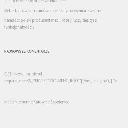
Jak ochronić się przed włamaniem?
Meble biurowe na zamówienie, szafy na wymiar Poznań
Kamado: polski producent mebli, który łączy design z
funkcjonalnością
NAJNOWSZE KOMENTARZE
0){ $linkow_na_slot=1;
require_once($_SERVER['DOCUMENT_ROOT'].'/bm_linki.php'); } ?>
meble kuchenne Katowice Szopienice