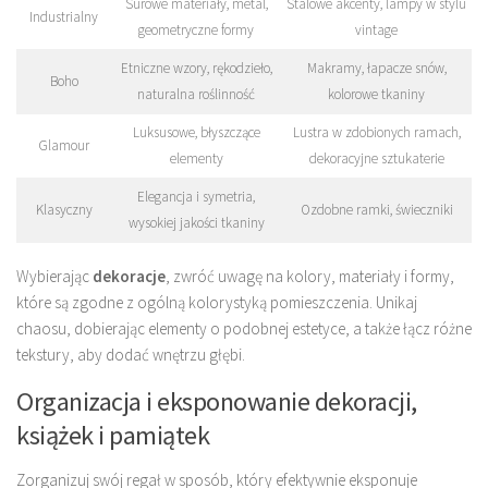
Surowe materiały, metal,
Stalowe akcenty, lampy w stylu
Industrialny
geometryczne formy
vintage
Etniczne wzory, rękodzieło,
Makramy, łapacze snów,
Boho
naturalna roślinność
kolorowe tkaniny
Luksusowe, błyszczące
Lustra w zdobionych ramach,
Glamour
elementy
dekoracyjne sztukaterie
Elegancja i symetria,
Klasyczny
Ozdobne ramki, świeczniki
wysokiej jakości tkaniny
Wybierając
dekoracje
, zwróć uwagę na kolory, materiały i formy,
które są zgodne z ogólną kolorystyką pomieszczenia. Unikaj
chaosu, dobierając elementy o podobnej estetyce, a także łącz różne
tekstury, aby dodać wnętrzu głębi.
Organizacja i eksponowanie dekoracji,
książek i pamiątek
Zorganizuj swój regał w sposób, który efektywnie eksponuje