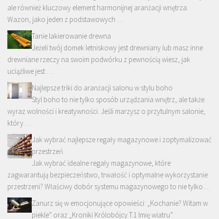
ale również kluczowy element harmonijnej aranżacji wnętrza.
Wazon, jako jeden z podstawowych …
Tanie lakierowanie drewna
Jeżeli twój domek letniskowy jest drewniany lub masz inne
drewniane rzeczy na swoim podwórku z pewnością wiesz, jak
uciążliwe jest …
Najlepsze triki do aranżacji salonu w stylu boho
Styl boho to nie tylko sposób urządzania wnętrz, ale także
wyraz wolności i kreatywności. Jeśli marzysz o przytulnym salonie,
który …
Jak wybrać najlepsze regały magazynowe i zoptymalizować
przestrzeń
Jak wybrać idealne regały magazynowe, które
zagwarantują bezpieczeństwo, trwałość i optymalne wykorzystanie
przestrzeni? Właściwy dobór systemu magazynowego to nie tylko …
Zanurz się w emocjonujące opowieści: „Kochanie? Witam w
piekle” oraz „Kroniki Królobójcy T.1 Imię wiatru”