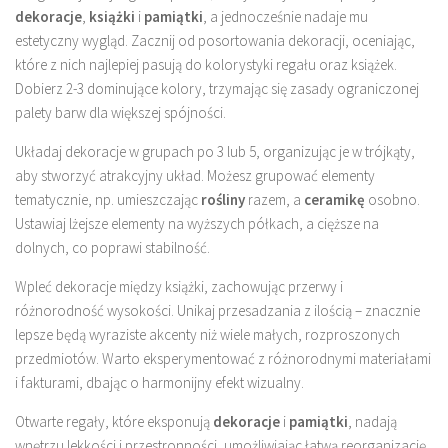
dekoracje
,
książki
i
pamiątki
, a jednocześnie nadaje mu
estetyczny wygląd. Zacznij od posortowania dekoracji, oceniając,
które z nich najlepiej pasują do kolorystyki regału oraz książek.
Dobierz 2-3 dominujące kolory, trzymając się zasady ograniczonej
palety barw dla większej spójności.
Układaj dekoracje w grupach po 3 lub 5, organizując je w trójkąty,
aby stworzyć atrakcyjny układ. Możesz grupować elementy
tematycznie, np. umieszczając
rośliny
razem, a
ceramikę
osobno.
Ustawiaj lżejsze elementy na wyższych półkach, a cięższe na
dolnych, co poprawi stabilność.
Wpleć dekoracje między książki, zachowując przerwy i
różnorodność wysokości. Unikaj przesadzania z ilością – znacznie
lepsze będą wyraziste akcenty niż wiele małych, rozproszonych
przedmiotów. Warto eksperymentować z różnorodnymi materiałami
i fakturami, dbając o harmonijny efekt wizualny.
Otwarte regały, które eksponują
dekoracje
i
pamiątki
, nadają
wnętrzu lekkości i przestronności, umożliwiając łatwą reorganizację.