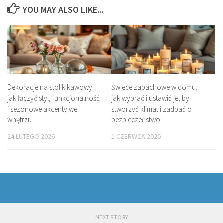
YOU MAY ALSO LIKE...
Dekoracje na stolik kawowy:
Świece zapachowe w domu:
jak łączyć styl, funkcjonalność
jak wybrać i ustawić je, by
i sezonowe akcenty we
stworzyć klimat i zadbać o
wnętrzu
bezpieczeństwo
24 LUTEGO 2026
1 CZERWCA 2026
NEXT STORY