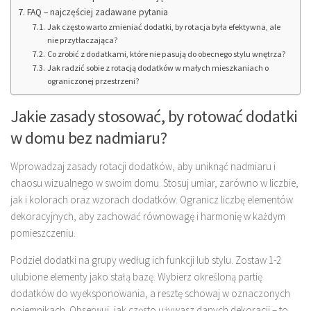
FAQ – najczęściej zadawane pytania
Jak często warto zmieniać dodatki, by rotacja była efektywna, ale
nie przytłaczająca?
Co zrobić z dodatkami, które nie pasują do obecnego stylu wnętrza?
Jak radzić sobie z rotacją dodatków w małych mieszkaniach o
ograniczonej przestrzeni?
Jakie zasady stosować, by rotować dodatki
w domu bez nadmiaru?
Wprowadzaj zasady rotacji dodatków, aby uniknąć nadmiaru i
chaosu wizualnego w swoim domu. Stosuj umiar, zarówno w liczbie,
jak i kolorach oraz wzorach dodatków. Ogranicz liczbę elementów
dekoracyjnych, aby zachować równowagę i harmonię w każdym
pomieszczeniu.
Podziel dodatki na grupy według ich funkcji lub stylu. Zostaw 1-2
ulubione elementy jako stałą bazę. Wybierz określoną partię
dodatków do wyeksponowania, a resztę schowaj w oznaczonych
pojemnikach. Obserwuj, jak często używasz danych dekoracji – to