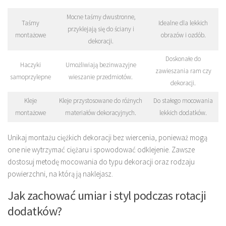
Mocne taśmy dwustronne,
Taśmy
Idealne dla lekkich
przyklejają się do ściany i
montażowe
obrazów i ozdób.
dekoracji.
Doskonałe do
Haczyki
Umożliwiają bezinwazyjne
zawieszania ram czy
samoprzylepne
wieszanie przedmiotów.
dekoracji.
Kleje
Kleje przystosowane do różnych
Do stałego mocowania
montażowe
materiałów dekoracyjnych.
lekkich dodatków.
Unikaj montażu ciężkich dekoracji bez wiercenia, ponieważ mogą
one nie wytrzymać ciężaru i spowodować odklejenie. Zawsze
dostosuj metodę mocowania do typu dekoracji oraz rodzaju
powierzchni, na którą ją naklejasz.
Jak zachować umiar i styl podczas rotacji
dodatków?