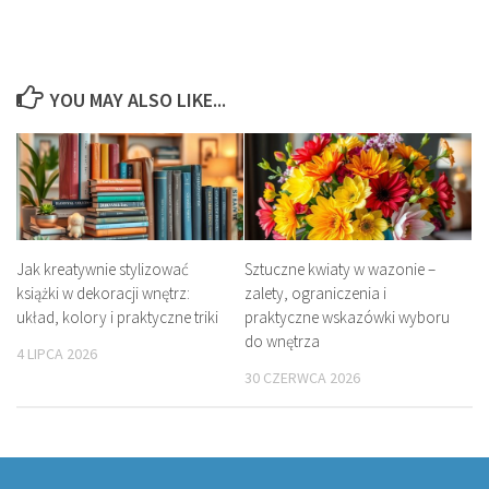
YOU MAY ALSO LIKE...
Jak kreatywnie stylizować
Sztuczne kwiaty w wazonie –
książki w dekoracji wnętrz:
zalety, ograniczenia i
układ, kolory i praktyczne triki
praktyczne wskazówki wyboru
do wnętrza
4 LIPCA 2026
30 CZERWCA 2026