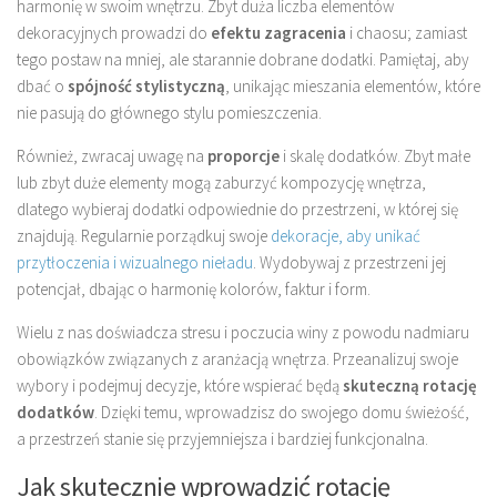
harmonię w swoim wnętrzu. Zbyt duża liczba elementów
dekoracyjnych prowadzi do
efektu zagracenia
i chaosu; zamiast
tego postaw na mniej, ale starannie dobrane dodatki. Pamiętaj, aby
dbać o
spójność stylistyczną
, unikając mieszania elementów, które
nie pasują do głównego stylu pomieszczenia.
Również, zwracaj uwagę na
proporcje
i skalę dodatków. Zbyt małe
lub zbyt duże elementy mogą zaburzyć kompozycję wnętrza,
dlatego wybieraj dodatki odpowiednie do przestrzeni, w której się
znajdują. Regularnie porządkuj swoje
dekoracje, aby unikać
przytłoczenia i wizualnego nieładu
. Wydobywaj z przestrzeni jej
potencjał, dbając o harmonię kolorów, faktur i form.
Wielu z nas doświadcza stresu i poczucia winy z powodu nadmiaru
obowiązków związanych z aranżacją wnętrza. Przeanalizuj swoje
wybory i podejmuj decyzje, które wspierać będą
skuteczną rotację
dodatków
. Dzięki temu, wprowadzisz do swojego domu świeżość,
a przestrzeń stanie się przyjemniejsza i bardziej funkcjonalna.
Jak skutecznie wprowadzić rotację