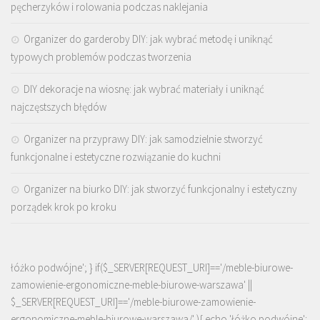
pęcherzyków i rolowania podczas naklejania
Organizer do garderoby DIY: jak wybrać metodę i uniknąć
typowych problemów podczas tworzenia
DIY dekoracje na wiosnę: jak wybrać materiały i uniknąć
najczęstszych błędów
Organizer na przyprawy DIY: jak samodzielnie stworzyć
funkcjonalne i estetyczne rozwiązanie do kuchni
Organizer na biurko DIY: jak stworzyć funkcjonalny i estetyczny
porządek krok po kroku
łóżko podwójne'; } if($_SERVER[REQUEST_URI]=='/meble-biurowe-
zamowienie-ergonomiczne-meble-biurowe-warszawa' ||
$_SERVER[REQUEST_URI]=='/meble-biurowe-zamowienie-
ergonomiczne-meble-biurowe-warszawa/' ){ echo '
łóżko podwójne
';