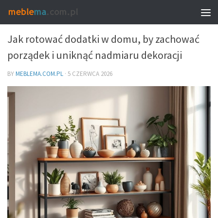
DEKORACJE I DODATKI – DOBÓR DO WNĘTRZA
Jak rotować dodatki w domu, by zachować
porządek i uniknąć nadmiaru dekoracji
BY
MEBLEMA.COM.PL
·
5 CZERWCA 2026