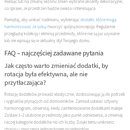
miesiąc lub na zmianę sezonu zmień wybrane akcenty dekoracyjne,
co sprawi, że przestrzeń będzie świeża i interesująca.
Pamiętaj, aby unikać nadmiaru, wybierając
dodatki, które mogą
harmonizować ze sobą
i tworzyć spójną koncepcję. Regularnie
przeglądaj kolekcję i eliminuj przedmioty, które nie są już używane
lub nie wpisują się w aktualny styl Twojego domu.
FAQ – najczęściej zadawane pytania
Jak często warto zmieniać dodatki, by
rotacja była efektywna, ale nie
przytłaczająca?
Rotację dodatków prowadź elastycznie, dostosowując ją do potrzeb
i sygnałów płynących od domowników. Zamiast ustalać sztywny
harmonogram, obserwuj, kiedy zainteresowanie dodatkami maleje.
Zostaw 1–2 ulubione przedmioty jako punkt odniesienia, a zmieniaj
raczej kategorie dodatków niż ich liczbę. Dzięki temu unikniesz
chaosu i zmęczenia jednym typem przedmiotów.