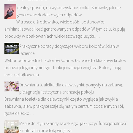
Idealny sposób, na wykorzystanie słoika. Sprawdź, jak nie
generować dodatkowych odpadów.
W trosce o środowisko, wiele osób, postanowiło
zminimalizować ilość generowanych odpadów. W tym celu, kupują
produkty w opakowaniach wielorazowego użytku, …
Praktyczne porady dotyczące wyboru kolorów ścian w
łazience
Wybór odpowiednich kolorów ścian w łazience to kluczowy krok w
aranżacji tego intymnego i funkcjonalnego wnętrza. Kolory mają
moc kształtowania …
Drewniana toaletka dla dziewczynki: pomysły na zabawę,
pielęgnację i estetyczną aranżację pokoju
Drewniana toaletka dla dziewczynki często wygląda jak zwykła
zabawka, ale w praktyce staje się małym centrum codziennych ról,
gdzie dziecko …
Meble do stylu skandynawskiego: jak łączyć funkcjonalność
z naturalną prostotą wnętrza