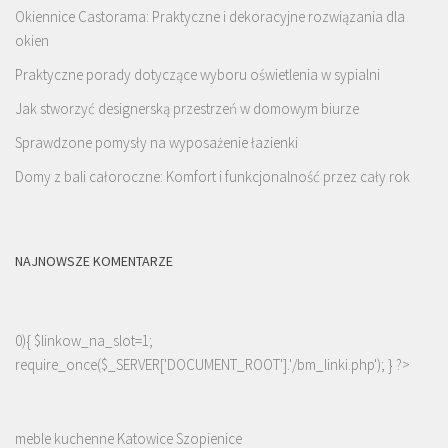
Okiennice Castorama: Praktyczne i dekoracyjne rozwiązania dla
okien
Praktyczne porady dotyczące wyboru oświetlenia w sypialni
Jak stworzyć designerską przestrzeń w domowym biurze
Sprawdzone pomysły na wyposażenie łazienki
Domy z bali całoroczne: Komfort i funkcjonalność przez cały rok
NAJNOWSZE KOMENTARZE
0){ $linkow_na_slot=1;
require_once($_SERVER['DOCUMENT_ROOT'].'/bm_linki.php'); } ?>
meble kuchenne Katowice Szopienice