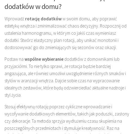
dodatków w domu?
Wprowadź
rotację dodatków
w swoim domu, aby poprawić
estetykę wnętrza i zminimalizować chaos decyzyjny. Rozpocznij od
ustalenia harmonogramu, w którym co jakiś czas wymieniasz
dodatki. Stwórz elastyczny plan rotacji, aby unikać monotonii i
dostosowywać go do zmieniających się sezonów oraz okazji.
Postaw na
wspólne wybieranie
dodatków z domownikami lub
przyjaciółmi. To nie tylko sprawi, że rotacja będzie bardziej
angażująca, ale również umożliwi uwzględnienie różnych smaków i
stylów w aranżacji wnętrza. Dajcie sobie czas na wypracowanie
idealnych zestawów, które będą odzwierciedlać aktualne nastroje i
styl życia.
Stosuj efektywną rotację poprzez cykliczne wprowadzanie i
wycofywanie dodatkowych elementów, takich jak poduszki, zasłony
czy dekoracje. Ta metoda sprzyja wydłużeniu czasu skupienia na
poszczególnych przedmiotach i stymuluje kreatywność. Raz na