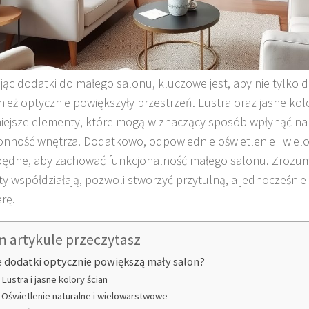
jąc dodatki do małego salonu, kluczowe jest, aby nie tylko d
nież optycznie powiększyły przestrzeń. Lustra oraz jasne kol
iejsze elementy, które mogą w znaczący sposób wpłynąć na
onność wnętrza. Dodatkowo, odpowiednie oświetlenie i wiel
będne, aby zachować funkcjonalność małego salonu. Zrozumi
y współdziałają, pozwoli stworzyć przytulną, a jednocześnie
rę.
m artykule przeczytasz
e dodatki optycznie powiększą mały salon?
Lustra i jasne kolory ścian
Oświetlenie naturalne i wielowarstwowe