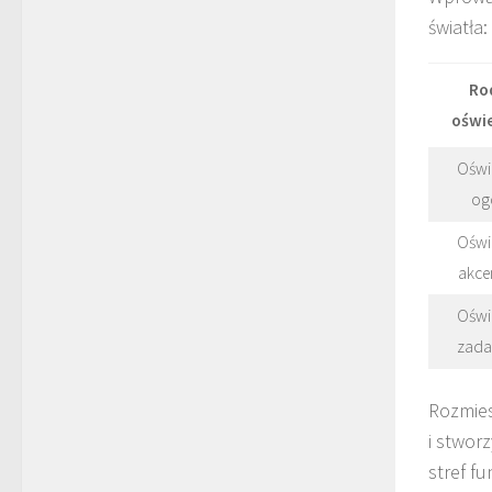
światła
Ro
oświe
Oświe
og
Oświe
akce
Oświe
zada
Rozmies
i stwor
stref f