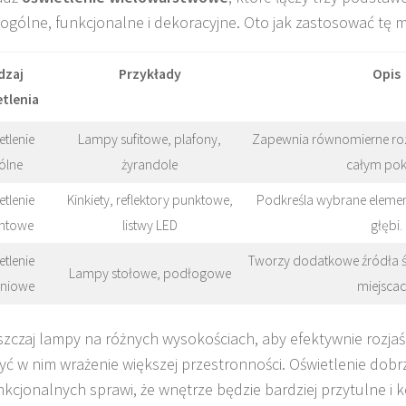
: ogólne, funkcjonalne i dekoracyjne. Oto jak zastosować tę 
dzaj
Przykłady
Opis
tlenia
tlenie
Lampy sufitowe, plafony,
Zapewnia równomierne roz
ólne
żyrandole
całym pok
tlenie
Kinkiety, reflektory punktowe,
Podkreśla wybrane elemen
ntowe
listwy LED
głębi.
tlenie
Tworzy dodatkowe źródła ś
Lampy stołowe, podłogowe
niowe
miejscac
zczaj lampy na różnych wysokościach, aby efektywnie rozja
zyć w nim wrażenie większej przestronności. Oświetlenie dob
unkcjonalnych sprawi, że wnętrze będzie bardziej przytulne i