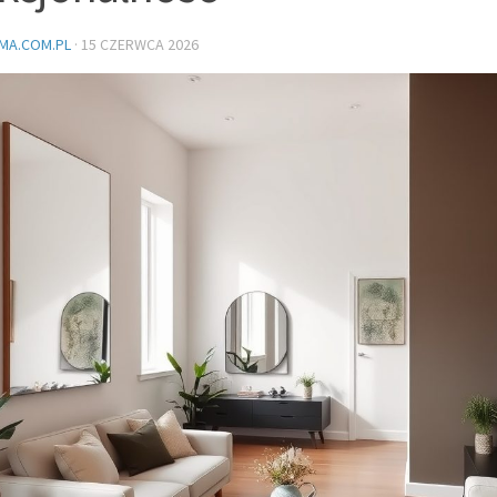
MA.COM.PL
·
15 CZERWCA 2026