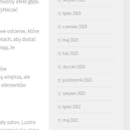
tworzy efekt głębi.
ytłaczać
lipiec 2023
czerwiec 2023
owe odcienie, które
petach, aby dodać
maj 2023
ają, że
luty 2023
styczeń 2023
tów
zą wnętrza, ale
październik 2022
ch elementów
sierpień 2022
lipiec 2022
maj 2022
ały salon. Lustra