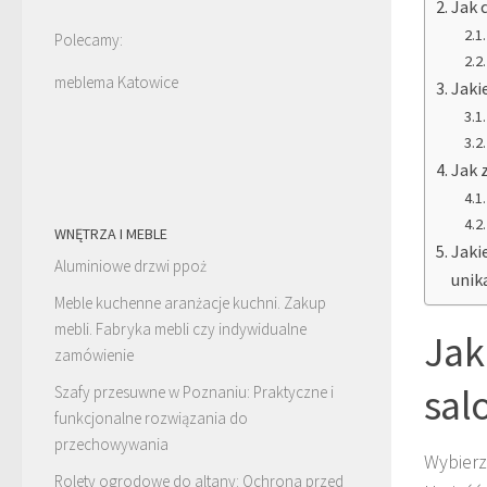
Jak 
Polecamy:
meblema Katowice
Jaki
Jak 
WNĘTRZA I MEBLE
Jaki
Aluminiowe drzwi ppoż
unik
Meble kuchenne aranżacje kuchni. Zakup
mebli. Fabryka mebli czy indywidualne
Jak
zamówienie
sal
Szafy przesuwne w Poznaniu: Praktyczne i
funkcjonalne rozwiązania do
przechowywania
Wybier
Rolety ogrodowe do altany: Ochrona przed