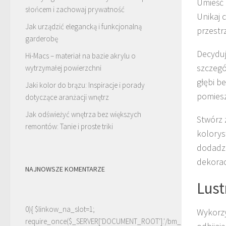
Umieść 
słońcem i zachowaj prywatność
Unikaj 
Jak urządzić elegancką i funkcjonalną
przestr
garderobę
Decyduj
Hi-Macs – materiał na bazie akrylu o
szczegó
wytrzymałej powierzchni
głębi b
Jaki kolor do brązu: Inspiracje i porady
pomiesz
dotyczące aranżacji wnętrz
Jak odświeżyć wnętrza bez większych
Stwórz 
remontów: Tanie i proste triki
kolorys
dodadzą
dekorac
NAJNOWSZE KOMENTARZE
Lust
0){ $linkow_na_slot=1;
Wykorz
require_once($_SERVER['DOCUMENT_ROOT'].'/bm_linki.php');