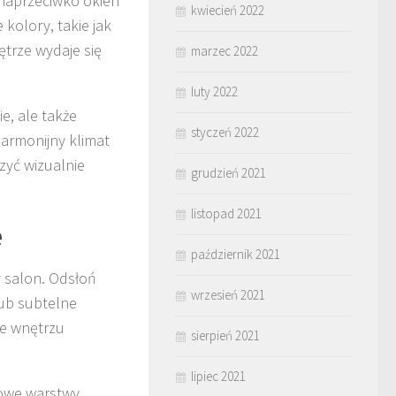
e naprzeciwko okien
kwiecień 2022
kolory, takie jak
nętrze wydaje się
marzec 2022
luty 2022
e, ale także
styczeń 2022
harmonijny klimat
zyć wizualnie
grudzień 2021
listopad 2021
e
październik 2021
y salon. Odsłoń
wrzesień 2021
 lub subtelne
je wnętrzu
sierpień 2021
lipiec 2021
wowe warstwy