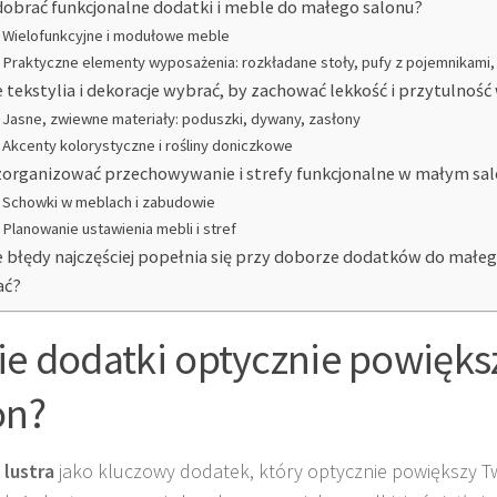
dobrać funkcjonalne dodatki i meble do małego salonu?
Wielofunkcyjne i modułowe meble
Praktyczne elementy wyposażenia: rozkładane stoły, pufy z pojemnikami,
e tekstylia i dekoracje wybrać, by zachować lekkość i przytulnoś
Jasne, zwiewne materiały: poduszki, dywany, zasłony
Akcenty kolorystyczne i rośliny doniczkowe
zorganizować przechowywanie i strefy funkcjonalne w małym sal
Schowki w meblach i zabudowie
Planowanie ustawienia mebli i stref
e błędy najczęściej popełnia się przy doborze dodatków do małego 
ać?
ie dodatki optycznie powięks
on?
z
lustra
jako kluczowy dodatek, który optycznie powiększy Tw