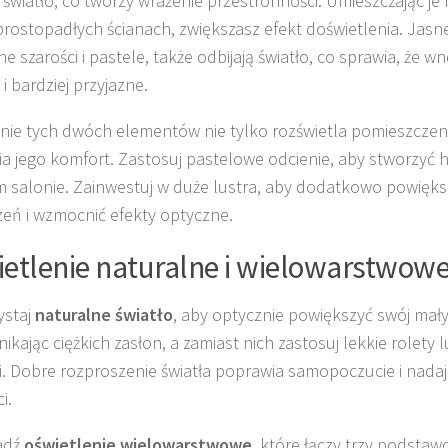
ą światło, co tworzy wrażenie przestronności. Umieszczając j
prostopadłych ścianach, zwiększasz efekt doświetlenia. Jasne 
sne szarości i pastele, także odbijają światło, co sprawia, że w
i bardziej przyjazne.
nie tych dwóch elementów nie tylko rozświetla pomieszczeni
a jego komfort. Zastosuj pastelowe odcienie, aby stworzyć 
 salonie. Zainwestuj w duże lustra, aby dodatkowo powięks
zeń i wzmocnić efekty optyczne.
etlenie naturalne i wielowarstwow
ystaj
naturalne światło
, aby optycznie powiększyć swój mał
ikając ciężkich zasłon, a zamiast nich zastosuj lekkie rolety
i. Dobre rozproszenie światła poprawia samopoczucie i nada
i.
adź
oświetlenie wielowarstwowe
, które łączy trzy podsta