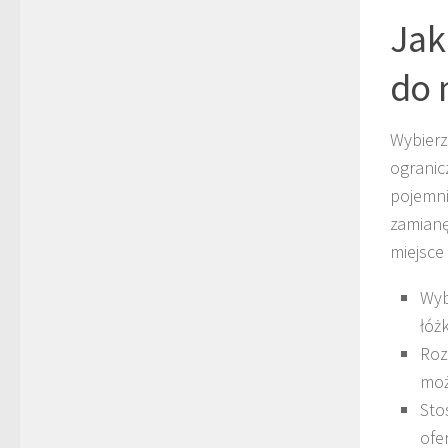
Jak
do 
Wybier
ogranic
pojemni
zamianę
miejsce
Wyb
łóż
Ro
moż
Sto
ofe