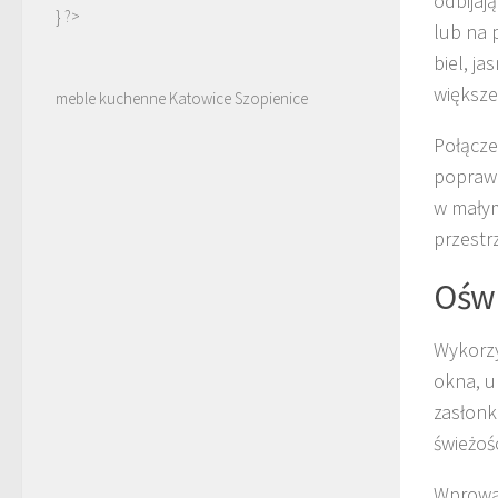
odbijaj
} ?>
lub na 
biel, ja
większe 
meble kuchenne Katowice Szopienice
Połącze
poprawi
w małym
przestr
Oświ
Wykorz
okna, un
zasłonk
świeżośc
Wprow