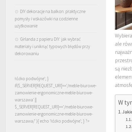
DIY dekoracje na balkon: praktyczne
pomysły i wskazówki na codzienne
użytkowanie
Wybiera
Girlanda z papieru DIY: jak wybrać
ale rów
materiały i uniknąć typowych błędów przy
najważn
dekorowaniu
przestr
są niez
element
łóżko podwójne'; }
atmosfe
if($_SERVER[REQUEST_URI]=='/meble-biurowe-
zamowienie-ergonomiczne-meble-biurowe-
warszawa' ||
W ty
$_SERVER[REQUEST_URI]=='/meble-biurowe-
Jaki
zamowienie-ergonomiczne-meble-biurowe-
warszawa/' ){ echo '
łóżko podwójne
'; } ?>