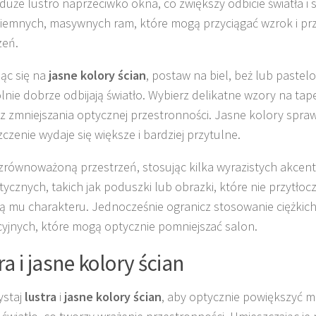
duże lustro naprzeciwko okna, co zwiększy odbicie światła i s
ciemnych, masywnych ram, które mogą przyciągać wzrok i prz
zeń.
ąc się na
jasne kolory ścian
, postaw na biel, beż lub pastel
lnie dobrze odbijają światło. Wybierz delikatne wzory na ta
ez zmniejszania optycznej przestronności. Jasne kolory sprawi
czenie wydaje się większe i bardziej przytulne.
zrównoważoną przestrzeń, stosując kilka wyrazistych akcen
tycznych, takich jak poduszki lub obrazki, które nie przytłoc
 mu charakteru. Jednocześnie ogranicz stosowanie ciężki
yjnych, które mogą optycznie pomniejszać salon.
ra i jasne kolory ścian
ystaj
lustra
i
jasne kolory ścian
, aby optycznie powiększyć m