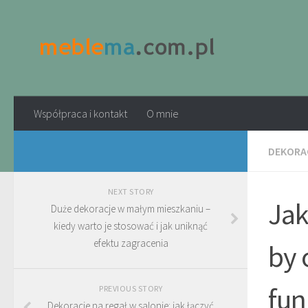
Współpraca i kontakt
O mnie
DEKORAC
NEXT STORY
Jak
Duże dekoracje w małym mieszkaniu –
kiedy warto je stosować i jak uniknąć
efektu zagracenia
by 
fun
PREVIOUS STORY
Dekoracje na regał w salonie: jak łączyć