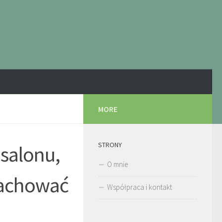
MORE
STRONY
salonu,
O mnie
zachować
Współpraca i kontakt