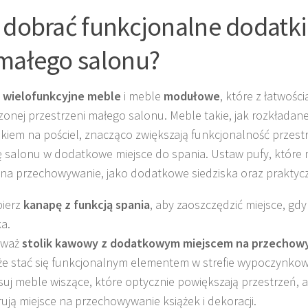
 dobrać funkcjonalne dodatki
małego salonu?
z
wielofunkcyjne meble
i meble
modułowe
, które z łatwośc
zonej przestrzeni małego salonu. Meble takie, jak rozkładane
kiem na pościel, znacząco zwiększają funkcjonalność przestr
 salonu w dodatkowe miejsce do spania. Ustaw pufy, któr
 na przechowywanie, jako dodatkowe siedziska oraz praktyc
ierz
kanapę z funkcją spania
, aby zaoszczędzić miejsce, gdy
ka.
zważ
stolik kawowy z dodatkowym miejscem na przechow
e stać się funkcjonalnym elementem w strefie wypoczynkow
suj meble wiszące, które optycznie powiększają przestrzeń, 
rują miejsce na przechowywanie książek i dekoracji.