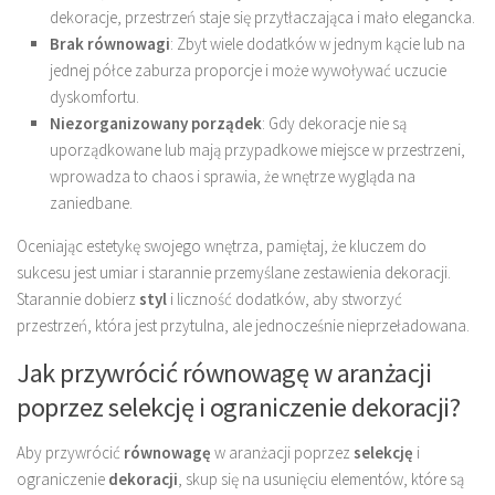
dekoracje, przestrzeń staje się przytłaczająca i mało elegancka.
Brak równowagi
: Zbyt wiele dodatków w jednym kącie lub na
jednej półce zaburza proporcje i może wywoływać uczucie
dyskomfortu.
Niezorganizowany porządek
: Gdy dekoracje nie są
uporządkowane lub mają przypadkowe miejsce w przestrzeni,
wprowadza to chaos i sprawia, że wnętrze wygląda na
zaniedbane.
Oceniając estetykę swojego wnętrza, pamiętaj, że kluczem do
sukcesu jest umiar i starannie przemyślane zestawienia dekoracji.
Starannie dobierz
styl
i liczność dodatków, aby stworzyć
przestrzeń, która jest przytulna, ale jednocześnie nieprzeładowana.
Jak przywrócić równowagę w aranżacji
poprzez selekcję i ograniczenie dekoracji?
Aby przywrócić
równowagę
w aranżacji poprzez
selekcję
i
ograniczenie
dekoracji
, skup się na usunięciu elementów, które są