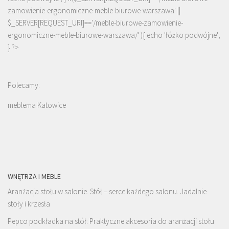
zamowienie-ergonomiczne-meble-biurowe-warszawa' ||
$_SERVER[REQUEST_URI]=='/meble-biurowe-zamowienie-
ergonomiczne-meble-biurowe-warszawa/' ){ echo '
łóżko podwójne
';
} ?>
Polecamy:
meblema Katowice
WNĘTRZA I MEBLE
Aranżacja stołu w salonie. Stół – serce każdego salonu. Jadalnie
stoły i krzesła
Pepco podkładka na stół: Praktyczne akcesoria do aranżacji stołu