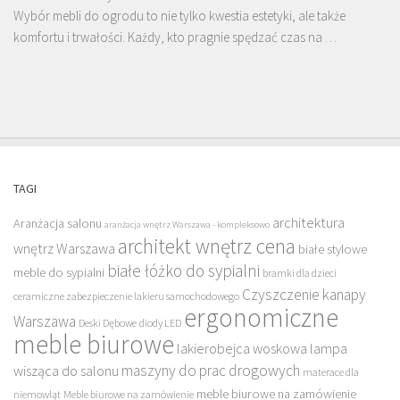
Wybór mebli do ogrodu to nie tylko kwestia estetyki, ale także
komfortu i trwałości. Każdy, kto pragnie spędzać czas na …
TAGI
architektura
Aranżacja salonu
aranżacja wnętrz Warszawa - kompleksowo
architekt wnętrz cena
wnętrz Warszawa
białe stylowe
białe łóżko do sypialni
meble do sypialni
bramki dla dzieci
Czyszczenie kanapy
ceramiczne zabezpieczenie lakieru samochodowego
ergonomiczne
Warszawa
Deski Dębowe
diody LED
meble biurowe
lakierobejca woskowa
lampa
maszyny do prac drogowych
wisząca do salonu
materace dla
meble biurowe na zamówienie
niemowląt
Meble biurowe na zamówienie