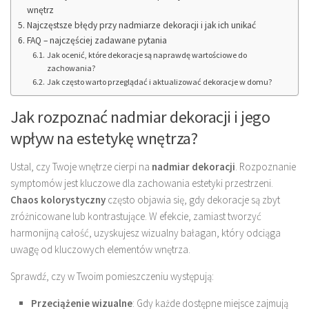
wnętrz
Najczęstsze błędy przy nadmiarze dekoracji i jak ich unikać
FAQ – najczęściej zadawane pytania
Jak ocenić, które dekoracje są naprawdę wartościowe do
zachowania?
Jak często warto przeglądać i aktualizować dekoracje w domu?
Jak rozpoznać nadmiar dekoracji i jego
wpływ na estetykę wnętrza?
Ustal, czy Twoje wnętrze cierpi na
nadmiar dekoracji
. Rozpoznanie
symptomów jest kluczowe dla zachowania estetyki przestrzeni.
Chaos kolorystyczny
często objawia się, gdy dekoracje są zbyt
zróżnicowane lub kontrastujące. W efekcie, zamiast tworzyć
harmonijną całość, uzyskujesz wizualny bałagan, który odciąga
uwagę od kluczowych elementów wnętrza.
Sprawdź, czy w Twoim pomieszczeniu występują:
Przeciążenie wizualne
: Gdy każde dostępne miejsce zajmują