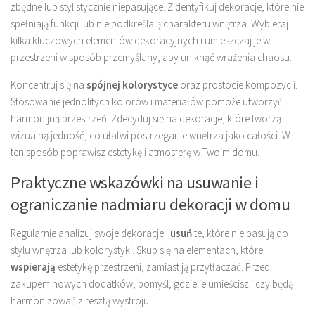
zbędne lub stylistycznie niepasujące. Zidentyfikuj dekoracje, które nie
spełniają funkcji lub nie podkreślają charakteru wnętrza. Wybieraj
kilka kluczowych elementów dekoracyjnych i umieszczaj je w
przestrzeni w sposób przemyślany, aby uniknąć wrażenia chaosu.
Koncentruj się na
spójnej kolorystyce
oraz prostocie kompozycji.
Stosowanie jednolitych kolorów i materiałów pomoże utworzyć
harmonijną przestrzeń. Zdecyduj się na dekoracje, które tworzą
wizualną jedność, co ułatwi postrzeganie wnętrza jako całości. W
ten sposób poprawisz estetykę i atmosferę w Twoim domu.
Praktyczne wskazówki na usuwanie i
ograniczanie nadmiaru dekoracji w domu
Regularnie analizuj swoje dekoracje i
usuń
te, które nie pasują do
stylu wnętrza lub kolorystyki. Skup się na elementach, które
wspierają
estetykę przestrzeni, zamiast ją przytłaczać. Przed
zakupem nowych dodatków, pomyśl, gdzie je umieścisz i czy będą
harmonizować z resztą wystroju.