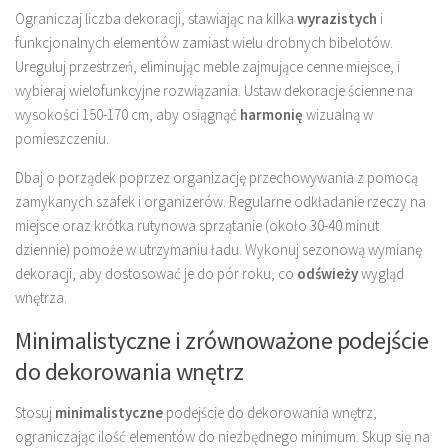
Ograniczaj liczba dekoracji, stawiając na kilka
wyrazistych
i
funkcjonalnych elementów zamiast wielu drobnych bibelotów.
Ureguluj przestrzeń, eliminując meble zajmujące cenne miejsce, i
wybieraj wielofunkcyjne rozwiązania. Ustaw dekoracje ścienne na
wysokości 150-170 cm, aby osiągnąć
harmonię
wizualną w
pomieszczeniu.
Dbaj o porządek poprzez organizację przechowywania z pomocą
zamykanych szafek i organizerów. Regularne odkładanie rzeczy na
miejsce oraz krótka rutynowa sprzątanie (około 30-40 minut
dziennie) pomoże w utrzymaniu ładu. Wykonuj sezonową wymianę
dekoracji, aby dostosować je do pór roku, co
odświeży
wygląd
wnętrza.
Minimalistyczne i zrównoważone podejście
do dekorowania wnętrz
Stosuj
minimalistyczne
podejście do dekorowania wnętrz,
ograniczając ilość elementów do niezbędnego minimum. Skup się na