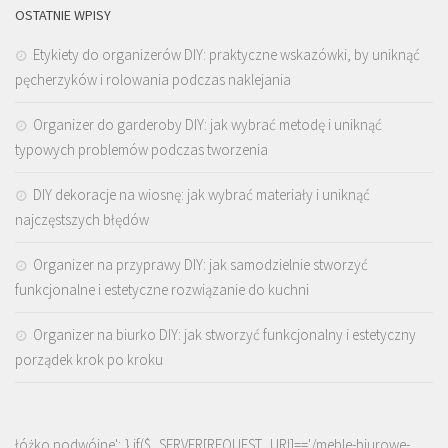
OSTATNIE WPISY
Etykiety do organizerów DIY: praktyczne wskazówki, by uniknąć
pęcherzyków i rolowania podczas naklejania
Organizer do garderoby DIY: jak wybrać metodę i uniknąć
typowych problemów podczas tworzenia
DIY dekoracje na wiosnę: jak wybrać materiały i uniknąć
najczęstszych błędów
Organizer na przyprawy DIY: jak samodzielnie stworzyć
funkcjonalne i estetyczne rozwiązanie do kuchni
Organizer na biurko DIY: jak stworzyć funkcjonalny i estetyczny
porządek krok po kroku
łóżko podwójne'; } if($_SERVER[REQUEST_URI]=='/meble-biurowe-