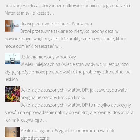
aranżacji wnętrza, który może całkowicie odmienić jego charakter.
Materiał misy, jej kształt …
Drzwi przesuwne szklane – Warszawa
Drzwi przesuwne szklane to nie tylko modny detal w
nowoczesnym wnętrzu, ale także praktyczne rozwiązanie, które
może odmienić przestrzeń w …
Uzdatnianie wody w podróży
W wielu miejscach na świecie stan wody wciąż jest bardzo
zły: jej spożycie może powodować różne problemy zdrowotne, od
lekkich …
Dekoracje z suszonych kwiatów DIY: jak stworzyć trwałe i
oryginalne ozdoby krok po kroku
Dekoracje z suszonych kwiatów DIY to nie tylko atrakcyjny
sposób na wprowadzenie natury do wnętrz, ale również doskonała
forma kreatywnego …
Meble do ogrodu: Wygodne i odporne na warunki
atmosferyczne