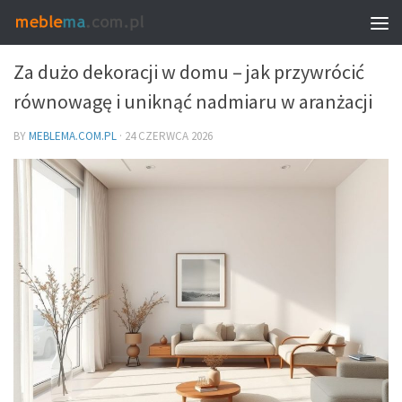
DEKORACJE I DODATKI – DOBÓR DO WNĘTRZA
Za dużo dekoracji w domu – jak przywrócić
równowagę i uniknąć nadmiaru w aranżacji
BY
MEBLEMA.COM.PL
·
24 CZERWCA 2026