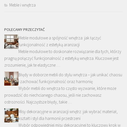
Meble i wnętrza
POLECAMY PRZECZYTAĆ
Meble modułowe a spójność wnętrza: jak łączyć
funkcjonalność z estetyką aranżacji
Meble modułowe to doskonałe rozwiązanie dla tych, którzy
pragną połączyć funkcjonalność z estetyką wnętrza. Kluczowe jest
zrozumienie, jak te elastyczne …
Błędy w doborze mebli do stylu wnętrza – jak unikać chaosu
i zachować funkcjonalność oraz harmonię
Wybór mebli do wnętrza to często wyzwanie, które może
prowadzić do niechcianego chaosu, jeśli nie zachowasz
ostrożności. Najczęstsze błędy, takie …
Misy dekoracyjne w aranżacji wnętrz: jak wybrać materiał,
kształt i styl dla harmonii przestrzeni
Wybór odpowiedniej misy dekoracyjnej to kluczowy krok w