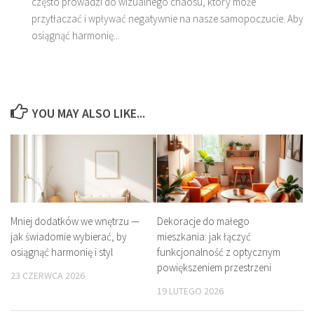
często prowadzi do wizualnego chaosu, który może
przytłaczać i wpływać negatywnie na nasze samopoczucie. Aby
osiągnąć harmonię...
YOU MAY ALSO LIKE...
Mniej dodatków we wnętrzu —
Dekoracje do małego
jak świadomie wybierać, by
mieszkania: jak łączyć
osiągnąć harmonię i styl
funkcjonalność z optycznym
powiększeniem przestrzeni
23 CZERWCA 2026
19 LUTEGO 2026