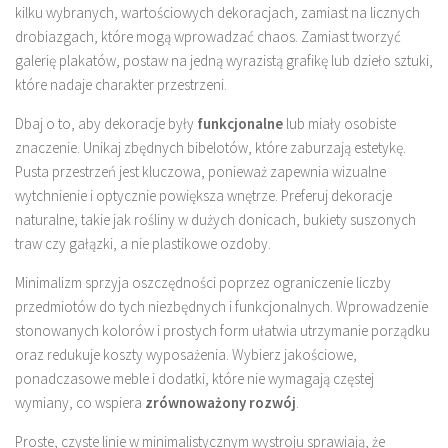
kilku wybranych, wartościowych dekoracjach, zamiast na licznych
drobiazgach, które mogą wprowadzać chaos. Zamiast tworzyć
galerię plakatów, postaw na jedną wyrazistą grafikę lub dzieło sztuki,
które nadaje charakter przestrzeni.
Dbaj o to, aby dekoracje były
funkcjonalne
lub miały osobiste
znaczenie. Unikaj zbędnych bibelotów, które zaburzają estetykę.
Pusta przestrzeń jest kluczowa, ponieważ zapewnia wizualne
wytchnienie i optycznie powiększa wnętrze. Preferuj dekoracje
naturalne, takie jak rośliny w dużych donicach, bukiety suszonych
traw czy gałązki, a nie plastikowe ozdoby.
Minimalizm sprzyja oszczędności poprzez ograniczenie liczby
przedmiotów do tych niezbędnych i funkcjonalnych. Wprowadzenie
stonowanych kolorów i prostych form ułatwia utrzymanie porządku
oraz redukuje koszty wyposażenia. Wybierz jakościowe,
ponadczasowe meble i dodatki, które nie wymagają częstej
wymiany, co wspiera
zrównoważony rozwój
.
Proste, czyste linie w minimalistycznym wystroju sprawiają, że