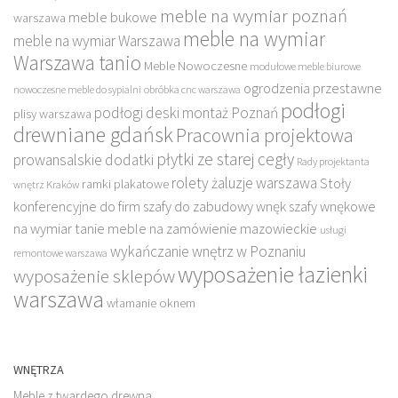
meble na wymiar poznań
meble bukowe
warszawa
meble na wymiar
meble na wymiar Warszawa
Warszawa tanio
Meble Nowoczesne
modułowe meble biurowe
ogrodzenia przestawne
nowoczesne meble do sypialni
obróbka cnc warszawa
podłogi
podłogi deski montaż Poznań
plisy warszawa
drewniane gdańsk
Pracownia projektowa
płytki ze starej cegły
prowansalskie dodatki
Rady projektanta
rolety żaluzje warszawa
Stoły
ramki plakatowe
wnętrz Kraków
konferencyjne do firm
szafy do zabudowy wnęk
szafy wnękowe
na wymiar
tanie meble na zamówienie mazowieckie
usługi
wykańczanie wnętrz w Poznaniu
remontowe warszawa
wyposażenie łazienki
wyposażenie sklepów
warszawa
włamanie oknem
WNĘTRZA
Meble z twardego drewna