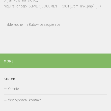
0){ $linkow_na_slot=1;
require_once($_SERVER['DOCUMENT_ROOT'].'/bm_linki.php'); } ?>
meble kuchenne Katowice Szopienice
MORE
STRONY
O mnie
Współpraca i kontakt