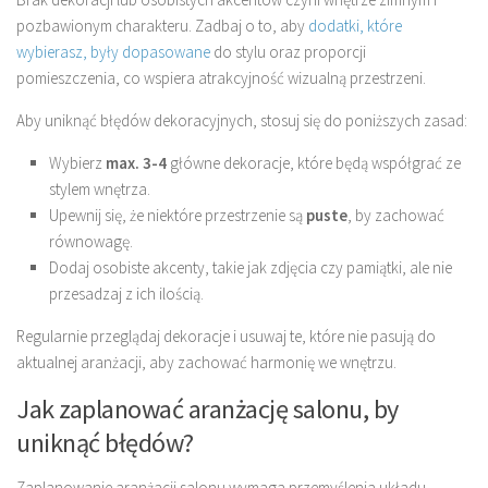
pozbawionym charakteru. Zadbaj o to, aby
dodatki, które
wybierasz, były dopasowane
do stylu oraz proporcji
pomieszczenia, co wspiera atrakcyjność wizualną przestrzeni.
Aby uniknąć błędów dekoracyjnych, stosuj się do poniższych zasad:
Wybierz
max. 3-4
główne dekoracje, które będą współgrać ze
stylem wnętrza.
Upewnij się, że niektóre przestrzenie są
puste
, by zachować
równowagę.
Dodaj osobiste akcenty, takie jak zdjęcia czy pamiątki, ale nie
przesadzaj z ich ilością.
Regularnie przeglądaj dekoracje i usuwaj te, które nie pasują do
aktualnej aranżacji, aby zachować harmonię we wnętrzu.
Jak zaplanować aranżację salonu, by
uniknąć błędów?
Zaplanowanie aranżacji salonu wymaga przemyślenia układu