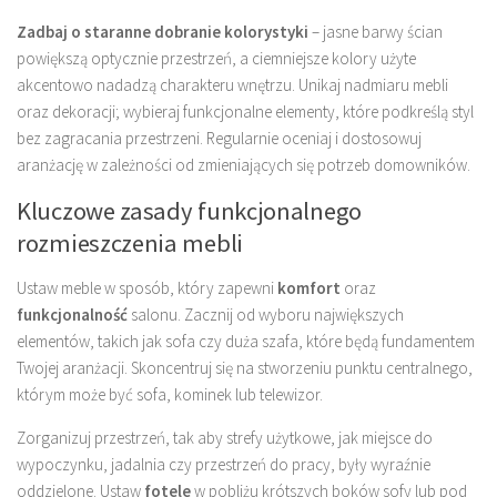
Zadbaj o staranne dobranie kolorystyki
– jasne barwy ścian
powiększą optycznie przestrzeń, a ciemniejsze kolory użyte
akcentowo nadadzą charakteru wnętrzu. Unikaj nadmiaru mebli
oraz dekoracji; wybieraj funkcjonalne elementy, które podkreślą styl
bez zagracania przestrzeni. Regularnie oceniaj i dostosowuj
aranżację w zależności od zmieniających się potrzeb domowników.
Kluczowe zasady funkcjonalnego
rozmieszczenia mebli
Ustaw meble w sposób, który zapewni
komfort
oraz
funkcjonalność
salonu. Zacznij od wyboru największych
elementów, takich jak sofa czy duża szafa, które będą fundamentem
Twojej aranżacji. Skoncentruj się na stworzeniu punktu centralnego,
którym może być sofa, kominek lub telewizor.
Zorganizuj przestrzeń, tak aby strefy użytkowe, jak miejsce do
wypoczynku, jadalnia czy przestrzeń do pracy, były wyraźnie
oddzielone. Ustaw
fotele
w pobliżu krótszych boków sofy lub pod