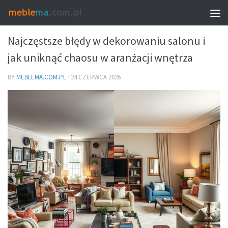
DEKORACJE I DODATKI – DOBÓR DO WNĘTRZA
Najczęstsze błędy w dekorowaniu salonu i
jak uniknąć chaosu w aranżacji wnętrza
BY
MEBLEMA.COM.PL
·
24 CZERWCA 2026