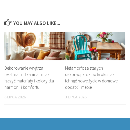
YOU MAY ALSO LIKE...
Dekorowanie wnętrza
Metamorfoza starych
teksturami i tkaninami: jak
dekoracji krok po kroku: jak
łączyć materiały i kolory dla
tchnąć nowe życie w domowe
harmonii i komfortu
dodatki i meble
6 LIPCA 2026
3 LIPCA 2026