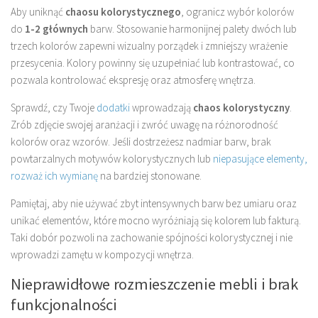
Aby uniknąć
chaosu kolorystycznego
, ogranicz wybór kolorów
do
1-2 głównych
barw. Stosowanie harmonijnej palety dwóch lub
trzech kolorów zapewni wizualny porządek i zmniejszy wrażenie
przesycenia. Kolory powinny się uzupełniać lub kontrastować, co
pozwala kontrolować ekspresję oraz atmosferę wnętrza.
Sprawdź, czy Twoje
dodatki
wprowadzają
chaos kolorystyczny
.
Zrób zdjęcie swojej aranżacji i zwróć uwagę na różnorodność
kolorów oraz wzorów. Jeśli dostrzeżesz nadmiar barw, brak
powtarzalnych motywów kolorystycznych lub
niepasujące elementy,
rozważ ich wymianę
na bardziej stonowane.
Pamiętaj, aby nie używać zbyt intensywnych barw bez umiaru oraz
unikać elementów, które mocno wyróżniają się kolorem lub fakturą.
Taki dobór pozwoli na zachowanie spójności kolorystycznej i nie
wprowadzi zamętu w kompozycji wnętrza.
Nieprawidłowe rozmieszczenie mebli i brak
funkcjonalności