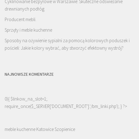
Cyklinowanie bezpyłowe w Warszawie: Skuteczne odświeżanie
drewnianych podłóg
Producent mebli.
Sprzęty i meble kuchenne
Sposoby na ożywienie sypialni za pomocą kolorowych poduszek i
pościeli: Jakie kolory wybrać, aby stworzyć efektowny wystrój?
NAJNOWSZE KOMENTARZE
0){ $linkow_na_slot=1;
require_once($_SERVER['DOCUMENT_ROOT'].'/bm_linki.php'); } ?>
meble kuchenne Katowice Szopienice