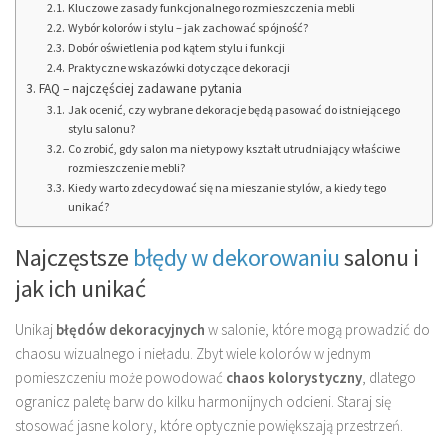
Kluczowe zasady funkcjonalnego rozmieszczenia mebli
Wybór kolorów i stylu – jak zachować spójność?
Dobór oświetlenia pod kątem stylu i funkcji
Praktyczne wskazówki dotyczące dekoracji
FAQ – najczęściej zadawane pytania
Jak ocenić, czy wybrane dekoracje będą pasować do istniejącego
stylu salonu?
Co zrobić, gdy salon ma nietypowy kształt utrudniający właściwe
rozmieszczenie mebli?
Kiedy warto zdecydować się na mieszanie stylów, a kiedy tego
unikać?
Najczęstsze
błędy w dekorowaniu
salonu i
jak ich unikać
Unikaj
błędów dekoracyjnych
w salonie, które mogą prowadzić do
chaosu wizualnego i nieładu. Zbyt wiele kolorów w jednym
pomieszczeniu może powodować
chaos kolorystyczny
, dlatego
ogranicz paletę barw do kilku harmonijnych odcieni. Staraj się
stosować jasne kolory, które optycznie powiększają przestrzeń.