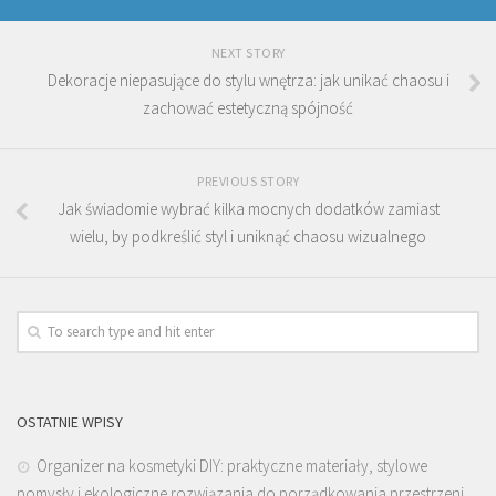
NEXT STORY
Dekoracje niepasujące do stylu wnętrza: jak unikać chaosu i
zachować estetyczną spójność
PREVIOUS STORY
Jak świadomie wybrać kilka mocnych dodatków zamiast
wielu, by podkreślić styl i uniknąć chaosu wizualnego
OSTATNIE WPISY
Organizer na kosmetyki DIY: praktyczne materiały, stylowe
pomysły i ekologiczne rozwiązania do porządkowania przestrzeni