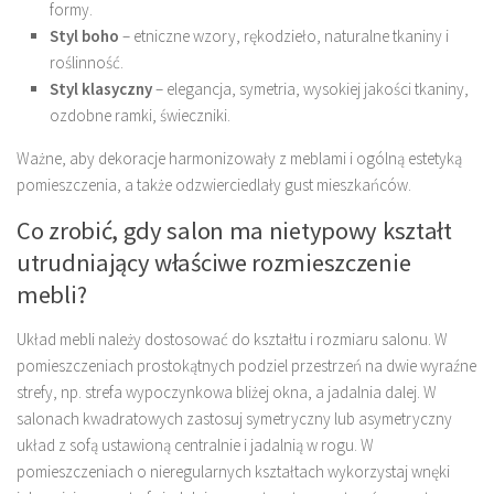
formy.
Styl boho
– etniczne wzory, rękodzieło, naturalne tkaniny i
roślinność.
Styl klasyczny
– elegancja, symetria, wysokiej jakości tkaniny,
ozdobne ramki, świeczniki.
Ważne, aby dekoracje harmonizowały z meblami i ogólną estetyką
pomieszczenia, a także odzwierciedlały gust mieszkańców.
Co zrobić, gdy salon ma nietypowy kształt
utrudniający właściwe rozmieszczenie
mebli?
Układ mebli należy dostosować do kształtu i rozmiaru salonu. W
pomieszczeniach prostokątnych podziel przestrzeń na dwie wyraźne
strefy, np. strefa wypoczynkowa bliżej okna, a jadalnia dalej. W
salonach kwadratowych zastosuj symetryczny lub asymetryczny
układ z sofą ustawioną centralnie i jadalnią w rogu. W
pomieszczeniach o nieregularnych kształtach wykorzystaj wnęki