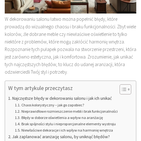
W dekorowaniu salonu łatwo można popełnić błędy, które
prowadzą do wizualnego chaosu i braku funkcjonalności. Zbyt wiele
kolorów, źle dobrane meble czy niewłaściwe oświetlenie to tylko
niektóre z problemów, które mogą zakłócić harmonię wnętrza.
Rozpoznanie tych pułapek pozwala na stworzenie przestrzeni, która
jest zarówno estetyczna, jak i komfortowa. Zrozumienie, jak unikać
tych najczęstszych błędów, to klucz do udanej aranżacji, która
odzwierciedli Twój styl i potrzeby.
W tym artykule przeczytasz
Najczęstsze błędy w dekorowaniu salonu i jak ich unikać
Chaos kolorystyczny – jak go zapobiec?
Nieprawidłowe rozmieszczenie mebli i brak funkcjonalności
Błędy w doborze oświetlenia a wpływ na aranżację
Brak spójności stylu i nieproporcjonalne elementy wystroju
Niewłaściwe dekoracje i ich wpływ na harmonię wnętrza
Jak zaplanować aranżację salonu, by uniknąć błędów?