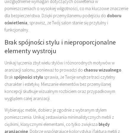
uwzględnienie wymagań dotyczących oświetlenia w
pomieszczeniach o wysokiej wilgotności, co ma kluczowe znaczenie
dla bezpieczeństwa. Dzięki przemyślanemu podejściu do
doboru
oświetlenia
, sprawisz, że Twój salon stanie się przytulny i
funkcjonalny.
Brak spójności stylu i nieproporcjonalne
elementy wystroju
Unikaj łączenia zbyt wielu stylów i różnorodnych motywów w
aranżacji salonu, ponieważ to prowadzi do
chaosu wizualnego
.
Brak
spójności stylu
sprawia, że Twoje wnętrze traci czytelny
charakter i estetykę. Mieszanie elementów bez przemyślanej
koncepcji skutkuje wizualnym rozbiciem oraz przypadkowym
wyglądem całej aranżacji.
Wybierając meble, dobierz je zgodnie z wybranym stylem
pomieszczenia. Unikaj zestawiania minimalistycznych mebli z
ciężkimi, klasycznymi elementami, co tylko zwiększa
błędy
aranżacyjne
. Dobrze współgrające kolorystyka i faktura mebli z