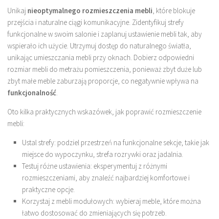
Unikaj
nieoptymalnego rozmieszczenia mebli
, które blokuje
przejścia i naturalne ciągi komunikacyjne. Zidentyfikuj strefy
funkcjonalne w swoim salonie i zaplanuj ustawienie mebli tak, aby
wspierało ich użycie. Utrzymuj dostęp do naturalnego światła,
unikając umieszczania mebli przy oknach. Dobierz odpowiedni
rozmiar mebli do metrażu pomieszczenia, ponieważ zbyt duże lub
zbyt małe meble zaburzają proporcje, co negatywnie wpływa na
funkcjonalność
.
Oto kilka praktycznych wskazówek, jak poprawić rozmieszczenie
mebli:
Ustal strefy: podziel przestrzeń na funkcjonalne sekcje, takie jak
miejsce do wypoczynku, strefa rozrywki oraz jadalnia.
Testuj różne ustawienia: eksperymentuj z różnymi
rozmieszczeniami, aby znaleźć najbardziej komfortowe i
praktyczne opcje.
Korzystaj z mebli modułowych: wybieraj meble, które można
łatwo dostosować do zmieniających się potrzeb.