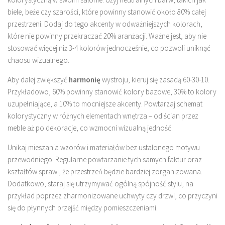
biele, beże czy szarości, które powinny stanowić około 80% całej
przestrzeni. Dodaj do tego akcenty w odważniejszych kolorach,
które nie powinny przekraczać 20% aranżacji. Ważne jest, aby nie
stosować więcej niż 3-4 kolorów jednocześnie, co pozwoli uniknąć
chaosu wizualnego.
Aby dalej zwiększyć
harmonię
wystroju, kieruj się zasadą 60-30-10.
Przykładowo, 60% powinny stanowić kolory bazowe, 30% to kolory
uzupełniające, a 10% to mocniejsze akcenty. Powtarzaj schemat
kolorystyczny w różnych elementach wnętrza – od ścian przez
meble aż po dekoracje, co wzmocni wizualną jedność.
Unikaj mieszania wzorów i materiałów bez ustalonego motywu
przewodniego. Regularne powtarzanie tych samych faktur oraz
kształtów sprawi, że przestrzeń będzie bardziej zorganizowana.
Dodatkowo, staraj się utrzymywać ogólną spójność stylu, na
przykład poprzez zharmonizowane uchwyty czy drzwi, co przyczyni
się do płynnych przejść między pomieszczeniami.