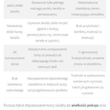
Stosowanie tylko jednego
Niedostateczne
Jedno źródło
mocnego punktu światła w
oświetlenie, cienie i
światła
pomieszczeniu.
niesprzyjająca atmosfera.
Używanie światła, które nie jest
Niewłaściwy
Brak przytulności i
zgodne z funkcją
dobór barwy
komfortu, trudności w
pomieszczenia (np. zimne białe
światła
relaksacji.
światło w sypialni).
Nieoptymalne umiejscowienie
Złe
O ograniczonej
lamp, co prowadzi do
rozmieszczenie
funkcjonalności, wrażenie
oślepiającego blasku lub
opraw
chaosu w oświetleniu.
ciemnych stref.
Trudności w wykonywaniu
Brak
Niezapewnienie odpowiedniego
codziennych czynności,
oświetlenia
oświetlenia w miejscach pracy
takich jak gotowanie czy
zadaniowego
lub przygotowywania posiłków.
czytanie.
Rozważ także dopasowanie mocy światła do
wielkości pokoju
oraz