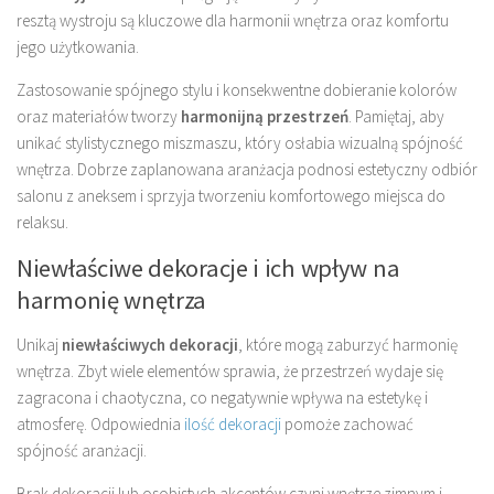
resztą wystroju są kluczowe dla harmonii wnętrza oraz komfortu
jego użytkowania.
Zastosowanie spójnego stylu i konsekwentne dobieranie kolorów
oraz materiałów tworzy
harmonijną przestrzeń
. Pamiętaj, aby
unikać stylistycznego miszmaszu, który osłabia wizualną spójność
wnętrza. Dobrze zaplanowana aranżacja podnosi estetyczny odbiór
salonu z aneksem i sprzyja tworzeniu komfortowego miejsca do
relaksu.
Niewłaściwe dekoracje i ich wpływ na
harmonię wnętrza
Unikaj
niewłaściwych dekoracji
, które mogą zaburzyć harmonię
wnętrza. Zbyt wiele elementów sprawia, że przestrzeń wydaje się
zagracona i chaotyczna, co negatywnie wpływa na estetykę i
atmosferę. Odpowiednia
ilość dekoracji
pomoże zachować
spójność aranżacji.
Brak dekoracji lub osobistych akcentów czyni wnętrze zimnym i