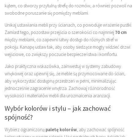
kątem, co stworzy przytulną strefę do rozmów, a również pozwoli na
swobodne poruszanie się pomiędzy meblami.
Unikaj ustawiania mebli przy ścianach, co powoduje wrażenie pustki.
Zamiast tego, pozostaw przejścia o szerokości co najmniej
70 cm
między meblami, co zapewni łatwy dostęp do różnych stref w
pokoju. Kanapę ustaw tak, aby osoby siedzące mogły widzieć drzwi
wejściowe, co zwiększy poczucie bezpieczeństwa i komfortu.
Jako praktyczna wskazówka, zainwestuj w systemy zabudowy
wnękowej oraz upewnij się, że meble są przymocowane do ścian,
aby wykorzystać dostępną przestrzeń w pełni, minimalizując
jednocześnie zagracenie wnętrza. Zachowaj różnorodność
wysokości i materiałów mebli dla urozmaicenia aranżacji.
Wybór kolorów i stylu – jak zachować
spójność?
Wybierz ograniczoną
paletę kolorów
, aby zachować spójność
kolorystyczną w swoim salonie. Użyj neutralnych barw, takich jak