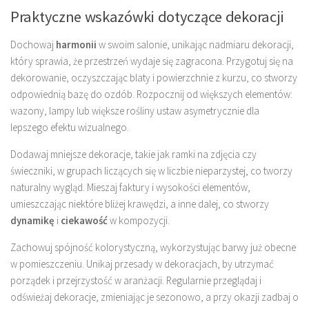
Praktyczne wskazówki dotyczące dekoracji
Dochowaj
harmonii
w swoim salonie, unikając nadmiaru dekoracji,
który sprawia, że przestrzeń wydaje się zagracona. Przygotuj się na
dekorowanie, oczyszczając blaty i powierzchnie z kurzu, co stworzy
odpowiednią bazę do ozdób. Rozpocznij od większych elementów:
wazony, lampy lub większe rośliny ustaw asymetrycznie dla
lepszego efektu wizualnego.
Dodawaj mniejsze dekoracje, takie jak ramki na zdjęcia czy
świeczniki, w grupach liczących się w liczbie nieparzystej, co tworzy
naturalny wygląd. Mieszaj faktury i wysokości elementów,
umieszczając niektóre bliżej krawędzi, a inne dalej, co stworzy
dynamikę
i
ciekawość
w kompozycji.
Zachowuj spójność kolorystyczną, wykorzystując barwy już obecne
w pomieszczeniu. Unikaj przesady w dekoracjach, by utrzymać
porządek i przejrzystość w aranżacji. Regularnie przeglądaj i
odświeżaj dekoracje, zmieniając je sezonowo, a przy okazji zadbaj o