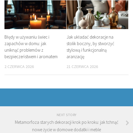
Błędy w używaniu świec i
Jak układać dekoracje na
zapachów w domu: jak
stolik boczny, by stworzyć
uniknąć problemów z
stylową i funkcjonalną
bezpieczeństwem i aromatem
aranżację
2 CZERWCA 2026
21 CZERWCA 2026
NEXT STORY
Metamorfoza starych dekoracji krok po kroku: jak tchnąć
nowe życie w domowe dodatki i meble