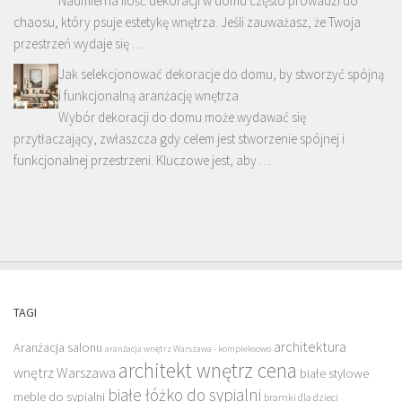
Nadmierna ilość dekoracji w domu często prowadzi do
chaosu, który psuje estetykę wnętrza. Jeśli zauważasz, że Twoja
przestrzeń wydaje się …
Jak selekcjonować dekoracje do domu, by stworzyć spójną
i funkcjonalną aranżację wnętrza
Wybór dekoracji do domu może wydawać się
przytłaczający, zwłaszcza gdy celem jest stworzenie spójnej i
funkcjonalnej przestrzeni. Kluczowe jest, aby …
TAGI
architektura
Aranżacja salonu
aranżacja wnętrz Warszawa - kompleksowo
architekt wnętrz cena
wnętrz Warszawa
białe stylowe
białe łóżko do sypialni
meble do sypialni
bramki dla dzieci