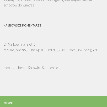
schodów do wnętrza
NAJNOWSZE KOMENTARZE
0){ $linkow_na_slot=1;
require_once($_SERVER['DOCUMENT_ROOT'].'/bm_linki.php'); } ?>
meble kuchenne Katowice Szopienice
MORE