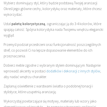
Wybierz dominujący styl, który będzie podstawą Twojej aranżacji.
Określ jego główne cechy, kolorystykę oraz materiały, które chcesz
wykorzystać.
Ustal
paletę kolorystyczną
, ograniczając ją do 3-4 kolorów, które
spajają całość. Spójna kolorystyka nada Twojemu wnętrzu elegancki
wygląd.
Przemyśl podział przestrzeni oraz funkcjonalność poszczególnych
stref, co pozwoli Ci na lepsze dopasowanie elementów do ich
przeznaczenia.
Dobierz meble zgodne z wybranym stylem dominującym. Następnie
wprowadź akcenty w postaci
dodatków i dekoracji z innych stylów
,
aby nadać wnętrzu charakter.
Zaplanuj oświetlenie z warstwami światła o podobnej tonacji i
stylistyce, które uzupełnią aranżację.
Wykorzystaj powtarzające się motywy, materiały lub wzory jako
element łączący różne style — to pomoże w tworzeniu spójności