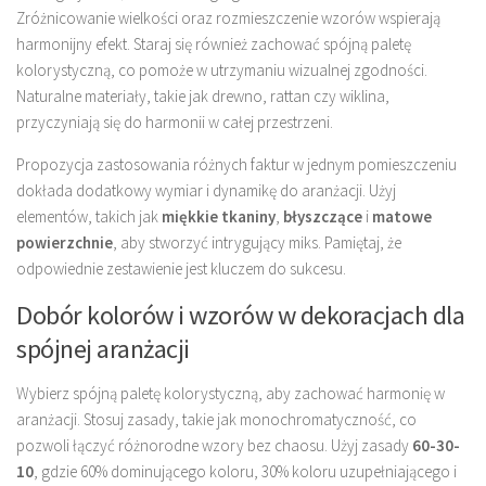
Zróżnicowanie wielkości oraz rozmieszczenie wzorów wspierają
harmonijny efekt. Staraj się również zachować spójną paletę
kolorystyczną, co pomoże w utrzymaniu wizualnej zgodności.
Naturalne materiały, takie jak drewno, rattan czy wiklina,
przyczyniają się do harmonii w całej przestrzeni.
Propozycja zastosowania różnych faktur w jednym pomieszczeniu
dokłada dodatkowy wymiar i dynamikę do aranżacji. Użyj
elementów, takich jak
miękkie tkaniny
,
błyszczące
i
matowe
powierzchnie
, aby stworzyć intrygujący miks. Pamiętaj, że
odpowiednie zestawienie jest kluczem do sukcesu.
Dobór kolorów i wzorów w dekoracjach dla
spójnej aranżacji
Wybierz spójną paletę kolorystyczną, aby zachować harmonię w
aranżacji. Stosuj zasady, takie jak monochromatyczność, co
pozwoli łączyć różnorodne wzory bez chaosu. Użyj zasady
60-30-
10
, gdzie 60% dominującego koloru, 30% koloru uzupełniającego i