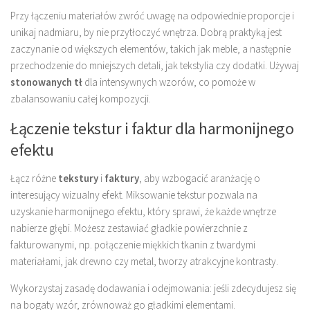
Przy łączeniu materiałów zwróć uwagę na odpowiednie proporcje i
unikaj nadmiaru, by nie przytłoczyć wnętrza. Dobrą praktyką jest
zaczynanie od większych elementów, takich jak meble, a następnie
przechodzenie do mniejszych detali, jak tekstylia czy dodatki. Używaj
stonowanych tł
dla intensywnych wzorów, co pomoże w
zbalansowaniu całej kompozycji.
Łączenie tekstur i faktur dla harmonijnego
efektu
Łącz różne
tekstury
i
faktury
, aby wzbogacić aranżację o
interesujący wizualny efekt. Miksowanie tekstur pozwala na
uzyskanie harmonijnego efektu, który sprawi, że każde wnętrze
nabierze głębi. Możesz zestawiać gładkie powierzchnie z
fakturowanymi, np. połączenie miękkich tkanin z twardymi
materiałami, jak drewno czy metal, tworzy atrakcyjne kontrasty.
Wykorzystaj zasadę dodawania i odejmowania: jeśli zdecydujesz się
na bogaty wzór, zrównoważ go gładkimi elementami.