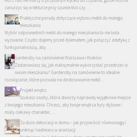
Kto z nas nie marzy o przytulnym kąciku do czytania, gdzie można
zanurzyć się w lekturze przy szumie liści czy …
Praktyczne porady dotyczące wyboru mebli do małego
mieszkania
Wybór odpowiednich mebli do małego mieszkania to nie lada
wyzwanie. Często stajemy przed dylematem, jak połączyć estetykę z
funkcjonalnością, aby …
Garderoby na zamówienie Warszawa i Kraków
Zastanawiasz się, jak maksymalnie wykorzystać przestrzeń w
swoim mieszkaniu? Garderoby na zamówienie to idealne
rozwiązanie, które pozwala na dostosowanie mebli …
Projekt wnętrz.
Szukasz osoby, która stworzy naprawdę wyjątkowe miejsce
z twojego mieszkania. Chcesz, aby twoje wnętrza były stylowe i
miały ciekawy charakter, …
Za dużo dekoracji w domu – jak przywrócić równowagę i
uniknąć nadmiaru w aranżacji