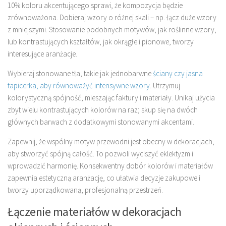
10% koloru akcentującego sprawi, że kompozycja będzie
zrównoważona. Dobieraj wzory o różnej skali – np. łącz duże wzory
z mniejszymi. Stosowanie podobnych motywów, jak roślinne wzory,
lub kontrastujących kształtów, jak okrągłe i pionowe, tworzy
interesujące aranżacje.
Wybieraj stonowane tła, takie jak jednobarwne
ściany czy jasna
tapicerka, aby równoważyć intensywne wzory
. Utrzymuj
kolorystyczną spójność, mieszając faktury i materiały. Unikaj użycia
zbyt wielu kontrastujących kolorów na raz; skup się na dwóch
głównych barwach z dodatkowymi stonowanymi akcentami.
Zapewnij, że wspólny motyw przewodni jest obecny w dekoracjach,
aby stworzyć spójną całość. To pozwoli wyciszyć eklektyzm i
wprowadzić harmonię. Konsekwentny dobór kolorów i materiałów
zapewnia estetyczną aranżację, co ułatwia decyzje zakupowe i
tworzy uporządkowaną, profesjonalną przestrzeń.
Łączenie materiałów w dekoracjach