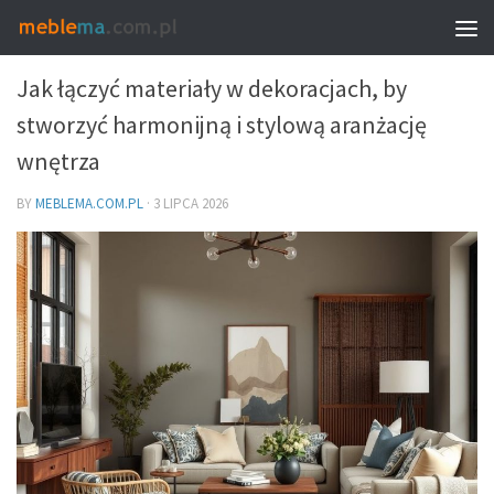
DEKORACJE I DODATKI – DOBÓR DO WNĘTRZA
Jak łączyć materiały w dekoracjach, by
stworzyć harmonijną i stylową aranżację
wnętrza
BY
MEBLEMA.COM.PL
·
3 LIPCA 2026