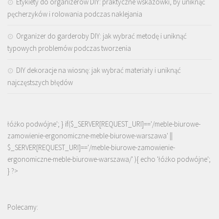
Etykiety do organizerów DIY: praktyczne wskazówki, by uniknąć
pęcherzyków i rolowania podczas naklejania
Organizer do garderoby DIY: jak wybrać metodę i uniknąć
typowych problemów podczas tworzenia
DIY dekoracje na wiosnę: jak wybrać materiały i uniknąć
najczęstszych błędów
łóżko podwójne'; } if($_SERVER[REQUEST_URI]=='/meble-biurowe-
zamowienie-ergonomiczne-meble-biurowe-warszawa' ||
$_SERVER[REQUEST_URI]=='/meble-biurowe-zamowienie-
ergonomiczne-meble-biurowe-warszawa/' ){ echo '
łóżko podwójne
';
} ?>
Polecamy: