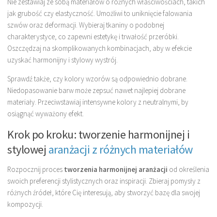
Nie zestawiaj ze sobą materiałów o różnych właściwościach, takich
jak grubość czy elastyczność. Umożliwi to uniknięcie falowania
szwów oraz deformacji. Wybieraj tkaniny o podobnej
charakterystyce, co zapewni estetykę i trwałość przeróbki.
Oszczędzaj na skomplikowanych kombinacjach, aby w efekcie
uzyskać harmonijny i stylowy wystrój.
Sprawdź także, czy kolory wzorów są odpowiednio dobrane.
Niedopasowanie barw może zepsuć nawet najlepiej dobrane
materiały. Przeciwstawiaj intensywne kolory z neutralnymi, by
osiągnąć wyważony efekt.
Krok po kroku: tworzenie harmonijnej i
stylowej
aranżacji z różnych materiałów
Rozpocznij proces
tworzenia harmonijnej aranżacji
od określenia
swoich preferencji stylistycznych oraz inspiracji. Zbieraj pomysły z
różnych źródeł, które Cię interesują, aby stworzyć bazę dla swojej
kompozycji.