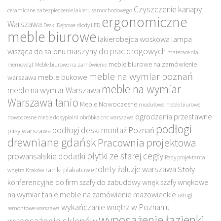
Czyszczenie kanapy
ceramiczne zabezpieczenie lakieru samochodowego
ergonomiczne
Warszawa
Deski Dębowe
diody LED
meble biurowe
lakierobejca woskowa
lampa
maszyny do prac drogowych
wisząca do salonu
materace dla
meble biurowe na zamówienie
niemowląt
Meble biurowe na zamówienie
meble na wymiar poznań
meble bukowe
warszawa
meble na wymiar
meble na wymiar Warszawa
Warszawa tanio
Meble Nowoczesne
modułowe meble biurowe
ogrodzenia przestawne
nowoczesne meble do sypialni
obróbka cnc warszawa
podłogi
podłogi deski montaż Poznań
plisy warszawa
drewniane gdańsk
Pracownia projektowa
płytki ze starej cegły
prowansalskie dodatki
Rady projektanta
rolety żaluzje warszawa
Stoły
ramki plakatowe
wnętrz Kraków
konferencyjne do firm
szafy do zabudowy wnęk
szafy wnękowe
na wymiar
tanie meble na zamówienie mazowieckie
usługi
wykańczanie wnętrz w Poznaniu
remontowe warszawa
wyposażenie łazienki
wyposażenie sklepów