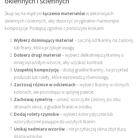
okiennych i ściennych
Skup się na mądrym
łączeniu materiałów
w dekoracjach
okiennych i ściennych, aby stworzyć oryginalne i harmonijne
kompozycje. Postępuj zgodnie z poniższymi krokami:
Wybierz dominujący materiał
– zacznij od tkaniny na zasłony
lub firany, która przykuje uwagę.
Dobierz drugi materiał
– wybierz delikatniejszą tkaninę o
mniej wyrazistym wzorze, aby uzyskać kontrast.
Uzupełnij kompozycję
– dodaj gładkie tkaniny, na przykład
poduszki lub rolety, które wprowadzą równowagę.
Zastosuj różnice w odcieniach
– wybierz tkaniny w różnych
kolorach, ale pozostając w spójnej palecie.
Zachowaj symetrię
– umieść wzorzyste zasłony po obu
stronach okna, a gładkie firanki w środku.
Dodaj rolety rzymskie
– wybierz kolorystycznie lub
wzorystycznie pasujące do uszytych tkanin.
Unikaj nadmiaru wzorów
– nie przytłaczaj okna zbyt dużą
ilością wzorów.