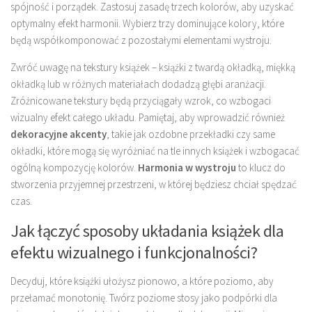
spójność i porządek. Zastosuj zasadę trzech kolorów, aby uzyskać
optymalny efekt harmonii. Wybierz trzy dominujące kolory, które
będą współkomponować z pozostałymi elementami wystroju.
Zwróć uwagę na tekstury książek – książki z twardą okładką, miękką
okładką lub w różnych materiałach dodadzą głębi aranżacji.
Zróżnicowane tekstury będą przyciągały wzrok, co wzbogaci
wizualny efekt całego układu. Pamiętaj, aby wprowadzić również
dekoracyjne akcenty
, takie jak ozdobne przekładki czy same
okładki, które mogą się wyróżniać na tle innych książek i wzbogacać
ogólną kompozycję kolorów.
Harmonia w wystroju
to klucz do
stworzenia przyjemnej przestrzeni, w której będziesz chciał spędzać
czas.
Jak łączyć sposoby układania książek dla
efektu wizualnego i funkcjonalności?
Decyduj, które książki ułożysz pionowo, a które poziomo, aby
przełamać monotonię. Twórz poziome stosy jako podpórki dla