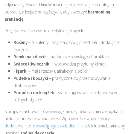
zdjęcia czy świece. Umieść mocniejsze dekoracje na dolnych
półkach, a lżejsze na wyższych, aby stworzyć
harmonijną
aranżację
.
Przykładowe akcesoria do stylizacji książek:
Rośliny
– sukulenty i pnącza ożywią przestrzeń, dodając jej
świeżości.
Ramki na zdjęcia
– nadadzą osobistego charakteru.
Świece i świeczniki
– wprowadzą przytulny klimat.
Figurki
– małe rzeźby uatrakcyjnią półki.
Pudełka i koszyki
– praktyczne do przechowywania
drobiazgów.
Podpórki do książek
– stabilizują książki i dostępne są w
różnych stylach.
Staraj się zachować równowagę między dekoracjami a książkami,
unikając przeładowania półek. Wprowadź również kolory
dodatków, które współgrają z okładkami książek
lub meblami, aby
uzyskać
spójną dekorację
.