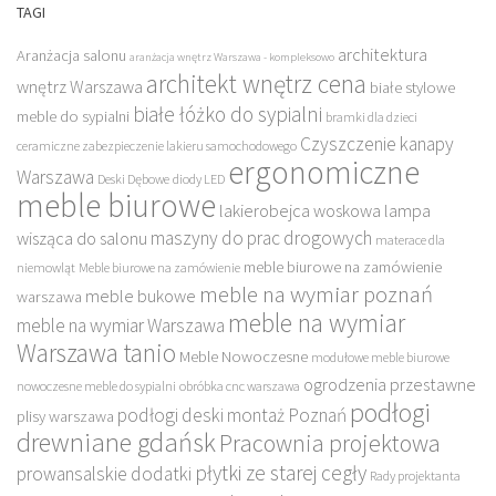
TAGI
architektura
Aranżacja salonu
aranżacja wnętrz Warszawa - kompleksowo
architekt wnętrz cena
wnętrz Warszawa
białe stylowe
białe łóżko do sypialni
meble do sypialni
bramki dla dzieci
Czyszczenie kanapy
ceramiczne zabezpieczenie lakieru samochodowego
ergonomiczne
Warszawa
Deski Dębowe
diody LED
meble biurowe
lakierobejca woskowa
lampa
maszyny do prac drogowych
wisząca do salonu
materace dla
meble biurowe na zamówienie
niemowląt
Meble biurowe na zamówienie
meble na wymiar poznań
meble bukowe
warszawa
meble na wymiar
meble na wymiar Warszawa
Warszawa tanio
Meble Nowoczesne
modułowe meble biurowe
ogrodzenia przestawne
nowoczesne meble do sypialni
obróbka cnc warszawa
podłogi
podłogi deski montaż Poznań
plisy warszawa
drewniane gdańsk
Pracownia projektowa
płytki ze starej cegły
prowansalskie dodatki
Rady projektanta