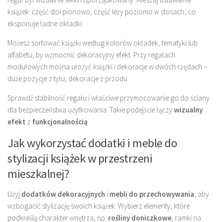
książek: część stoi pionowo, część leży poziomo w stosach, co
eksponuje ładne okładki.
Możesz sortować książki według kolorów okładek, tematyki lub
alfabetu, by wzmocnić dekoracyjny efekt. Przy regałach
modułowych można ułożyć książki i dekoracje w dwóch rzędach –
duże pozycje z tyłu, dekoracje z przodu.
Sprawdź stabilność regału i właściwe przymocowanie go do ściany
dla bezpieczeństwa użytkowania. Takie podejście łączy
wizualny
efekt
z
funkcjonalnością
.
Jak wykorzystać dodatki i meble do
stylizacji książek w przestrzeni
mieszkalnej?
Użyj
dodatków dekoracyjnych
i
mebli do przechowywania
, aby
wzbogacić stylizację swoich książek. Wybierz elementy, które
podkreślą charakter wnętrza, np.
rośliny doniczkowe
, ramki na