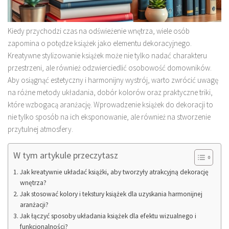
Kiedy przychodzi czas na odświeżenie wnętrza, wiele osób
zapomina o potędze książek jako elementu dekoracyjnego.
Kreatywne stylizowanie książek może nie tylko nadać charakteru
przestrzeni, ale również odzwierciedlić osobowość domowników.
Aby osiągnąć estetyczny i harmonijny wystrój, warto zwrócić uwagę
na różne metody układania, dobór kolorów oraz praktyczne triki,
które wzbogacą aranżację. Wprowadzenie książek do dekoracji to
nie tylko sposób na ich eksponowanie, ale również na stworzenie
przytulnej atmosfery.
W tym artykule przeczytasz
Jak kreatywnie układać książki, aby tworzyły atrakcyjną dekorację
wnętrza?
Jak stosować kolory i tekstury książek dla uzyskania harmonijnej
aranżacji?
Jak łączyć sposoby układania książek dla efektu wizualnego i
funkcjonalności?