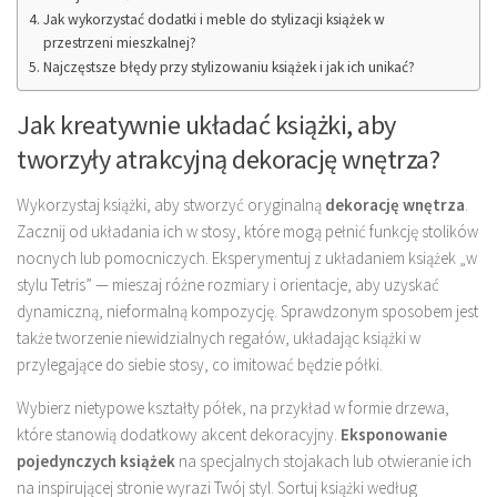
Jak wykorzystać dodatki i meble do stylizacji książek w
przestrzeni mieszkalnej?
Najczęstsze błędy przy stylizowaniu książek i jak ich unikać?
Jak kreatywnie układać książki, aby
tworzyły atrakcyjną dekorację wnętrza?
Wykorzystaj książki, aby stworzyć oryginalną
dekorację wnętrza
.
Zacznij od układania ich w stosy, które mogą pełnić funkcję stolików
nocnych lub pomocniczych. Eksperymentuj z układaniem książek „w
stylu Tetris” — mieszaj różne rozmiary i orientacje, aby uzyskać
dynamiczną, nieformalną kompozycję. Sprawdzonym sposobem jest
także tworzenie niewidzialnych regałów, układając książki w
przylegające do siebie stosy, co imitować będzie półki.
Wybierz nietypowe kształty półek, na przykład w formie drzewa,
które stanowią dodatkowy akcent dekoracyjny.
Eksponowanie
pojedynczych książek
na specjalnych stojakach lub otwieranie ich
na inspirującej stronie wyrazi Twój styl. Sortuj książki według