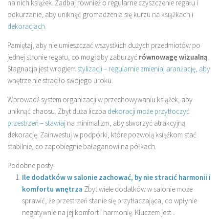
na nich książek. Zadbaj również o regularne czyszczenie regału i
odkurzanie, aby uniknąć gromadzenia się kurzu na książkach i
dekoracjach
.
Pamiętaj, aby nie umieszczać wszystkich dużych przedmiotów po
jednej stronie regału, co mogłoby zaburzyć
równowagę wizualną
.
Stagnacja jest wrogiem
stylizacji – regularnie zmieniaj aranżację, aby
wnętrze nie straciło swojego uroku.
Wprowadź system organizacji w przechowywaniu książek, aby
uniknąć chaosu. Zbyt duża liczba
dekoracji może przytłoczyć
przestrzeń – stawiaj
na minimalizm, aby stworzyć atrakcyjną
dekorację. Zainwestuj w podpórki, które pozwolą książkom stać
stabilnie, co zapobiegnie bałaganowi na półkach.
Podobne posty:
Ile dodatków w salonie zachować, by nie stracić harmonii i
komfortu wnętrza
Zbyt wiele dodatków w salonie może
sprawić, że przestrzeń stanie się przytłaczająca, co wpłynie
negatywnie na jej komfort i harmonię. Kluczem jest...