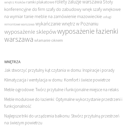
rolety żaluzje warszawa
Stoły
ramki plakatowe
wnętrz Kraków
konferencyjne do firm
szafy do zabudowy wnęk
szafy wnękowe
na wymiar
tanie meble na zamówienie mazowieckie
usługi
wykańczanie wnętrz w Poznaniu
remontowe warszawa
wyposażenie łazienki
wyposażenie sklepów
warszawa
włamanie oknem
WNĘTRZA
Jak stworzyć przytulny kąt czytania w domu: Inspiracje i porady
Klimatyzacja i wentylacja w domu: Komfort i świeże powietrze
Meble ogrodowe: Twórz przytulne i funkcjonalne miejsce na relaks
Meble modułowe do łazienki: Optymalne wykorzystanie przestrzeni i
funkcjonalność
Najlepsze triki do urządzenia balkonu: Stwórz przytulną przestrzeń
na świeżym powietrzu