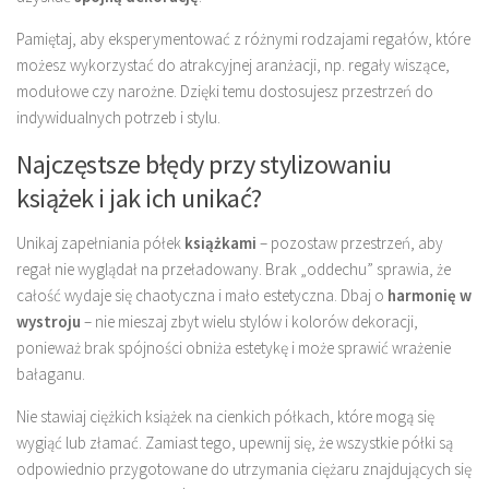
Pamiętaj, aby eksperymentować z różnymi rodzajami regałów, które
możesz wykorzystać do atrakcyjnej aranżacji, np. regały wiszące,
modułowe czy narożne. Dzięki temu dostosujesz przestrzeń do
indywidualnych potrzeb i stylu.
Najczęstsze błędy przy stylizowaniu
książek i jak ich unikać?
Unikaj zapełniania półek
książkami
– pozostaw przestrzeń, aby
regał nie wyglądał na przeładowany. Brak „oddechu” sprawia, że
całość wydaje się chaotyczna i mało estetyczna. Dbaj o
harmonię w
wystroju
– nie mieszaj zbyt wielu stylów i kolorów dekoracji,
ponieważ brak spójności obniża estetykę i może sprawić wrażenie
bałaganu.
Nie stawiaj ciężkich książek na cienkich półkach, które mogą się
wygiąć lub złamać. Zamiast tego, upewnij się, że wszystkie półki są
odpowiednio przygotowane do utrzymania ciężaru znajdujących się