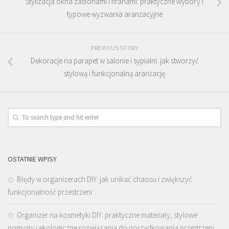
Stylizacja okna zasłonami i firanami: praktyczne wybory i
typowe wyzwania aranżacyjne
PREVIOUS STORY
Dekoracje na parapet w salonie i sypialni: jak stworzyć
stylową i funkcjonalną aranżację
OSTATNIE WPISY
Błędy w organizerach DIY: jak unikać chaosu i zwiększyć
funkcjonalność przestrzeni
Organizer na kosmetyki DIY: praktyczne materiały, stylowe
pomysły i ekologiczne rozwiązania do porządkowania przestrzeni