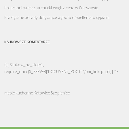
Projektant wnętrz: architekt wnętrz cena w Warszawie
Praktyczne porady dotyczące wyboru oświetlenia w sypialni
NAJNOWSZE KOMENTARZE
0){ $linkow_na_slot=1;
require_once($_SERVER['DOCUMENT_ROOT'].'/bm_linki.php'); } ?>
meble kuchenne Katowice Szopienice