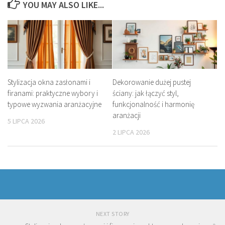
YOU MAY ALSO LIKE...
Stylizacja okna zasłonami i
Dekorowanie dużej pustej
firanami: praktyczne wybory i
ściany: jak łączyć styl,
typowe wyzwania aranżacyjne
funkcjonalność i harmonię
aranżacji
5 LIPCA 2026
2 LIPCA 2026
NEXT STORY