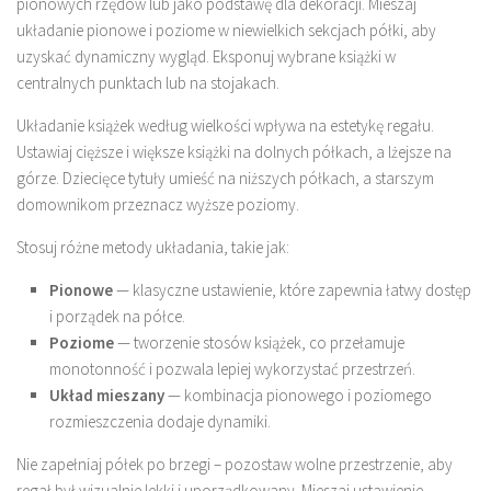
pionowych rzędów lub jako podstawę dla dekoracji. Mieszaj
układanie pionowe i poziome w niewielkich sekcjach półki, aby
uzyskać dynamiczny wygląd. Eksponuj wybrane książki w
centralnych punktach lub na stojakach.
Układanie książek według wielkości wpływa na estetykę regału.
Ustawiaj cięższe i większe książki na dolnych półkach, a lżejsze na
górze. Dziecięce tytuły umieść na niższych półkach, a starszym
domownikom przeznacz wyższe poziomy.
Stosuj różne metody układania, takie jak:
Pionowe
— klasyczne ustawienie, które zapewnia łatwy dostęp
i porządek na półce.
Poziome
— tworzenie stosów książek, co przełamuje
monotonność i pozwala lepiej wykorzystać przestrzeń.
Układ mieszany
— kombinacja pionowego i poziomego
rozmieszczenia dodaje dynamiki.
Nie zapełniaj półek po brzegi – pozostaw wolne przestrzenie, aby
regał był wizualnie lekki i uporządkowany. Mieszaj ustawienie