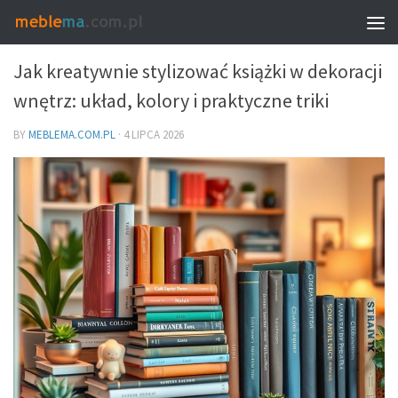
DEKORACJE I DODATKI – DOBÓR DO WNĘTRZA
Jak kreatywnie stylizować książki w dekoracji
wnętrz: układ, kolory i praktyczne triki
BY
MEBLEMA.COM.PL
·
4 LIPCA 2026