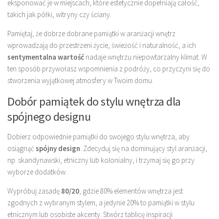
eksponować je w miejscach, które estetycznie dopełniają całość,
takich jak półki, witryny czy ściany.
Pamiętaj, że dobrze dobrane pamiątki w aranżacji wnętrz
wprowadzają do przestrzeni życie, świeżość i naturalność, a ich
sentymentalna wartość
nadaje wnętrzu niepowtarzalny klimat. W
ten sposób przywołasz wspomnienia z podróży, co przyczyni się do
stworzenia wyjątkowej atmosfery w Twoim domu.
Dobór pamiątek do stylu wnętrza dla
spójnego designu
Dobierz odpowiednie pamiątki do swojego stylu wnętrza, aby
osiągnąć
spójny design
. Zdecyduj się na dominujący styl aranżacji,
np. skandynawski, etniczny lub kolonialny, i trzymaj się go przy
wyborze dodatków.
Wypróbuj zasadę
80/20
, gdzie 80% elementów wnętrza jest
zgodnych z wybranym stylem, a jedynie 20% to pamiątki w stylu
etnicznym lub osobiste akcenty. Stwórz tablicę inspiracji