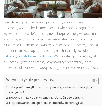
Pamiątki mają moc ożywiania przestrzeni, wprowadzając do niej
fragmenty wspomnień i emocji. Jednak wiele osób zmaga się z
wyzwaniem, jak wpleść te sentymentalne przedmioty w codzienną
aranżację wnętrz, nie tracąc przy tym estetyki i funkcjonalności.
Kluczem jest znalezienie równowagi między osobistym wyrazem a
harmonijnym wystrojem, aby pamiątki pełniły nie tylko rolę
dekoracyjną, ale także praktyczną
. Warto zatem przyjrzeć się, jak
skutecznie łączyć te elementy, aby stworzyć przestrzeń, która
odzwierciedla zarówno naszą historię, jak i nowoczesny styl życia.
W tym artykule przeczytasz
Jak łączyć pamiątki z aranżacją wnętrz, zachowując estetykę i
sentyment?
Dobór pamiątek do stylu wnętrza dla spójnego designu
Eksponowanie pamiątek jako elementów dekoracyjnych i