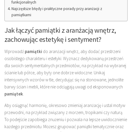
funkcjonalnych
Najczęstsze błędy i praktyczne porady przy aranżacji z
pamiątkami
Jak łączyć pamiątki z aranżacją wnętrz,
zachowując estetykę i sentyment?
Wprowadź
pamiątki
do aranżacji wnętrz, aby dodać przestrzeni
osobistego charakteru i estetyki. Wyznacz dedykowaną przestrzeń
dla swoich sentymentalnych przedmiotów, na przykład na wybranej
ścianie lub półce, aby były one dobrze widoczne. Unikaj
intensywnych wzorów w tle, decydując się na stonowane, jednolite
barwy ścian i mebli, które nie odciągają uwagi od eksponowanych
pamiątek
.
Aby osiągnąć harmonię, okresowo zmieniaj aranżację i ustal motyw
przewodni, na przykład związany z morzem, tropikami czy naturą.
To podejście zapobiega znużeniu i pozwala na lepsze uwidocznienie
każdego przedmiotu. Możesz grupować pamiątki tematycznie oraz