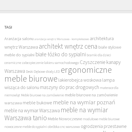
TAGI
architektura
Aranżacja salonu
aranżacja wnętrz Warszawa - kompleksowo
architekt wnętrz cena
wnętrz Warszawa
białe stylowe
białe łóżko do sypialni
meble do sypialni
bramki dla dzieci
Czyszczenie kanapy
ceramiczne zabezpieczenie lakieru samochodowego
ergonomiczne
Warszawa
Deski Dębowe
diody LED
meble biurowe
lakierobejca woskowa
lampa
maszyny do prac drogowych
wisząca do salonu
materace dla
meble biurowe na zamówienie
niemowląt
Meble biurowe na zamówienie
meble na wymiar poznań
meble bukowe
warszawa
meble na wymiar
meble na wymiar Warszawa
Warszawa tanio
Meble Nowoczesne
modułowe meble biurowe
ogrodzenia przestawne
nowoczesne meble do sypialni
obróbka cnc warszawa