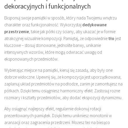
dekoracyjnych i funkcjonalnych
Eksponuj swoje pamiątki w sposób, który nada Twojemu wnętrzu
charakter oraz funkcjonalność. Wykorzystaj
dedykowane
przestrzenie
, takie jak półki czy ściany, aby ukazać je w formie
atrakcyjnej wizualnie kompozycji. Pamiętaj, że odpowiednie
tło
jest
kluczowe – stosuj stonowane, jednolite barwy, unikanie
intensywnych wzorów, które mogą odwracać uwagę od
eksponowanych przedmiotów.
Wybierając miejsce na pamiątki, kieruj się zasadą, aby były one
dobrze widoczne. Upewnij się, że kompozycja jest uporządkowana;
zaplanuj układ przedmiotów na podłodze, zanim je zamontujesz na
półkach. Dzięki temu osiągniesz harmoniczny efekt. Zastosuj rożne
rozmiary i kształty przedmiotów, aby dodać ekspozycji dynamizmu.
Aby osiągnąć najlepszy efekt, regularnie dokonuj rotacji
prezentowanych pamiątek. Dzięki temu unikniesz monotonii w
aranżacji oraz zagracenia przestrzeni. Możesz też na bieżąco