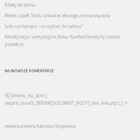
Rolety do domu.
Meble z palet: Twórz unikalne i ekologiczne rozwiązania
Sofa czy kanapa – co wybrać do salonu?
Klimatyzacja i wentylacja w domu: Komfort termiczny i świeże
powietrze
NAJNOWSZE KOMENTARZE
0){ $linkow_na_slot=1;
require_once($_SERVER['DOCUMENT_ROOT'].'/bm_linki.php'); } ?>
meble kuchenne Katowice Szopienice