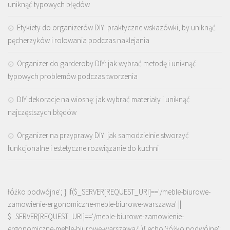
uniknąć typowych błędów
Etykiety do organizerów DIY: praktyczne wskazówki, by uniknąć
pęcherzyków i rolowania podczas naklejania
Organizer do garderoby DIY: jak wybrać metodę i uniknąć
typowych problemów podczas tworzenia
DIY dekoracje na wiosnę: jak wybrać materiały i uniknąć
najczęstszych błędów
Organizer na przyprawy DIY: jak samodzielnie stworzyć
funkcjonalne i estetyczne rozwiązanie do kuchni
łóżko podwójne'; } if($_SERVER[REQUEST_URI]=='/meble-biurowe-
zamowienie-ergonomiczne-meble-biurowe-warszawa' ||
$_SERVER[REQUEST_URI]=='/meble-biurowe-zamowienie-
ergonomiczne-meble-biurowe-warszawa/' ){ echo '
łóżko podwójne
';