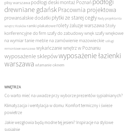
podłogi
podłogi deski montaż Poznań
plisy warszawa
drewniane gdańsk
Pracownia projektowa
płytki ze starej cegły
prowansalskie dodatki
Rady projektanta
rolety żaluzje warszawa
Stoły
ramki plakatowe
wnętrz Kraków
konferencyjne do firm
szafy do zabudowy wnęk
szafy wnękowe
na wymiar
tanie meble na zamówienie mazowieckie
usługi
wykańczanie wnętrz w Poznaniu
remontowe warszawa
wyposażenie łazienki
wyposażenie sklepów
warszawa
włamanie oknem
WNĘTRZA
Co warto mieć na uwadze przy wyborze prezentów sypialnianych?
Klimatyzacja i wentylacja w domu: Komfort termiczny i świeże
powietrze
Jakie wezgłowia będą modne tej jesieni? Inspiracje na stylowe
sypialnie