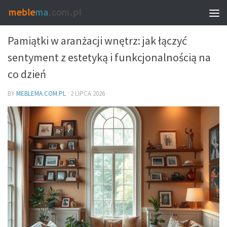
DEKORACJE I DODATKI – DOBÓR DO WNĘTRZA
Pamiątki w aranżacji wnętrz: jak łączyć
sentyment z estetyką i funkcjonalnością na
co dzień
BY
MEBLEMA.COM.PL
·
2 LIPCA 2026