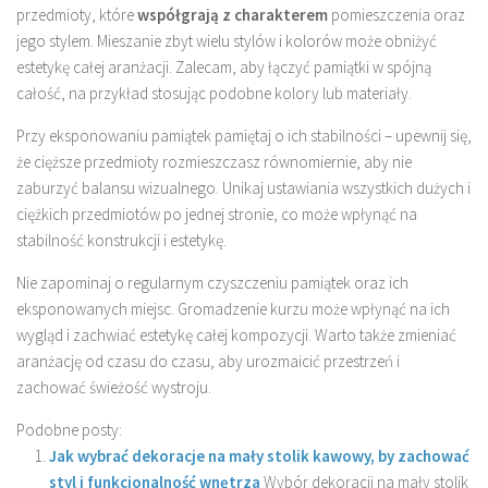
przedmioty, które
współgrają z charakterem
pomieszczenia oraz
jego stylem. Mieszanie zbyt wielu stylów i kolorów może obniżyć
estetykę całej aranżacji. Zalecam, aby łączyć pamiątki w spójną
całość, na przykład stosując podobne kolory lub materiały.
Przy eksponowaniu pamiątek pamiętaj o ich stabilności – upewnij się,
że cięższe przedmioty rozmieszczasz równomiernie, aby nie
zaburzyć balansu wizualnego. Unikaj ustawiania wszystkich dużych i
ciężkich przedmiotów po jednej stronie, co może wpłynąć na
stabilność konstrukcji i estetykę.
Nie zapominaj o regularnym czyszczeniu pamiątek oraz ich
eksponowanych miejsc. Gromadzenie kurzu może wpłynąć na ich
wygląd i zachwiać estetykę całej kompozycji. Warto także zmieniać
aranżację od czasu do czasu, aby urozmaicić przestrzeń i
zachować świeżość wystroju.
Podobne posty:
Jak wybrać dekoracje na mały stolik kawowy, by zachować
styl i funkcjonalność wnętrza
Wybór dekoracji na mały stolik