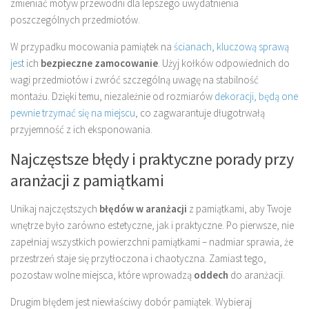
zmieniać motyw przewodni dla lepszego uwydatnienia
poszczególnych przedmiotów.
W przypadku mocowania pamiątek na
ścianach, kluczową sprawą
jest
ich
bezpieczne zamocowanie
. Użyj kołków odpowiednich do
wagi przedmiotów i zwróć szczególną uwagę na stabilność
montażu. Dzięki temu, niezależnie od rozmiarów
dekoracji, będą one
pewnie trzymać się na miejscu
, co zagwarantuje długotrwałą
przyjemność z ich eksponowania.
Najczęstsze błędy i praktyczne porady przy
aranżacji z pamiątkami
Unikaj najczęstszych
błędów w aranżacji
z pamiątkami, aby Twoje
wnętrze było zarówno estetyczne, jak i praktyczne. Po pierwsze, nie
zapełniaj wszystkich powierzchni pamiątkami – nadmiar sprawia, że
przestrzeń staje się przytłoczona i chaotyczna. Zamiast tego,
pozostaw wolne miejsca, które wprowadzą
oddech
do aranżacji.
Drugim błędem jest niewłaściwy dobór pamiątek. Wybieraj