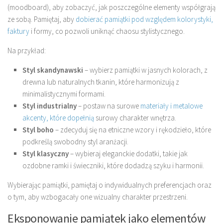
(moodboard), aby zobaczyć, jak poszczególne elementy współgrają
ze sobą. Pamiętaj, aby
dobierać pamiątki pod względem kolorystyki,
faktury
i formy, co pozwoli uniknąć chaosu stylistycznego.
Na przykład:
Styl skandynawski
– wybierz pamiątki w jasnych kolorach, z
drewna lub naturalnych tkanin, które harmonizują z
minimalistycznymi formami.
Styl industrialny
– postaw na surowe
materiały i metalowe
akcenty, które dopełnią
surowy charakter wnętrza.
Styl boho
– zdecyduj się na etniczne wzory i rękodzieło, które
podkreślą swobodny styl aranżacji.
Styl klasyczny
– wybieraj eleganckie dodatki, takie jak
ozdobne ramki i świeczniki, które dodadzą szyku i harmonii.
Wybierając pamiątki, pamiętaj o indywidualnych preferencjach oraz
o tym, aby wzbogacały one wizualny charakter przestrzeni.
Eksponowanie pamiątek jako elementów