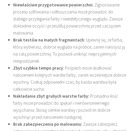
Niewłaściwe przygotowanie powierzchni:
Zignorowanie
procesu szlifowania i odtłuszczania może prowadzić do
słabego przylegania farby i nieestetycznego wyglądu. Zawsze
dokładnie oczyść i przeszlifuj powierzchnię przed zaczęciem
malowania.
Brak testów na małych fragmentach:
Upewnij się, że farba,
którą wybierasz, dobrze wygląda na próbce, zanim nałożysz ją
na całą powierzchnię. To pozwoli uniknąć nieprzyjemnych
niespodzianek.
Zbyt szybkie tempo pracy:
Pośpiech może skutkować
nałożeniem kolejnych warstw farby, zanim wcześniejsze dobrze
wyschną. Czekaj odpowiedni czas, by każda warstwa była
całkowicie sucha.
Nakładanie zbyt grubych warstw farby:
Przesadna ilość
farby może prowadzić do spękań i nierównomiernego
wysychania. Stosuj cienkie warstwy i pozwól im dobrze
wyschnąć przed nałożeniem następnej.
Brak zabezpieczenia po malowaniu:
Zawsze zabezpiecz