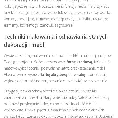
kolorystycznej i stylu. Możesz zmienić funkcję mebla, na przykład,
przekształcając stare drzwi w stół lub skrzynie w stolik kawowy. Na
koniec, upewnij się, że mebel jest bezpieczny do użytku, usuwając
elementy, które mogą stanowić zagrożenie.
Techniki malowania i odnawiania starych
dekoracji i mebli
Wybierz technikę malowania i odnawiania, która najlepiej pasuje do
Twojego projektu. Możesz zastosować
farbę kredową
, która daje
matowe wykończenie i pozwala na łatwe przekształcanie mebli.
Alternatywnie, wybierz
farbę akrylową
lub
emalię
, które oferują
większą odporność na zarysowania oraz łatwiejsze czyszczenie.
Przygotuj powierzchnię przed malowaniem: usuń wszelkie
zabrudzenia i przeszlifuj stary lakier lub farbę. Nałóż podkład, aby
poprawić przyleganie farby, co podniesie trwałość efektu
końcowego. Używaj pędzli lub wałków do nakładania cienkich
warstw farby, czekając około 4 godzin między aplikacjami. Uzupełnij