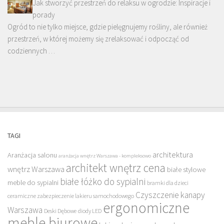
Jak stworzyć przestrzeń do relaksu w ogrodzie: Inspiracje i
porady
Ogród to nie tylko miejsce, gdzie pielęgnujemy rośliny, ale również
przestrzeń, w której możemy się zrelaksować i odpocząć od
codziennych …
TAGI
architektura
Aranżacja salonu
aranżacja wnętrz Warszawa - kompleksowo
architekt wnętrz cena
wnętrz Warszawa
białe stylowe
białe łóżko do sypialni
meble do sypialni
bramki dla dzieci
Czyszczenie kanapy
ceramiczne zabezpieczenie lakieru samochodowego
ergonomiczne
Warszawa
Deski Dębowe
diody LED
meble biurowe