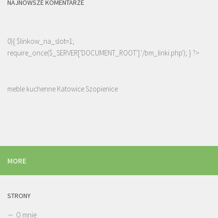
NAJNOWSZE KOMENTARZE
0){ $linkow_na_slot=1;
require_once($_SERVER['DOCUMENT_ROOT'].'/bm_linki.php'); } ?>
meble kuchenne Katowice Szopienice
MORE
STRONY
O mnie