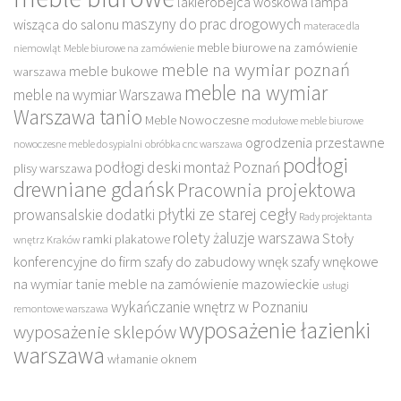
lakierobejca woskowa
lampa
maszyny do prac drogowych
wisząca do salonu
materace dla
meble biurowe na zamówienie
niemowląt
Meble biurowe na zamówienie
meble na wymiar poznań
meble bukowe
warszawa
meble na wymiar
meble na wymiar Warszawa
Warszawa tanio
Meble Nowoczesne
modułowe meble biurowe
ogrodzenia przestawne
nowoczesne meble do sypialni
obróbka cnc warszawa
podłogi
podłogi deski montaż Poznań
plisy warszawa
drewniane gdańsk
Pracownia projektowa
płytki ze starej cegły
prowansalskie dodatki
Rady projektanta
rolety żaluzje warszawa
Stoły
ramki plakatowe
wnętrz Kraków
konferencyjne do firm
szafy do zabudowy wnęk
szafy wnękowe
na wymiar
tanie meble na zamówienie mazowieckie
usługi
wykańczanie wnętrz w Poznaniu
remontowe warszawa
wyposażenie łazienki
wyposażenie sklepów
warszawa
włamanie oknem