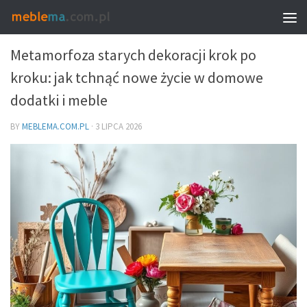
DEKORACJE I DODATKI – DOBÓR DO WNĘTRZA
Metamorfoza starych dekoracji krok po
kroku: jak tchnąć nowe życie w domowe
dodatki i meble
BY
MEBLEMA.COM.PL
·
3 LIPCA 2026