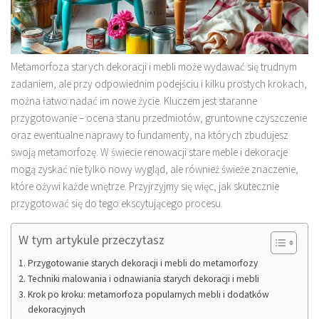
Metamorfoza starych dekoracji i mebli może wydawać się trudnym
zadaniem, ale przy odpowiednim podejściu i kilku prostych krokach,
można łatwo nadać im nowe życie. Kluczem jest staranne
przygotowanie – ocena stanu przedmiotów, gruntowne czyszczenie
oraz ewentualne naprawy to fundamenty, na których zbudujesz
swoją metamorfozę. W świecie renowacji stare meble i dekoracje
mogą zyskać nie tylko nowy wygląd, ale również świeże znaczenie,
które ożywi każde wnętrze. Przyjrzyjmy się więc, jak skutecznie
przygotować się do tego ekscytującego procesu.
W tym artykule przeczytasz
Przygotowanie starych dekoracji i mebli do metamorfozy
Techniki malowania i odnawiania starych dekoracji i mebli
Krok po kroku: metamorfoza popularnych mebli i dodatków
dekoracyjnych