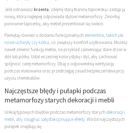
Jeśli odnawiasz
krzesła
, zdejmij starą tkaninę tapicerską i zastąp ją
nową, która najlepiej odpowiada stylowi metamorfozy. Zmontuj
ponownie tapicerkę, aby mebel prezentował się świeżo.
Pamiętaj również o dodaniu funkcjonalnych
elementów, takich jak
nowe uchwyty czy kółka
, co zwiększy komfort użytkowania. Możesz
nawet zmienić funkcję mebla, na przykład zamieniając stare drzwi w
stół lub półkę. Ustal wcześniej kolorystykę i styl, aby zachować
spójność całej metamorfozy. Dbaj o odpowiednią wentylację
podczas malowania oraz przestrzegaj zasad bezpieczeństwa przy
użyciu chemikaliów.
Najczęstsze błędy i pułapki podczas
metamorfozy starych dekoracji i mebli
Unikaj typowych błędów podczas metamorfozy starych
dekoracji i
mebli, aby osiągnąć satysfakcjonujące efekty
. Wśród najczęstszych
pułapek znajdują się: