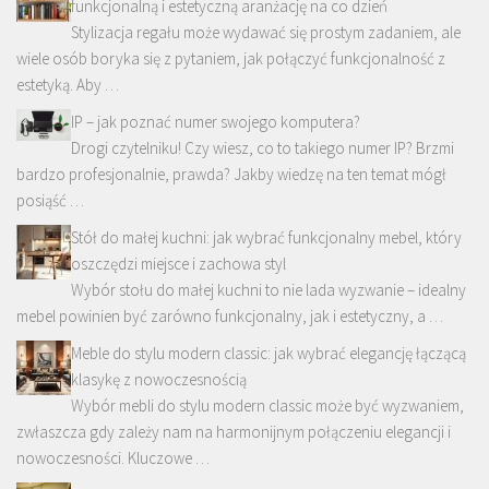
funkcjonalną i estetyczną aranżację na co dzień
Stylizacja regału może wydawać się prostym zadaniem, ale
wiele osób boryka się z pytaniem, jak połączyć funkcjonalność z
estetyką. Aby …
IP – jak poznać numer swojego komputera?
Drogi czytelniku! Czy wiesz, co to takiego numer IP? Brzmi
bardzo profesjonalnie, prawda? Jakby wiedzę na ten temat mógł
posiąść …
Stół do małej kuchni: jak wybrać funkcjonalny mebel, który
oszczędzi miejsce i zachowa styl
Wybór stołu do małej kuchni to nie lada wyzwanie – idealny
mebel powinien być zarówno funkcjonalny, jak i estetyczny, a …
Meble do stylu modern classic: jak wybrać elegancję łączącą
klasykę z nowoczesnością
Wybór mebli do stylu modern classic może być wyzwaniem,
zwłaszcza gdy zależy nam na harmonijnym połączeniu elegancji i
nowoczesności. Kluczowe …