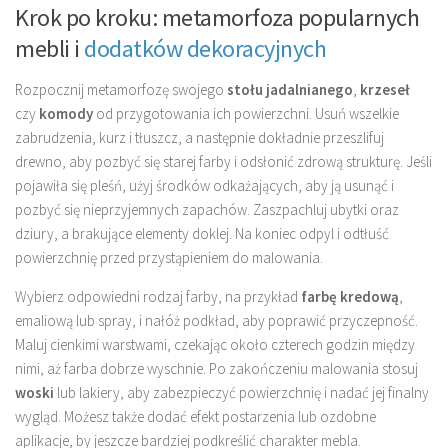
Krok po kroku: metamorfoza popularnych
mebli i
dodatków dekoracyjnych
Rozpocznij metamorfozę swojego
stołu jadalnianego
,
krzeseł
czy
komody
od przygotowania ich powierzchni. Usuń wszelkie
zabrudzenia, kurz i tłuszcz, a następnie dokładnie przeszlifuj
drewno, aby pozbyć się starej farby i odsłonić zdrową strukturę. Jeśli
pojawiła się pleśń, użyj środków odkażających, aby ją usunąć i
pozbyć się nieprzyjemnych zapachów. Zaszpachluj ubytki oraz
dziury, a brakujące elementy doklej. Na koniec odpyl i odtłuść
powierzchnię przed przystąpieniem do malowania.
Wybierz odpowiedni rodzaj farby, na przykład
farbę kredową
,
emaliową lub spray, i nałóż podkład, aby poprawić przyczepność.
Maluj cienkimi warstwami, czekając około czterech godzin między
nimi, aż farba dobrze wyschnie. Po zakończeniu malowania stosuj
woski
lub lakiery, aby zabezpieczyć powierzchnię i nadać jej finalny
wygląd. Możesz także dodać efekt postarzenia lub ozdobne
aplikacje, by jeszcze bardziej podkreślić charakter mebla.