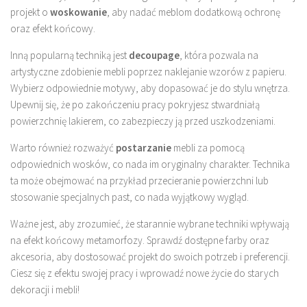
projekt o
woskowanie
, aby nadać meblom dodatkową ochronę
oraz efekt końcowy.
Inną popularną techniką jest
decoupage
, która pozwala na
artystyczne zdobienie mebli poprzez naklejanie wzorów z papieru.
Wybierz odpowiednie motywy, aby dopasować je do stylu wnętrza.
Upewnij się, że po zakończeniu pracy pokryjesz stwardniałą
powierzchnię lakierem, co zabezpieczy ją przed uszkodzeniami.
Warto również rozważyć
postarzanie
mebli za pomocą
odpowiednich wosków, co nada im oryginalny charakter. Technika
ta może obejmować na przykład przecieranie powierzchni lub
stosowanie specjalnych past, co nada wyjątkowy wygląd.
Ważne jest, aby zrozumieć, że starannie wybrane techniki wpływają
na efekt końcowy metamorfozy. Sprawdź dostępne farby oraz
akcesoria, aby dostosować projekt do swoich potrzeb i preferencji.
Ciesz się z efektu swojej pracy i wprowadź nowe życie do starych
dekoracji i mebli!