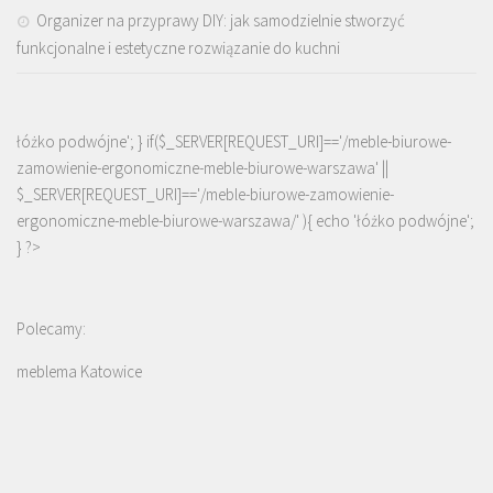
Organizer na przyprawy DIY: jak samodzielnie stworzyć
funkcjonalne i estetyczne rozwiązanie do kuchni
łóżko podwójne'; } if($_SERVER[REQUEST_URI]=='/meble-biurowe-
zamowienie-ergonomiczne-meble-biurowe-warszawa' ||
$_SERVER[REQUEST_URI]=='/meble-biurowe-zamowienie-
ergonomiczne-meble-biurowe-warszawa/' ){ echo '
łóżko podwójne
';
} ?>
Polecamy:
meblema Katowice