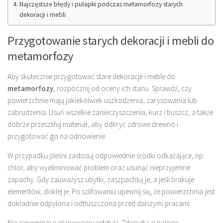
Najczęstsze błędy i pułapki podczas metamorfozy starych
dekoracji i mebli
Przygotowanie starych dekoracji i mebli do
metamorfozy
Aby skutecznie przygotować stare dekoracje i meble do
metamorfozy
, rozpocznij od oceny ich stanu. Sprawdź, czy
powierzchnie mają jakiekolwiek uszkodzenia, zarysowania lub
zabrudzenia. Usuń wszelkie zanieczyszczenia, kurz i tłuszcz, a także
dobrze przeszlifuj materiał, aby odkryć zdrowe drewno i
przygotować go na odnowienie.
W przypadku pleśni zastosuj odpowiednie środki odkażające, np.
chlor, aby wyeliminować problem oraz usunąć nieprzyjemne
zapachy. Gdy zauważysz ubytki, zaszpachluj je, a jeśli brakuje
elementów, doklej je. Po szlifowaniu upewnij się, że powierzchnia jest
dokładnie odpylona i odtłuszczona przed dalszymi pracami.
Nie zapominaj o planowaniu estetyki. Zdecyduj o palecie