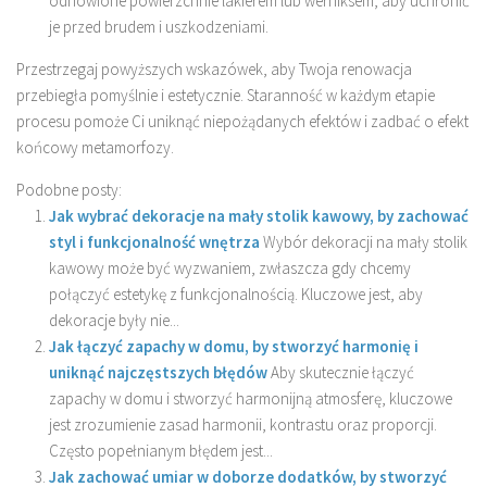
odnowione powierzchnie lakierem lub werniksem, aby uchronić
je przed brudem i uszkodzeniami.
Przestrzegaj powyższych wskazówek, aby Twoja renowacja
przebiegła pomyślnie i estetycznie. Staranność w każdym etapie
procesu pomoże Ci uniknąć niepożądanych efektów i zadbać o efekt
końcowy metamorfozy.
Podobne posty:
Jak wybrać dekoracje na mały stolik kawowy, by zachować
styl i funkcjonalność wnętrza
Wybór dekoracji na mały stolik
kawowy może być wyzwaniem, zwłaszcza gdy chcemy
połączyć estetykę z funkcjonalnością. Kluczowe jest, aby
dekoracje były nie...
Jak łączyć zapachy w domu, by stworzyć harmonię i
uniknąć najczęstszych błędów
Aby skutecznie łączyć
zapachy w domu i stworzyć harmonijną atmosferę, kluczowe
jest zrozumienie zasad harmonii, kontrastu oraz proporcji.
Często popełnianym błędem jest...
Jak zachować umiar w doborze dodatków, by stworzyć