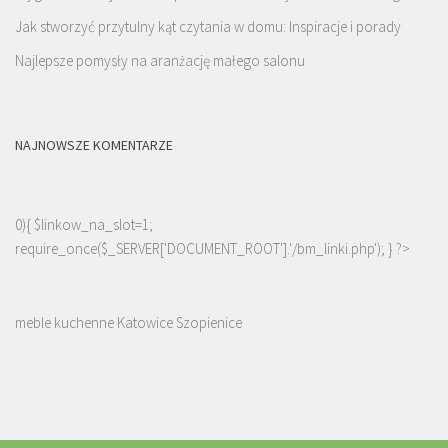
Jak stworzyć przytulny kąt czytania w domu: Inspiracje i porady
Najlepsze pomysły na aranżację małego salonu
NAJNOWSZE KOMENTARZE
0){ $linkow_na_slot=1;
require_once($_SERVER['DOCUMENT_ROOT'].'/bm_linki.php'); } ?>
meble kuchenne Katowice Szopienice