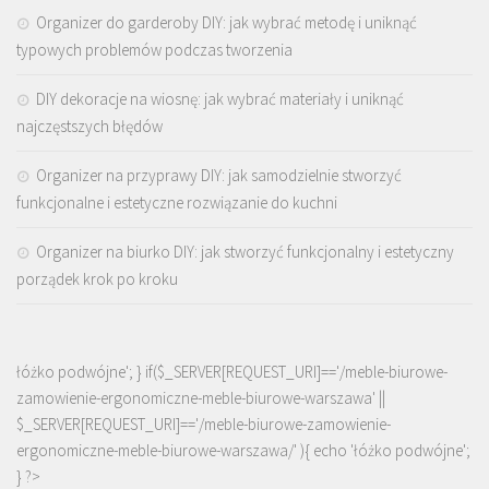
Organizer do garderoby DIY: jak wybrać metodę i uniknąć
typowych problemów podczas tworzenia
DIY dekoracje na wiosnę: jak wybrać materiały i uniknąć
najczęstszych błędów
Organizer na przyprawy DIY: jak samodzielnie stworzyć
funkcjonalne i estetyczne rozwiązanie do kuchni
Organizer na biurko DIY: jak stworzyć funkcjonalny i estetyczny
porządek krok po kroku
łóżko podwójne'; } if($_SERVER[REQUEST_URI]=='/meble-biurowe-
zamowienie-ergonomiczne-meble-biurowe-warszawa' ||
$_SERVER[REQUEST_URI]=='/meble-biurowe-zamowienie-
ergonomiczne-meble-biurowe-warszawa/' ){ echo '
łóżko podwójne
';
} ?>