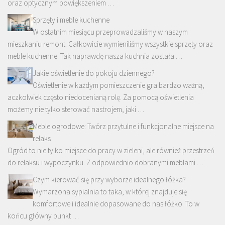
oraz optycznym powiększeniem …
Sprzęty i meble kuchenne
W ostatnim miesiącu przeprowadzaliśmy w naszym
mieszkaniu remont. Całkowicie wymieniliśmy wszystkie sprzęty oraz
meble kuchenne. Tak naprawdę nasza kuchnia została …
Jakie oświetlenie do pokoju dziennego?
Oświetlenie w każdym pomieszczenie gra bardzo ważną,
aczkolwiek często niedocenianą rolę. Za pomocą oświetlenia
możemy nie tylko sterować nastrojem, jaki …
Meble ogrodowe: Twórz przytulne i funkcjonalne miejsce na
relaks
Ogród to nie tylko miejsce do pracy w zieleni, ale również przestrzeń
do relaksu i wypoczynku. Z odpowiednio dobranymi meblami …
Czym kierować się przy wyborze idealnego łóżka?
Wymarzona sypialnia to taka, w której znajduje się
komfortowe i idealnie dopasowane do nas łóżko. To w
końcu główny punkt …