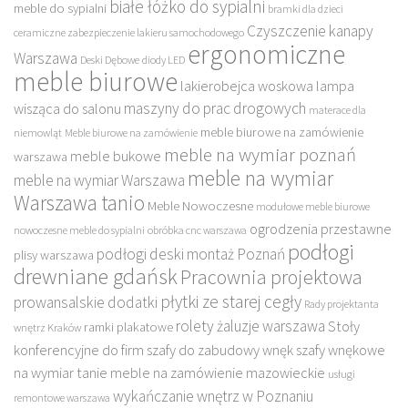
białe łóżko do sypialni
meble do sypialni
bramki dla dzieci
Czyszczenie kanapy
ceramiczne zabezpieczenie lakieru samochodowego
ergonomiczne
Warszawa
Deski Dębowe
diody LED
meble biurowe
lakierobejca woskowa
lampa
maszyny do prac drogowych
wisząca do salonu
materace dla
meble biurowe na zamówienie
niemowląt
Meble biurowe na zamówienie
meble na wymiar poznań
meble bukowe
warszawa
meble na wymiar
meble na wymiar Warszawa
Warszawa tanio
Meble Nowoczesne
modułowe meble biurowe
ogrodzenia przestawne
nowoczesne meble do sypialni
obróbka cnc warszawa
podłogi
podłogi deski montaż Poznań
plisy warszawa
drewniane gdańsk
Pracownia projektowa
płytki ze starej cegły
prowansalskie dodatki
Rady projektanta
rolety żaluzje warszawa
Stoły
ramki plakatowe
wnętrz Kraków
konferencyjne do firm
szafy do zabudowy wnęk
szafy wnękowe
na wymiar
tanie meble na zamówienie mazowieckie
usługi
wykańczanie wnętrz w Poznaniu
remontowe warszawa