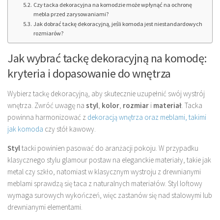
Czy tacka dekoracyjna na komodzie może wpłynąć na ochronę
mebla przed zarysowaniami?
Jak dobrać tackę dekoracyjną, jeśli komoda jest niestandardowych
rozmiarów?
Jak wybrać tackę dekoracyjną na komodę:
kryteria i dopasowanie do wnętrza
Wybierz tackę dekoracyjną, aby skutecznie uzupełnić swój wystrój
wnętrza. Zwróć uwagę na
styl
,
kolor
,
rozmiar
i
materiał
. Tacka
powinna harmonizować z
dekoracją wnętrza oraz meblami, takimi
jak komoda
czy stół kawowy.
Styl
tacki powinien pasować do aranżacji pokoju. W przypadku
klasycznego stylu glamour postaw na eleganckie materiały, takie jak
metal czy szkło, natomiast w klasycznym wystroju z drewnianymi
meblami sprawdzą się taca z naturalnych materiałów. Styl loftowy
wymaga surowych wykończeń, więc zastanów się nad stalowymi lub
drewnianymi elementami.