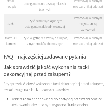
Metal i
Przechowuj w suchym
detergentem, nie używaj mleczek
mosiądz
miejscu, unikaj uderzeń
ściernych
Przechowuj w suchym
Czyść szmatką z łagodnym
Szkło
miejscu, unikaj
detergentem, dokładnie osuszaj
zarysowań
Marmur i
Czyść wilgotną ściereczką, nie używaj
Przechowuj w suchym
kamień
silnych środków chemicznych
miejscu, unikaj uderzeń
FAQ – najczęściej zadawane pytania
Jak sprawdzić jakość wykonania tacki
dekoracyjnej przed zakupem?
Aby sprawdzić jakość wykonania tacki dekoracyjnej przed zakupem,
zwróć uwagę na kilka kluczowych aspektów:
Dobierz rozmiar odpowiedni do dostępnej przestrzeni oraz celu
użytkowania, aby taca była wygodna i funkcjonalna.