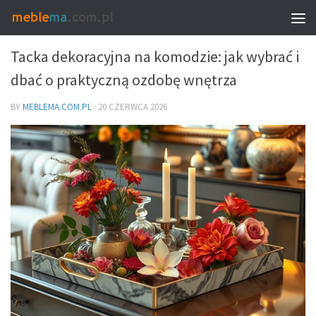
DEKORACJE I DODATKI – DOBÓR DO WNĘTRZA
Tacka dekoracyjna na komodzie: jak wybrać i
dbać o praktyczną ozdobę wnętrza
BY
MEBLEMA.COM.PL
·
20 CZERWCA 2026