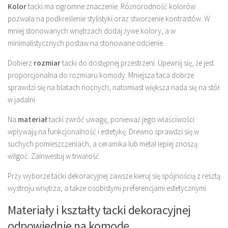
Kolor
tacki ma ogromne znaczenie. Różnorodność kolorów
pozwala na podkreślenie stylistyki oraz stworzenie kontrastów. W
mniej stonowanych wnętrzach dodaj żywe kolory, a w
minimalistycznych postaw na stonowane odcienie.
Dobierz
rozmiar
tacki do dostępnej przestrzeni. Upewnij się, że jest
proporcjonalna do rozmiaru komody. Mniejsza taca dobrze
sprawdzi się na blatach nocnych, natomiast większa nada się na stół
w jadalni.
Na
materiał
tacki zwróć uwagę, ponieważ jego właściwości
wpływają na funkcjonalność i estetykę. Drewno sprawdzi się w
suchych pomieszczeniach, a ceramika lub metal lepiej znoszą
wilgoć. Zainwestuj w trwałość.
Przy wyborze tacki dekoracyjnej zawsze kieruj się spójnością z resztą
wystroju wnętrza, a także osobistymi preferencjami estetycznymi.
Materiały i kształty tacki dekoracyjnej
odpowiednie na komodę