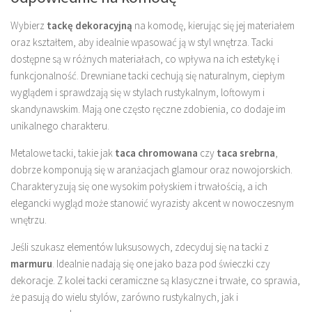
Wybierz
tackę dekoracyjną
na komodę, kierując się jej materiałem
oraz kształtem, aby idealnie wpasować ją w styl wnętrza. Tacki
dostępne są w różnych materiałach, co wpływa na ich estetykę i
funkcjonalność. Drewniane tacki cechują się naturalnym, ciepłym
wyglądem i sprawdzają się w stylach rustykalnym, loftowym i
skandynawskim. Mają one często ręczne zdobienia, co dodaje im
unikalnego charakteru.
Metalowe tacki, takie jak
taca chromowana
czy
taca srebrna
,
dobrze komponują się w aranżacjach glamour oraz nowojorskich.
Charakteryzują się one wysokim połyskiem i trwałością, a ich
elegancki wygląd może stanowić wyrazisty akcent w nowoczesnym
wnętrzu.
Jeśli szukasz elementów luksusowych, zdecyduj się na tacki z
marmuru
. Idealnie nadają się one jako baza pod świeczki czy
dekoracje. Z kolei tacki ceramiczne są klasyczne i trwałe, co sprawia,
że pasują do wielu stylów, zarówno rustykalnych, jak i