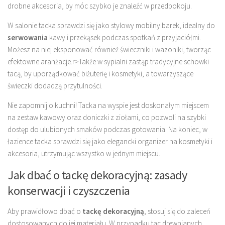
drobne akcesoria, by móc szybko je znaleźć w przedpokoju.
W salonie tacka sprawdzi się jako stylowy mobilny barek, idealny do
serwowania
kawy i przekąsek podczas spotkań z przyjaciółmi.
Możesz na niej eksponować również świeczniki i wazoniki, tworząc
efektowne aranżacje.
r>Także w sypialni zastąp tradycyjne schowki
tacą, by uporządkować biżuterię i kosmetyki, a towarzyszące
świeczki dodadzą przytulności.
Nie zapomnij o kuchni! Tacka na wyspie jest doskonałym miejscem
na zestaw kawowy oraz doniczki z ziołami, co pozwoli na szybki
dostęp do ulubionych smaków podczas gotowania. Na koniec, w
łazience tacka sprawdzi się jako elegancki organizer na kosmetyki i
akcesoria, utrzymując wszystko w jednym miejscu.
Jak dbać o tackę dekoracyjną: zasady
konserwacji i czyszczenia
Aby prawidłowo dbać o
tackę dekoracyjną
, stosuj się do zaleceń
dostosowanych do jej materiału. W przypadku tac drewnianych,