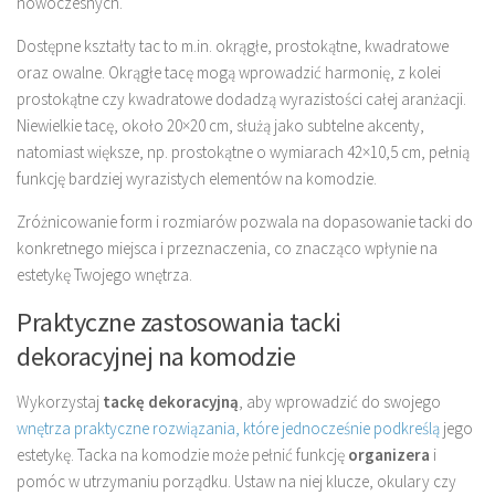
nowoczesnych.
Dostępne kształty tac to m.in. okrągłe, prostokątne, kwadratowe
oraz owalne. Okrągłe tacę mogą wprowadzić harmonię, z kolei
prostokątne czy kwadratowe dodadzą wyrazistości całej aranżacji.
Niewielkie tacę, około 20×20 cm, służą jako subtelne akcenty,
natomiast większe, np. prostokątne o wymiarach 42×10,5 cm, pełnią
funkcję bardziej wyrazistych elementów na komodzie.
Zróżnicowanie form i rozmiarów pozwala na dopasowanie tacki do
konkretnego miejsca i przeznaczenia, co znacząco wpłynie na
estetykę Twojego wnętrza.
Praktyczne zastosowania tacki
dekoracyjnej na komodzie
Wykorzystaj
tackę dekoracyjną
, aby wprowadzić do swojego
wnętrza praktyczne rozwiązania, które jednocześnie podkreślą
jego
estetykę. Tacka na komodzie może pełnić funkcję
organizera
i
pomóc w utrzymaniu porządku. Ustaw na niej klucze, okulary czy