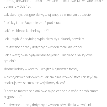
Podłogi drewniane – deski drewniane polimerowe. Drewniane deski z
polimeru – Gdańsk
Jak stworzyć designerski wystrój wnętrza w małym budżecie
Projekty i aranżacje mieszkań pod klucz
Jakie meble do kuchni wybrać?
Jak urządzić przytulną sypialnię w stylu skandynawskim
Praktyczne porady dotyczące wyboru mebli dla dzieci
Jakie wezgłowia będą modne tej jesieni? Inspiracje na stylowe
sypialnie
Modne kolory w wystroju wnętrz: Najnowsze trendy
Walentynkowe odprężenie: Jak zminimalizować stres i cieszyć się
relaksującym snem w ten wyjątkowy dzień?
Dlaczego materace piankowe są polecane dla osób z problemami
kręgosłupa?
Praktyczne porady dotyczące wyboru oświetlenia w sypialni