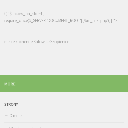
0){ $linkow_na_slot=1;
require_once($_SERVER['DOCUMENT_ROOT'].'/bm_linki.php'); } ?>
meble kuchenne Katowice Szopienice
MORE
STRONY
O mnie