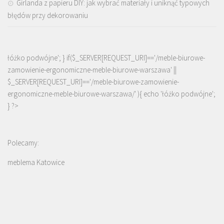
Girlanda z papieru DIY: jak wybrać materiały i uniknąć typowych
błędów przy dekorowaniu
łóżko podwójne'; } if($_SERVER[REQUEST_URI]=='/meble-biurowe-
zamowienie-ergonomiczne-meble-biurowe-warszawa' ||
$_SERVER[REQUEST_URI]=='/meble-biurowe-zamowienie-
ergonomiczne-meble-biurowe-warszawa/' ){ echo '
łóżko podwójne
';
} ?>
Polecamy:
meblema Katowice