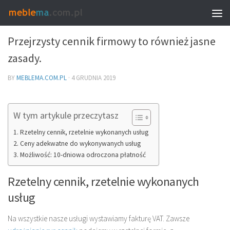
INNE
Przejrzysty cennik firmowy to również jasne
zasady.
BY
MEBLEMA.COM.PL
·
4 GRUDNIA 2019
W tym artykule przeczytasz
Rzetelny cennik, rzetelnie wykonanych usług
Ceny adekwatne do wykonywanych usług
Możliwość: 10-dniowa odroczona płatność
Rzetelny cennik, rzetelnie wykonanych
usług
Na wszystkie nasze usługi wystawiamy fakturę VAT. Zawsze