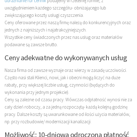
udrażnianie rur cennik
podajemy w rzetelnej formie, z
uwzględnieniem każdego szczegółu- obniżającego lub
zwiększającego koszty usługi czyszczenia.
Ceny oferowane przez naszą firmę należą do konkurencyjnych oraz
jednych z najniższych i najatrakcyjniejszych.
Wszystkie ceny świadczonych przez nas usług oraz materiałów
podawane są zawsze brutto.
Ceny adekwatne do wykonywanych usług
Nasza firma od zawsze wyznaje oraz wierzy w zasadę uczciwości.
Często nasi stali Klienci, nowi, jak i obecni mogą liczyć na duże
rabaty, przy większej liczbie usług, czynności (będących do
wykonania przy jednym projekcie).
Ceny są zależne od czasu pracy. Wówczas odpłatność wynosi nie za
cały dzień roboczy, a za jedną rozpoczętą- każdą kolejną godzinę
pracy. Dalsze koszty są uwarunkowane od ilości użycia materiałów,
np. przy rozbudowie/ modernizacji kanalizacji.
Możliwość: 10-dniowa odroczona płatność