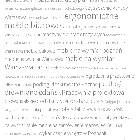
bramki dla dzieci
Czyszczenie kanapy
ceramiczne zabezpieczenie lakieru samochodowego
ergonomiczne
Warszawa
Deski Dębowe
diody LED
meble biurowe
lakierobejca woskowa
lampa
maszyny do prac drogowych
wisząca do salonu
materace dla
meble biurowe na zamówienie
niemowląt
Meble biurowe na zamówienie
meble na wymiar poznań
meble bukowe
warszawa
meble na wymiar
meble na wymiar Warszawa
Warszawa tanio
Meble Nowoczesne
modułowe meble biurowe
ogrodzenia przestawne
nowoczesne meble do sypialni
obróbka cnc warszawa
podłogi
podłogi deski montaż Poznań
plisy warszawa
drewniane gdańsk
Pracownia projektowa
płytki ze starej cegły
prowansalskie dodatki
Rady projektanta
rolety żaluzje warszawa
Stoły
ramki plakatowe
wnętrz Kraków
konferencyjne do firm
szafy do zabudowy wnęk
szafy wnękowe
na wymiar
tanie meble na zamówienie mazowieckie
usługi
wykańczanie wnętrz w Poznaniu
remontowe warszawa