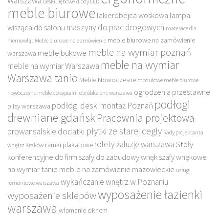
Warszawa
Deski Dębowe
diody LED
meble biurowe
lakierobejca woskowa
lampa
maszyny do prac drogowych
wisząca do salonu
materace dla
meble biurowe na zamówienie
niemowląt
Meble biurowe na zamówienie
meble na wymiar poznań
meble bukowe
warszawa
meble na wymiar
meble na wymiar Warszawa
Warszawa tanio
Meble Nowoczesne
modułowe meble biurowe
ogrodzenia przestawne
nowoczesne meble do sypialni
obróbka cnc warszawa
podłogi
podłogi deski montaż Poznań
plisy warszawa
drewniane gdańsk
Pracownia projektowa
płytki ze starej cegły
prowansalskie dodatki
Rady projektanta
rolety żaluzje warszawa
Stoły
ramki plakatowe
wnętrz Kraków
konferencyjne do firm
szafy do zabudowy wnęk
szafy wnękowe
na wymiar
tanie meble na zamówienie mazowieckie
usługi
wykańczanie wnętrz w Poznaniu
remontowe warszawa
wyposażenie łazienki
wyposażenie sklepów
warszawa
włamanie oknem