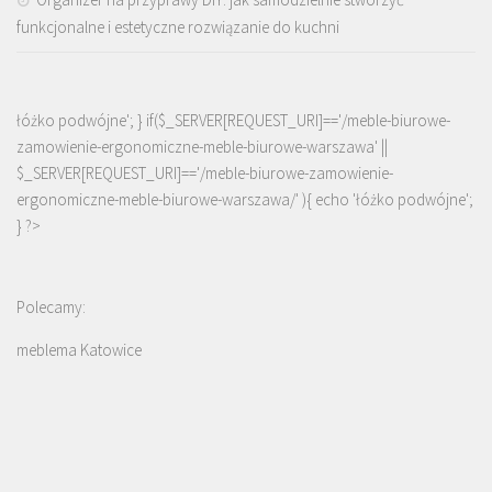
funkcjonalne i estetyczne rozwiązanie do kuchni
łóżko podwójne'; } if($_SERVER[REQUEST_URI]=='/meble-biurowe-
zamowienie-ergonomiczne-meble-biurowe-warszawa' ||
$_SERVER[REQUEST_URI]=='/meble-biurowe-zamowienie-
ergonomiczne-meble-biurowe-warszawa/' ){ echo '
łóżko podwójne
';
} ?>
Polecamy:
meblema Katowice