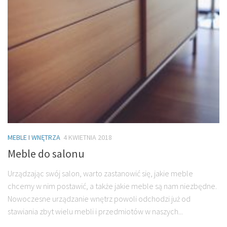
MEBLE I WNĘTRZA
4 KWIETNIA 2018
Meble do salonu
Urządzając swój salon, warto zastanowić się, jakie meble
chcemy w nim postawić, a także jakie meble są nam niezbędne.
Nowoczesne urządzanie wnętrz powoli odchodzi już od
stawiania zbyt wielu mebli i przedmiotów w naszych...