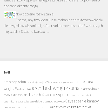
wnętrza, który wpływa na jego estetykę i atmosferę. Odpowiednio
dobrane akcenty mogą …
Nowoczesne rozwiązania.
Chcesz, aby twój dom lub mieszkanie charakteryzowała się
ciekawymi rozwiązaniami, które rzadko można spotkać w starszych
miejscach ? Ostatnio bardzo …
TAGI
architektura
Aranżacja salonu
aranżacja wnętrz Warszawa - kompleksowo
architekt wnętrz cena
wnętrz Warszawa
białe stylowe
białe łóżko do sypialni
meble do sypialni
bramki dla dzieci
Czyszczenie kanapy
ceramiczne zabezpieczenie lakieru samochodowego
ergonomiczne