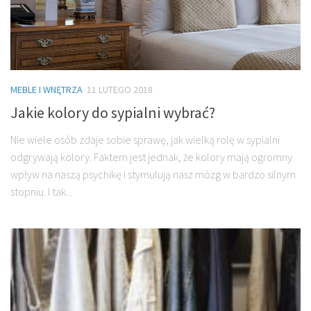
MEBLE I WNĘTRZA
11 LUTEGO 2018
Jakie kolory do sypialni wybrać?
Nie wiele osób zdaje sobie sprawę, jak wielką rolę w sypialni
odgrywają kolory. Faktem jest jednak, że kolory mają ogromny
wpływ na naszą psychikę i stymulują nasz mózg w bardzo silnym
stopniu. I tak...