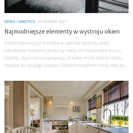
MEBLE I WNĘTRZA
30 GRUDNIA 2017
Najmodniejsze elementy w wystroju okien
Wśród najnowszych trendów w zakresie wystroju okien,
nieustannie numerem jeden są rolety. Ich różnorodne wzory,
kształty, style i kolory sprawiają, że każdy może dobrać rolety
idealne do swojego wnętrza. Ostatnim krzykiem mody stały się...