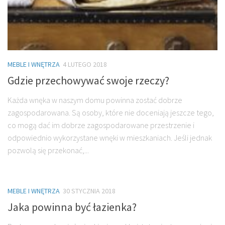
MEBLE I WNĘTRZA
4 LUTEGO 2018
Gdzie przechowywać swoje rzeczy?
Każda wnęka w naszym domu powinna zostać dobrze
zagospodarowana. Są osoby, które nie doceniają jeszcze tego,
co mogą dać im dobrze zagospodarowane przestrzenie i
odpowiednio wykorzystane wnęki w mieszkaniach. Jeśli jednak
pozwolą się przekonać,...
MEBLE I WNĘTRZA
30 STYCZNIA 2018
Jaka powinna być łazienka?