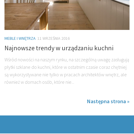
MEBLE I WNĘTRZA
11 WRZEŚNIA 2016
Najnowsze trendy w urządzaniu kuchni
Wśród nowości na naszym rynku, na szczególną uwagę zasługują
płytki szklane do kuchni, które w ostatnim czasie coraz chętniej
są wykorzystywane nie tylko w pracach architektów wnętrz, ale
również w domach osób, które nie...
Następna strona »