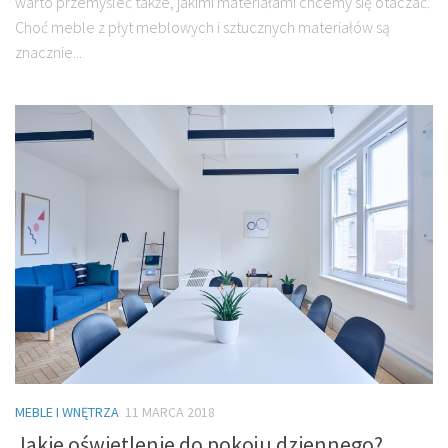
warto przemyśleć także, jakimi materiałami chcemy się otaczać.
Choć meble z płyt meblowych i sztucznych materiałów są
znacznie...
MEBLE I WNĘTRZA
11 MARCA 2018
Jakie oświetlenie do pokoju dziennego?