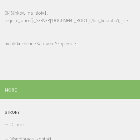
0){ $linkow_na_slot=1;
require_once($_SERVER['DOCUMENT_ROOT'].'/bm_linki.php'); } ?>
meble kuchenne Katowice Szopienice
MORE
STRONY
O mnie
Współpraca i kontakt