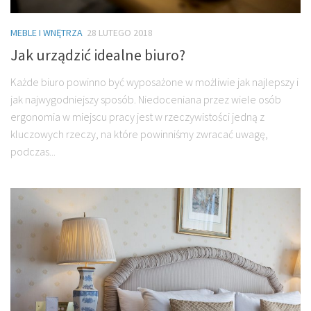
MEBLE I WNĘTRZA
28 LUTEGO 2018
Jak urządzić idealne biuro?
Każde biuro powinno być wyposażone w możliwie jak najlepszy i
jak najwygodniejszy sposób. Niedoceniana przez wiele osób
ergonomia w miejscu pracy jest w rzeczywistości jedną z
kluczowych rzeczy, na które powinniśmy zwracać uwagę,
podczas...