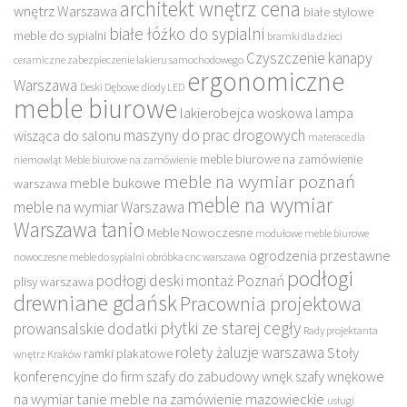
architekt wnętrz cena
wnętrz Warszawa
białe stylowe
białe łóżko do sypialni
meble do sypialni
bramki dla dzieci
Czyszczenie kanapy
ceramiczne zabezpieczenie lakieru samochodowego
ergonomiczne
Warszawa
Deski Dębowe
diody LED
meble biurowe
lakierobejca woskowa
lampa
maszyny do prac drogowych
wisząca do salonu
materace dla
meble biurowe na zamówienie
niemowląt
Meble biurowe na zamówienie
meble na wymiar poznań
meble bukowe
warszawa
meble na wymiar
meble na wymiar Warszawa
Warszawa tanio
Meble Nowoczesne
modułowe meble biurowe
ogrodzenia przestawne
nowoczesne meble do sypialni
obróbka cnc warszawa
podłogi
podłogi deski montaż Poznań
plisy warszawa
drewniane gdańsk
Pracownia projektowa
płytki ze starej cegły
prowansalskie dodatki
Rady projektanta
rolety żaluzje warszawa
Stoły
ramki plakatowe
wnętrz Kraków
konferencyjne do firm
szafy do zabudowy wnęk
szafy wnękowe
na wymiar
tanie meble na zamówienie mazowieckie
usługi