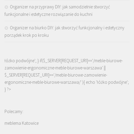
Organizer na przyprawy DIY: jak samodzielnie stworzyć
funkcjonalne i estetyczne rozwiązanie do kuchni
Organizer na biurko DIY: jak stworzyć funkcjonalny i estetyczny
porządek krok po kroku
łóżko podwójne'; } if($_SERVER[REQUEST_URI]=='/meble-biurowe-
zamowienie-ergonomiczne-meble-biurowe-warszawa' ||
$_SERVER[REQUEST_URI]=='/meble-biurowe-zamowienie-
ergonomiczne-meble-biurowe-warszawa/' ){ echo '
łóżko podwójne
';
} ?>
Polecamy:
meblema Katowice