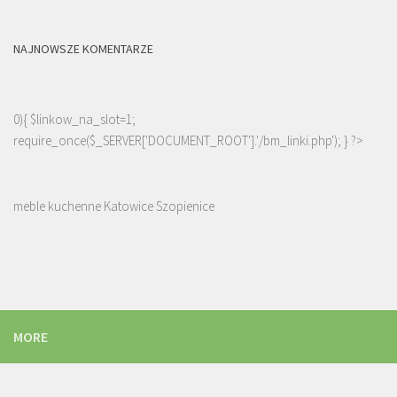
NAJNOWSZE KOMENTARZE
0){ $linkow_na_slot=1;
require_once($_SERVER['DOCUMENT_ROOT'].'/bm_linki.php'); } ?>
meble kuchenne Katowice Szopienice
MORE