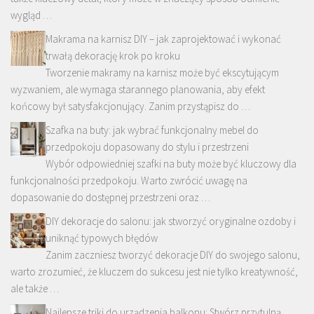
wygląd …
Makrama na karnisz DIY – jak zaprojektować i wykonać
trwałą dekorację krok po kroku
Tworzenie makramy na karnisz może być ekscytującym
wyzwaniem, ale wymaga starannego planowania, aby efekt
końcowy był satysfakcjonujący. Zanim przystąpisz do …
Szafka na buty: jak wybrać funkcjonalny mebel do
przedpokoju dopasowany do stylu i przestrzeni
Wybór odpowiedniej szafki na buty może być kluczowy dla
funkcjonalności przedpokoju. Warto zwrócić uwagę na
dopasowanie do dostępnej przestrzeni oraz …
DIY dekoracje do salonu: jak stworzyć oryginalne ozdoby i
uniknąć typowych błędów
Zanim zaczniesz tworzyć dekoracje DIY do swojego salonu,
warto zrozumieć, że kluczem do sukcesu jest nie tylko kreatywność,
ale także …
Najlepsze triki do urządzenia balkonu: Stwórz przytulną