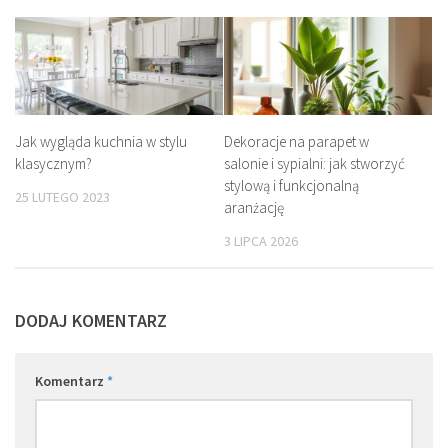
Jak wygląda kuchnia w stylu
Dekoracje na parapet w
klasycznym?
salonie i sypialni: jak stworzyć
stylową i funkcjonalną
25 LUTEGO 2023
aranżację
3 LIPCA 2026
DODAJ KOMENTARZ
Komentarz
*