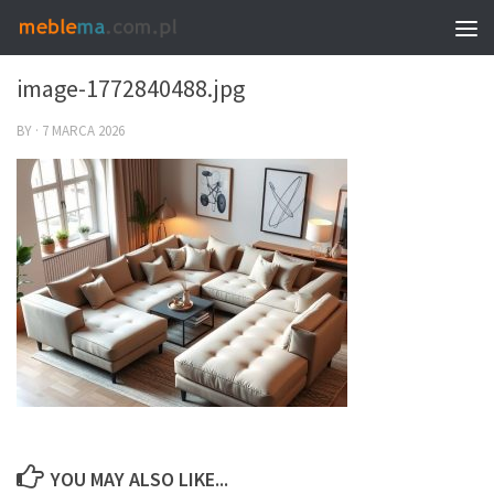
0
image-1772840488.jpg
BY
·
7 MARCA 2026
YOU MAY ALSO LIKE...