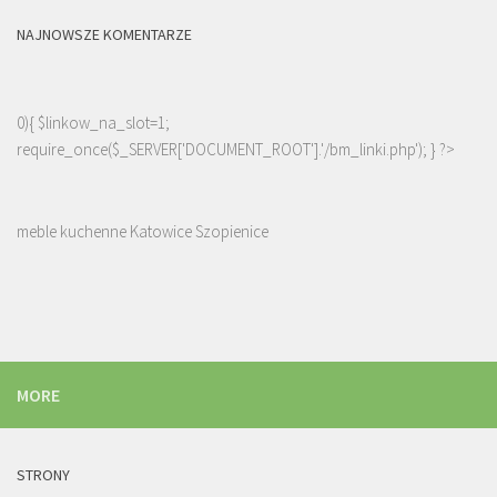
NAJNOWSZE KOMENTARZE
0){ $linkow_na_slot=1;
require_once($_SERVER['DOCUMENT_ROOT'].'/bm_linki.php'); } ?>
meble kuchenne Katowice Szopienice
MORE
STRONY