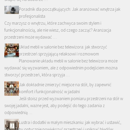
Poradnik dla początkujących: Jak aranżować wnętrza jak
profesjonalista
Czy marzysz o wnętrzu, które zachwyca swoim stylem i
funkcjonalnością, ale nie wiesz, od czego zacząć? Aranżacja
przestrzeni może wydawać …
Układ mebli w salonie bez telewizora: jak stworzyć
przestrzeń sprzyjającą relaksowi i rozmowom
Planowanie układu mebli w salonie bez telewizora może
wydawać się wyzwaniem, ale z odpowiednim podejściem można
stworzyć przestrzeń, która sprzyja …
Jak dokładnie zmierzyć miejsce na stół, by zapewnić
komfort i funkcjonalność w jadalni
Jeśli stoisz przed wyzwaniem pomiaru przestrzeni na stół w
swojej jadalni, ważne jest, aby podejść do tego zadania z
odpowiednią …
Lustra i dodatki w małym mieszkaniu: jak wybrać i ustawić,
by optycznie powiększyć przestrzeń i uniknąć błędów