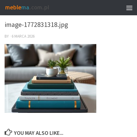
0
image-1772831318.jpg
BY
·
6 MARCA 2026
YOU MAY ALSO LIKE...