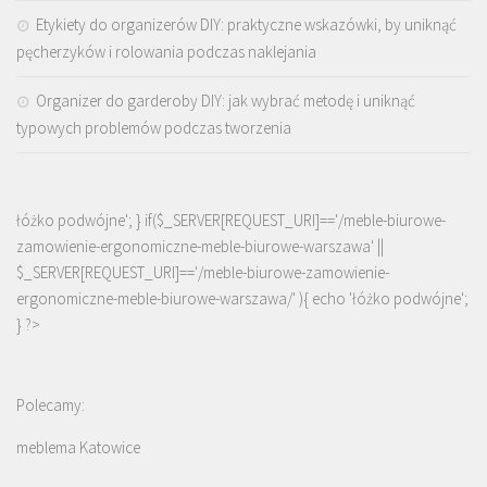
Etykiety do organizerów DIY: praktyczne wskazówki, by uniknąć
pęcherzyków i rolowania podczas naklejania
Organizer do garderoby DIY: jak wybrać metodę i uniknąć
typowych problemów podczas tworzenia
łóżko podwójne'; } if($_SERVER[REQUEST_URI]=='/meble-biurowe-
zamowienie-ergonomiczne-meble-biurowe-warszawa' ||
$_SERVER[REQUEST_URI]=='/meble-biurowe-zamowienie-
ergonomiczne-meble-biurowe-warszawa/' ){ echo '
łóżko podwójne
';
} ?>
Polecamy:
meblema Katowice