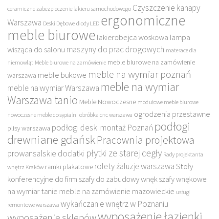
Czyszczenie kanapy
ceramiczne zabezpieczenie lakieru samochodowego
ergonomiczne
Warszawa
Deski Dębowe
diody LED
meble biurowe
lakierobejca woskowa
lampa
maszyny do prac drogowych
wisząca do salonu
materace dla
meble biurowe na zamówienie
niemowląt
Meble biurowe na zamówienie
meble na wymiar poznań
meble bukowe
warszawa
meble na wymiar
meble na wymiar Warszawa
Warszawa tanio
Meble Nowoczesne
modułowe meble biurowe
ogrodzenia przestawne
nowoczesne meble do sypialni
obróbka cnc warszawa
podłogi
podłogi deski montaż Poznań
plisy warszawa
drewniane gdańsk
Pracownia projektowa
płytki ze starej cegły
prowansalskie dodatki
Rady projektanta
rolety żaluzje warszawa
Stoły
ramki plakatowe
wnętrz Kraków
konferencyjne do firm
szafy do zabudowy wnęk
szafy wnękowe
na wymiar
tanie meble na zamówienie mazowieckie
usługi
wykańczanie wnętrz w Poznaniu
remontowe warszawa
wyposażenie łazienki
wyposażenie sklepów