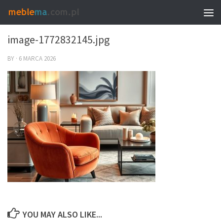
0
image-1772832145.jpg
BY
·
6 MARCA 2026
YOU MAY ALSO LIKE...