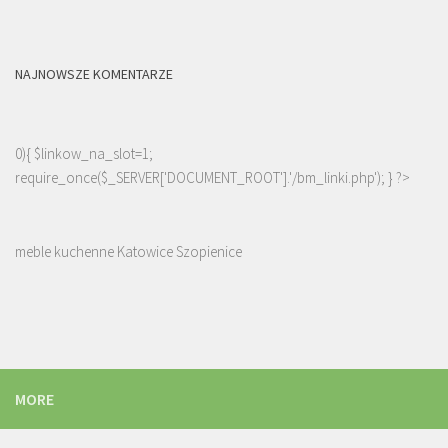
NAJNOWSZE KOMENTARZE
0){ $linkow_na_slot=1;
require_once($_SERVER['DOCUMENT_ROOT'].'/bm_linki.php'); } ?>
meble kuchenne Katowice Szopienice
MORE