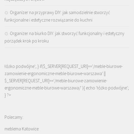
Organizer na przyprawy DIY: jak samodzielnie stworzyć
funkcjonalne i estetyczne rozwiązanie do kuchni
Organizer na biurko DIY: jak stworzyć funkcjonalny i estetyczny
porządek krok po kroku
łóżko podwójne'; } if($_SERVER[REQUEST_URI]=='/meble-biurowe-
zamowienie-ergonomiczne-meble-biurowe-warszawa' ||
$_SERVER[REQUEST_URI]=='/meble-biurowe-zamowienie-
ergonomiczne-meble-biurowe-warszawa/' ){ echo '
łóżko podwójne
';
} ?>
Polecamy:
meblema Katowice