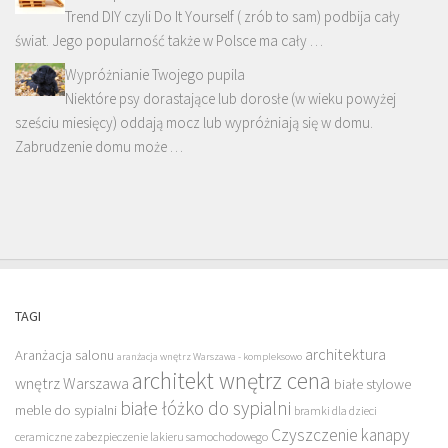
Trend DIY czyli Do It Yourself ( zrób to sam) podbija cały
świat. Jego popularność także w Polsce ma cały …
Wypróżnianie Twojego pupila
Niektóre psy dorastające lub dorosłe (w wieku powyżej
sześciu miesięcy) oddają mocz lub wypróżniają się w domu.
Zabrudzenie domu może …
TAGI
architektura
Aranżacja salonu
aranżacja wnętrz Warszawa - kompleksowo
architekt wnętrz cena
wnętrz Warszawa
białe stylowe
białe łóżko do sypialni
meble do sypialni
bramki dla dzieci
Czyszczenie kanapy
ceramiczne zabezpieczenie lakieru samochodowego