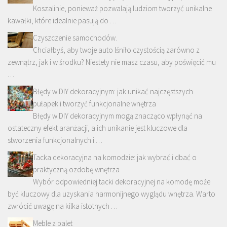
Koszalinie, ponieważ pozwalają ludziom tworzyć unikalne
kawałki, które idealnie pasują do …
Czyszczenie samochodów.
Chciałbyś, aby twoje auto lśniło czystością zarówno z
zewnątrz, jak i w środku? Niestety nie masz czasu, aby poświęcić mu
…
Błędy w DIY dekoracyjnym: jak unikać najczęstszych
pułapek i tworzyć funkcjonalne wnętrza
Błędy w DIY dekoracyjnym mogą znacząco wpłynąć na
ostateczny efekt aranżacji, a ich unikanie jest kluczowe dla
stworzenia funkcjonalnych i …
Tacka dekoracyjna na komodzie: jak wybrać i dbać o
praktyczną ozdobę wnętrza
Wybór odpowiedniej tacki dekoracyjnej na komodę może
być kluczowy dla uzyskania harmonijnego wyglądu wnętrza. Warto
zwrócić uwagę na kilka istotnych …
Meble z palet