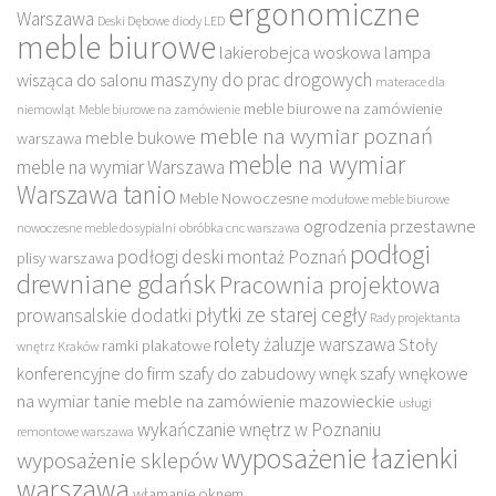
ergonomiczne
Warszawa
Deski Dębowe
diody LED
meble biurowe
lakierobejca woskowa
lampa
maszyny do prac drogowych
wisząca do salonu
materace dla
meble biurowe na zamówienie
niemowląt
Meble biurowe na zamówienie
meble na wymiar poznań
meble bukowe
warszawa
meble na wymiar
meble na wymiar Warszawa
Warszawa tanio
Meble Nowoczesne
modułowe meble biurowe
ogrodzenia przestawne
nowoczesne meble do sypialni
obróbka cnc warszawa
podłogi
podłogi deski montaż Poznań
plisy warszawa
drewniane gdańsk
Pracownia projektowa
płytki ze starej cegły
prowansalskie dodatki
Rady projektanta
rolety żaluzje warszawa
Stoły
ramki plakatowe
wnętrz Kraków
konferencyjne do firm
szafy do zabudowy wnęk
szafy wnękowe
na wymiar
tanie meble na zamówienie mazowieckie
usługi
wykańczanie wnętrz w Poznaniu
remontowe warszawa
wyposażenie łazienki
wyposażenie sklepów
warszawa
włamanie oknem