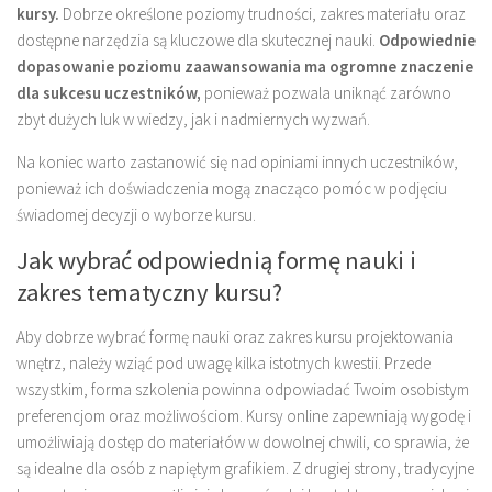
kursy.
Dobrze określone poziomy trudności, zakres materiału oraz
dostępne narzędzia są kluczowe dla skutecznej nauki.
Odpowiednie
dopasowanie poziomu zaawansowania ma ogromne znaczenie
dla sukcesu uczestników,
ponieważ pozwala uniknąć zarówno
zbyt dużych luk w wiedzy, jak i nadmiernych wyzwań.
Na koniec warto zastanowić się nad opiniami innych uczestników,
ponieważ ich doświadczenia mogą znacząco pomóc w podjęciu
świadomej decyzji o wyborze kursu.
Jak wybrać odpowiednią formę nauki i
zakres tematyczny kursu?
Aby dobrze wybrać formę nauki oraz zakres kursu projektowania
wnętrz, należy wziąć pod uwagę kilka istotnych kwestii. Przede
wszystkim, forma szkolenia powinna odpowiadać Twoim osobistym
preferencjom oraz możliwościom. Kursy online zapewniają wygodę i
umożliwiają dostęp do materiałów w dowolnej chwili, co sprawia, że
są idealne dla osób z napiętym grafikiem. Z drugiej strony, tradycyjne