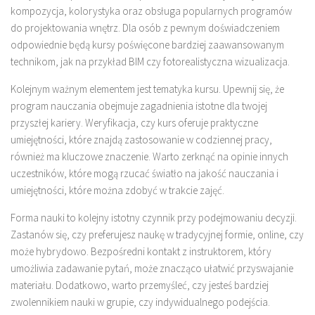
kompozycja, kolorystyka oraz obsługa popularnych programów
do projektowania wnętrz. Dla osób z pewnym doświadczeniem
odpowiednie będą kursy poświęcone bardziej zaawansowanym
technikom, jak na przykład BIM czy fotorealistyczna wizualizacja.
Kolejnym ważnym elementem jest tematyka kursu. Upewnij się, że
program nauczania obejmuje zagadnienia istotne dla twojej
przyszłej kariery. Weryfikacja, czy kurs oferuje praktyczne
umiejętności, które znajdą zastosowanie w codziennej pracy,
również ma kluczowe znaczenie. Warto zerknąć na opinie innych
uczestników, które mogą rzucać światło na jakość nauczania i
umiejętności, które można zdobyć w trakcie zajęć.
Forma nauki to kolejny istotny czynnik przy podejmowaniu decyzji.
Zastanów się, czy preferujesz naukę w tradycyjnej formie, online, czy
może hybrydowo. Bezpośredni kontakt z instruktorem, który
umożliwia zadawanie pytań, może znacząco ułatwić przyswajanie
materiału. Dodatkowo, warto przemyśleć, czy jesteś bardziej
zwolennikiem nauki w grupie, czy indywidualnego podejścia.