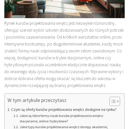
Rynek kursów projektowania wnętrz jest niezwykle różnorodny,
oferując szeroki wybór szkoleń dostosowanych do różnych potrzeb
i poziomów zaawansowania. Od krótkich warsztatów online, przez
intensywne bootcampy, po długoterminowe akademie, każdy może
znaleźć formę nauki odpowiadającą swoim celom zawodowym. Co
więcej, dostępność kursów w trybie stacjonarnym, online czy
hybrydowym pozwala uczestnikom elastycznie dopasować naukę
do własnego stylu życia i możliwości czasowych. Wprawne wybory i
dobrze dobrana oferta mogą okazać się kluczem do sukcesu w
dynamicznie rozwijającej się branży projektowania wnętrz.
W tym artykule przeczytasz
Czym są oferty kursów projektowania wnętrz dostępne na rynku?
Jakie są różne formy nauki kursów projektowania wnętrz:
stacjonarne, online i hybrydowe?
Jakie typy kursów projektowania wnętrz istnieją: akademie,