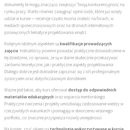
dokumenty te mogą znacząco zwiększyć Twoją konkurencyjność na
rynku pracy. Warto również zasięgnąć opinii osób, które już wzięły
udział w kursie — recenzje często można znaleźć na forach, w
mediach społecznościowych oraz na stronach internetowych
poświęconych tematyce projektowania wnętrz.
Kolejnym istotnym aspektem są
kwalifikacje prowadzących
zajęcia
. Instruktorzy powinni posiadać praktyczne doświadczenie w
tej dziedzinie, co sprawia, że są w stanie skutecznie przekazywać
zarówno teoretyczne, jak i praktyczne aspekty projektowania.
Dlatego dobrze jest dokładnie zapoznać się z ich profesjonalnym
życiorysem oraz dotychczasowym dorobkiem.
Ważne jest także, aby kurs oferował
dostęp do odpowiednich
materiałów edukacyjnych
oraz wsparcia mentorskiego.
Praktyczne ćwiczenia i projekty umożliwiają zastosowanie wiedzy w
rzeczywistych warunkach i pomagają w stworzeniu własnego
portfolio, co znacznie przyspiesza rozwój umiejętności.
Na koniec, rzuć okiem na
technologie wykorzystywane w kursie
.