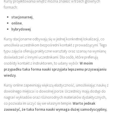
Kursy projektowania wnętrz można znaleźć w trzech głównych
formach:
stacjonarnej
,
online
,
hybrydowej
.
Kursy stacjonarne odbywają się w jednej konkretnej lokalizacji, co
umożliwia uczestnikom bezpośredni kontakt z prowadzącymi. Tego
typu zajęcia oferują praktyczne warsztaty oraz szansę na wymianę
doświadczeń z innymi uczestnikami. Dla osób, które preferują
osobisty kontakt z instruktorem, to udany wybór.
W moim
przypadku taka forma nauki sprzyjała lepszemu przyswajaniu
wiedzy.
Kursy online zapewniają większą elastyczność, umożliwiając naukę z
dowolnego miejsca i o dowolnej porze. Uczestnicy mają dostęp do
nagrań wykładów oraz różnorodnych materiałów dydaktycznych,
co pozwala im uczyć się we własnym tempie.
Warto jednak
zauważyć, że taka forma nauki wymaga dużej samodyscypliny,