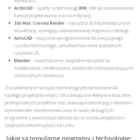
wymiarach,
ArchiCAD
– oparty na technologii
BIM
, oferuje zaawansowane
funkcje projektowania oraz koordynacji,
3ds Max
i
Corona Render
– narzędzia do fotorealistycznych
wizualizacji, wymagają zaawansowanej znajomości obsługi,
AutoCAD
– klasyczne oprogramowanie do precyzyjnego
rysunku technicznego, umożliwia tworzenie dokładnych
rysunków 2D,
Blender
– wszechstronne, bezpłatne narzędzie do
modelowania i renderowania, idealne dla osób poszukujących
różnorodnych możliwości.
Zrozumienie tych narzędzi i technologii jest nieodzowne dla
każdego projektanta wnętrz. Umożliwiają one efektywne tworzenie
profesjonalnych projektów oraz ułatwiają komunikację z klientami i
wykonawcami. Inwestowanie czasu w naukę obsługi tych
programów z pewnością przekłada się na rozwój umiejętności i
zwiększa konkurencyjność na rynku.
Jakie są popularne programy i technologie: