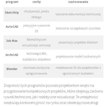
program
cechy
zastosowanie
intuitywność, prosta
SketchUp
tworzenie dokumentacji technicznej
obsługa
precyzyjne rysowanie
AutoCAD
stworzenie szczegółowych rysunków
2D
fotorealistyczne
3ds Max
prezentacja projektów klientom
wizualizacje, animacje
technologia BIM,
ArchiCAD
projektowanie modeli budowlanych
współpraca zespołowa
darmowe, elastyczne
modelowanie 3D dla projektantów z
Blender
oprogramowanie
ograniczonym budżetem
Znajomość tych programów pozwala projektantom wnętrz na
przygotowanie kompleksowych projektów, które obejmują zarówno
rysunki techniczne, jak i realistyczne wizualizacje. Te umiejętności
zwiększają konkurencyjność na rynku oraz otwierają nowe drogi