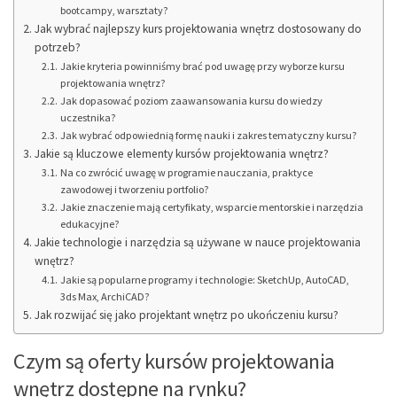
bootcampy, warsztaty?
Jak wybrać najlepszy kurs projektowania wnętrz dostosowany do
potrzeb?
Jakie kryteria powinniśmy brać pod uwagę przy wyborze kursu
projektowania wnętrz?
Jak dopasować poziom zaawansowania kursu do wiedzy
uczestnika?
Jak wybrać odpowiednią formę nauki i zakres tematyczny kursu?
Jakie są kluczowe elementy kursów projektowania wnętrz?
Na co zwrócić uwagę w programie nauczania, praktyce
zawodowej i tworzeniu portfolio?
Jakie znaczenie mają certyfikaty, wsparcie mentorskie i narzędzia
edukacyjne?
Jakie technologie i narzędzia są używane w nauce projektowania
wnętrz?
Jakie są popularne programy i technologie: SketchUp, AutoCAD,
3ds Max, ArchiCAD?
Jak rozwijać się jako projektant wnętrz po ukończeniu kursu?
Czym są oferty kursów projektowania
wnętrz dostępne na rynku?