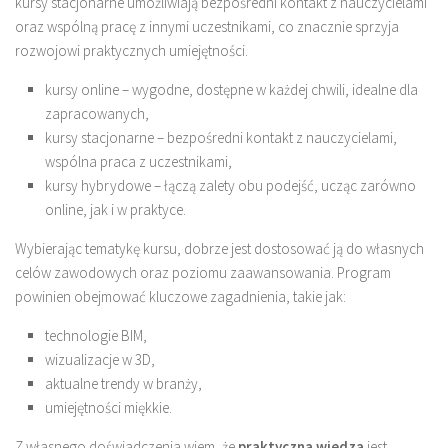
kursy stacjonarne umożliwiają bezpośredni kontakt z nauczycielami
oraz wspólną pracę z innymi uczestnikami, co znacznie sprzyja
rozwojowi praktycznych umiejętności.
kursy online – wygodne, dostępne w każdej chwili, idealne dla
zapracowanych,
kursy stacjonarne – bezpośredni kontakt z nauczycielami,
wspólna praca z uczestnikami,
kursy hybrydowe – łączą zalety obu podejść, ucząc zarówno
online, jak i w praktyce.
Wybierając tematykę kursu, dobrze jest dostosować ją do własnych
celów zawodowych oraz poziomu zaawansowania. Program
powinien obejmować kluczowe zagadnienia, takie jak:
technologie BIM,
wizualizacje w 3D,
aktualne trendy w branży,
umiejętności miękkie.
Z własnego doświadczenia wiem, że
praktyczna wiedza
jest