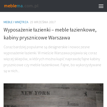
TAGGED:
ARCHITEKT WNĘTRZ – WARSZAWA
MEBLE I WNĘTRZA
25 WRZEŚNIA 2017
Wyposażenie łazienki – meble łazienkowe,
kabiny prysznicowe Warszawa
Coraz bardziej popularne są designerskie i nowoczesne
wyposażenie łazienki. W mieście Warszawa pojawia się coraz
więcej sklepów, w których można kupić naprawdę fajne kabiny
prysznicowe czy meble łazienkowe. Fajne, bo wykorzystywane
są w nich...