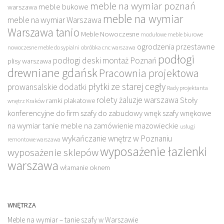
meble na wymiar poznań
meble bukowe
warszawa
meble na wymiar
meble na wymiar Warszawa
Warszawa tanio
Meble Nowoczesne
modułowe meble biurowe
ogrodzenia przestawne
nowoczesne meble do sypialni
obróbka cnc warszawa
podłogi
podłogi deski montaż Poznań
plisy warszawa
drewniane gdańsk
Pracownia projektowa
płytki ze starej cegły
prowansalskie dodatki
Rady projektanta
rolety żaluzje warszawa
Stoły
ramki plakatowe
wnętrz Kraków
konferencyjne do firm
szafy do zabudowy wnęk
szafy wnękowe
na wymiar
tanie meble na zamówienie mazowieckie
usługi
wykańczanie wnętrz w Poznaniu
remontowe warszawa
wyposażenie łazienki
wyposażenie sklepów
warszawa
włamanie oknem
WNĘTRZA
Meble na wymiar – tanie szafy w Warszawie