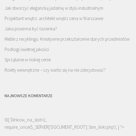
Jak stworzyć elegancką jadalnię w stylu industrialnym
Projektant wnętrz: architekt wnętrz cena w Warszawie
Jaka powinna być łazienka?
Meble z recyklingu: Kreatywne przekształcenie starych przedmiotów
Podłogi świetnej jakości
Sprzątanie w niskiej cenie
Rolety wewnętrzne – czy warto się na nie zdecydować?
NAJNOWSZE KOMENTARZE
0){ $linkow_na_slot=1;
require_once($_SERVER['DOCUMENT_ROOT'].'/bm_linki.php'); } ?>