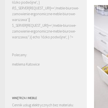
łóżko podwójne'; }
if($_SERVER[REQUEST_URI]=='/meble-biurowe-
zamowienie-ergonomiczne-meble-biurowe-
warszawa' ||
$_SERVER[REQUEST_URI]=='/meble-biurowe-
zamowienie-ergonomiczne-meble-biurowe-
warszawa/' ){ echo '
łóżko podwójne
'; } ?>
Polecamy:
meblema Katowice
WNĘTRZA I MEBLE
Cennik usług elektrycznych bez materiału: