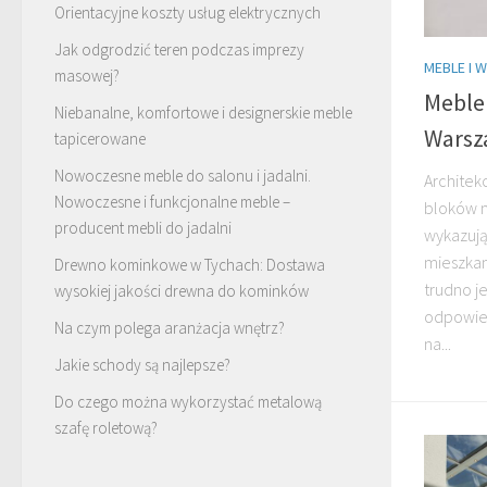
Orientacyjne koszty usług elektrycznych
Jak odgrodzić teren podczas imprezy
MEBLE I 
masowej?
Meble 
Niebanalne, komfortowe i designerskie meble
Warsz
tapicerowane
Nowoczesne meble do salonu i jadalni.
Architek
Nowoczesne i funkcjonalne meble –
bloków 
producent mebli do jadalni
wykazują
mieszkan
Drewno kominkowe w Tychach: Dostawa
trudno j
wysokiej jakości drewna do kominków
odpowie
Na czym polega aranżacja wnętrz?
na...
Jakie schody są najlepsze?
Do czego można wykorzystać metalową
szafę roletową?