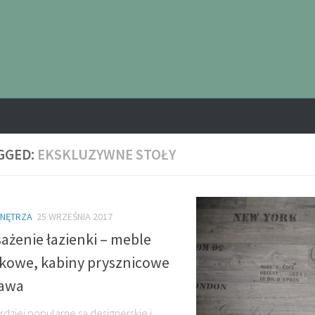
GGED:
EKSKLUZYWNE STOŁY
WNĘTRZA
25 WRZEŚNIA 2017
ażenie łazienki – meble
nkowe, kabiny prysznicowe
awa
rdziej popularne są designerskie i