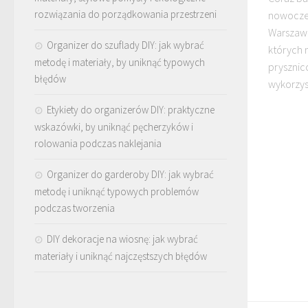
rozwiązania do porządkowania przestrzeni
nowoczes
Warszawa
Organizer do szuflady DIY: jak wybrać
których 
metodę i materiały, by uniknąć typowych
prysznic
błędów
wykorzys
Etykiety do organizerów DIY: praktyczne
wskazówki, by uniknąć pęcherzyków i
rolowania podczas naklejania
Organizer do garderoby DIY: jak wybrać
metodę i uniknąć typowych problemów
podczas tworzenia
DIY dekoracje na wiosnę: jak wybrać
materiały i uniknąć najczęstszych błędów