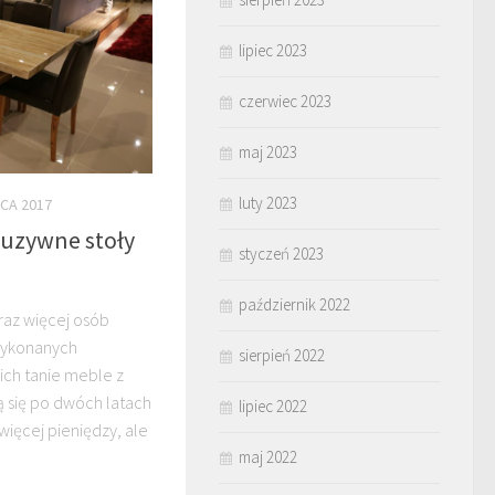
lipiec 2023
czerwiec 2023
maj 2023
luty 2023
CA 2017
luzywne stoły
styczeń 2023
październik 2022
raz więcej osób
wykonanych
sierpień 2022
 ich tanie meble z
ą się po dwóch latach
lipiec 2022
ięcej pieniędzy, ale
maj 2022