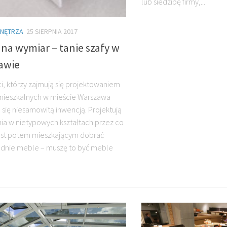
lub siedzibę firmy,...
WNĘTRZA
25 SIERPNIA 2017
na wymiar – tanie szafy w
awie
ci, którzy zajmują się projektowaniem
mieszkalnych w mieście Warszawa
 się niesamowitą inwencją. Projektują
ia w nietypowych kształtach przez co
est potem mieszkającym dobrać
dnie meble – muszę to być meble