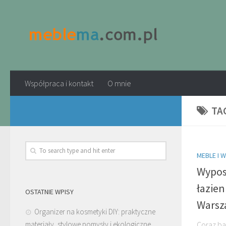
Współpraca i kontakt
O mnie
TA
MEBLE I 
Wypos
łazie
OSTATNIE WPISY
Warsz
Organizer na kosmetyki DIY: praktyczne
materiały, stylowe pomysły i ekologiczne
Coraz ba