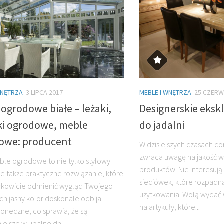
WNĘTRZA
3 LIPCA 2017
MEBLE I WNĘTRZA
25 CZERW
ogrodowe białe – leżaki,
Designerskie eksk
i ogrodowe, meble
do jadalni
owe: producent
W dzisiejszych czasach co
zwraca uwagę na jakość 
ble ogrodowe to nie tylko stylowy
produktów. Nie interesują
le także praktyczne rozwiązanie, które
sieciówek, które rozpadn
łkowicie odmienić wygląd Twojego
użytkowania. Wolą wydać w
Ich jasny kolor doskonale odbija
na artykuły, które...
słoneczne, co sprawia, że są
ejsze w upalne dni,...