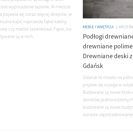
ne wyposażenie łazienki. W mieście
 pojawia się coraz więcej sklepów, w
można kupić naprawdę fajne kabiny
MEBLE I WNĘTRZA
2 WRZEŚN
owe czy meble łazienkowe. Fajne, bo
Podłogi drewniane
tywane są w nich...
drewniane polime
Drewniane deski z
Gdańsk
Gdańsk to miasto na półno
prężnie się rozwija w osta
Budowane są nowe bloki m
domków jednorodzinnych 
budowane są nowe budyn
wzrasta zapotrzebowanie 