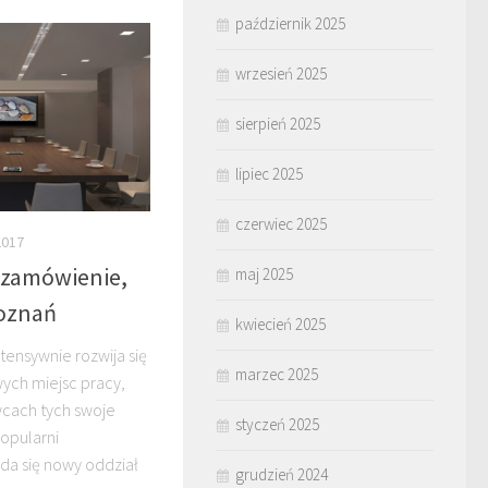
październik 2025
wrzesień 2025
sierpień 2025
lipiec 2025
czerwiec 2025
2017
 zamówienie,
maj 2025
Poznań
kwiecień 2025
tensywnie rozwija się
marzec 2025
wych miejsc pracy,
wcach tych swoje
styczeń 2025
popularni
ada się nowy oddział
grudzień 2024