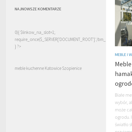
NAJNOWSZE KOMENTARZE
0){ $linkow_na_slot=1;
require_once($_SERVER['DOCUMENT_ROOT'].'/bm_linki.php');
} ?>
MEBLE I 
Meble 
meble kuchenne Katowice Szopienice
hamak
ogrod
Białe me
wybór, a
może ca
ogrodu. 
światło 
przyjemni