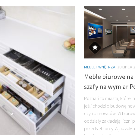
MEBLE I WNĘTRZA
30 LIPCA 
Meble biurowe na
szafy na wymiar 
Poznań to miasta, które in
jeśli chodzi o budowę no
czyli biurowców. W biuro
oddziały zakładają liczni 
przedsiębiorcy. A jak zakł