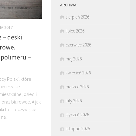
ARCHIWA
sierpień 2026
IA 2017
lipiec 2026
 – deski
czerwiec 2026
rowe.
 polimeru –
maj 2026
kwiecień 2026
cy Polski, które
tnim czasie.
marzec 2026
ieszkalne, osiedli
luty 2026
oraz biurowce. A jak
ki to… oczywiście
styczeń 2026
na...
listopad 2025