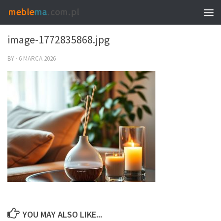
0
image-1772835868.jpg
BY
·
6 MARCA 2026
YOU MAY ALSO LIKE...