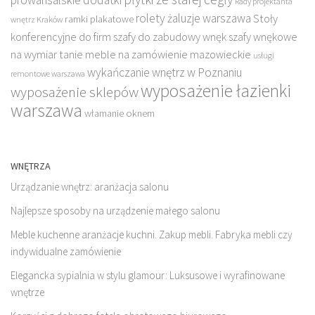
prowansalskie dodatki
Rady projektanta
rolety żaluzje warszawa
Stoły
ramki plakatowe
wnętrz Kraków
konferencyjne do firm
szafy do zabudowy wnęk
szafy wnękowe
na wymiar
tanie meble na zamówienie mazowieckie
usługi
wykańczanie wnętrz w Poznaniu
remontowe warszawa
wyposażenie łazienki
wyposażenie sklepów
warszawa
włamanie oknem
WNĘTRZA
Urządzanie wnętrz: aranżacja salonu
Najlepsze sposoby na urządzenie małego salonu
Meble kuchenne aranżacje kuchni. Zakup mebli. Fabryka mebli czy
indywidualne zamówienie
Elegancka sypialnia w stylu glamour: Luksusowe i wyrafinowane
wnętrze