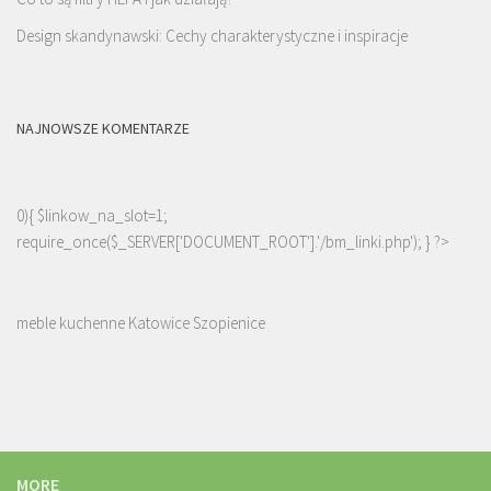
Design skandynawski: Cechy charakterystyczne i inspiracje
NAJNOWSZE KOMENTARZE
0){ $linkow_na_slot=1;
require_once($_SERVER['DOCUMENT_ROOT'].'/bm_linki.php'); } ?>
meble kuchenne Katowice Szopienice
MORE