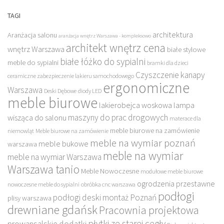
TAGI
architektura
Aranżacja salonu
aranżacja wnętrz Warszawa - kompleksowo
architekt wnętrz cena
wnętrz Warszawa
białe stylowe
białe łóżko do sypialni
meble do sypialni
bramki dla dzieci
Czyszczenie kanapy
ceramiczne zabezpieczenie lakieru samochodowego
ergonomiczne
Warszawa
Deski Dębowe
diody LED
meble biurowe
lakierobejca woskowa
lampa
maszyny do prac drogowych
wisząca do salonu
materace dla
meble biurowe na zamówienie
niemowląt
Meble biurowe na zamówienie
meble na wymiar poznań
meble bukowe
warszawa
meble na wymiar
meble na wymiar Warszawa
Warszawa tanio
Meble Nowoczesne
modułowe meble biurowe
ogrodzenia przestawne
nowoczesne meble do sypialni
obróbka cnc warszawa
podłogi
podłogi deski montaż Poznań
plisy warszawa
drewniane gdańsk
Pracownia projektowa
płytki ze starej cegły