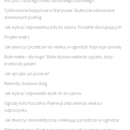
Korzyści z dobrego fotela obrotowego biurowego
Cyklinowanie bezpyłowe w Warszawie: Skuteczne odświeżanie
drewnianych podłóg
Jak wybrać odpowiednią sofę do salonu: Poradnik dla kupujących
Projekt wnętrz.
Jak stworzyć przestrzeń do relaksu w ogrodzie: Inspiracje i porady
Białe meble – dla kogo? Białe stylowe meble do sypialni, stoły i
krzesła do jadalni
Jak sprzątać po pożarze?
Remonty i budowa dróg
Jak wybrać odpowiedni stolik rtv do salonu
Ogrody koło Koszalina: Piękne przestrzenie do relaksu i
odpoczynku
Jak stworzyć minimalistyczną i relaksującą przestrzeń w ogrodzie
Meble modułowe: Elastyczne rozwiązania dla każdego wnętrza