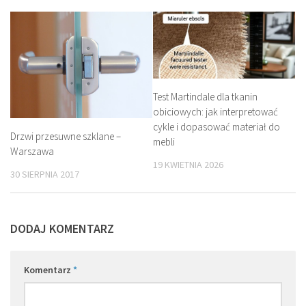
Test Martindale dla tkanin
obiciowych: jak interpretować
cykle i dopasować materiał do
Drzwi przesuwne szklane –
mebli
Warszawa
19 KWIETNIA 2026
30 SIERPNIA 2017
DODAJ KOMENTARZ
Komentarz
*