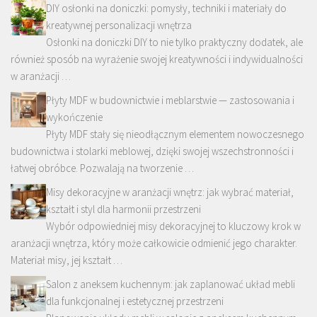
DIY osłonki na doniczki: pomysły, techniki i materiały do
kreatywnej personalizacji wnętrza
Osłonki na doniczki DIY to nie tylko praktyczny dodatek, ale
również sposób na wyrażenie swojej kreatywności i indywidualności
w aranżacji …
Płyty MDF w budownictwie i meblarstwie — zastosowania i
wykończenie
Płyty MDF stały się nieodłącznym elementem nowoczesnego
budownictwa i stolarki meblowej, dzięki swojej wszechstronności i
łatwej obróbce. Pozwalają na tworzenie …
Misy dekoracyjne w aranżacji wnętrz: jak wybrać materiał,
kształt i styl dla harmonii przestrzeni
Wybór odpowiedniej misy dekoracyjnej to kluczowy krok w
aranżacji wnętrza, który może całkowicie odmienić jego charakter.
Materiał misy, jej kształt …
Salon z aneksem kuchennym: jak zaplanować układ mebli
dla funkcjonalnej i estetycznej przestrzeni