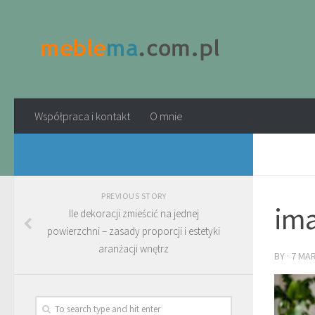
Współpraca i kontakt
O mnie
PREVIOUS STORY
ima
Ile dekoracji zmieścić na jednej
powierzchni – zasady proporcji i estetyki
aranżacji wnętrz
BY
·
7 MA