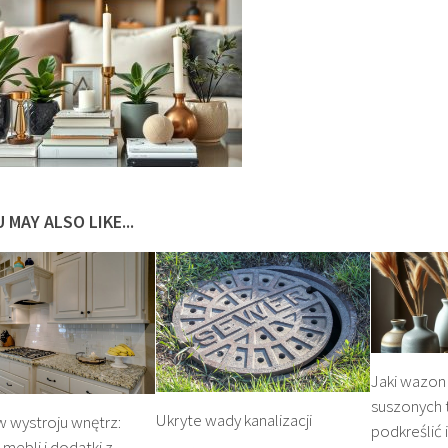
 MAY ALSO LIKE...
Jaki wazon
suszonych 
Ukryte wady kanalizacji
w wystroju wnętrz:
podkreślić 
ebli i dodatki z