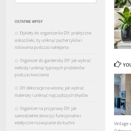
OSTATNIE WPISY
Etykiety do organizerów DIY: praktyczne
wskazówki, by uniknąć pęcherzyków i
rolowania podczas naklejania
Organizer do garderoby DIY: jak wybrać
YOU
metodę i uniknąć typowych problemów
podczas tworzenia
DIY dekoracje na wiosnę: jak wybrać
materiały i uniknąć najczęstszych błędów
Organizer na przyprawy DIY: jak
samodzielnie stworzyć funkcjonalne i
estetyczne rozwiązanie do kuchni
Vintage 
Odnowa m