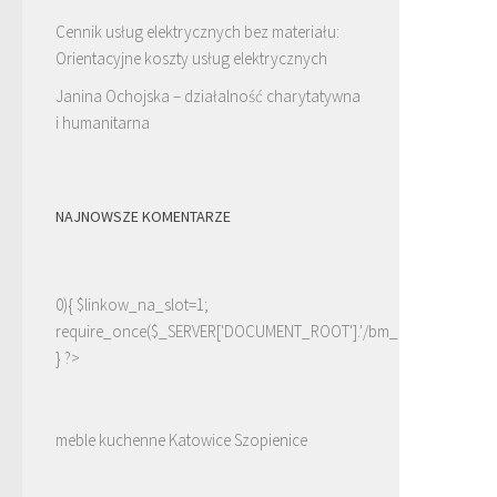
Cennik usług elektrycznych bez materiału:
Orientacyjne koszty usług elektrycznych
Janina Ochojska – działalność charytatywna
i humanitarna
NAJNOWSZE KOMENTARZE
0){ $linkow_na_slot=1;
require_once($_SERVER['DOCUMENT_ROOT'].'/bm_linki.php');
} ?>
meble kuchenne Katowice Szopienice