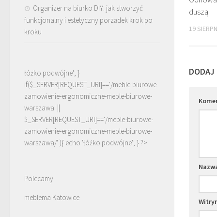
Organizer na biurko DIY: jak stworzyć
duszą
funkcjonalny i estetyczny porządek krok po
19 SIERPN
kroku
DODAJ
łóżko podwójne'; }
if($_SERVER[REQUEST_URI]=='/meble-biurowe-
zamowienie-ergonomiczne-meble-biurowe-
Kome
warszawa' ||
$_SERVER[REQUEST_URI]=='/meble-biurowe-
zamowienie-ergonomiczne-meble-biurowe-
warszawa/' ){ echo '
łóżko podwójne
'; } ?>
Nazw
Polecamy:
meblema Katowice
Witry