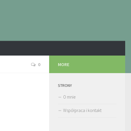
0
MORE
STRONY
O mnie
Współpraca i kontakt