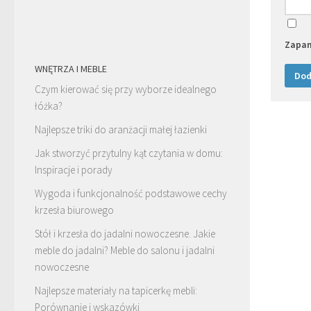
Zapam
WNĘTRZA I MEBLE
Czym kierować się przy wyborze idealnego
łóżka?
Najlepsze triki do aranżacji małej łazienki
Jak stworzyć przytulny kąt czytania w domu:
Inspiracje i porady
Wygoda i funkcjonalność podstawowe cechy
krzesła biurowego
Stół i krzesła do jadalni nowoczesne. Jakie
meble do jadalni? Meble do salonu i jadalni
nowoczesne
Najlepsze materiały na tapicerkę mebli:
Porównanie i wskazówki