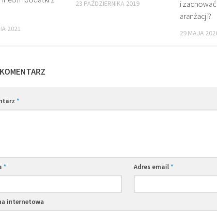
i zachować
23 PAŹDZIERNIKA 2019
aranżacji?
IA 2021
29 MAJA 202
 KOMENTARZ
ntarz
*
a
*
Adres email
*
na internetowa