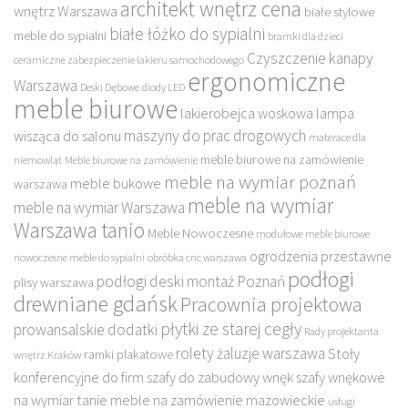
architekt wnętrz cena
wnętrz Warszawa
białe stylowe
białe łóżko do sypialni
meble do sypialni
bramki dla dzieci
Czyszczenie kanapy
ceramiczne zabezpieczenie lakieru samochodowego
ergonomiczne
Warszawa
Deski Dębowe
diody LED
meble biurowe
lakierobejca woskowa
lampa
maszyny do prac drogowych
wisząca do salonu
materace dla
meble biurowe na zamówienie
niemowląt
Meble biurowe na zamówienie
meble na wymiar poznań
meble bukowe
warszawa
meble na wymiar
meble na wymiar Warszawa
Warszawa tanio
Meble Nowoczesne
modułowe meble biurowe
ogrodzenia przestawne
nowoczesne meble do sypialni
obróbka cnc warszawa
podłogi
podłogi deski montaż Poznań
plisy warszawa
drewniane gdańsk
Pracownia projektowa
płytki ze starej cegły
prowansalskie dodatki
Rady projektanta
rolety żaluzje warszawa
Stoły
ramki plakatowe
wnętrz Kraków
konferencyjne do firm
szafy do zabudowy wnęk
szafy wnękowe
na wymiar
tanie meble na zamówienie mazowieckie
usługi