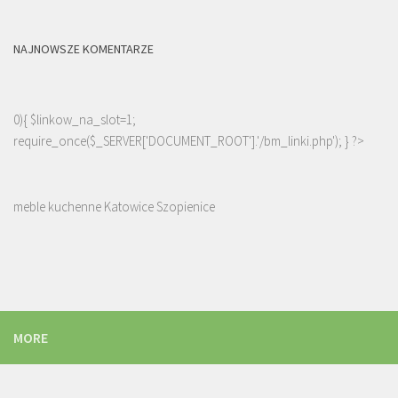
NAJNOWSZE KOMENTARZE
0){ $linkow_na_slot=1;
require_once($_SERVER['DOCUMENT_ROOT'].'/bm_linki.php'); } ?>
meble kuchenne Katowice Szopienice
MORE