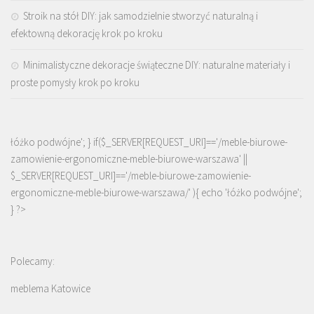
Stroik na stół DIY: jak samodzielnie stworzyć naturalną i
efektowną dekorację krok po kroku
Minimalistyczne dekoracje świąteczne DIY: naturalne materiały i
proste pomysły krok po kroku
łóżko podwójne'; } if($_SERVER[REQUEST_URI]=='/meble-biurowe-
zamowienie-ergonomiczne-meble-biurowe-warszawa' ||
$_SERVER[REQUEST_URI]=='/meble-biurowe-zamowienie-
ergonomiczne-meble-biurowe-warszawa/' ){ echo '
łóżko podwójne
';
} ?>
Polecamy:
meblema Katowice