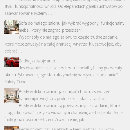
stylu i funkcjonalności wnętrz. Od eleganckich gałek i uchwytów po
zaawansowane systemy …
Sofa do małego salonu: jak wybrać wygodny i funkcjonalny
mebel, który nie zagraci przestrzeni
Wybór sofy do małego salonu to często trudne zadanie,
które może zaważyć na całej aranżacji wnętrza. Kluczowe jest, aby
dobrać …
Zadbaj o swoje auto.
Jesteś właścicielem samochodu i chciałbyś, aby przez cały
okres użytkowania jego stan utrzymał się na wysokim poziomie?
Zależy Ci nie …
Błędy w dekorowaniu: jak unikać chaosu i stworzyć
harmonijne wnętrze zgodne z zasadami aranżacji
Błędy w dekorowaniu są powszechnym zjawiskiem, które
mogą skutkować nie tylko wizualnym chaosem, ale także obniżeniem
funkcjonalności przestrzeni. Zrozumienie, jak …
Regał otwarty czy zamknięty – kiedy wybrać, by łączyć