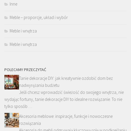
Inne
Meble – proporcje, układ i wybór
Meble i wnętrza
Meble i wnętrza
POLECAMY PRZECZYTAĆ
Tanie dekoracje DIY: jak kreatywnie ozdobić dom bez
nadwyrężania budżetu
Jeśli chcesz wprowadzić świeżość do swojego wnętrza, nie
wydając fortuny, tanie dekoracje DIY to idealne rozwiązanie. To nie
tylko sposób …
Akcesoria meblowe: inspiracje, funkcje i nowoczesne
rozwiązania
Akcesoria do mebli odgrywają kluczową rolę w podkreślaniu