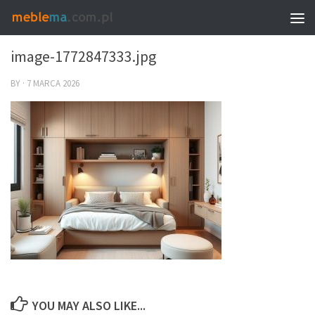
0
image-1772847333.jpg
BY
·
7 MARCA 2026
YOU MAY ALSO LIKE...