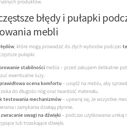
nalnych produktów.
częstsze błędy i pułapki podc
towania mebli
błędów
, które mogą prowadzić do złych wyborów podczas
t
częstsze pułapki:
orowanie stabilności
mebla – przed zakupem delikatnie pot
zuć ewentualne luzy.
prawidłowa ocena komfortu
– usiądź na meblu, aby spraw
dziska do długości nóg oraz twardość materiału.
k testowania mechanizmów
– upewnij się, że wszystkie m
ierania i zamykania działają płynnie.
 zwracanie uwagi na dźwięki
– podczas użytkowania unikaj m
zypiące lub trzaskające dźwięki.