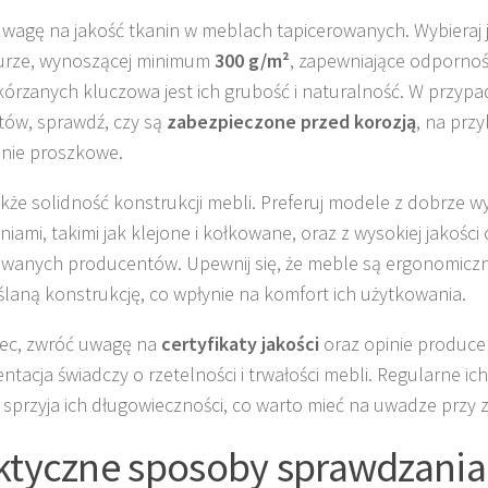
wagę na jakość tkanin w meblach tapicerowanych. Wybieraj j
urze, wynoszącej minimum
300 g/m²
, zapewniające odporność
kórzanych kluczowa jest ich grubość i naturalność. W przy
ów, sprawdź, czy są
zabezpieczone przed korozją
, na prz
nie proszkowe.
kże solidność konstrukcji mebli. Preferuj modele z dobrze 
niami, takimi jak klejone i kołkowane, oraz z wysokiej jakości
anych producentów. Upewnij się, że meble są ergonomiczn
laną konstrukcję, co wpłynie na komfort ich użytkowania.
ec, zwróć uwagę na
certyfikaty jakości
oraz opinie produce
tacja świadczy o rzetelności i trwałości mebli. Regularne ic
 sprzyja ich długowieczności, co warto mieć na uwadze przy 
ktyczne sposoby sprawdzania