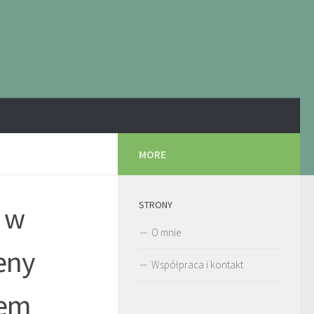
MORE
STRONY
e w
O mnie
eny
Współpraca i kontakt
pem