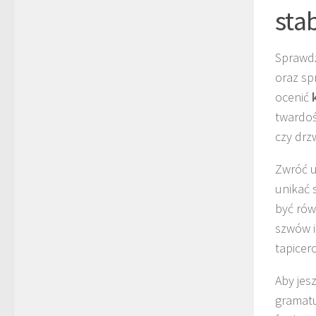
sta
Sprawdź
oraz sp
ocenić
twardoś
czy drzw
Zwróć u
unikać 
być rów
szwów i
tapicer
Aby jes
gramatu