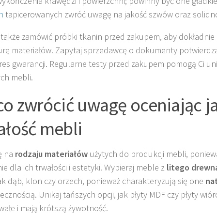
wykończenia krawędzi i powierzchni; powinny być one gładkie
h
tapicerowanych zwróć uwagę na jakość szwów oraz solidno
także zamówić próbki tkanin przed zakupem, aby dokładnie o
rę materiałów. Zapytaj sprzedawcę o dokumenty potwierdzaj
res gwarancji. Regularne testy przed zakupem pomogą Ci u
ch mebli.
co zwrócić uwagę oceniając ja
ałość mebli
ę na
rodzaju materiałów
użytych do produkcji mebli, ponie
e dla ich trwałości i estetyki. Wybieraj meble z
litego drewna
jak dąb, klon czy orzech, ponieważ charakteryzują się one
na
ecznością. Unikaj tańszych opcji, jak płyty MDF czy płyty wió
rwałe i mają krótszą żywotność.