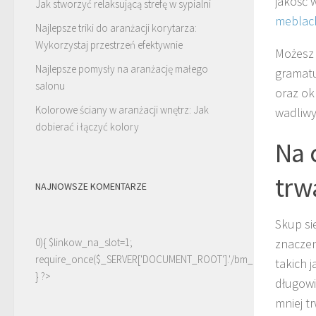
jakość 
Jak stworzyć relaksującą strefę w sypialni
meblac
Najlepsze triki do aranżacji korytarza:
Wykorzystaj przestrzeń efektywnie
Możesz 
Najlepsze pomysły na aranżację małego
gramatu
salonu
oraz ok
Kolorowe ściany w aranżacji wnętrz: Jak
wadliwy
dobierać i łączyć kolory
Na 
trw
NAJNOWSZE KOMENTARZE
Skup si
0){ $linkow_na_slot=1;
znaczeni
require_once($_SERVER['DOCUMENT_ROOT'].'/bm_linki.php');
takich 
} ?>
długowi
mniej t