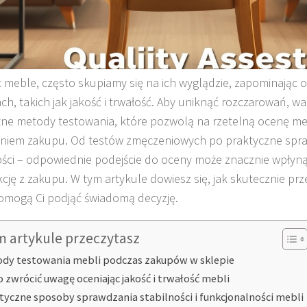
 meble, często skupiamy się na ich wyglądzie, zapominając 
ch, takich jak jakość i trwałość. Aby uniknąć rozczarowań, w
ne metody testowania, które pozwolą na rzetelną ocenę me
niem zakupu. Od testów zmęczeniowych po praktyczne spr
ości – odpowiednie podejście do oceny może znacznie wpłyn
kcję z zakupu. W tym artykule dowiesz się, jak skutecznie prz
omogą Ci podjąć świadomą decyzję.
m artykule przeczytasz
dy testowania mebli podczas zakupów w sklepie
o zwrócić uwagę oceniając jakość i trwałość mebli
tyczne sposoby sprawdzania stabilności i funkcjonalności mebli