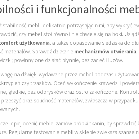
bilności i funkcjonalności meb
 stabilność mebli, delikatnie potrząsając nimi, aby wykryć 
rawdzić, czy mebel stoi równo i nie chwieje się na boki. Usią
komfort użytkowania
, a także dopasowanie siedziska do dłu
ć materiałów. Sprawdź działanie
mechanizmów otwierania
,
iczki; powinny one działać płynnie, bez zacięć i luzów.
wagę na dźwięki wydawane przez mebel podczas użytkowania
skrzypień czy trzasków. Oceń wykończenie krawędzi i powier
ne, gładkie, bez odprysków oraz ostro zakończone. Kontrolu
 przeszyć oraz solidność materiałów, zwłaszcza w przypadku
owanych.
zcze lepiej ocenić meble, zamów próbki tkanin, by sprawdzić 
rę. Regularne testowanie mebli w sklepie zwiększa szanse n