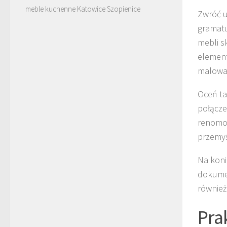
meble kuchenne Katowice Szopienice
Zwróć u
gramat
mebli s
element
malowa
Oceń ta
połącze
renomow
przemyś
Na koni
dokumen
również
Pra