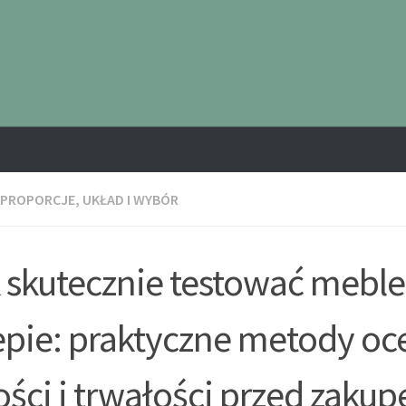
 PROPORCJE, UKŁAD I WYBÓR
 skutecznie testować mebl
epie: praktyczne metody oc
ości i trwałości przed zaku