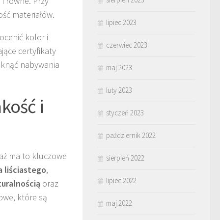
 i równe. Przy
ść materiałów.
lipiec 2023
cenić kolor i
czerwiec 2023
ące certyfikaty
niknąć nabywania
maj 2023
luty 2023
kość i
styczeń 2023
październik 2022
waż ma to kluczowe
sierpień 2022
 liściastego
,
lipiec 2022
turalnością
oraz
rowe, które są
maj 2022