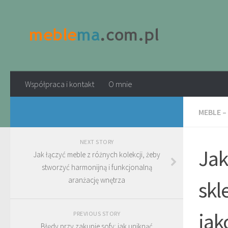
Współpraca i kontakt
O mnie
MEBLE –
NEXT STORY
Jak
Jak łączyć meble z różnych kolekcji, żeby
stworzyć harmonijną i funkcjonalną
aranżację wnętrza
skl
jak
PREVIOUS STORY
Błędy przy zakupie sofy: jak uniknąć