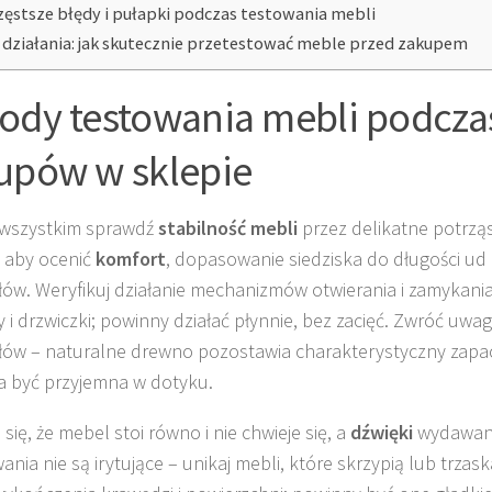
zęstsze błędy i pułapki podczas testowania mebli
 działania: jak skutecznie przetestować meble przed zakupem
ody testowania mebli podcza
upów w sklepie
 wszystkim sprawdź
stabilność mebli
przez delikatne potrząs
, aby ocenić
komfort
, dopasowanie siedziska do długości ud
łów. Weryfikuj działanie mechanizmów otwierania i zamykania,
y i drzwiczki; powinny działać płynnie, bez zacięć. Zwróć uwa
łów – naturalne drewno pozostawia charakterystyczny zapac
 być przyjemna w dotyku.
się, że mebel stoi równo i nie chwieje się, a
dźwięki
wydawane
ania nie są irytujące – unikaj mebli, które skrzypią lub trzas