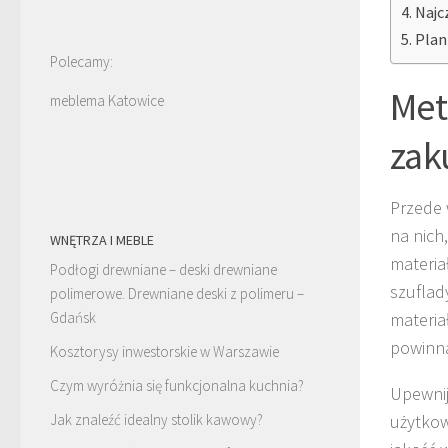
Najc
Plan
Polecamy:
Met
meblema Katowice
zak
Przede
na nich
WNĘTRZA I MEBLE
materia
Podłogi drewniane – deski drewniane
szuflad
polimerowe. Drewniane deski z polimeru –
Gdańsk
materia
powinna
Kosztorysy inwestorskie w Warszawie
Czym wyróżnia się funkcjonalna kuchnia?
Upewnij 
Jak znaleźć idealny stolik kawowy?
użytkow