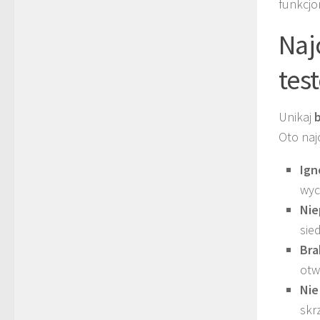
funkcjo
Naj
tes
Unikaj
Oto naj
Ign
wyc
Nie
sie
Bra
otw
Nie
skr