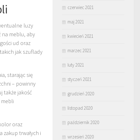
li
czerwiec 2021
maj 2021
ewentualne luzy
dź na meblu, aby
kwiecień 2021
gości ud oraz
marzec 2021
 takich jak szuflady
luty 2021
, starając się
styczeń 2021
zchni – powinny
j także jakość
grudzień 2020
 mebli
listopad 2020
październik 2020
kolor oraz
a zakup trwałych i
wrzesień 2020