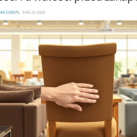
MA.COM.PL
·
9 MAJA 2026