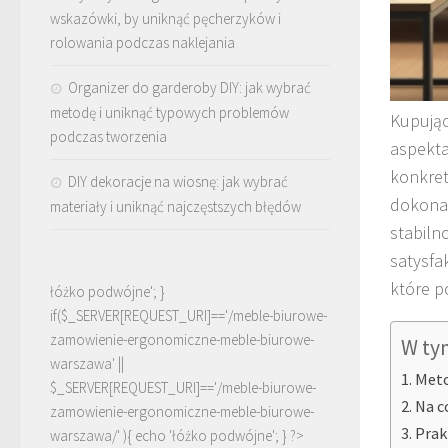
wskazówki, by uniknąć pęcherzyków i
rolowania podczas naklejania
Organizer do garderoby DIY: jak wybrać
metodę i uniknąć typowych problemów
Kupując
podczas tworzenia
aspekta
konkret
DIY dekoracje na wiosnę: jak wybrać
dokona
materiały i uniknąć najczęstszych błędów
stabiln
satysfa
które p
łóżko podwójne'; }
if($_SERVER[REQUEST_URI]=='/meble-biurowe-
zamowienie-ergonomiczne-meble-biurowe-
W ty
warszawa' ||
Meto
$_SERVER[REQUEST_URI]=='/meble-biurowe-
Na c
zamowienie-ergonomiczne-meble-biurowe-
Prak
warszawa/' ){ echo '
łóżko podwójne
'; } ?>