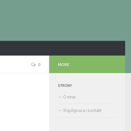
0
MORE
STRONY
O mnie
Współpraca i kontakt