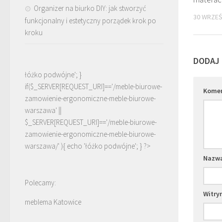
Organizer na biurko DIY: jak stworzyć
30 WRZEŚ
funkcjonalny i estetyczny porządek krok po
kroku
DODAJ
łóżko podwójne'; }
if($_SERVER[REQUEST_URI]=='/meble-biurowe-
Kome
zamowienie-ergonomiczne-meble-biurowe-
warszawa' ||
$_SERVER[REQUEST_URI]=='/meble-biurowe-
zamowienie-ergonomiczne-meble-biurowe-
warszawa/' ){ echo '
łóżko podwójne
'; } ?>
Nazw
Polecamy:
Witry
meblema Katowice