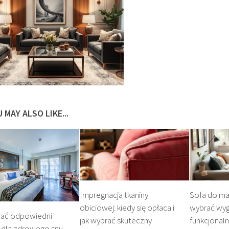
 MAY ALSO LIKE...
Impregnacja tkaniny
Sofa do mał
obiciowej: kiedy się opłaca i
wybrać wyg
rać odpowiedni
jak wybrać skuteczny
funkcjonaln
 dla zdrowego snu