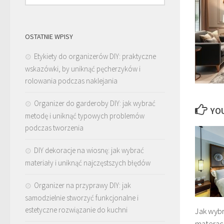
OSTATNIE WPISY
Etykiety do organizerów DIY: praktyczne
wskazówki, by uniknąć pęcherzyków i
rolowania podczas naklejania
Organizer do garderoby DIY: jak wybrać
YOU
metodę i uniknąć typowych problemów
podczas tworzenia
DIY dekoracje na wiosnę: jak wybrać
materiały i uniknąć najczęstszych błędów
Organizer na przyprawy DIY: jak
samodzielnie stworzyć funkcjonalne i
estetyczne rozwiązanie do kuchni
Jak wyb
materac