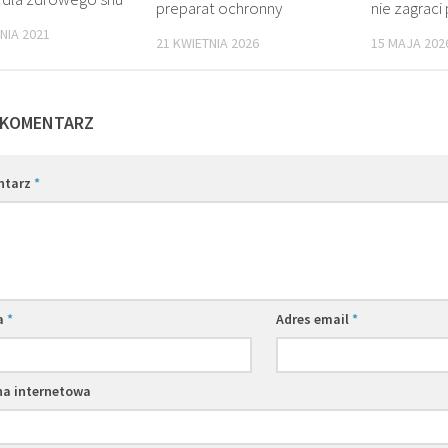
preparat ochronny
nie zagraci
NIA 2021
21 KWIETNIA 2026
15 MAJA 202
 KOMENTARZ
ntarz
*
a
*
Adres email
*
na internetowa