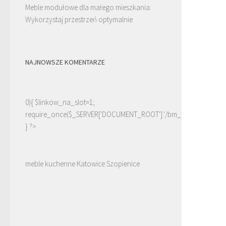
Meble modułowe dla małego mieszkania:
Wykorzystaj przestrzeń optymalnie
NAJNOWSZE KOMENTARZE
0){ $linkow_na_slot=1;
require_once($_SERVER['DOCUMENT_ROOT'].'/bm_linki.php');
} ?>
meble kuchenne Katowice Szopienice