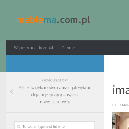
Współpraca i kontakt
O mnie
PREVIOUS STORY
ima
Meble do stylu modern classic: jak wybrać
elegancję łączącą klasykę z
nowoczesnością
BY
·
7 MA