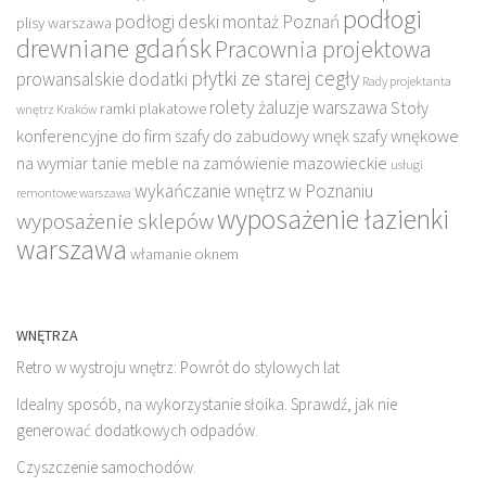
podłogi
podłogi deski montaż Poznań
plisy warszawa
drewniane gdańsk
Pracownia projektowa
płytki ze starej cegły
prowansalskie dodatki
Rady projektanta
rolety żaluzje warszawa
Stoły
ramki plakatowe
wnętrz Kraków
konferencyjne do firm
szafy do zabudowy wnęk
szafy wnękowe
na wymiar
tanie meble na zamówienie mazowieckie
usługi
wykańczanie wnętrz w Poznaniu
remontowe warszawa
wyposażenie łazienki
wyposażenie sklepów
warszawa
włamanie oknem
WNĘTRZA
Retro w wystroju wnętrz: Powrót do stylowych lat
Idealny sposób, na wykorzystanie słoika. Sprawdź, jak nie
generować dodatkowych odpadów.
Czyszczenie samochodów.