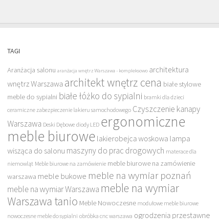
TAGI
architektura
Aranżacja salonu
aranżacja wnętrz Warszawa - kompleksowo
architekt wnętrz cena
wnętrz Warszawa
białe stylowe
białe łóżko do sypialni
meble do sypialni
bramki dla dzieci
Czyszczenie kanapy
ceramiczne zabezpieczenie lakieru samochodowego
ergonomiczne
Warszawa
Deski Dębowe
diody LED
meble biurowe
lakierobejca woskowa
lampa
maszyny do prac drogowych
wisząca do salonu
materace dla
meble biurowe na zamówienie
niemowląt
Meble biurowe na zamówienie
meble na wymiar poznań
meble bukowe
warszawa
meble na wymiar
meble na wymiar Warszawa
Warszawa tanio
Meble Nowoczesne
modułowe meble biurowe
ogrodzenia przestawne
nowoczesne meble do sypialni
obróbka cnc warszawa