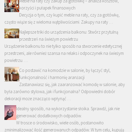
Meble na raty czy zakup za gotówkę – analiza kosztów,
korzyści i pułapek finansowych
Decyzja o tym, czy kupić meble na raty, czy za gotówkę,
często wiąże się z wieloma wątpliwościami. Zakupy na raty …
Najlepsze triki do urządzenia balkonu: Stwórz przytulną
przestrzeń na świeżym powietrzu
Urządzenie balkonu to nie tylko sposób na stworzenie estetycznej
przestrzeni, ale również szansa na relaks i odpoczynek na świeżym
powietrzu. …
Co postawić na komodzie w salonie, by łączyć styl,
funkcjonalność i harmonię aranżacji
Zastanawiasz się, jak zaaranżować komodę w salonie, aby
była zarówno stylowa, jak i funkcjonalna? Odpowiedni dobór
dekoracji może znacząco wpłynąć …
Idealny sposób, na wykorzystanie słoika. Sprawdź, jak nie
generować dodatkowych odpadów.
W trosce o środowisko, wiele osób, postanowiło
zminimalizować ilość generowanych odpadów. W tym celu, kupują