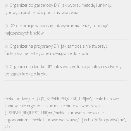
Organizer do garderoby DIY: jak wybrać metodę i uniknąć
typowych problemów podczas tworzenia
DIY dekoracje na wiosnę: jak wybrać materiały i uniknąć
najczęstszych błędów
Organizer na przyprawy DIY: jak samodzielnie stworzyć
funkcjonalne i estetyczne rozwiązanie do kuchni
Organizer na biurko DIY: jak stworzyć funkcjonalny i estetyczny
porządek krok po kroku
łóżko podwójne'; } if($_SERVER[REQUEST_URI]=='/meble-biurowe-
zamowienie-ergonomiczne-meble-biurowe-warszawa' ||
$_SERVER[REQUEST_URI]=='/meble-biurowe-zamowienie-
ergonomiczne-meble-biurowe-warszawa/' ){ echo '
łóżko podwójne
';
} ?>