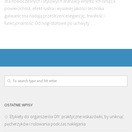
dla nowoczesnych i stylowych aranżacji wnętrz. Ich lśniąca
powierzchnia, efekt lustra i wysokiej jakości technika
galwaniczna nadają przestrzeni elegancję, trwałość i
funkcjonalność. Od nogi stołowe po uchwyty...
OSTATNIE WPISY
Etykiety do organizerów DIY: praktyczne wskazówki, by uniknąć
pęcherzyków i rolowania podczas naklejania