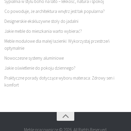
Sypialnia w stylu boho na lato – lekkość, natura i spokój
Co powoduje, że architektura wnętrz jest tak popularna?
Designerskie ekskluzywne stoły do jadalni
Jakie meble do mieszkania warto wybierać?
Meble modułowe dla małej łazienki: Wykorzystaj przestrzeń
optymalnie
Nowoczesne systemy aluminiowe
Jakie oświetlenie do pokoju dziennego?
Praktyczne porady dotyczące wyboru materaca: Zdrowy sen i
komfort
Meble pracownicze © 2026. All Rights Reserved.