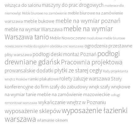
maszyny do prac drogowych
wisząca do salonu
materace dla
meble biurowe na zamówienie
niemowląt
Meble biurowe na zamówienie
meble na wymiar poznań
meble bukowe
warszawa
meble na wymiar
meble na wymiar Warszawa
Warszawa tanio
Meble Nowoczesne
modułowe meble biurowe
ogrodzenia przestawne
nowoczesne meble do sypialni
obróbka cnc warszawa
podłogi
podłogi deski montaż Poznań
plisy warszawa
drewniane gdańsk
Pracownia projektowa
płytki ze starej cegły
prowansalskie dodatki
Rady projektanta
rolety żaluzje warszawa
Stoły
ramki plakatowe
wnętrz Kraków
konferencyjne do firm
szafy do zabudowy wnęk
szafy wnękowe
na wymiar
tanie meble na zamówienie mazowieckie
usługi
wykańczanie wnętrz w Poznaniu
remontowe warszawa
wyposażenie łazienki
wyposażenie sklepów
warszawa
włamanie oknem