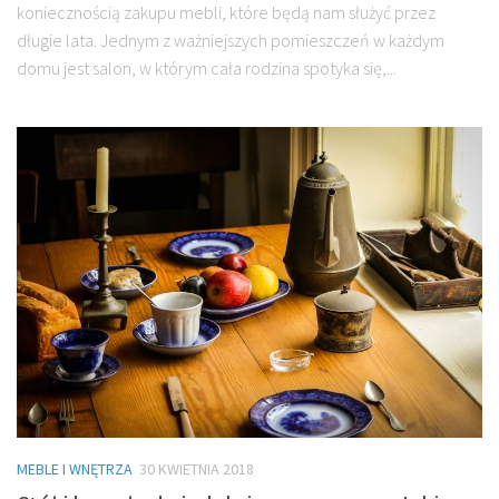
koniecznością zakupu mebli, które będą nam służyć przez
długie lata. Jednym z ważniejszych pomieszczeń w każdym
domu jest salon, w którym cała rodzina spotyka się,...
MEBLE I WNĘTRZA
30 KWIETNIA 2018