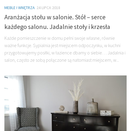
MEBLE I WNĘTRZA
24 LIPCA 2018
Aranżacja stołu w salonie. Stół – serce
każdego salonu. Jadalnie stoły i krzesła
Każde pomieszczenie w domu pełni swoje własne, równie
ważne funkcje. Sypialnia jest miejscem odpoczynku, w kuchni
przygotowujemy posiłki, w łazience dbamy o siebie… Jadalnia i
salon, często ze sobą połączone są natomiast miejscem, w...