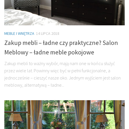
MEBLE I WNĘTRZA
14 LIPCA 2018
Zakup mebli – ładne czy praktyczne? Salon
Meblowy – ładne meble pokojowe
Zakup mebli to ważny wybór, mają nam one w końcu służyć
przez wiele lat. Powinny więc być w pełni funkcjonalne, a
jednocześnie – cieszyć nasze oko. Jednym wyjściem jest salon
meblowy, alternatywą – ładne...