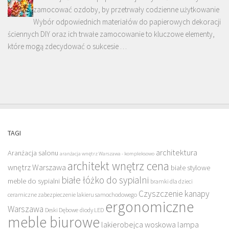
zamocować ozdoby, by przetrwały codzienne użytkowanie
Wybór odpowiednich materiałów do papierowych dekoracji
ściennych DIY oraz ich trwałe zamocowanie to kluczowe elementy,
które mogą zdecydować o sukcesie …
TAGI
architektura
Aranżacja salonu
aranżacja wnętrz Warszawa - kompleksowo
architekt wnętrz cena
wnętrz Warszawa
białe stylowe
białe łóżko do sypialni
meble do sypialni
bramki dla dzieci
Czyszczenie kanapy
ceramiczne zabezpieczenie lakieru samochodowego
ergonomiczne
Warszawa
Deski Dębowe
diody LED
meble biurowe
lakierobejca woskowa
lampa