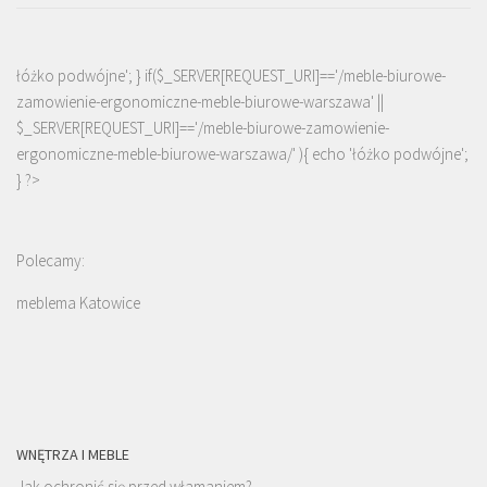
łóżko podwójne'; } if($_SERVER[REQUEST_URI]=='/meble-biurowe-
zamowienie-ergonomiczne-meble-biurowe-warszawa' ||
$_SERVER[REQUEST_URI]=='/meble-biurowe-zamowienie-
ergonomiczne-meble-biurowe-warszawa/' ){ echo '
łóżko podwójne
';
} ?>
Polecamy:
meblema Katowice
WNĘTRZA I MEBLE
Jak ochronić się przed włamaniem?