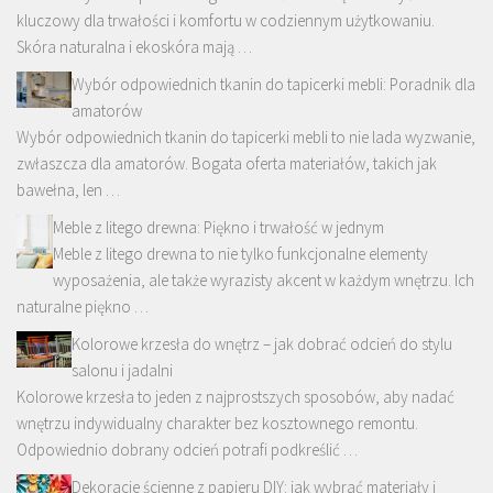
kluczowy dla trwałości i komfortu w codziennym użytkowaniu.
Skóra naturalna i ekoskóra mają …
Wybór odpowiednich tkanin do tapicerki mebli: Poradnik dla
amatorów
Wybór odpowiednich tkanin do tapicerki mebli to nie lada wyzwanie,
zwłaszcza dla amatorów. Bogata oferta materiałów, takich jak
bawełna, len …
Meble z litego drewna: Piękno i trwałość w jednym
Meble z litego drewna to nie tylko funkcjonalne elementy
wyposażenia, ale także wyrazisty akcent w każdym wnętrzu. Ich
naturalne piękno …
Kolorowe krzesła do wnętrz – jak dobrać odcień do stylu
salonu i jadalni
Kolorowe krzesła to jeden z najprostszych sposobów, aby nadać
wnętrzu indywidualny charakter bez kosztownego remontu.
Odpowiednio dobrany odcień potrafi podkreślić …
Dekoracje ścienne z papieru DIY: jak wybrać materiały i