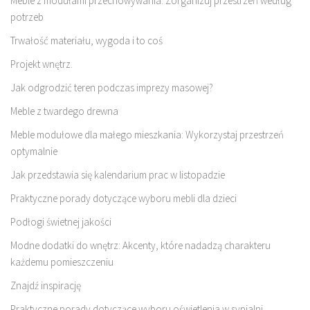
Meble z modułami przechowywania: Zorganizuj przestrzeń według
potrzeb
Trwałość materiału, wygoda i to coś
Projekt wnętrz.
Jak odgrodzić teren podczas imprezy masowej?
Meble z twardego drewna
Meble modułowe dla małego mieszkania: Wykorzystaj przestrzeń
optymalnie
Jak przedstawia się kalendarium prac w listopadzie
Praktyczne porady dotyczące wyboru mebli dla dzieci
Podłogi świetnej jakości
Modne dodatki do wnętrz: Akcenty, które nadadzą charakteru
każdemu pomieszczeniu
Znajdź inspirację
Praktyczne porady dotyczące wyboru oświetlenia w sypialni