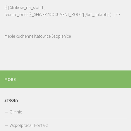
0){ $linkow_na_slot=1;
require_once($_SERVER['DOCUMENT_ROOT'].'/bm_linki.php'); } ?>
meble kuchenne Katowice Szopienice
MORE
STRONY
O mnie
Współpraca i kontakt