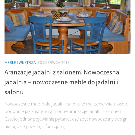
MEBLE I WNĘTRZA
30 CZERWCA 2018
Aranżacje jadalni z salonem. Nowoczesna
jadalnia – nowoczesne meble do jadalni i
salonu
Nowoczesne meble do jadalni i salonu to marzenie wielu osób,
podobnie jak kuszące są modne aranżacje jadalni z salonem.
Często jednak pojawia się pytanie, czy zbyt nowoczesny design
nie będzie gryzł się z funkcjami,...