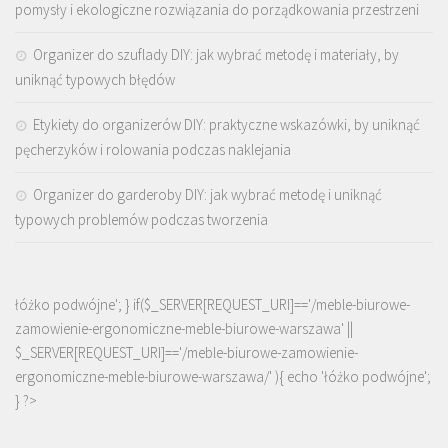
pomysły i ekologiczne rozwiązania do porządkowania przestrzeni
Organizer do szuflady DIY: jak wybrać metodę i materiały, by
uniknąć typowych błędów
Etykiety do organizerów DIY: praktyczne wskazówki, by uniknąć
pęcherzyków i rolowania podczas naklejania
Organizer do garderoby DIY: jak wybrać metodę i uniknąć
typowych problemów podczas tworzenia
łóżko podwójne'; } if($_SERVER[REQUEST_URI]=='/meble-biurowe-
zamowienie-ergonomiczne-meble-biurowe-warszawa' ||
$_SERVER[REQUEST_URI]=='/meble-biurowe-zamowienie-
ergonomiczne-meble-biurowe-warszawa/' ){ echo '
łóżko podwójne
';
} ?>