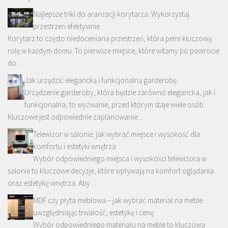
Najlepsze triki do aranżacji korytarza: Wykorzystaj
przestrzeń efektywnie
Korytarz to często niedoceniana przestrzeń, która pełni kluczową
rolę w każdym domu. To pierwsze miejsce, które witamy po powrocie
do …
Jak urządzić elegancką i funkcjonalną garderobę
Urządzenie garderoby, która będzie zarówno elegancka, jak i
funkcjonalna, to wyzwanie, przed którym staje wiele osób.
Kluczowe jest odpowiednie zaplanowanie …
Telewizor w salonie: jak wybrać miejsce i wysokość dla
komfortu i estetyki wnętrza
Wybór odpowiedniego miejsca i wysokości telewizora w
salonie to kluczowe decyzje, które wpływają na komfort oglądania
oraz estetykę wnętrza. Aby …
MDF czy płyta meblowa – jak wybrać materiał na meble
uwzględniając trwałość, estetykę i cenę
Wybór odpowiedniego materiału na meble to kluczowa