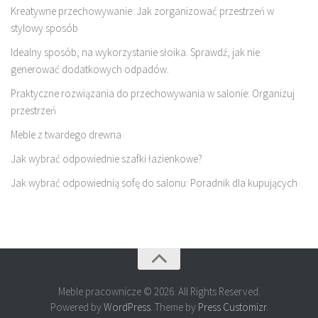
Kreatywne przechowywanie: Jak zorganizować przestrzeń w
stylowy sposób
Idealny sposób, na wykorzystanie słoika. Sprawdź, jak nie
generować dodatkowych odpadów.
Praktyczne rozwiązania do przechowywania w salonie: Organizuj
przestrzeń
Meble z twardego drewna
Jak wybrać odpowiednie szafki łazienkowe?
Jak wybrać odpowiednią sofę do salonu: Poradnik dla kupujących
Meble pracownicze © 2026. All Rights Reserved.
Powered by
WordPress
. Theme by
Press Customizr
.