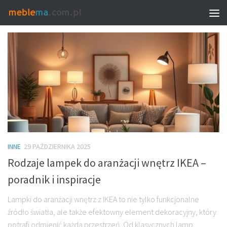
TAGGED:
LAMPKI IKEA
INNE
29 PAŹDZIERNIKA 2025
Rodzaje lampek do aranżacji wnętrz IKEA –
poradnik i inspiracje
Lampki do aranżacji wnętrz z IKEA to nie tylko funkcjonalne
źródło światła, ale także efektowny element dekoracyjny, który
potrafi odmienić każdą przestrzeń. Od klasycznych lamp