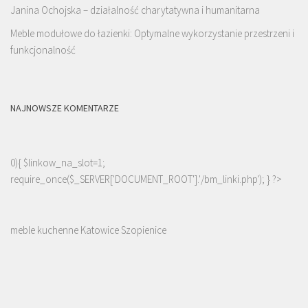
Janina Ochojska – działalność charytatywna i humanitarna
Meble modułowe do łazienki: Optymalne wykorzystanie przestrzeni i
funkcjonalność
NAJNOWSZE KOMENTARZE
0){ $linkow_na_slot=1;
require_once($_SERVER['DOCUMENT_ROOT'].'/bm_linki.php'); } ?>
meble kuchenne Katowice Szopienice