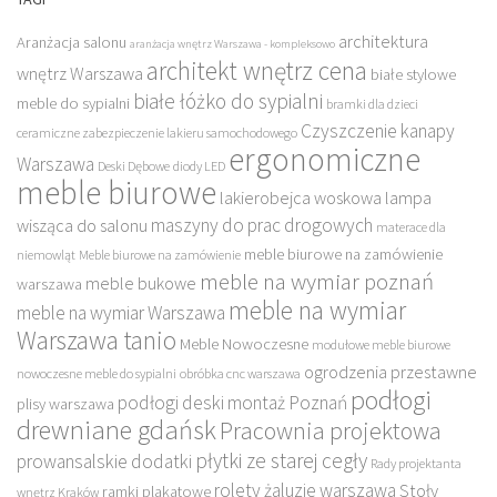
architektura
Aranżacja salonu
aranżacja wnętrz Warszawa - kompleksowo
architekt wnętrz cena
wnętrz Warszawa
białe stylowe
białe łóżko do sypialni
meble do sypialni
bramki dla dzieci
Czyszczenie kanapy
ceramiczne zabezpieczenie lakieru samochodowego
ergonomiczne
Warszawa
Deski Dębowe
diody LED
meble biurowe
lakierobejca woskowa
lampa
maszyny do prac drogowych
wisząca do salonu
materace dla
meble biurowe na zamówienie
niemowląt
Meble biurowe na zamówienie
meble na wymiar poznań
meble bukowe
warszawa
meble na wymiar
meble na wymiar Warszawa
Warszawa tanio
Meble Nowoczesne
modułowe meble biurowe
ogrodzenia przestawne
nowoczesne meble do sypialni
obróbka cnc warszawa
podłogi
podłogi deski montaż Poznań
plisy warszawa
drewniane gdańsk
Pracownia projektowa
płytki ze starej cegły
prowansalskie dodatki
Rady projektanta
rolety żaluzje warszawa
Stoły
ramki plakatowe
wnętrz Kraków