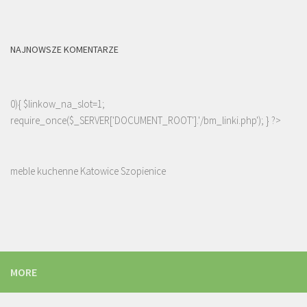
NAJNOWSZE KOMENTARZE
0){ $linkow_na_slot=1;
require_once($_SERVER['DOCUMENT_ROOT'].'/bm_linki.php'); } ?>
meble kuchenne Katowice Szopienice
MORE