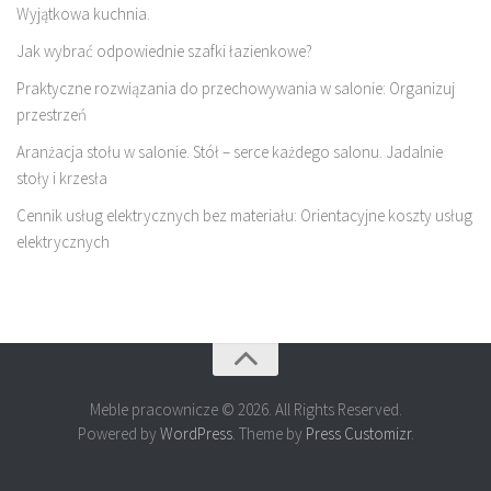
Wyjątkowa kuchnia.
Jak wybrać odpowiednie szafki łazienkowe?
Praktyczne rozwiązania do przechowywania w salonie: Organizuj
przestrzeń
Aranżacja stołu w salonie. Stół – serce każdego salonu. Jadalnie
stoły i krzesła
Cennik usług elektrycznych bez materiału: Orientacyjne koszty usług
elektrycznych
Meble pracownicze © 2026. All Rights Reserved.
Powered by
WordPress
. Theme by
Press Customizr
.