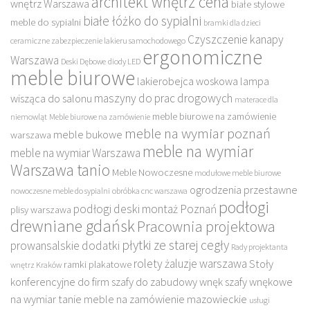
architekt wnętrz cena
wnętrz Warszawa
białe stylowe
białe łóżko do sypialni
meble do sypialni
bramki dla dzieci
Czyszczenie kanapy
ceramiczne zabezpieczenie lakieru samochodowego
ergonomiczne
Warszawa
Deski Dębowe
diody LED
meble biurowe
lakierobejca woskowa
lampa
maszyny do prac drogowych
wisząca do salonu
materace dla
meble biurowe na zamówienie
niemowląt
Meble biurowe na zamówienie
meble na wymiar poznań
meble bukowe
warszawa
meble na wymiar
meble na wymiar Warszawa
Warszawa tanio
Meble Nowoczesne
modułowe meble biurowe
ogrodzenia przestawne
nowoczesne meble do sypialni
obróbka cnc warszawa
podłogi
podłogi deski montaż Poznań
plisy warszawa
drewniane gdańsk
Pracownia projektowa
płytki ze starej cegły
prowansalskie dodatki
Rady projektanta
rolety żaluzje warszawa
Stoły
ramki plakatowe
wnętrz Kraków
konferencyjne do firm
szafy do zabudowy wnęk
szafy wnękowe
na wymiar
tanie meble na zamówienie mazowieckie
usługi