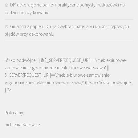
DIY dekoracje na balkon: praktyczne pomysły i wskazówki na
codzienne użytkowanie
Girlanda z papieru DIY: jak wybrać materiały i uniknąć typowych
błędów przy dekorowaniu
łóżko podwójne'; } if($_SERVER[REQUEST_URI]=='/meble-biurowe-
zamowienie-ergonomiczne-meble-biurowe-warszawa' ||
$_SERVER[REQUEST_URI]=='/meble-biurowe-zamowienie-
ergonomiczne-meble-biurowe-warszawa/' ){ echo '
łóżko podwójne
';
} ?>
Polecamy:
meblema Katowice