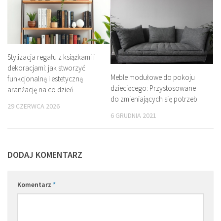
Stylizacja regału z książkami i
dekoracjami: jak stworzyć
Meble modułowe do pokoju
funkcjonalną i estetyczną
dziecięcego: Przystosowane
aranżację na co dzień
do zmieniających się potrzeb
29 CZERWCA 2026
6 GRUDNIA 2021
DODAJ KOMENTARZ
Komentarz
*