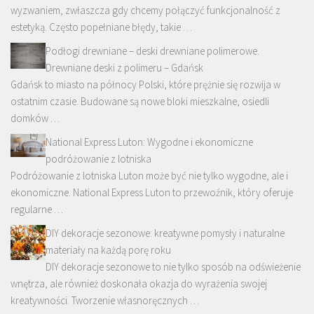
wyzwaniem, zwłaszcza gdy chcemy połączyć funkcjonalność z
estetyką. Często popełniane błędy, takie …
Podłogi drewniane – deski drewniane polimerowe.
Drewniane deski z polimeru – Gdańsk
Gdańsk to miasto na północy Polski, które prężnie się rozwija w
ostatnim czasie. Budowane są nowe bloki mieszkalne, osiedli
domków …
National Express Luton: Wygodne i ekonomiczne
podróżowanie z lotniska
Podróżowanie z lotniska Luton może być nie tylko wygodne, ale i
ekonomiczne. National Express Luton to przewoźnik, który oferuje
regularne …
DIY dekoracje sezonowe: kreatywne pomysły i naturalne
materiały na każdą porę roku
DIY dekoracje sezonowe to nie tylko sposób na odświeżenie
wnętrza, ale również doskonała okazja do wyrażenia swojej
kreatywności. Tworzenie własnoręcznych …