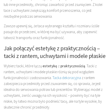
lub inne przedmioty, chroniąc zawartość przed zsunięciem. Z kolei
tace z uchwytami zwiększają komfort przenoszenia, co jest
niezbędne podczas serwowania.
Zawsze upewnij się, że taca wybranego kształtu i rozmiaru ściśle
pasuje do przestrzeni, w której ma być używana, aby zapewnić
łatwość transportu oraz funkcjonalność.
Jak połączyć estetykę z praktycznością –
tacki z rantem, uchwytami i modele płaskie
Wybierz tacki, które łączą
estetykę
z
praktycznością
. Tacki z
rantem, uchwytami i modele płaskie różnią się pod względem
funkcjonalności i zastosowania.
Tacka dekoracyjna
z rantem
zabezpiecza przedmioty przed zsuwaniem się, co sprawia, że jest
idealna do serwowania potraw lub prezentów. Wybierając model z
uchwytami, zwróć uwagę na ich wysokość – powinny być na tyle
niskie, by łatwo można było podnieść tacę, ale na tyle wysokie, by
skutecznie chronić przedmioty.