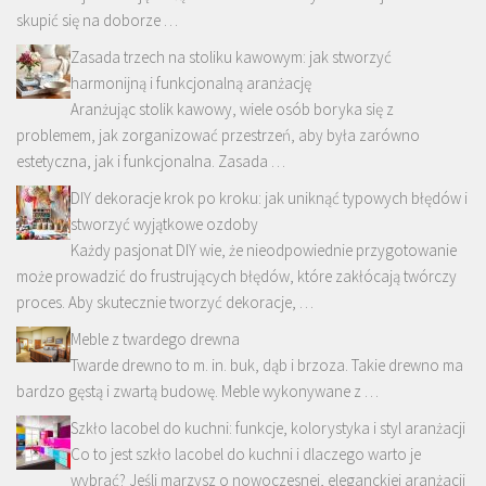
skupić się na doborze …
Zasada trzech na stoliku kawowym: jak stworzyć
harmonijną i funkcjonalną aranżację
Aranżując stolik kawowy, wiele osób boryka się z
problemem, jak zorganizować przestrzeń, aby była zarówno
estetyczna, jak i funkcjonalna. Zasada …
DIY dekoracje krok po kroku: jak uniknąć typowych błędów i
stworzyć wyjątkowe ozdoby
Każdy pasjonat DIY wie, że nieodpowiednie przygotowanie
może prowadzić do frustrujących błędów, które zakłócają twórczy
proces. Aby skutecznie tworzyć dekoracje, …
Meble z twardego drewna
Twarde drewno to m. in. buk, dąb i brzoza. Takie drewno ma
bardzo gęstą i zwartą budowę. Meble wykonywane z …
Szkło lacobel do kuchni: funkcje, kolorystyka i styl aranżacji
Co to jest szkło lacobel do kuchni i dlaczego warto je
wybrać? Jeśli marzysz o nowoczesnej, eleganckiej aranżacji