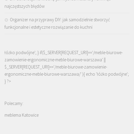
najczęstszych błędów
Organizer na przyprawy DIY: jak samodzielnie stworzyć
funkcjonalne i estetyczne rozwiązanie do kuchni
łóżko podwójne'; } if($_SERVER[REQUEST_URI]=='/meble-biurowe-
zamowienie-ergonomiczne-meble-biurowe-warszawa' ||
$_SERVER[REQUEST_URI]=='/meble-biurowe-zamowienie-
ergonomiczne-meble-biurowe-warszawa/' ){ echo '
łóżko podwójne
';
} ?>
Polecamy:
meblema Katowice