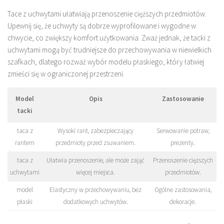
Tace z uchwytami ułatwiają przenoszenie cięższych przedmiotów.
Upewnij się, że uchwyty są dobrze wyprofilowane i wygodne w
chwycie, co zwiększy komfort użytkowania. Zważ jednak, że tacki z
uchwytami mogą być trudniejsze do przechowywania w niewielkich
szafkach, dlatego rozważ wybór modelu płaskiego, który łatwiej
zmieści się w ograniczonej przestrzeni.
Model
Opis
Zastosowanie
tacki
taca z
Wysoki rant, zabezpieczający
Serwowanie potraw,
rantem
przedmioty przed zsuwaniem.
prezenty.
taca z
Ułatwia przenoszenie, ale może zająć
Przenoszenie cięższych
uchwytami
więcej miejsca.
przedmiotów.
model
Elastyczny w przechowywaniu, bez
Ogólne zastosowania,
płaski
dodatkowych uchwytów.
dekoracje.