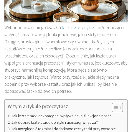
Wybór odpowiedniego kształtu
tacki dekoracyjnej
może znacząco
wpłynąć na zarówno jej funkcjonalność, jak i estetykę wnętrza.
Okrągłe, prostokątne, kwadratowe czy owalne – każdy z tych
kształtów oferuje różne możliwości w zakresie przenoszenia
przedmiotów oraz ich ekspozycji. Zrozumienie, jak kształt tacki
współgra z aranżacją przestrzeni i stylem wnętrza, jest kluczowe, aby
stworzyć harmonijną kompozycję, która będzie zarówno
praktyczna, jak i stylowa. Warto przyjrzeć się, jakie błędy można
popełnić przy wyborze kształtu oraz jak ich unikać, by idealnie
dopasować tackę do swoich potrzeb.
W tym artykule przeczytasz
Jak kształt tacki dekoracyjnej wpływa na jej funkcjonalność?
Jak dobrać kształt tacki do stylu i aranżacji wnętrza?
Jak uwzględnić rozmiar i dodatkowe cechy tacki przy wyborze