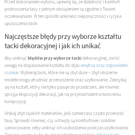
Przed dokonaniem wyboru, upewnij się, że stabilność i komfort
podnoszenia tacy z pełnym obciążeniem są zgodne z Twoimi
oczekiwaniami. W ten sposób unikniesz nieporęczności i ryzyka
upuszczenia tacki.
Najczęstsze błędy przy wyborze kształtu
tacki dekoracyjnej i jak ich unikać
Aby uniknąć
błędów przy wyborze tacki
dekoracyjnej, zwróć
uwagę na dopasowanie kształtu do stylu
wnętrza oraz odpowiedni
rozmiar
. Wybieraj tacki, które nie są zbyt duże – zbyt obszerne
modele mogą utrudniać przenoszenie oraz użytkowanie. Zdecyduj
się na kształt, który nie tylko pasuje do przestrzeni, ale również
sprzyja ekspozycji dekoracji, jak na przykład talent w tworzeniu
kompozycji.
Unikaj zbyt ciężkich materiałów, jeśli zamierzasz często przenosić
tacę. Sprawdź również, czy uchwyty są komfortowe i solidnie
zamocowane, żeby uniknąć ich uszkodzenia podczas użytkowania.
Zwracaj uwagę na to, by nie przeładowywać tacy
dekoracjami –