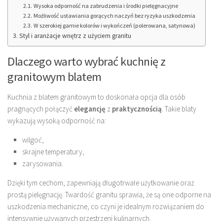
Wysoka odporność na zabrudzenia i środki pielęgnacyjne
Możliwość ustawiania gorących naczyń bez ryzyka uszkodzenia
W szerokiej gamie kolorów i wykończeń (polerowana, satynowa)
Styl i aranżacje wnętrz z użyciem granitu
Dlaczego warto wybrać kuchnię z
granitowym blatem
Kuchnia z blatem granitowym to doskonała opcja dla osób
pragnących połączyć
elegancję
z
praktycznością
. Takie blaty
wykazują wysoką odporność na:
wilgoć,
skrajne temperatury,
zarysowania.
Dzięki tym cechom, zapewniają długotrwałe użytkowanie oraz
prostą pielęgnację. Twardość granitu sprawia, że są one odporne na
uszkodzenia mechaniczne, co czyni je idealnym rozwiązaniem do
intensywnie używanych przestrzeni kulinarnych.