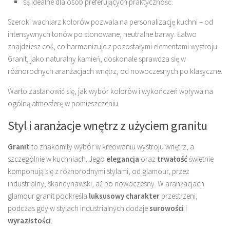
są idealne dla osób preferujących praktyczność.
Szeroki wachlarz kolorów pozwala na personalizację kuchni – od
intensywnych tonów po stonowane, neutralne barwy. Łatwo
znajdziesz coś, co harmonizuje z pozostałymi elementami wystroju.
Granit, jako naturalny kamień, doskonale sprawdza się w
różnorodnych aranżacjach wnętrz, od nowoczesnych po klasyczne.
Warto zastanowić się, jak wybór kolorów i wykończeń wpływa na
ogólną atmosferę w pomieszczeniu.
Styl i aranżacje wnętrz z użyciem granitu
Granit
to znakomity wybór w kreowaniu wystroju wnętrz, a
szczególnie w kuchniach. Jego
elegancja
oraz
trwałość
świetnie
komponują się z różnorodnymi stylami, od glamour, przez
industrialny, skandynawski, aż po nowoczesny. W aranżacjach
glamour granit podkreśla
luksusowy charakter
przestrzeni,
podczas gdy w stylach industrialnych dodaje
surowości
i
wyrazistości
.