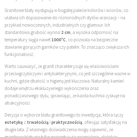
Granitowe blaty występują w bogatej palecie kolorów i wzorów, co
ułatwia ich dopasowanie do różnorodnych stylów aranżacji – na
przykład nowoczesnych, industrialnych czy glamour. Ich
standardowa grubość wynosi
2 cm
, a wysoka odporność na
temperatury sięga nawet
1000°C
, co pozwala na bezpieczne
stawianie gorących garnków czy patelni. To znacząco zwiększa ich
funkcjonalność.
Warto zauważyć, że granit charakteryzuje się właściwościami
przeciwgrzybiczymi i antybakteryjnymi, co jest szczególnie ważne w
kuchni, gdzie dbałość o higienę jest kluczowa. Naturalny kamień
dodaje wnętrzu ekskluzywnego wykończenia oraz
ponadczasowego stylu, sprawiając, że każda kuchnia zyskuje na
atrakcyjności.
Decyzja o wyborze blatu granitowego to inwestycja, która łączy
estetykę
z
trwałością
i
praktycznością
, oferując satysfakcję na
długie lata. Z własnego doświadczenia mogę zapewnić, że
granitowe blaty nie tylko prezentują się przepięknie, ale także