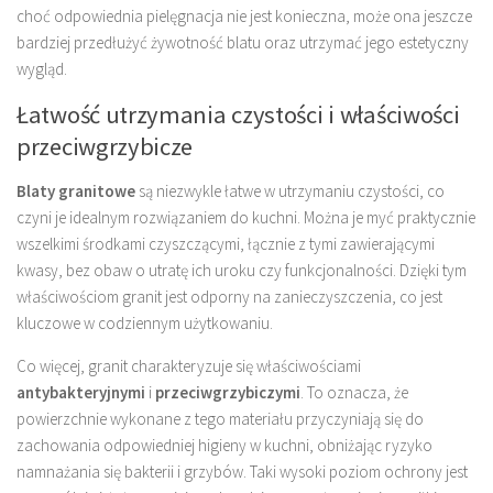
choć odpowiednia pielęgnacja nie jest konieczna, może ona jeszcze
bardziej przedłużyć żywotność blatu oraz utrzymać jego estetyczny
wygląd.
Łatwość utrzymania czystości i właściwości
przeciwgrzybicze
Blaty granitowe
są niezwykle łatwe w utrzymaniu czystości, co
czyni je idealnym rozwiązaniem do kuchni. Można je myć praktycznie
wszelkimi środkami czyszczącymi, łącznie z tymi zawierającymi
kwasy, bez obaw o utratę ich uroku czy funkcjonalności. Dzięki tym
właściwościom granit jest odporny na zanieczyszczenia, co jest
kluczowe w codziennym użytkowaniu.
Co więcej, granit charakteryzuje się właściwościami
antybakteryjnymi
i
przeciwgrzybiczymi
. To oznacza, że
powierzchnie wykonane z tego materiału przyczyniają się do
zachowania odpowiedniej higieny w kuchni, obniżając ryzyko
namnażania się bakterii i grzybów. Taki wysoki poziom ochrony jest