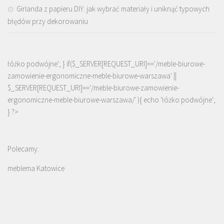
Girlanda z papieru DIY: jak wybrać materiały i uniknąć typowych
błędów przy dekorowaniu
łóżko podwójne'; } if($_SERVER[REQUEST_URI]=='/meble-biurowe-
zamowienie-ergonomiczne-meble-biurowe-warszawa' ||
$_SERVER[REQUEST_URI]=='/meble-biurowe-zamowienie-
ergonomiczne-meble-biurowe-warszawa/' ){ echo '
łóżko podwójne
';
} ?>
Polecamy:
meblema Katowice