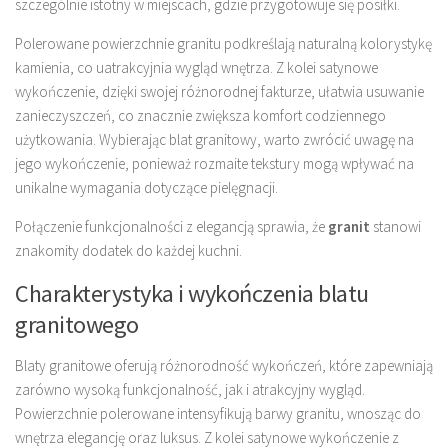
szczególnie istotny w miejscach, gdzie przygotowuje się posiłki.
Polerowane powierzchnie granitu podkreślają naturalną kolorystykę
kamienia, co uatrakcyjnia wygląd wnętrza. Z kolei satynowe
wykończenie, dzięki swojej różnorodnej fakturze, ułatwia usuwanie
zanieczyszczeń, co znacznie zwiększa komfort codziennego
użytkowania. Wybierając blat granitowy, warto zwrócić uwagę na
jego wykończenie, ponieważ rozmaite tekstury mogą wpływać na
unikalne wymagania dotyczące pielęgnacji.
Połączenie funkcjonalności z elegancją sprawia, że
granit
stanowi
znakomity dodatek do każdej kuchni.
Charakterystyka i wykończenia blatu
granitowego
Blaty granitowe oferują różnorodność wykończeń, które zapewniają
zarówno wysoką funkcjonalność, jak i atrakcyjny wygląd.
Powierzchnie polerowane intensyfikują barwy granitu, wnosząc do
wnętrza elegancję oraz luksus. Z kolei satynowe wykończenie z