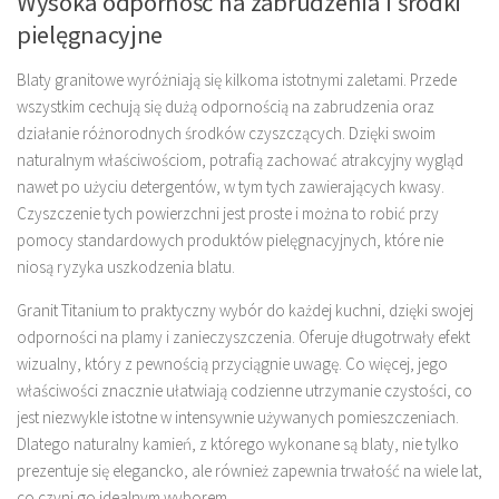
Wysoka odporność na zabrudzenia i środki
pielęgnacyjne
Blaty granitowe wyróżniają się kilkoma istotnymi zaletami. Przede
wszystkim cechują się dużą odpornością na zabrudzenia oraz
działanie różnorodnych środków czyszczących. Dzięki swoim
naturalnym właściwościom, potrafią zachować atrakcyjny wygląd
nawet po użyciu detergentów, w tym tych zawierających kwasy.
Czyszczenie tych powierzchni jest proste i można to robić przy
pomocy standardowych produktów pielęgnacyjnych, które nie
niosą ryzyka uszkodzenia blatu.
Granit Titanium to praktyczny wybór do każdej kuchni, dzięki swojej
odporności na plamy i zanieczyszczenia. Oferuje długotrwały efekt
wizualny, który z pewnością przyciągnie uwagę. Co więcej, jego
właściwości znacznie ułatwiają codzienne utrzymanie czystości, co
jest niezwykle istotne w intensywnie używanych pomieszczeniach.
Dlatego naturalny kamień, z którego wykonane są blaty, nie tylko
prezentuje się elegancko, ale również zapewnia trwałość na wiele lat,
co czyni go idealnym wyborem.