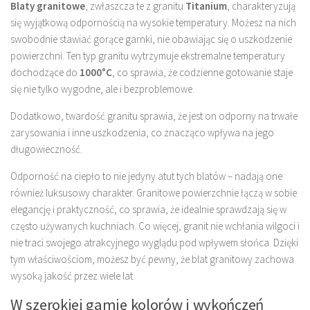
Blaty granitowe
, zwłaszcza te z granitu
Titanium
, charakteryzują
się wyjątkową odpornością na wysokie temperatury. Możesz na nich
swobodnie stawiać gorące garnki, nie obawiając się o uszkodzenie
powierzchni. Ten typ granitu wytrzymuje ekstremalne temperatury
dochodzące do
1000°C
, co sprawia, że codzienne gotowanie staje
się nie tylko wygodne, ale i bezproblemowe.
Dodatkowo, twardość granitu sprawia, że jest on odporny na trwałe
zarysowania i inne uszkodzenia, co znacząco wpływa na jego
długowieczność.
Odporność na ciepło to nie jedyny atut tych blatów – nadają one
również luksusowy charakter. Granitowe powierzchnie łączą w sobie
elegancję i praktyczność, co sprawia, że idealnie sprawdzają się w
często używanych kuchniach. Co więcej, granit nie wchłania wilgoci i
nie traci swojego atrakcyjnego wyglądu pod wpływem słońca. Dzięki
tym właściwościom, możesz być pewny, że blat granitowy zachowa
wysoką jakość przez wiele lat.
W szerokiej gamie kolorów i wykończeń