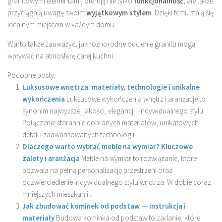
granitowymi elementami, oferują nie tylko
funkcjonalność
, ale także
przyciągają uwagę swoim
wyjątkowym stylem
. Dzięki temu stają się
idealnym miejscem w każdym domu.
Warto także zauważyć, jak różnorodne odcienie granitu mogą
wpływać na atmosferę całej kuchni.
Podobne posty:
Luksusowe wnętrza: materiały, technologie i unikalne
wykończenia
Luksusowe wykończenia wnętrz i aranżacje to
synonim najwyższej jakości, elegancji i indywidualnego stylu.
Połączenie starannie dobranych materiałów, unikatowych
detali i zaawansowanych technologii...
Dlaczego warto wybrać meble na wymiar? Kluczowe
zalety i aranżacja
Meble na wymiar to rozwiązanie, które
pozwala na pełną personalizację przestrzeni oraz
odzwierciedlenie indywidualnego stylu wnętrza. W dobie coraz
mniejszych mieszkań i...
Jak zbudować kominek od podstaw — instrukcja i
materiały
Budowa kominka od podstaw to zadanie, które