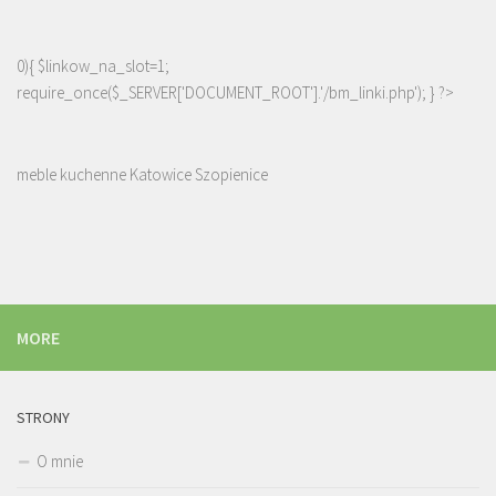
0){ $linkow_na_slot=1;
require_once($_SERVER['DOCUMENT_ROOT'].'/bm_linki.php'); } ?>
meble kuchenne Katowice Szopienice
MORE
STRONY
O mnie