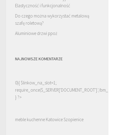
Elastyczność i funkcjonalność
Do czego można wykorzystać metalową
szafę roletową?
Aluminiowe drzwi ppoż
NAJNOWSZE KOMENTARZE
0){ $linkow_na_slot=1;
require_once($_SERVER['DOCUMENT_ROOT'].'/bm_linki.php');
} ?>
meble kuchenne Katowice Szopienice