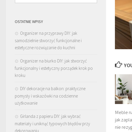
OSTATNIE WPISY
Organizer na przyprawy DIY: jak
samodzielnie stworzyć funkcjonalne i
estetyczne rozwiązanie do kuchni
Organizer na biurko DIY: jak stworzyć
YOU
funkcjonalny i estetyczny porządek krok po
kroku
DIY dekoracje na balkon: praktyczne
pomysły i wskazówki na codzienne
użytkowanie
Meble na
Girlanda z papieru DIY: jak wybrać
jak zapl
materiały i uniknąć typowych błędów przy
nie rez
dekorowaniu