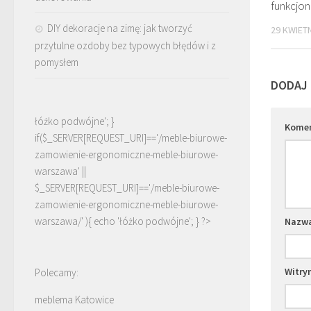
funkcjona
DIY dekoracje na zimę: jak tworzyć
29 KWIETN
przytulne ozdoby bez typowych błędów i z
pomysłem
DODAJ
łóżko podwójne'; }
Kome
if($_SERVER[REQUEST_URI]=='/meble-biurowe-
zamowienie-ergonomiczne-meble-biurowe-
warszawa' ||
$_SERVER[REQUEST_URI]=='/meble-biurowe-
zamowienie-ergonomiczne-meble-biurowe-
warszawa/' ){ echo '
łóżko podwójne
'; } ?>
Nazw
Witry
Polecamy:
meblema Katowice