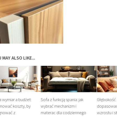
 MAY ALSO LIKE...
 wymiar a budżet:
Sofa z funkcją spania: jak
Głębokość s
anować koszty, by
wybrać mechanizm i
dopasować 
ygnować z
materac dla codziennego
wzrostu i s