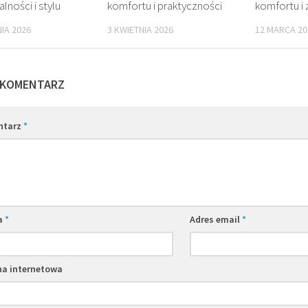
lności i stylu
komfortu i praktyczności
komfortu i
IA 2026
3 KWIETNIA 2026
12 MARCA 20
 KOMENTARZ
ntarz
*
a
*
Adres email
*
na internetowa