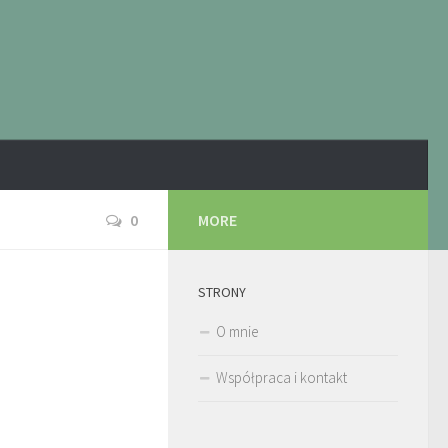
0
MORE
STRONY
O mnie
Współpraca i kontakt