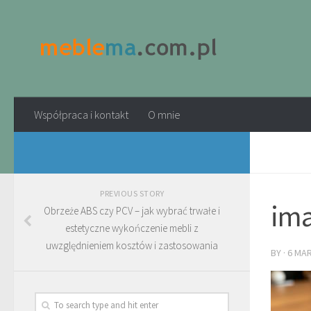
Współpraca i kontakt
O mnie
PREVIOUS STORY
ima
Obrzeże ABS czy PCV – jak wybrać trwałe i
estetyczne wykończenie mebli z
uwzględnieniem kosztów i zastosowania
BY
·
6 MA