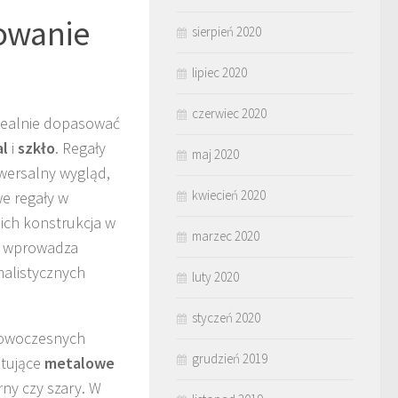
sowanie
sierpień 2020
lipiec 2020
czerwiec 2020
idealnie dopasować
l
i
szkło
. Regały
maj 2020
iwersalny wygląd,
kwiecień 2020
e regały w
ich konstrukcja w
marzec 2020
ch wprowadza
malistycznych
luty 2020
styczeń 2020
 nowoczesnych
grudzień 2019
stujące
metalowe
rny czy szary. W