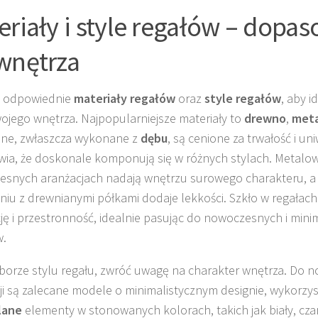
eriały i style regałów – dopa
wnętrza
z odpowiednie
materiały regałów
oraz
style regałów
, aby 
wojego wnętrza. Najpopularniejsze materiały to
drewno
,
meta
ne, zwłaszcza wykonane z
dębu
, są cenione za trwałość i un
wia, że doskonale komponują się w różnych stylach. Metalow
snych aranżacjach nadają wnętrzu surowego charakteru, a 
niu z drewnianymi półkami dodaje lekkości. Szkło w regała
ję i przestronność, idealnie pasując do nowoczesnych i mini
w.
borze stylu regału, zwróć uwagę na charakter wnętrza. Do
ji są zalecane modele o minimalistycznym designie, wykorzy
lane
elementy w stonowanych kolorach, takich jak biały, cza