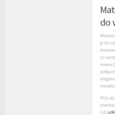
Mat
do 
Wybier
je do s
drewnia
co spra
nowocze
połącze
eleganc
trendó
Przy wy
aranżac
lub
szk