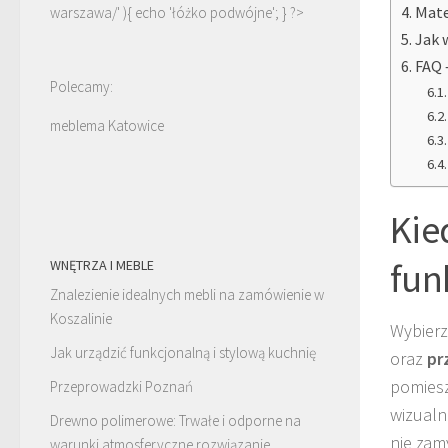
Mate
warszawa/' ){ echo '
łóżko podwójne
'; } ?>
Jak 
FAQ 
Polecamy:
meblema Katowice
Kie
fun
WNĘTRZA I MEBLE
Znalezienie idealnych mebli na zamówienie w
Koszalinie
Wybier
Jak urządzić funkcjonalną i stylową kuchnię
oraz
pr
pomiesz
Przeprowadzki Poznań
wizualn
Drewno polimerowe: Trwałe i odporne na
nie zam
warunki atmosferyczne rozwiązanie