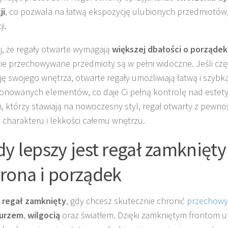
ji
, co pozwala na łatwą ekspozycję ulubionych przedmiotów,
i.
j, że regały otwarte wymagają
większej dbałości o porządek
ie przechowywane przedmioty są w pełni widoczne. Jeśli czę
ję swojego wnętrza, otwarte regały umożliwiają łatwą i szybk
nowanych elementów, co daje Ci pełną kontrolę nad estetyk
h, którzy stawiają na nowoczesny styl, regał otwarty z pewno
 charakteru i lekkości całemu wnętrzu.
dy lepszy jest regał zamknięty
rona i porządek
z
regał zamknięty
, gdy chcesz skutecznie chronić
przechowy
urzem
,
wilgocią
oraz światłem. Dzięki zamkniętym frontom 