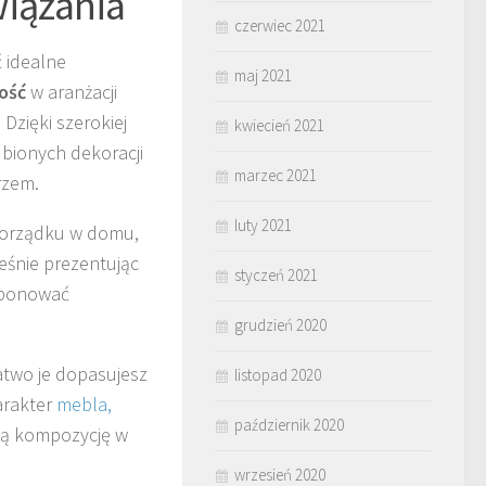
iązania
czerwiec 2021
ć idealne
maj 2021
ość
w aranżacji
Dzięki szerokiej
kwiecień 2021
bionych dekoracji
marzec 2021
rzem.
luty 2021
 porządku w domu,
eśnie prezentując
styczeń 2021
sponować
grudzień 2020
atwo je dopasujesz
listopad 2020
arakter
mebla,
październik 2020
ną kompozycję w
wrzesień 2020