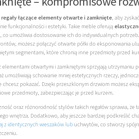
knięte – kompromisowe rozw
z
regały łączące elementy otwarte i zamknięte
, aby zyska
nie funkcjonalności i estetyki. Takie meble oferują
elastyczn
, co umożliwia dostosowanie ich do indywidualnych potrzeb. 
rontów, możesz połączyć otwarte półki do eksponowania ulu
iętymi segmentami, które chronią inne przedmioty przed ku
z elementami otwartymi i zamkniętymi sprzyjają utrzymaniu
ż umożliwiają schowanie mniej estetycznych rzeczy, jednocz
re chcesz pokazać. Dzięki przeszklonym drzwiom możesz ek
iowe przedmioty, zabezpieczając je przed kurzem.
zność oraz różnorodność stylów takich regałów sprawia, że ł
ego wnętrza. Dodatkowo, aby jeszcze bardziej podkreślić ch
aj z identycznych wieszaków lub
uchwytów, co stworzy spój
czeniu.