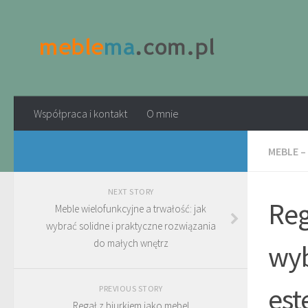
Współpraca i kontakt
O mnie
MEBLE –
NEXT STORY
Reg
Meble wielofunkcyjne a trwałość: jak
wybrać solidne i praktyczne rozwiązania
do małych wnętrz
wyb
est
PREVIOUS STORY
Regał z biurkiem jako mebel