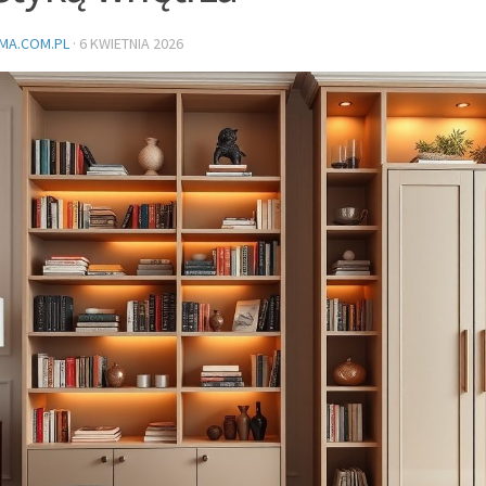
MA.COM.PL
·
6 KWIETNIA 2026