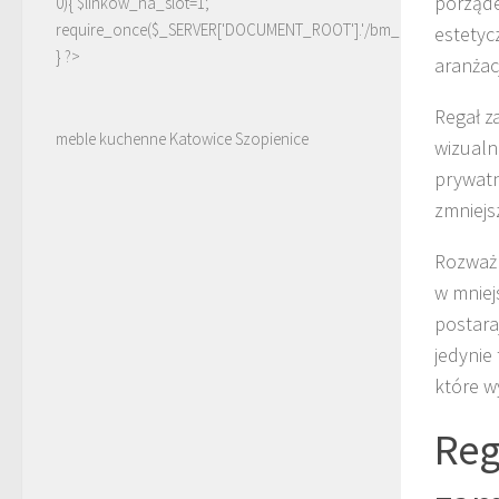
porząde
0){ $linkow_na_slot=1;
require_once($_SERVER['DOCUMENT_ROOT'].'/bm_linki.php');
estetyc
} ?>
aranżac
Regał z
meble kuchenne Katowice Szopienice
wizualn
prywatn
zmniejs
Rozważ 
w mniej
postara
jedynie
które w
Reg