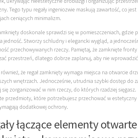
k, ukrywając nieestetyczne drobiazgi i organizując przestrz
zny. Tego typu regały ingeniozwie maskują zawartość, co jes
jach ceniących minimalizm.
amknięty doskonale sprawdzi się w pomieszczeniach, gdzie p
a jedność. Stworzy schludny i elegancki wygląd, a jednocześ
ość przechowywanych rzeczy. Pamiętaj, że zamknięte front
zać przestrzeń, dlatego dobrze zaplanuj, aby nie wprowadzić
również, że regał zamknięty wymaga miejsca na otwarcie drzwi
szych wnętrzach. Jednocześnie, utrudnia szybki dostęp do z
j się zorganizować w nim rzeczy, do których rzadziej sięgasz
 te przedmioty, które potrzebujesz przechować w estetyczny
ymagają dodatkowej ochrony.
ały łączące elementy otwarte 