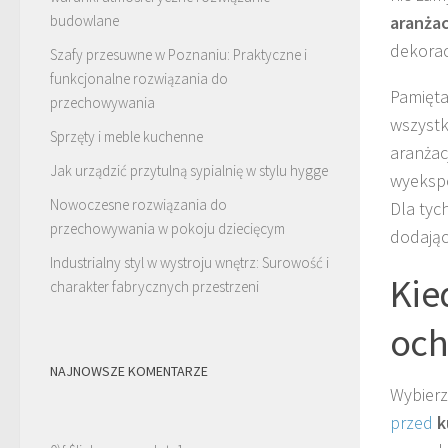
budowlane
aranżac
dekoracj
Szafy przesuwne w Poznaniu: Praktyczne i
funkcjonalne rozwiązania do
Pamięta
przechowywania
wszystk
Sprzęty i meble kuchenne
aranżac
Jak urządzić przytulną sypialnię w stylu hygge
wyekspo
Nowoczesne rozwiązania do
Dla tyc
przechowywania w pokoju dziecięcym
dodając
Industrialny styl w wystroju wnętrz: Surowość i
Kie
charakter fabrycznych przestrzeni
och
NAJNOWSZE KOMENTARZE
Wybier
przed
k