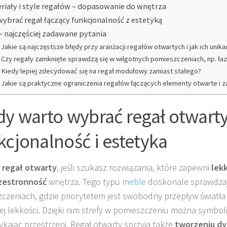
riały i style regałów – dopasowanie do wnętrza
wybrać regał łączący funkcjonalność z estetyką
– najczęściej zadawane pytania
Jakie są najczęstsze błędy przy aranżacji regałów otwartych i jak ich unika
Czy regały zamknięte sprawdzą się w wilgotnych pomieszczeniach, np. ła
Kiedy lepiej zdecydować się na regał modułowy zamiast stałego?
Jakie są praktyczne ograniczenia regałów łączących elementy otwarte i 
dy warto wybrać regał otwarty
kcjonalność i estetyka
z
regał otwarty
, jeśli szukasz rozwiązania, które zapewni
lek
zestronność
wnętrza. Tego typu
meble
doskonale sprawdzaj
czeniach, gdzie priorytetem jest swobodny przepływ światła
ej lekkości. Dzięki nim strefy w pomieszczeniu można symboli
ykając przestrzeni. Regał otwarty sprzyja także
tworzeniu d