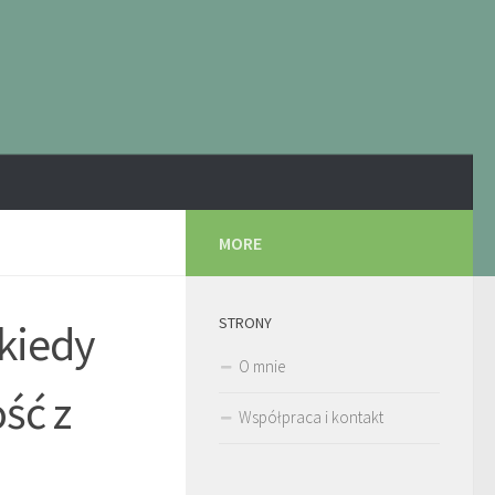
MORE
STRONY
 kiedy
O mnie
ść z
Współpraca i kontakt