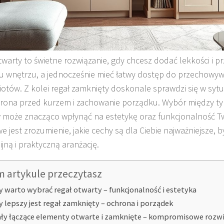
twarty to świetne rozwiązanie, gdy chcesz dodać lekkości i p
 wnętrzu, a jednocześnie mieć łatwy dostęp do przechowy
otów. Z kolei regał zamknięty doskonale sprawdzi się w syt
hrona przed kurzem i zachowanie porządku. Wybór między t
 może znacząco wpłynąć na estetykę oraz funkcjonalność Two
e jest zrozumienie, jakie cechy są dla Ciebie najważniejsze, 
jną i praktyczną aranżację.
m artykule przeczytasz
y warto wybrać regał otwarty – funkcjonalność i estetyka
y lepszy jest regał zamknięty – ochrona i porządek
ły łączące elementy otwarte i zamknięte – kompromisowe rozw