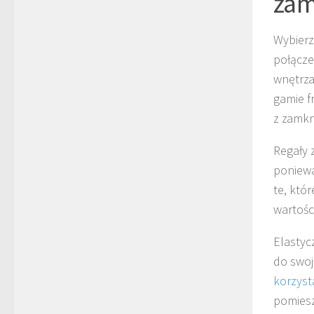
zam
Wybier
połącze
wnętrza
gamie f
z zamkn
Regały 
poniewa
te, któ
wartośc
Elastyc
do swoj
korzyst
pomiesz