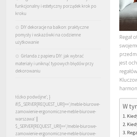
funkcjonalny i estetyczny porządek krok po
kroku
DIY dekoracje na balkon: praktyczne
pomysły i wskazówki na codzienne
Regał o
użytkowanie
swojemu
przedmi
Girlanda z papieru DIY: jak wybrać
jest oc
materiały i uniknąć typowych błędów przy
regałów
dekorowaniu
Kluczow
harmoni
łóżko podwójne'; }
if($_SERVER[REQUEST_URI]=='/meble-biurowe-
W ty
zamowienie-ergonomiczne-meble-biurowe-
Kied
warszawa' ||
Kied
$_SERVER[REQUEST_URI]=='/meble-biurowe-
Rega
zamowienie-ergonomiczne-meble-biurowe-