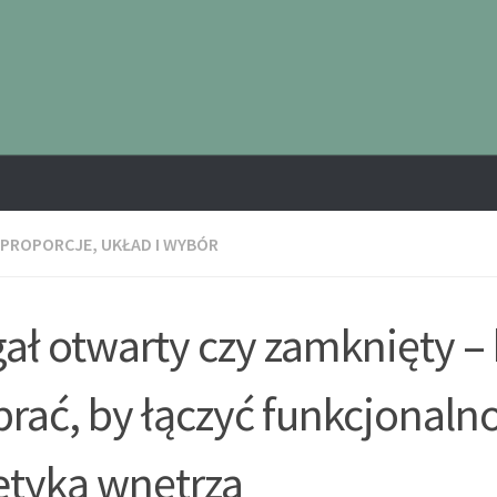
 PROPORCJE, UKŁAD I WYBÓR
ał otwarty czy zamknięty –
rać, by łączyć funkcjonalno
etyką wnętrza