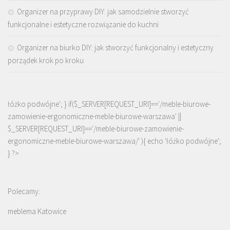
Organizer na przyprawy DIY: jak samodzielnie stworzyć
funkcjonalne i estetyczne rozwiązanie do kuchni
Organizer na biurko DIY: jak stworzyć funkcjonalny i estetyczny
porządek krok po kroku
łóżko podwójne'; } if($_SERVER[REQUEST_URI]=='/meble-biurowe-
zamowienie-ergonomiczne-meble-biurowe-warszawa' ||
$_SERVER[REQUEST_URI]=='/meble-biurowe-zamowienie-
ergonomiczne-meble-biurowe-warszawa/' ){ echo '
łóżko podwójne
';
} ?>
Polecamy:
meblema Katowice