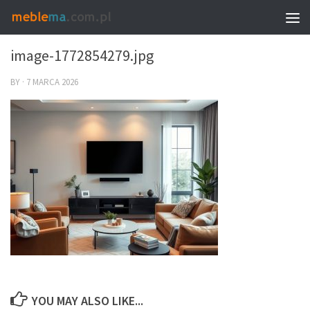
0
image-1772854279.jpg
BY
·
7 MARCA 2026
YOU MAY ALSO LIKE...