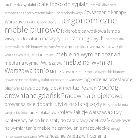
białe łóżko do sypialni
meble do sypialni
bramki dla dzieci
Czyszczenie kanapy
ceramiczne zabezpieczenie lakieru samochodowego
ergonomiczne
Warszawa
Deski Dębowe
diody LED
meble biurowe
lakierobejca woskowa
lampa
maszyny do prac drogowych
wisząca do salonu
materace dla
meble biurowe na zamówienie
niemowląt
Meble biurowe na zamówienie
meble na wymiar poznań
meble bukowe
warszawa
meble na wymiar
meble na wymiar Warszawa
Warszawa tanio
Meble Nowoczesne
modułowe meble biurowe
ogrodzenia przestawne
nowoczesne meble do sypialni
obróbka cnc warszawa
podłogi
podłogi deski montaż Poznań
plisy warszawa
drewniane gdańsk
Pracownia projektowa
płytki ze starej cegły
prowansalskie dodatki
Rady projektanta
rolety żaluzje warszawa
Stoły
ramki plakatowe
wnętrz Kraków
konferencyjne do firm
szafy do zabudowy wnęk
szafy wnękowe
na wymiar
tanie meble na zamówienie mazowieckie
usługi
wykańczanie wnętrz w Poznaniu
remontowe warszawa