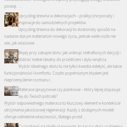
posesji. …
Upcycling drewna w dekoracjach – praktyczne porady i
inspiracje do samodzielnych projektów
Upcycling drewna do dekoracji to doskonały sposób na
nadanie starym materiałom nowego życia, jednak wiele osób nie
wie, jak właściwie …
Błędy przy zakupie stołu: jak uniknąć nietrafionych decyzji i
dobrać mebel idealny do przestrzeni i stylu wnętrza
Wybór idealnego stołu to nie tylko kwestia estetyki, ale także
funkcjonalności i komfortu. Często popełnianym błędem jest
nieprzemyślenie rozmiaru i …
Materace sprężynowe czy piankowe – który lepiej dopasuje
się do Twoich potrzeb?
Wybór odpowiedniego materaca to kluczowy element w kontekście
utrzymania jakościowej regeneracji. Każdy z dostępnych modeli
oferuje odmienne właściwości, dlatego przed …
Co postawić na stoliku kawowym, by łączyć styl z codzienną