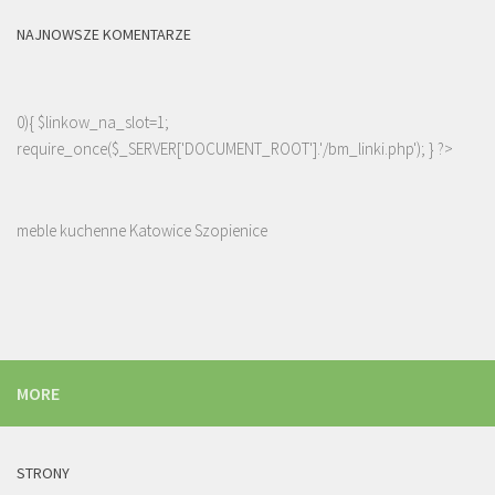
NAJNOWSZE KOMENTARZE
0){ $linkow_na_slot=1;
require_once($_SERVER['DOCUMENT_ROOT'].'/bm_linki.php'); } ?>
meble kuchenne Katowice Szopienice
MORE
STRONY