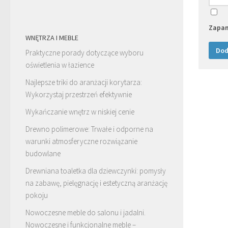
Zapam
WNĘTRZA I MEBLE
Praktyczne porady dotyczące wyboru
oświetlenia w łazience
Najlepsze triki do aranżacji korytarza:
Wykorzystaj przestrzeń efektywnie
Wykańczanie wnętrz w niskiej cenie
Drewno polimerowe: Trwałe i odporne na
warunki atmosferyczne rozwiązanie
budowlane
Drewniana toaletka dla dziewczynki: pomysły
na zabawę, pielęgnację i estetyczną aranżację
pokoju
Nowoczesne meble do salonu i jadalni.
Nowoczesne i funkcjonalne meble –