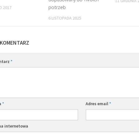
11 GRUDNIA 
potrzeb
O 2017
6 LISTOPADA 2025
 KOMENTARZ
ntarz
*
a
*
Adres email
*
na internetowa