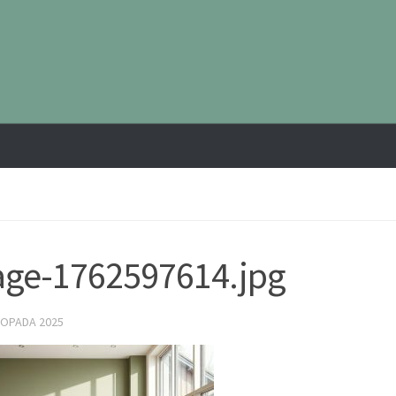
ge-1762597614.jpg
TOPADA 2025