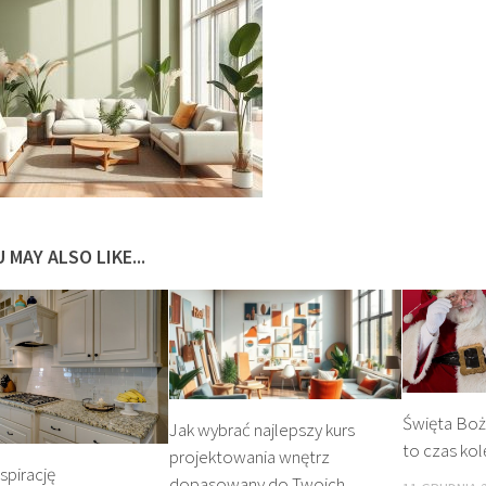
 MAY ALSO LIKE...
Święta Bo
Jak wybrać najlepszy kurs
to czas ko
projektowania wnętrz
spirację
dopasowany do Twoich