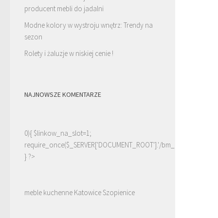
producent mebli do jadalni
Modne kolory w wystroju wnętrz: Trendy na
sezon
Rolety i żaluzje w niskiej cenie !
NAJNOWSZE KOMENTARZE
0){ $linkow_na_slot=1;
require_once($_SERVER['DOCUMENT_ROOT'].'/bm_linki.php');
} ?>
meble kuchenne Katowice Szopienice