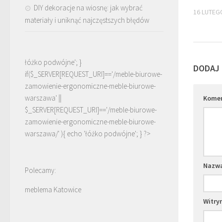
DIY dekoracje na wiosnę: jak wybrać
16 LUTEG
materiały i uniknąć najczęstszych błędów
łóżko podwójne'; }
DODAJ
if($_SERVER[REQUEST_URI]=='/meble-biurowe-
zamowienie-ergonomiczne-meble-biurowe-
warszawa' ||
Kome
$_SERVER[REQUEST_URI]=='/meble-biurowe-
zamowienie-ergonomiczne-meble-biurowe-
warszawa/' ){ echo '
łóżko podwójne
'; } ?>
Nazw
Polecamy:
meblema Katowice
Witry