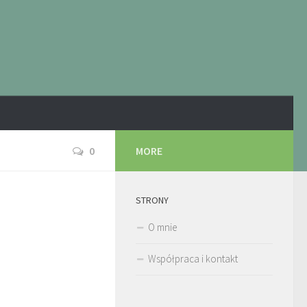
0
MORE
STRONY
O mnie
Współpraca i kontakt