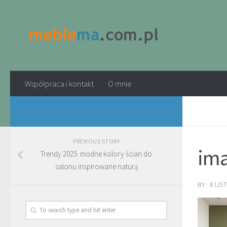
Współpraca i kontakt
O mnie
PREVIOUS STORY
ima
Trendy 2025: modne kolory ścian do
salonu inspirowane naturą
BY
·
8 LIS