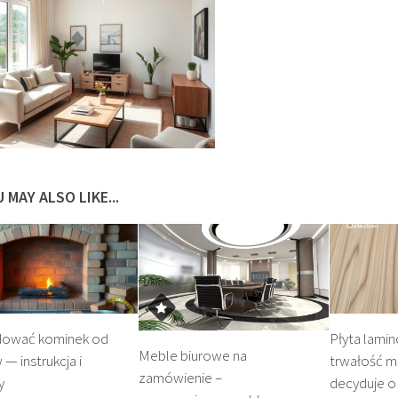
 MAY ALSO LIKE...
dować kominek od
Płyta lami
Meble biurowe na
— instrukcja i
trwałość me
zamówienie –
y
decyduje o 