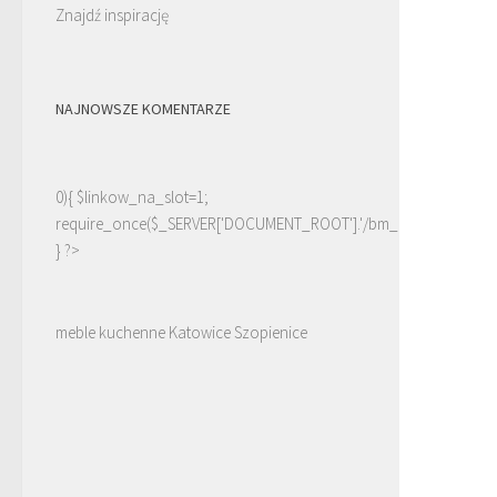
Znajdź inspirację
NAJNOWSZE KOMENTARZE
0){ $linkow_na_slot=1;
require_once($_SERVER['DOCUMENT_ROOT'].'/bm_linki.php');
} ?>
meble kuchenne Katowice Szopienice