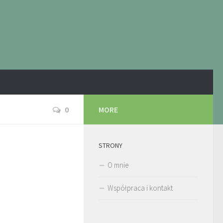
0
MORE
STRONY
O mnie
Współpraca i kontakt