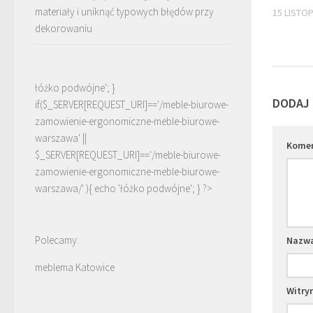
materiały i uniknąć typowych błędów przy
15 LISTO
dekorowaniu
łóżko podwójne'; }
DODAJ
if($_SERVER[REQUEST_URI]=='/meble-biurowe-
zamowienie-ergonomiczne-meble-biurowe-
warszawa' ||
Kome
$_SERVER[REQUEST_URI]=='/meble-biurowe-
zamowienie-ergonomiczne-meble-biurowe-
warszawa/' ){ echo '
łóżko podwójne
'; } ?>
Polecamy:
Nazw
meblema Katowice
Witry