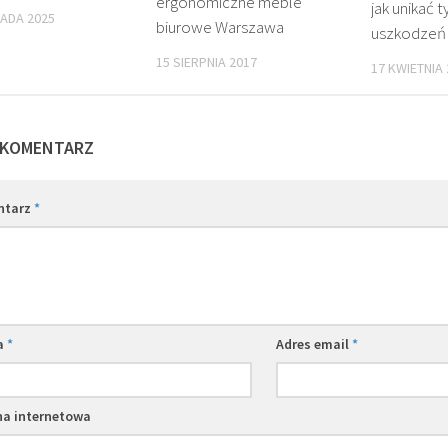
ergonomiczne meble
jak unikać 
PADA 2025
biurowe Warszawa
uszkodzeń
15 SIERPNIA 2017
17 KWIETNIA
 KOMENTARZ
ntarz
*
a
*
Adres email
*
na internetowa