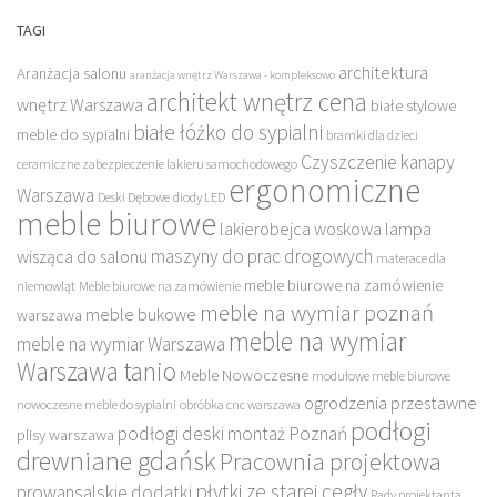
TAGI
architektura
Aranżacja salonu
aranżacja wnętrz Warszawa - kompleksowo
architekt wnętrz cena
wnętrz Warszawa
białe stylowe
białe łóżko do sypialni
meble do sypialni
bramki dla dzieci
Czyszczenie kanapy
ceramiczne zabezpieczenie lakieru samochodowego
ergonomiczne
Warszawa
Deski Dębowe
diody LED
meble biurowe
lakierobejca woskowa
lampa
maszyny do prac drogowych
wisząca do salonu
materace dla
meble biurowe na zamówienie
niemowląt
Meble biurowe na zamówienie
meble na wymiar poznań
meble bukowe
warszawa
meble na wymiar
meble na wymiar Warszawa
Warszawa tanio
Meble Nowoczesne
modułowe meble biurowe
ogrodzenia przestawne
nowoczesne meble do sypialni
obróbka cnc warszawa
podłogi
podłogi deski montaż Poznań
plisy warszawa
drewniane gdańsk
Pracownia projektowa
płytki ze starej cegły
prowansalskie dodatki
Rady projektanta