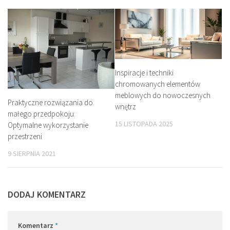
Inspiracje i techniki
chromowanych elementów
meblowych do nowoczesnych
Praktyczne rozwiązania do
wnętrz
małego przedpokoju:
15 LISTOPADA 2025
Optymalne wykorzystanie
przestrzeni
9 SIERPNIA 2021
DODAJ KOMENTARZ
Komentarz
*