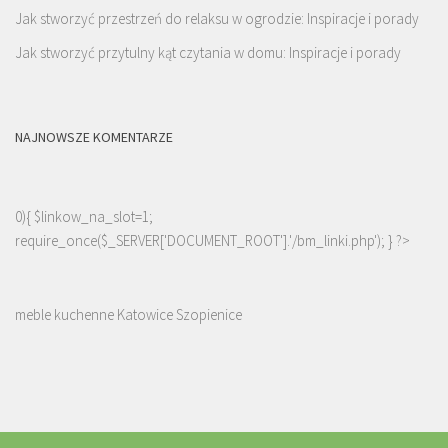
Jak stworzyć przestrzeń do relaksu w ogrodzie: Inspiracje i porady
Jak stworzyć przytulny kąt czytania w domu: Inspiracje i porady
NAJNOWSZE KOMENTARZE
0){ $linkow_na_slot=1;
require_once($_SERVER['DOCUMENT_ROOT'].'/bm_linki.php'); } ?>
meble kuchenne Katowice Szopienice