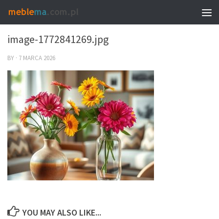
0
image-1772841269.jpg
BY
·
7 MARCA 2026
YOU MAY ALSO LIKE...