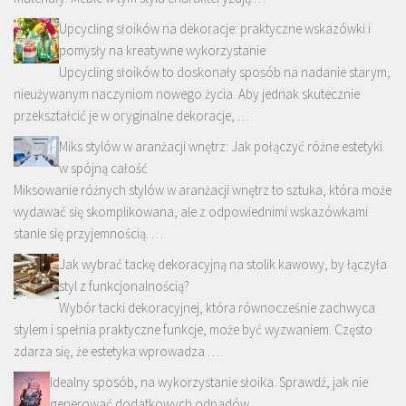
Upcycling słoików na dekoracje: praktyczne wskazówki i
pomysły na kreatywne wykorzystanie
Upcycling słoików to doskonały sposób na nadanie starym,
nieużywanym naczyniom nowego życia. Aby jednak skutecznie
przekształcić je w oryginalne dekoracje, …
Miks stylów w aranżacji wnętrz: Jak połączyć różne estetyki
w spójną całość
Miksowanie różnych stylów w aranżacji wnętrz to sztuka, która może
wydawać się skomplikowana, ale z odpowiednimi wskazówkami
stanie się przyjemnością. …
Jak wybrać tackę dekoracyjną na stolik kawowy, by łączyła
styl z funkcjonalnością?
Wybór tacki dekoracyjnej, która równocześnie zachwyca
stylem i spełnia praktyczne funkcje, może być wyzwaniem. Często
zdarza się, że estetyka wprowadza …
Idealny sposób, na wykorzystanie słoika. Sprawdź, jak nie
generować dodatkowych odpadów.