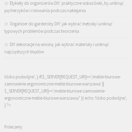
Etykiety do organizerów DIY: praktyczne wskazówki, by uniknąć
pęcherzyków i rolowania podczas naklejania
Organizer do garderoby DIY: jak wybrać metodę i uniknąć
typowych problemów podczas tworzenia
DIY dekoracje na wiosnę: jak wybrać materiały i uniknąć
najczęstszych błędów
łóżko podwójne'; } if($_SERVER[REQUEST_URI]=='/meble-biurowe-
zamowienie-ergonomiczne-meble-biurowe-warszawa' ||
$_SERVER[REQUEST_URI]=='/meble-biurowe-zamowienie-
ergonomiczne-meble-biurowe-warszawa/' ){ echo '
łóżko podwójne
';
} ?>
Polecamy: