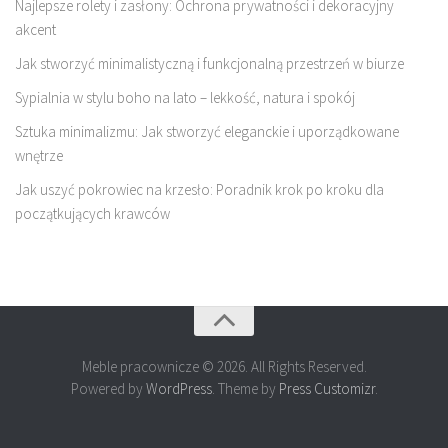
Najlepsze rolety i zasłony: Ochrona prywatności i dekoracyjny
akcent
Jak stworzyć minimalistyczną i funkcjonalną przestrzeń w biurze
Sypialnia w stylu boho na lato – lekkość, natura i spokój
Sztuka minimalizmu: Jak stworzyć eleganckie i uporządkowane
wnętrze
Jak uszyć pokrowiec na krzesło: Poradnik krok po kroku dla
początkujących krawców
Meble pracownicze © 2026. All Rights Reserved.
Powered by
WordPress
. Theme by
Press Customizr
.