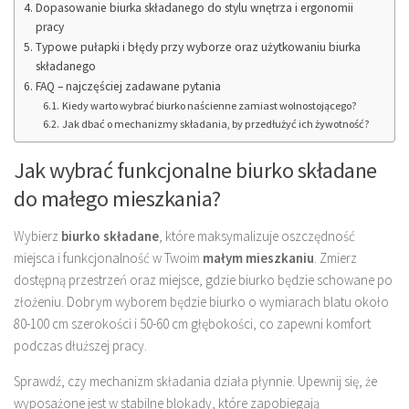
Dopasowanie biurka składanego do stylu wnętrza i ergonomii
pracy
Typowe pułapki i błędy przy wyborze oraz użytkowaniu biurka
składanego
FAQ – najczęściej zadawane pytania
Kiedy warto wybrać biurko naścienne zamiast wolnostojącego?
Jak dbać o mechanizmy składania, by przedłużyć ich żywotność?
Jak wybrać funkcjonalne biurko składane
do małego mieszkania?
Wybierz
biurko składane
, które maksymalizuje oszczędność
miejsca i funkcjonalność w Twoim
małym mieszkaniu
. Zmierz
dostępną przestrzeń oraz miejsce, gdzie biurko będzie schowane po
złożeniu. Dobrym wyborem będzie biurko o wymiarach blatu około
80-100 cm szerokości i 50-60 cm głębokości, co zapewni komfort
podczas dłuższej pracy.
Sprawdź, czy mechanizm składania działa płynnie. Upewnij się, że
wyposażone jest w stabilne blokady, które zapobiegają