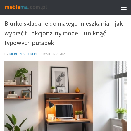
MEBLE – PROPORCJE, UKŁAD I WYBÓR
Biurko składane do małego mieszkania – jak
wybrać funkcjonalny model i uniknąć
typowych pułapek
BY
MEBLEMA.COM.PL
·
5 KWIETNIA 2026