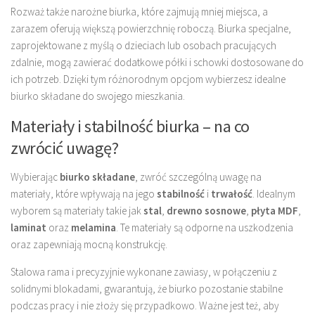
Rozważ także narożne biurka, które zajmują mniej miejsca, a
zarazem oferują większą powierzchnię roboczą. Biurka specjalne,
zaprojektowane z myślą o dzieciach lub osobach pracujących
zdalnie, mogą zawierać dodatkowe półki i schowki dostosowane do
ich potrzeb. Dzięki tym różnorodnym opcjom wybierzesz idealne
biurko składane do swojego mieszkania.
Materiały i stabilność biurka – na co
zwrócić uwagę?
Wybierając
biurko składane
, zwróć szczególną uwagę na
materiały, które wpływają na jego
stabilność
i
trwałość
. Idealnym
wyborem są materiały takie jak
stal
,
drewno sosnowe
,
płyta MDF
,
laminat
oraz
melamina
. Te materiały są odporne na uszkodzenia
oraz zapewniają mocną konstrukcję.
Stalowa rama i precyzyjnie wykonane zawiasy, w połączeniu z
solidnymi blokadami, gwarantują, że biurko pozostanie stabilne
podczas pracy i nie złoży się przypadkowo. Ważne jest też, aby