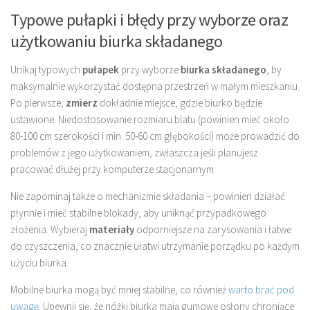
Typowe pułapki i błędy przy wyborze oraz
użytkowaniu biurka składanego
Unikaj typowych
pułapek
przy wyborze
biurka składanego
, by
maksymalnie wykorzystać dostępna przestrzeń w małym mieszkaniu.
Po pierwsze,
zmierz
dokładnie miejsce, gdzie biurko będzie
ustawione. Niedostosowanie rozmiaru blatu (powinien mieć około
80-100 cm szerokości i min. 50-60 cm głębokości) może prowadzić do
problemów z jego użytkowaniem, zwłaszcza jeśli planujesz
pracować dłużej przy komputerze stacjonarnym.
Nie zapominaj także o mechanizmie składania – powinien działać
płynnie i mieć stabilne blokady, aby uniknąć przypadkowego
złożenia. Wybieraj
materiały
odporniejsze na zarysowania i łatwe
do czyszczenia, co znacznie ułatwi utrzymanie porządku po każdym
użyciu biurka.
Mobilne biurka mogą być mniej stabilne, co również
warto brać pod
uwagę
. Upewnij się, że nóżki biurka mają gumowe osłony chroniące