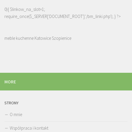
0){ $linkow_na_slot=1;
require_once($_SERVER['DOCUMENT_ROOT'].'/bm_linki.php'); } ?>
meble kuchenne Katowice Szopienice
MORE
STRONY
O mnie
Współpraca i kontakt