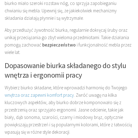
biurko miało szeroki rozstaw nóg, co sprzyja zapobieganiu
chwianiu się mebla. Upewnij się, że jakiekolwiek mechanizmy
składania działają płynnie i są wytrzymałe.
Aby przedłużyć żywotność biurka, regularnie dokręcaj śruby oraz
unikaj przeciążania go zbyt wieloma przedmiotami. Takie działania
pomogą zachować
bezpieczeństwo
i funkcjonalność mebla przez
wiele lat.
Dopasowanie biurka składanego do stylu
wnętrza i ergonomii pracy
Wybierz biurko składane, które wprowadzi harmonię do Twojego
wnętrza oraz zapewni komfort pracy
. Zwróć uwagę na kilka
kluczowych aspektów, aby biurko dobrze komponowało się z
przestrzenią oraz sprzyjało ergonomii. Jasne odcienie, takie jak
biały, dąb sonoma, szarości, czarny i miodowy brąz, optycznie
powiększają przestrzeń i są popularnymi kolorami, które z łatwością
wpasują się w różne style dekoracji.