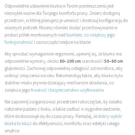
Odpowiednie ustawienie biurka w Twoim pomieszczeniu jest
niezwykle ważne dla Twojego komfortu pracy. Zmierz dostępną
przestrzeń, w której planujesz je umieścić i dostosuj konfigurację do
własnych potrzeb. Możesz również dodać przechowywanie w
postaci półek montowanych nad
biurkiem, co zwiększy jego
funkcjonalność
i zaoszczędzi miejsce na blacie.
Aby sprostać wymaganiom ergonomii, upewnij się, że biurko ma
odpowiednie wymiary, około
80–100 cm
szerokości i
50–60 cm
głębokości. Zachowaj odpowiednią odległość od monitora, aby
uniknąć zmęczenia wzroku. Rekomenduję także, aby biurko było
stabilne i miało płynnie działający mechanizm składania, co
zwiększa jego
trwałość i bezpieczeństwo użytkowania
.
Nie zapomnij zorganizować przestrzeni roboczej tak, by światło
naturalne padało z boku, a także zadbać o wygodne siedzenie,
które dostosowuje się do czasu pracy. Pamiętaj, że
dobry wybór
biurka to klucz
do efektywności, komfortu oraz estetyki całego
wnętrza.