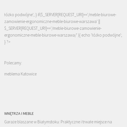
łóżko podwójne'; } if($_SERVER[REQUEST_URI]=='/meble-biurowe-
zamowienie-ergonomiczne-meble-biurowe-warszawa' ||
$_SERVER[REQUEST_URI]=='/meble-biurowe-zamowienie-
ergonomiczne-meble-biurowe-warszawa/' ){ echo '
łóżko podwójne
';
} ?>
Polecamy:
meblema Katowice
WNĘTRZA I MEBLE
Garaże blaszane w Białymstoku: Praktyczne i trwałe miejsce na