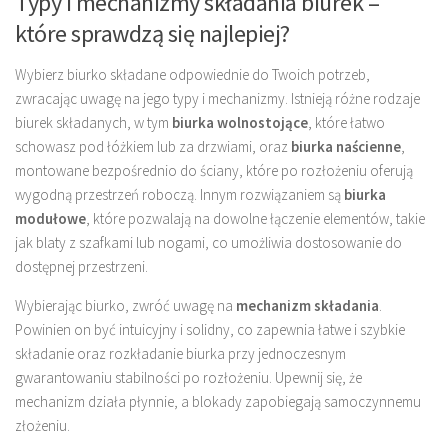
Typy i mechanizmy składania biurek –
które sprawdzą się najlepiej?
Wybierz biurko składane odpowiednie do Twoich potrzeb,
zwracając uwagę na jego typy i mechanizmy. Istnieją różne rodzaje
biurek składanych, w tym
biurka wolnostojące
, które łatwo
schowasz pod łóżkiem lub za drzwiami, oraz
biurka naścienne
,
montowane bezpośrednio do ściany, które po rozłożeniu oferują
wygodną przestrzeń roboczą. Innym rozwiązaniem są
biurka
modułowe
, które pozwalają na dowolne łączenie elementów, takie
jak blaty z szafkami lub nogami, co umożliwia dostosowanie do
dostępnej przestrzeni.
Wybierając biurko, zwróć uwagę na
mechanizm składania
.
Powinien on być intuicyjny i solidny, co zapewnia łatwe i szybkie
składanie oraz rozkładanie biurka przy jednoczesnym
gwarantowaniu stabilności po rozłożeniu. Upewnij się, że
mechanizm działa płynnie, a blokady zapobiegają samoczynnemu
złożeniu.