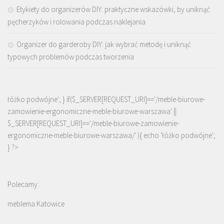
Etykiety do organizerów DIY: praktyczne wskazówki, by uniknąć
pęcherzyków i rolowania podczas naklejania
Organizer do garderoby DIY: jak wybrać metodę i uniknąć
typowych problemów podczas tworzenia
łóżko podwójne'; } if($_SERVER[REQUEST_URI]=='/meble-biurowe-
zamowienie-ergonomiczne-meble-biurowe-warszawa' ||
$_SERVER[REQUEST_URI]=='/meble-biurowe-zamowienie-
ergonomiczne-meble-biurowe-warszawa/' ){ echo '
łóżko podwójne
';
} ?>
Polecamy:
meblema Katowice