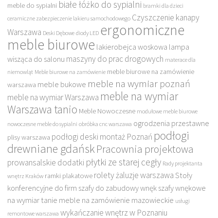
białe łóżko do sypialni
meble do sypialni
bramki dla dzieci
Czyszczenie kanapy
ceramiczne zabezpieczenie lakieru samochodowego
ergonomiczne
Warszawa
Deski Dębowe
diody LED
meble biurowe
lakierobejca woskowa
lampa
maszyny do prac drogowych
wisząca do salonu
materace dla
meble biurowe na zamówienie
niemowląt
Meble biurowe na zamówienie
meble na wymiar poznań
meble bukowe
warszawa
meble na wymiar
meble na wymiar Warszawa
Warszawa tanio
Meble Nowoczesne
modułowe meble biurowe
ogrodzenia przestawne
nowoczesne meble do sypialni
obróbka cnc warszawa
podłogi
podłogi deski montaż Poznań
plisy warszawa
drewniane gdańsk
Pracownia projektowa
płytki ze starej cegły
prowansalskie dodatki
Rady projektanta
rolety żaluzje warszawa
Stoły
ramki plakatowe
wnętrz Kraków
konferencyjne do firm
szafy do zabudowy wnęk
szafy wnękowe
na wymiar
tanie meble na zamówienie mazowieckie
usługi
wykańczanie wnętrz w Poznaniu
remontowe warszawa