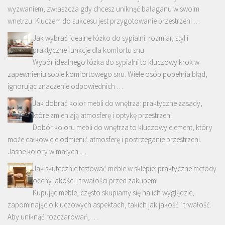
wyzwaniem, zwłaszcza gdy chcesz uniknąć bałaganu w swoim
wnętrzu. Kluczem do sukcesu jest przygotowanie przestrzeni …
Jak wybrać idealne łóżko do sypialni: rozmiar, styl i
praktyczne funkcje dla komfortu snu
Wybór idealnego łóżka do sypialni to kluczowy krok w
zapewnieniu sobie komfortowego snu. Wiele osób popełnia błąd,
ignorując znaczenie odpowiednich …
Jak dobrać kolor mebli do wnętrza: praktyczne zasady,
które zmieniają atmosferę i optykę przestrzeni
Dobór koloru mebli do wnętrza to kluczowy element, który
może całkowicie odmienić atmosferę i postrzeganie przestrzeni.
Jasne kolory w małych …
Jak skutecznie testować meble w sklepie: praktyczne metody
oceny jakości i trwałości przed zakupem
Kupując meble, często skupiamy się na ich wyglądzie,
zapominając o kluczowych aspektach, takich jak jakość i trwałość.
Aby uniknąć rozczarowań, …