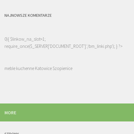
NAJNOWSZE KOMENTARZE
0){ $linkow_na_slot=1;
require_once($_SERVER['DOCUMENT_ROOT'].'/bm_linki.php'); } ?>
meble kuchenne Katowice Szopienice
MORE