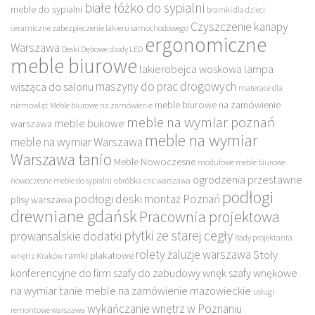
białe łóżko do sypialni
meble do sypialni
bramki dla dzieci
Czyszczenie kanapy
ceramiczne zabezpieczenie lakieru samochodowego
ergonomiczne
Warszawa
Deski Dębowe
diody LED
meble biurowe
lakierobejca woskowa
lampa
maszyny do prac drogowych
wisząca do salonu
materace dla
meble biurowe na zamówienie
niemowląt
Meble biurowe na zamówienie
meble na wymiar poznań
meble bukowe
warszawa
meble na wymiar
meble na wymiar Warszawa
Warszawa tanio
Meble Nowoczesne
modułowe meble biurowe
ogrodzenia przestawne
nowoczesne meble do sypialni
obróbka cnc warszawa
podłogi
podłogi deski montaż Poznań
plisy warszawa
drewniane gdańsk
Pracownia projektowa
płytki ze starej cegły
prowansalskie dodatki
Rady projektanta
rolety żaluzje warszawa
Stoły
ramki plakatowe
wnętrz Kraków
konferencyjne do firm
szafy do zabudowy wnęk
szafy wnękowe
na wymiar
tanie meble na zamówienie mazowieckie
usługi
wykańczanie wnętrz w Poznaniu
remontowe warszawa