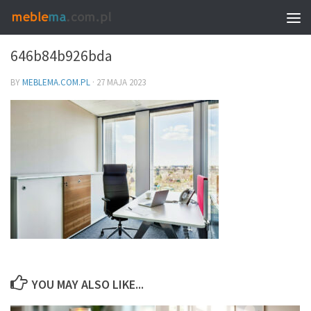
0
646b84b926bda
BY
MEBLEMA.COM.PL
·
27 MAJA 2023
YOU MAY ALSO LIKE...