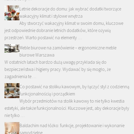
Letnie dekoracje do domu: jak wybrać dodatki tworzące
wakacyjny klimat i stylowe wnętrza
Aby stworzyć wakacyjny klimat w swoim domu, kluczowe
jest odpowiednie dobranie letnich dodatków, które ożywią
przestrzeń. Warto postawić na elementy …
Meble biurowe na zamówienie – ergonomiczne meble
biurowe Warszawa
W ostatnich latach bardzo dużą uwagę przykłada się do
bezpieczeństwa i higieny pracy. Wydawać by się mogło, że
zagadnienia te …
Co postawić na stoliku kawowym, by łączyć styl z codzienną
funkcjonalnością i porządkiem
Wybór przedmiotów na stolik kawowy to nie tylko kwestia
estetyki, ale także funkcjonalności. Kluczowe jest, aby dekoracje były
nie tylko …
Baldachim nad łóżko: funkcje, projektowanie i wykonanie
samodzielne