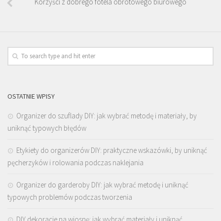
Korzyści z dobrego fotela obrotowego biurowego
OSTATNIE WPISY
Organizer do szuflady DIY: jak wybrać metodę i materiały, by
uniknąć typowych błędów
Etykiety do organizerów DIY: praktyczne wskazówki, by uniknąć
pęcherzyków i rolowania podczas naklejania
Organizer do garderoby DIY: jak wybrać metodę i uniknąć
typowych problemów podczas tworzenia
DIY dekoracje na wiosnę: jak wybrać materiały i uniknąć