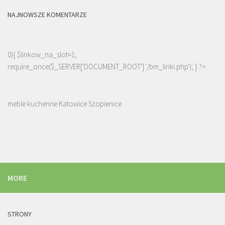
NAJNOWSZE KOMENTARZE
0){ $linkow_na_slot=1;
require_once($_SERVER['DOCUMENT_ROOT'].'/bm_linki.php'); } ?>
meble kuchenne Katowice Szopienice
MORE
STRONY