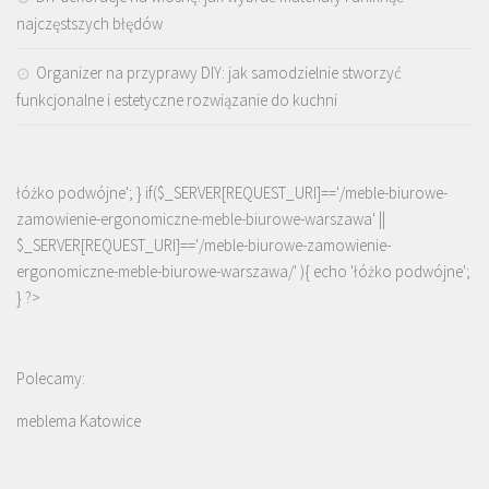
najczęstszych błędów
Organizer na przyprawy DIY: jak samodzielnie stworzyć
funkcjonalne i estetyczne rozwiązanie do kuchni
łóżko podwójne'; } if($_SERVER[REQUEST_URI]=='/meble-biurowe-
zamowienie-ergonomiczne-meble-biurowe-warszawa' ||
$_SERVER[REQUEST_URI]=='/meble-biurowe-zamowienie-
ergonomiczne-meble-biurowe-warszawa/' ){ echo '
łóżko podwójne
';
} ?>
Polecamy:
meblema Katowice