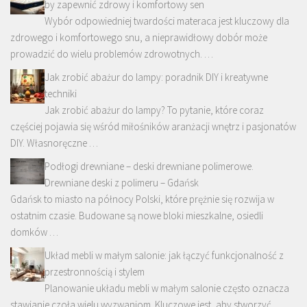
by zapewnić zdrowy i komfortowy sen
Wybór odpowiedniej twardości materaca jest kluczowy dla
zdrowego i komfortowego snu, a nieprawidłowy dobór może
prowadzić do wielu problemów zdrowotnych. …
Jak zrobić abażur do lampy: poradnik DIY i kreatywne
techniki
Jak zrobić abażur do lampy? To pytanie, które coraz
częściej pojawia się wśród miłośników aranżacji wnętrz i pasjonatów
DIY. Własnoręczne …
Podłogi drewniane – deski drewniane polimerowe.
Drewniane deski z polimeru – Gdańsk
Gdańsk to miasto na północy Polski, które prężnie się rozwija w
ostatnim czasie. Budowane są nowe bloki mieszkalne, osiedli
domków …
Układ mebli w małym salonie: jak łączyć funkcjonalność z
przestronnością i stylem
Planowanie układu mebli w małym salonie często oznacza
stawianie czoła wielu wyzwaniom. Kluczowe jest, aby stworzyć