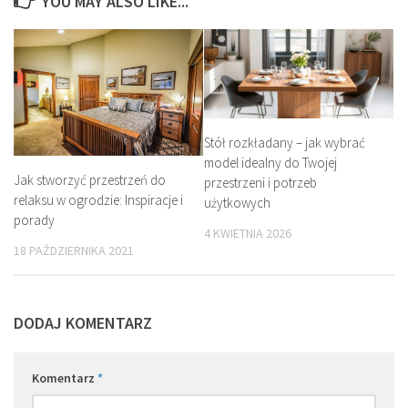
YOU MAY ALSO LIKE...
Stół rozkładany – jak wybrać
model idealny do Twojej
Jak stworzyć przestrzeń do
przestrzeni i potrzeb
relaksu w ogrodzie: Inspiracje i
użytkowych
porady
4 KWIETNIA 2026
18 PAŹDZIERNIKA 2021
DODAJ KOMENTARZ
Komentarz
*