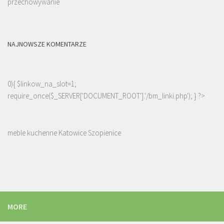
przechowywanie
NAJNOWSZE KOMENTARZE
0){ $linkow_na_slot=1;
require_once($_SERVER['DOCUMENT_ROOT'].'/bm_linki.php'); } ?>
meble kuchenne Katowice Szopienice
MORE