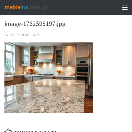
0
image-1762598197.jpg
BY
·
8 LISTOPADA 2025