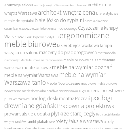
architektura
Aranżacja salonu
aranżacja wnętrz Warszawa - kompleksowo
architekt wnętrz cena
wnętrz Warszawa
białe stylowe
białe łóżko do sypialni
meble do sypialni
bramki dla dzieci
Czyszczenie kanapy
ceramiczne zabezpieczenie lakieru samochodowego
ergonomiczne
Warszawa
Deski Dębowe
diody LED
meble biurowe
lakierobejca woskowa
lampa
maszyny do prac drogowych
wisząca do salonu
materace dla
meble biurowe na zamówienie
niemowląt
Meble biurowe na zamówienie
meble na wymiar poznań
meble bukowe
warszawa
meble na wymiar
meble na wymiar Warszawa
Warszawa tanio
Meble Nowoczesne
modułowe meble biurowe
ogrodzenia przestawne
nowoczesne meble do sypialni
obróbka cnc warszawa
podłogi
podłogi deski montaż Poznań
plisy warszawa
drewniane gdańsk
Pracownia projektowa
płytki ze starej cegły
prowansalskie dodatki
Rady projektanta
rolety żaluzje warszawa
Stoły
ramki plakatowe
wnętrz Kraków
konferencyjne do firm
szafy do zabudowy wnęk
szafy wnękowe