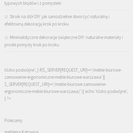
typowych błędów i z pomysłem
Stroik na stół DIY: jak samodzielnie stworzyć naturalną i
efektowną dekorację krok po kroku
Minimalistyczne dekoracje świąteczne DIY: naturalne materiały i
proste pomysły krok po kroku
łóżko podwójne'; } if($_SERVER[REQUEST_URI]=='/meble-biurowe-
zamowienie-ergonomiczne-meble-biurowe-warszawa' ||
$_SERVER[REQUEST_URI]=='/meble-biurowe-zamowienie-
ergonomiczne-meble-biurowe-warszawa/' ){ echo '
łóżko podwójne
';
} ?>
Polecamy:
meblema Katowice