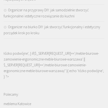
Organizer na przyprawy DIY: jak samodzielnie stworzyć
funkcjonalne i estetyczne rozwiązanie do kuchni
Organizer na biurko DIY: jak stworzyć funkcjonalny i estetyczny
porządek krok po kroku
łóżko podwójne'; } if($_SERVER[REQUEST_URI]=='/meble-biurowe-
zamowienie-ergonomiczne-meble-biurowe-warszawa' ||
$_SERVER[REQUEST_URI]=='/meble-biurowe-zamowienie-
ergonomiczne-meble-biurowe-warszawa/' ){ echo '
łóżko podwójne
';
} ?>
Polecamy:
meblema Katowice