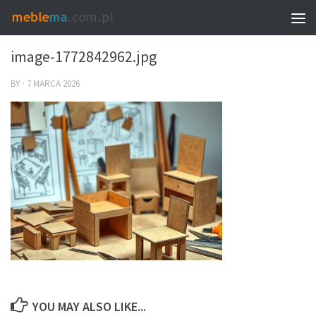
0
image-1772842962.jpg
BY
·
7 MARCA 2026
YOU MAY ALSO LIKE...