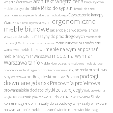
architekt wnętrz cena
wnętrz Warszawa
białe stylowe
białe łóżko do sypialni
meble do sypialni
bramki dla dzieci
Czyszczenie kanapy
ceramiczne zabezpieczenie lakieru samochodowego
ergonomiczne
Warszawa
Deski Dębowe
diody LED
meble biurowe
lakierobejca woskowa
lampa
maszyny do prac drogowych
wisząca do salonu
materace dla
meble biurowe na zamówienie
niemowląt
Meble biurowe na zamówienie
meble na wymiar poznań
meble bukowe
warszawa
meble na wymiar
meble na wymiar Warszawa
Warszawa tanio
Meble Nowoczesne
modułowe meble biurowe
ogrodzenia przestawne
nowoczesne meble do sypialni
obróbka cnc warszawa
podłogi
podłogi deski montaż Poznań
plisy warszawa
drewniane gdańsk
Pracownia projektowa
płytki ze starej cegły
prowansalskie dodatki
Rady projektanta
rolety żaluzje warszawa
Stoły
ramki plakatowe
wnętrz Kraków
konferencyjne do firm
szafy do zabudowy wnęk
szafy wnękowe
na wymiar
tanie meble na zamówienie mazowieckie
usługi