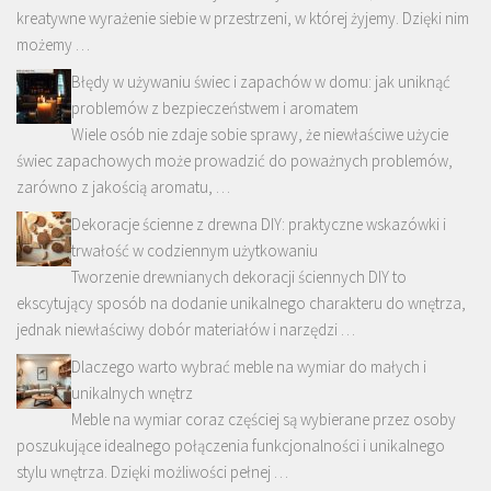
kreatywne wyrażenie siebie w przestrzeni, w której żyjemy. Dzięki nim
możemy …
Błędy w używaniu świec i zapachów w domu: jak uniknąć
problemów z bezpieczeństwem i aromatem
Wiele osób nie zdaje sobie sprawy, że niewłaściwe użycie
świec zapachowych może prowadzić do poważnych problemów,
zarówno z jakością aromatu, …
Dekoracje ścienne z drewna DIY: praktyczne wskazówki i
trwałość w codziennym użytkowaniu
Tworzenie drewnianych dekoracji ściennych DIY to
ekscytujący sposób na dodanie unikalnego charakteru do wnętrza,
jednak niewłaściwy dobór materiałów i narzędzi …
Dlaczego warto wybrać meble na wymiar do małych i
unikalnych wnętrz
Meble na wymiar coraz częściej są wybierane przez osoby
poszukujące idealnego połączenia funkcjonalności i unikalnego
stylu wnętrza. Dzięki możliwości pełnej …