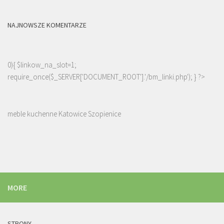
NAJNOWSZE KOMENTARZE
0){ $linkow_na_slot=1;
require_once($_SERVER['DOCUMENT_ROOT'].'/bm_linki.php'); } ?>
meble kuchenne Katowice Szopienice
MORE
STRONY