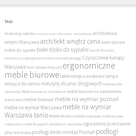
TAGI
architektura
Aranżacja salonu
aranżacja wnętrz Warszawa - kompleksowo
architekt wnętrz cena
wnętrz Warszawa
białe stylowe
białe łóżko do sypialni
meble do sypialni
bramki dla dzieci
Czyszczenie kanapy
ceramiczne zabezpieczenie lakieru samochodowego
ergonomiczne
Warszawa
Deski Dębowe
diody LED
meble biurowe
lakierobejca woskowa
lampa
maszyny do prac drogowych
wisząca do salonu
materace dla
meble biurowe na zamówienie
niemowląt
Meble biurowe na zamówienie
meble na wymiar poznań
meble bukowe
warszawa
meble na wymiar
meble na wymiar Warszawa
Warszawa tanio
Meble Nowoczesne
modułowe meble biurowe
ogrodzenia przestawne
nowoczesne meble do sypialni
obróbka cnc warszawa
podłogi
podłogi deski montaż Poznań
plisy warszawa