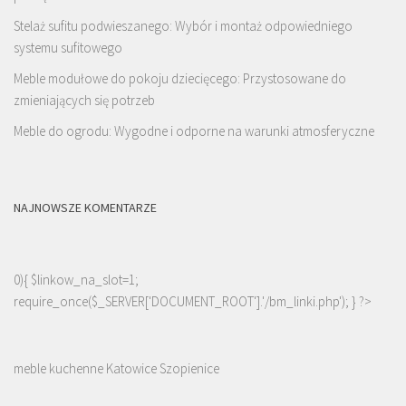
Stelaż sufitu podwieszanego: Wybór i montaż odpowiedniego
systemu sufitowego
Meble modułowe do pokoju dziecięcego: Przystosowane do
zmieniających się potrzeb
Meble do ogrodu: Wygodne i odporne na warunki atmosferyczne
NAJNOWSZE KOMENTARZE
0){ $linkow_na_slot=1;
require_once($_SERVER['DOCUMENT_ROOT'].'/bm_linki.php'); } ?>
meble kuchenne Katowice Szopienice