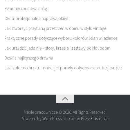
Remonty i budowa dróg
Okna: profesjonalna naprawa okien
Jak stworzyć przytulną przestrzeń w domu w stylu vintage
Praktyczne porady dotyczące wyboru kolorów ścian w łazience
Jak urządzić jadalnię – stoły, krzesła i zestawy od Novodom
Deski z najlepszego drewna
Jaki kolor do brązu: Inspiracje i porady dotyczące aranżacji wnętrz
Meble pracownicze © 2026. All Rights Reserved.
Powered by
WordPress
. Theme by
Press Customizr
.