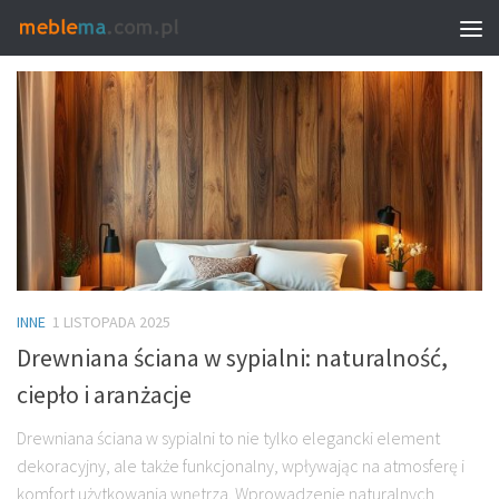
TAGGED:
GRANATOWE DODATKI DO SYPIALNI
INNE
1 LISTOPADA 2025
Drewniana ściana w sypialni: naturalność,
ciepło i aranżacje
Drewniana ściana w sypialni to nie tylko elegancki element
dekoracyjny, ale także funkcjonalny, wpływając na atmosferę i
komfort użytkowania wnętrza. Wprowadzenie naturalnych