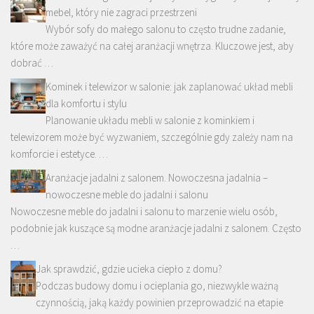
mebel, który nie zagraci przestrzeni
Wybór sofy do małego salonu to często trudne zadanie,
które może zaważyć na całej aranżacji wnętrza. Kluczowe jest, aby
dobrać …
Kominek i telewizor w salonie: jak zaplanować układ mebli
dla komfortu i stylu
Planowanie układu mebli w salonie z kominkiem i
telewizorem może być wyzwaniem, szczególnie gdy zależy nam na
komforcie i estetyce. …
Aranżacje jadalni z salonem. Nowoczesna jadalnia –
nowoczesne meble do jadalni i salonu
Nowoczesne meble do jadalni i salonu to marzenie wielu osób,
podobnie jak kuszące są modne aranżacje jadalni z salonem. Często
…
Jak sprawdzić, gdzie ucieka ciepło z domu?
Podczas budowy domu i ocieplania go, niezwykle ważną
czynnością, jaką każdy powinien przeprowadzić na etapie