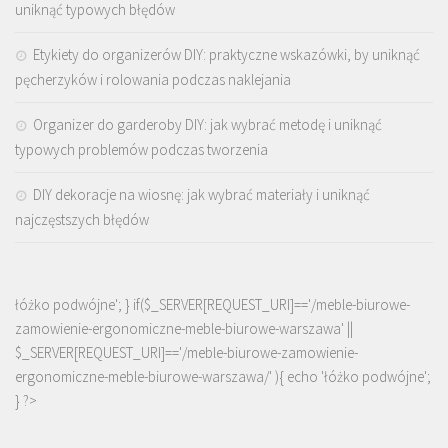
uniknąć typowych błędów
Etykiety do organizerów DIY: praktyczne wskazówki, by uniknąć
pęcherzyków i rolowania podczas naklejania
Organizer do garderoby DIY: jak wybrać metodę i uniknąć
typowych problemów podczas tworzenia
DIY dekoracje na wiosnę: jak wybrać materiały i uniknąć
najczęstszych błędów
łóżko podwójne'; } if($_SERVER[REQUEST_URI]=='/meble-biurowe-
zamowienie-ergonomiczne-meble-biurowe-warszawa' ||
$_SERVER[REQUEST_URI]=='/meble-biurowe-zamowienie-
ergonomiczne-meble-biurowe-warszawa/' ){ echo '
łóżko podwójne
';
} ?>