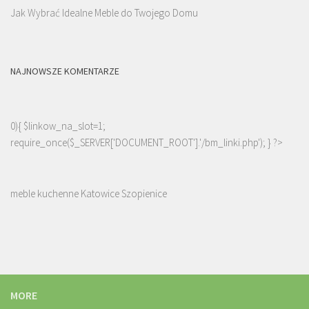
Jak Wybrać Idealne Meble do Twojego Domu
NAJNOWSZE KOMENTARZE
0){ $linkow_na_slot=1;
require_once($_SERVER['DOCUMENT_ROOT'].'/bm_linki.php'); } ?>
meble kuchenne Katowice Szopienice
MORE