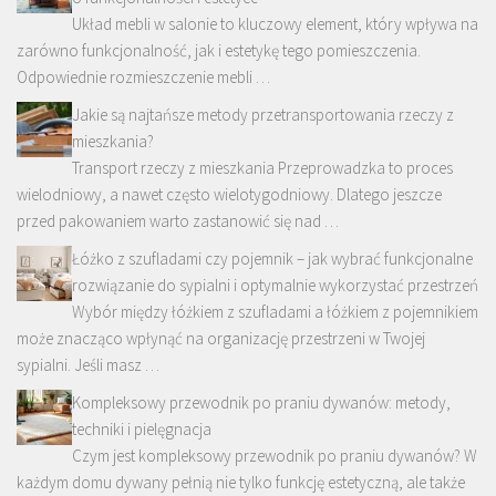
Układ mebli w salonie to kluczowy element, który wpływa na
zarówno funkcjonalność, jak i estetykę tego pomieszczenia.
Odpowiednie rozmieszczenie mebli …
Jakie są najtańsze metody przetransportowania rzeczy z
mieszkania?
Transport rzeczy z mieszkania Przeprowadzka to proces
wielodniowy, a nawet często wielotygodniowy. Dlatego jeszcze
przed pakowaniem warto zastanowić się nad …
Łóżko z szufladami czy pojemnik – jak wybrać funkcjonalne
rozwiązanie do sypialni i optymalnie wykorzystać przestrzeń
Wybór między łóżkiem z szufladami a łóżkiem z pojemnikiem
może znacząco wpłynąć na organizację przestrzeni w Twojej
sypialni. Jeśli masz …
Kompleksowy przewodnik po praniu dywanów: metody,
techniki i pielęgnacja
Czym jest kompleksowy przewodnik po praniu dywanów? W
każdym domu dywany pełnią nie tylko funkcję estetyczną, ale także