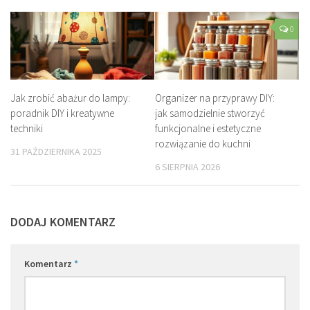
0
Jak zrobić abażur do lampy:
Organizer na przyprawy DIY:
poradnik DIY i kreatywne
jak samodzielnie stworzyć
techniki
funkcjonalne i estetyczne
rozwiązanie do kuchni
31 PAŹDZIERNIKA 2025
6 SIERPNIA 2026
DODAJ KOMENTARZ
Komentarz
*