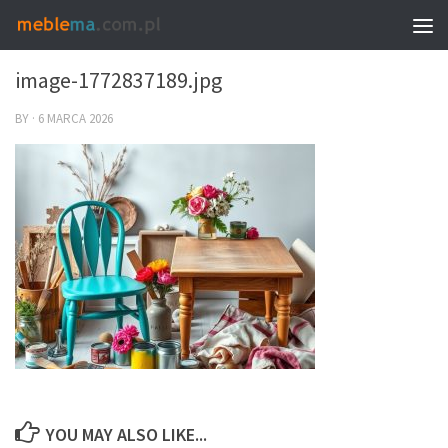
0
image-1772837189.jpg
BY
·
6 MARCA 2026
YOU MAY ALSO LIKE...