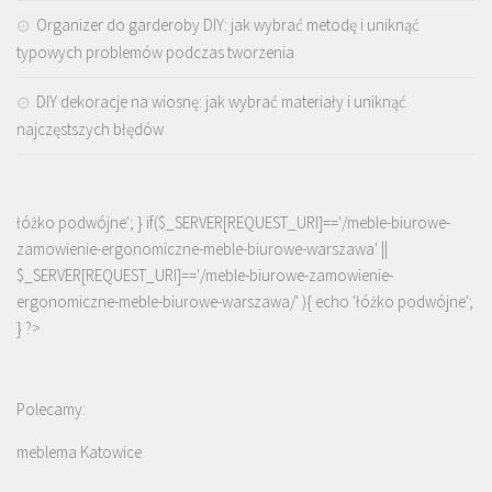
Organizer do garderoby DIY: jak wybrać metodę i uniknąć
typowych problemów podczas tworzenia
DIY dekoracje na wiosnę: jak wybrać materiały i uniknąć
najczęstszych błędów
łóżko podwójne'; } if($_SERVER[REQUEST_URI]=='/meble-biurowe-
zamowienie-ergonomiczne-meble-biurowe-warszawa' ||
$_SERVER[REQUEST_URI]=='/meble-biurowe-zamowienie-
ergonomiczne-meble-biurowe-warszawa/' ){ echo '
łóżko podwójne
';
} ?>
Polecamy:
meblema Katowice