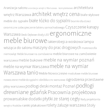
architektura
Aranżacja salonu
aranżacja wnętrz Warszawa - kompleksowo
architekt wnętrz cena
wnętrz Warszawa
białe stylowe
białe łóżko do sypialni
meble do sypialni
bramki dla dzieci
Czyszczenie kanapy
ceramiczne zabezpieczenie lakieru samochodowego
ergonomiczne
Warszawa
Deski Dębowe
diody LED
meble biurowe
lakierobejca woskowa
lampa
maszyny do prac drogowych
wisząca do salonu
materace dla
meble biurowe na zamówienie
niemowląt
Meble biurowe na zamówienie
meble na wymiar poznań
meble bukowe
warszawa
meble na wymiar
meble na wymiar Warszawa
Warszawa tanio
Meble Nowoczesne
modułowe meble biurowe
ogrodzenia przestawne
nowoczesne meble do sypialni
obróbka cnc warszawa
podłogi
podłogi deski montaż Poznań
plisy warszawa
drewniane gdańsk
Pracownia projektowa
płytki ze starej cegły
prowansalskie dodatki
Rady projektanta
rolety żaluzje warszawa
Stoły
ramki plakatowe
wnętrz Kraków