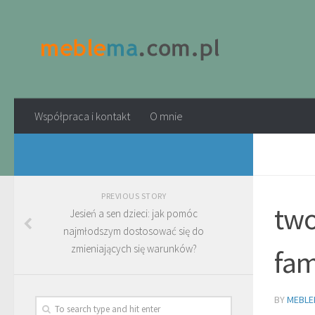
Współpraca i kontakt
O mnie
PREVIOUS STORY
two
Jesień a sen dzieci: jak pomóc
najmłodszym dostosować się do
zmieniających się warunków?
fam
BY
MEBLE