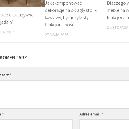
Jak skomponować
Dlaczego 
dekoracje na okrągły stolik
meble na wy
rskie ekskluzywne
kawowy, by łączyły styl i
funkcjonal
jadalni
funkcjonalność
2 LISTOPADA
CA 2017
27 MAJA 2026
 KOMENTARZ
ntarz
*
a
*
Adres email
*