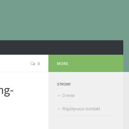
0
MORE
STRONY
ng-
O mnie
Współpraca i kontakt