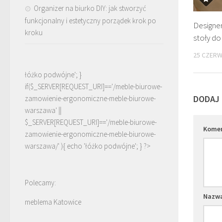
Organizer na biurko DIY: jak stworzyć
funkcjonalny i estetyczny porządek krok po
Designe
kroku
stoły do 
25 CZERW
łóżko podwójne'; }
if($_SERVER[REQUEST_URI]=='/meble-biurowe-
DODAJ
zamowienie-ergonomiczne-meble-biurowe-
warszawa' ||
$_SERVER[REQUEST_URI]=='/meble-biurowe-
Kome
zamowienie-ergonomiczne-meble-biurowe-
warszawa/' ){ echo '
łóżko podwójne
'; } ?>
Polecamy:
Nazw
meblema Katowice