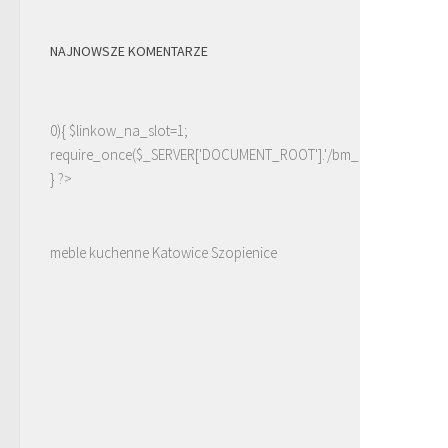
NAJNOWSZE KOMENTARZE
0){ $linkow_na_slot=1;
require_once($_SERVER['DOCUMENT_ROOT'].'/bm_linki.php');
} ?>
meble kuchenne Katowice Szopienice