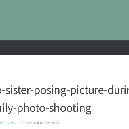
-sister-posing-picture-duri
ily-photo-shooting
MA.COM.PL
·
27 PAŹDZIERNIKA 2023