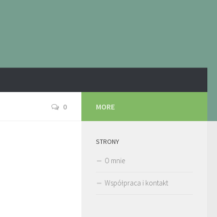
0
MORE
STRONY
O mnie
Współpraca i kontakt