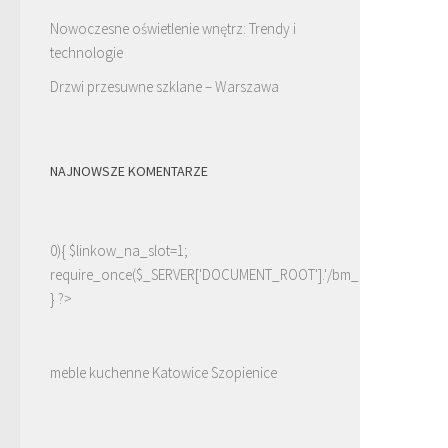
Nowoczesne oświetlenie wnętrz: Trendy i
technologie
Drzwi przesuwne szklane – Warszawa
NAJNOWSZE KOMENTARZE
0){ $linkow_na_slot=1;
require_once($_SERVER['DOCUMENT_ROOT'].'/bm_linki.php');
} ?>
meble kuchenne Katowice Szopienice