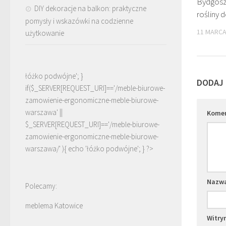
Bydgoszc
DIY dekoracje na balkon: praktyczne
rośliny 
pomysły i wskazówki na codzienne
11 MARCA
użytkowanie
łóżko podwójne'; }
DODAJ
if($_SERVER[REQUEST_URI]=='/meble-biurowe-
zamowienie-ergonomiczne-meble-biurowe-
warszawa' ||
Kome
$_SERVER[REQUEST_URI]=='/meble-biurowe-
zamowienie-ergonomiczne-meble-biurowe-
warszawa/' ){ echo '
łóżko podwójne
'; } ?>
Nazw
Polecamy:
meblema Katowice
Witry