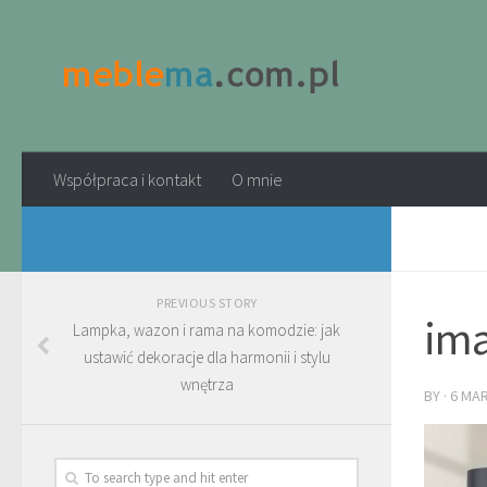
Współpraca i kontakt
O mnie
PREVIOUS STORY
ima
Lampka, wazon i rama na komodzie: jak
ustawić dekoracje dla harmonii i stylu
wnętrza
BY
·
6 MA