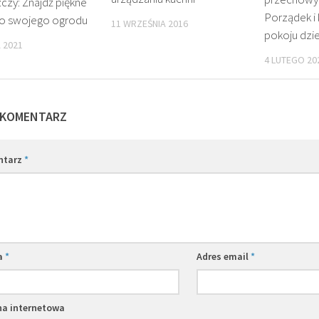
zy: Znajdź piękne
Porządek i
do swojego ogrodu
11 WRZEŚNIA 2016
pokoju dzi
 2021
4 LUTEGO 20
 KOMENTARZ
ntarz
*
a
*
Adres email
*
na internetowa