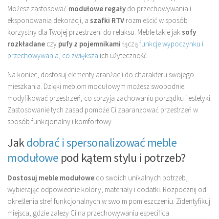
Możesz zastosować
modułowe regały
do przechowywania i
eksponowania dekoracji, a
szafki RTV
rozmieścić w sposób
korzystny dla Twojej przestrzeni do relaksu. Meble takie jak
sofy
rozkładane
czy
pufy z pojemnikami
łączą
funkcje wypoczynku i
przechowywania, co zwiększa
ich użyteczność.
Na koniec, dostosuj elementy aranżacji do charakteru swojego
mieszkania. Dzięki meblom modułowym możesz swobodnie
modyfikować przestrzeń, co sprzyja zachowaniu porządku i estetyki.
Zastosowanie tych zasad pomoże Ci zaaranżować przestrzeń w
sposób funkcjonalny i komfortowy.
Jak
dobrać i spersonalizować meble
modułowe
pod kątem stylu i potrzeb?
Dostosuj meble modułowe
do swoich unikalnych potrzeb,
wybierając odpowiednie kolory, materiały i dodatki. Rozpocznij od
określenia stref funkcjonalnych w swoim pomieszczeniu. Zidentyfikuj
miejsca, gdzie zależy Ci na przechowywaniu específica