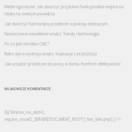
Meble ogrodowe: Jak stworzyć przytulne i funkcjonalne miejsce na
relaks na świeżym powietrzu
Jak stworzyć harmonijną przestrzeń w pokoju dziecięcym
Nowoczesne oświetlenie wnętrz: Trendy i technologie
Po co jest obróbka CNC?
Retro styl w wystroju wnętrz: Inspiracje z przeszłości
Jak urządzić przestrzeń do pracy w domu: Komfort i efektywność
NAJNOWSZE KOMENTARZE
0){ $linkow_na_slot=1;
require_once($_SERVER['DOCUMENT_ROOT'].'/bm_linki.php'); } ?>