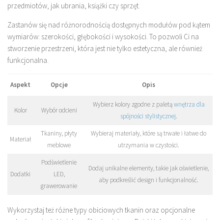
przedmiotów, jak ubrania, książki czy sprzęt.
Zastanów się nad różnorodnością dostępnych modułów pod kątem
wymiarów: szerokości, głębokości i wysokości. To pozwoli Ci na
stworzenie przestrzeni, która jest nie tylko estetyczna, ale również
funkcjonalna.
Aspekt
Opcje
Opis
Wybierz kolory zgodne z paletą
wnętrza dla
Kolor
Wybór odcieni
spójności stylistycznej
.
Tkaniny, płyty
Wybieraj materiały, które są trwałe i łatwe do
Materiał
meblowe
utrzymania w czystości.
Podświetlenie
Dodaj unikalne elementy, takie jak oświetlenie,
Dodatki
LED,
aby podkreślić design i funkcjonalność.
grawerowanie
Wykorzystaj też różne typy obiciowych tkanin oraz opcjonalne