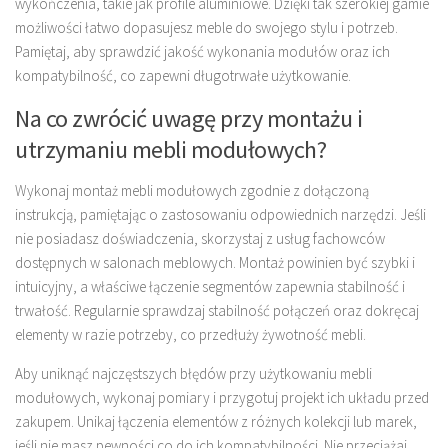
wykończenia, takie jak profile aluminiowe. Dzięki tak szerokiej gamie
możliwości łatwo dopasujesz meble do swojego stylu i potrzeb.
Pamiętaj, aby sprawdzić jakość wykonania modułów oraz ich
kompatybilność, co zapewni długotrwałe użytkowanie.
Na co zwrócić uwagę przy montażu i
utrzymaniu mebli modułowych?
Wykonaj montaż mebli modułowych zgodnie z dołączoną
instrukcją, pamiętając o zastosowaniu odpowiednich narzędzi. Jeśli
nie posiadasz doświadczenia, skorzystaj z usług fachowców
dostępnych w salonach meblowych. Montaż powinien być szybki i
intuicyjny, a właściwe łączenie segmentów zapewnia stabilność i
trwałość. Regularnie sprawdzaj stabilność połączeń oraz dokręcaj
elementy w razie potrzeby, co przedłuży żywotność mebli.
Aby uniknąć najczęstszych błędów przy użytkowaniu mebli
modułowych, wykonaj pomiary i przygotuj projekt ich układu przed
zakupem. Unikaj łączenia elementów z różnych kolekcji lub marek,
jeśli nie masz pewności co do ich kompatybilności. Nie przeciążaj