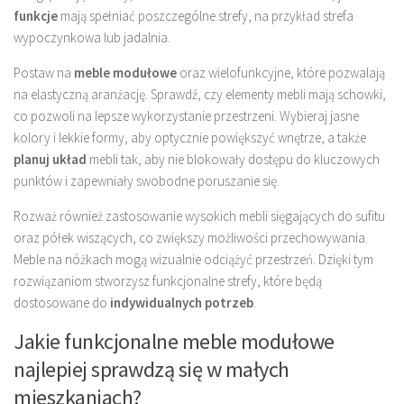
funkcje
mają spełniać poszczególne strefy, na przykład strefa
wypoczynkowa lub jadalnia.
Postaw na
meble modułowe
oraz wielofunkcyjne, które pozwalają
na elastyczną aranżację. Sprawdź, czy elementy mebli mają schowki,
co pozwoli na lepsze wykorzystanie przestrzeni. Wybieraj jasne
kolory i lekkie formy, aby optycznie powiększyć wnętrze, a także
planuj układ
mebli tak, aby nie blokowały dostępu do kluczowych
punktów i zapewniały swobodne poruszanie się.
Rozważ również zastosowanie wysokich mebli sięgających do sufitu
oraz półek wiszących, co zwiększy możliwości przechowywania.
Meble na nóżkach mogą wizualnie odciążyć przestrzeń. Dzięki tym
rozwiązaniom stworzysz funkcjonalne strefy, które będą
dostosowane do
indywidualnych potrzeb
.
Jakie funkcjonalne meble modułowe
najlepiej sprawdzą się w małych
mieszkaniach?