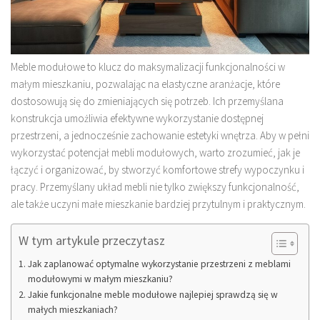
Meble modułowe to klucz do maksymalizacji funkcjonalności w
małym mieszkaniu, pozwalając na elastyczne aranżacje, które
dostosowują się do zmieniających się potrzeb. Ich przemyślana
konstrukcja umożliwia efektywne wykorzystanie dostępnej
przestrzeni, a jednocześnie zachowanie estetyki wnętrza. Aby w pełni
wykorzystać potencjał mebli modułowych, warto zrozumieć, jak je
łączyć i organizować, by stworzyć komfortowe strefy wypoczynku i
pracy. Przemyślany układ mebli nie tylko zwiększy funkcjonalność,
ale także uczyni małe mieszkanie bardziej przytulnym i praktycznym.
W tym artykule przeczytasz
Jak zaplanować optymalne wykorzystanie przestrzeni z meblami
modułowymi w małym mieszkaniu?
Jakie funkcjonalne meble modułowe najlepiej sprawdzą się w
małych mieszkaniach?