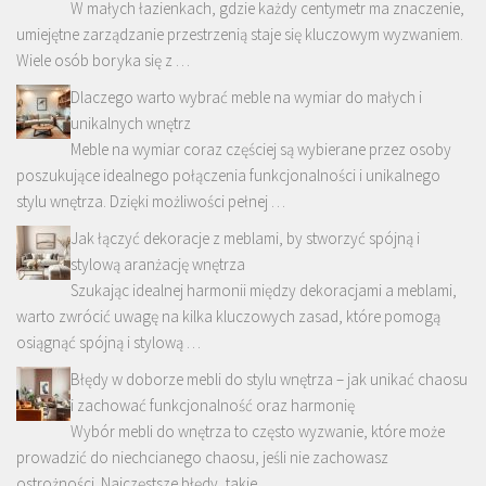
W małych łazienkach, gdzie każdy centymetr ma znaczenie,
umiejętne zarządzanie przestrzenią staje się kluczowym wyzwaniem.
Wiele osób boryka się z …
Dlaczego warto wybrać meble na wymiar do małych i
unikalnych wnętrz
Meble na wymiar coraz częściej są wybierane przez osoby
poszukujące idealnego połączenia funkcjonalności i unikalnego
stylu wnętrza. Dzięki możliwości pełnej …
Jak łączyć dekoracje z meblami, by stworzyć spójną i
stylową aranżację wnętrza
Szukając idealnej harmonii między dekoracjami a meblami,
warto zwrócić uwagę na kilka kluczowych zasad, które pomogą
osiągnąć spójną i stylową …
Błędy w doborze mebli do stylu wnętrza – jak unikać chaosu
i zachować funkcjonalność oraz harmonię
Wybór mebli do wnętrza to często wyzwanie, które może
prowadzić do niechcianego chaosu, jeśli nie zachowasz
ostrożności. Najczęstsze błędy, takie …