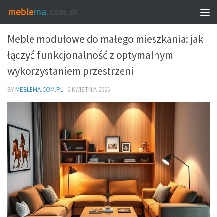
MEBLE – PROPORCJE, UKŁAD I WYBÓR
Meble modułowe do małego mieszkania: jak
łączyć funkcjonalność z optymalnym
wykorzystaniem przestrzeni
BY
MEBLEMA.COM.PL
·
2 KWIETNIA 2026