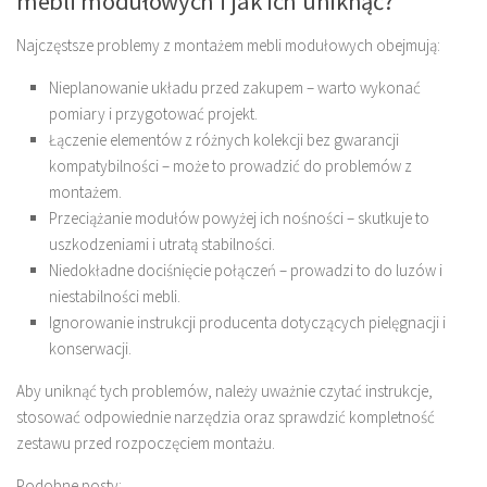
mebli modułowych i jak ich uniknąć?
Najczęstsze problemy z montażem mebli modułowych obejmują:
Nieplanowanie układu przed zakupem – warto wykonać
pomiary i przygotować projekt.
Łączenie elementów z różnych kolekcji bez gwarancji
kompatybilności – może to prowadzić do problemów z
montażem.
Przeciążanie modułów powyżej ich nośności – skutkuje to
uszkodzeniami i utratą stabilności.
Niedokładne dociśnięcie połączeń – prowadzi to do luzów i
niestabilności mebli.
Ignorowanie instrukcji producenta dotyczących pielęgnacji i
konserwacji.
Aby uniknąć tych problemów, należy uważnie czytać instrukcje,
stosować odpowiednie narzędzia oraz sprawdzić kompletność
zestawu przed rozpoczęciem montażu.
Podobne posty: