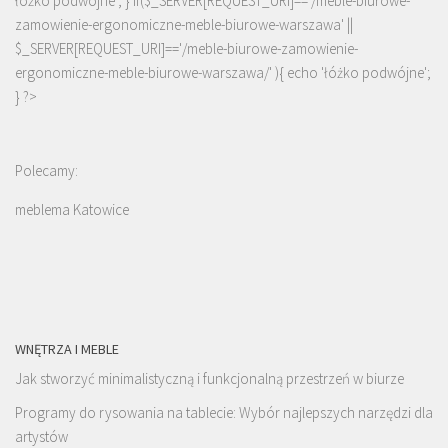
łóżko podwójne'; } if($_SERVER[REQUEST_URI]=='/meble-biurowe-
zamowienie-ergonomiczne-meble-biurowe-warszawa' ||
$_SERVER[REQUEST_URI]=='/meble-biurowe-zamowienie-
ergonomiczne-meble-biurowe-warszawa/' ){ echo '
łóżko podwójne
';
} ?>
Polecamy:
meblema Katowice
WNĘTRZA I MEBLE
Jak stworzyć minimalistyczną i funkcjonalną przestrzeń w biurze
Programy do rysowania na tablecie: Wybór najlepszych narzędzi dla
artystów