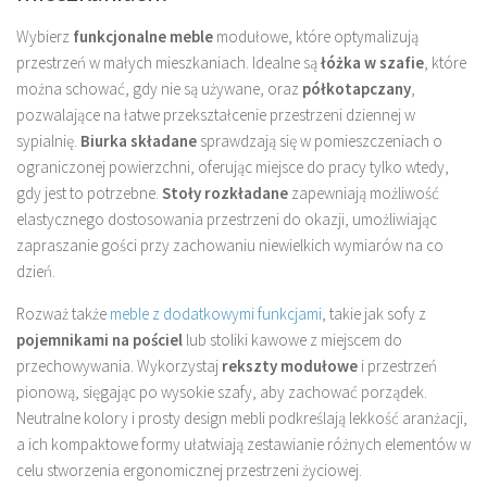
Wybierz
funkcjonalne meble
modułowe, które optymalizują
przestrzeń w małych mieszkaniach. Idealne są
łóżka w szafie
, które
można schować, gdy nie są używane, oraz
półkotapczany
,
pozwalające na łatwe przekształcenie przestrzeni dziennej w
sypialnię.
Biurka składane
sprawdzają się w pomieszczeniach o
ograniczonej powierzchni, oferując miejsce do pracy tylko wtedy,
gdy jest to potrzebne.
Stoły rozkładane
zapewniają możliwość
elastycznego dostosowania przestrzeni do okazji, umożliwiając
zapraszanie gości przy zachowaniu niewielkich wymiarów na co
dzień.
Rozważ także
meble z dodatkowymi funkcjami
, takie jak sofy z
pojemnikami na pościel
lub stoliki kawowe z miejscem do
przechowywania. Wykorzystaj
rekszty modułowe
i przestrzeń
pionową, sięgając po wysokie szafy, aby zachować porządek.
Neutralne kolory i prosty design mebli podkreślają lekkość aranżacji,
a ich kompaktowe formy ułatwiają zestawianie różnych elementów w
celu stworzenia ergonomicznej przestrzeni życiowej.