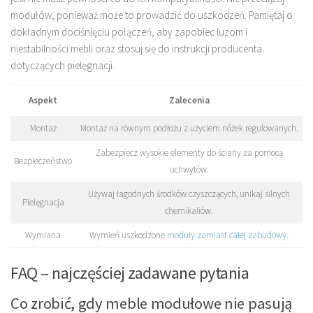
modułów, ponieważ może to prowadzić do uszkodzeń. Pamiętaj o
dokładnym dociśnięciu połączeń, aby zapobiec luzom i
niestabilności mebli oraz stosuj się do instrukcji producenta
dotyczących pielęgnacji.
Aspekt
Zalecenia
Montaż
Montaż na równym podłożu z użyciem nóżek regulowanych.
Zabezpiecz wysokie elementy do ściany za pomocą
Bezpieczeństwo
uchwytów.
Używaj łagodnych środków czyszczących, unikaj silnych
Pielęgnacja
chemikaliów.
Wymiana
Wymień uszkodzone
moduły zamiast całej zabudowy
.
FAQ – najczęściej zadawane pytania
Co zrobić, gdy meble modułowe nie pasują