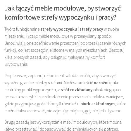
Jak łączyć meble modułowe, by stworzyć
komfortowe strefy wypoczynku i pracy?
Twórz funkcjonalne
strefy wypoczynku
i
strefy pracy
w swoim
mieszkaniu, łącząc meble modułowe w przemyślany sposób.
Umożliwiają one zdefiniowanie przestrzeni poprzez łączenie różnych
funkcji, co jest szczególnie istotne w małych mieszkaniach. Zastosuj
kilka prostych zasad, aby osiągnąć maksymalny komfort
użytkowania.
Po pierwsze, zaplanuj układ mebli w taki sposób, aby stworzyć
wyraźne granice między strefami. Możesz umieścić
narożnik
jako
centralny punkt wypoczynku, a
stół rozkładany
obok niego, co
pozwala na szybkie przekształcenie przestrzeni z relaksu w miejsce,
gdzie przyjmujesz gości. Pomyśl również o
biurku składanym
, które
można łatwo schować, nie zajmując miejsca, gdy nie jest używane.
Drugą zasadą jest wykorzystanie mebli modułowych, które można
łatwo przestawiać i dopasowywać do zmieniających się potrzeb.