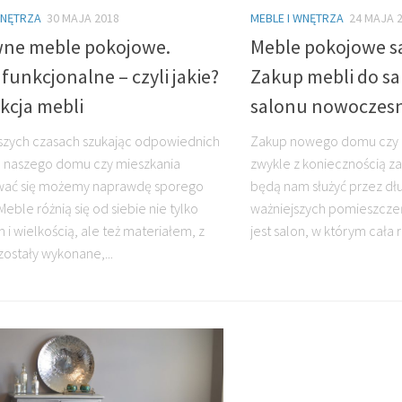
MEBLE I WNĘTRZA
24 MAJA 
WNĘTRZA
30 MAJA 2018
Meble pokojowe s
ne meble pokojowe.
Zakup mebli do sa
funkcjonalne – czyli jakie?
salonu nowoczes
kcja mebli
Zakup nowego domu czy m
jszych czasach szukając odpowiednich
zwykle z koniecznością z
 naszego domu czy mieszkania
będą nam służyć przez dłu
wać się możemy naprawdę sporego
ważniejszych pomieszcz
eble różnią się od siebie nie tylko
jest salon, w którym cała r
 i wielkością, ale też materiałem, z
zostały wykonane,...