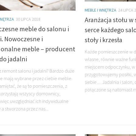
MEBLE I WNĘTRZA
24 LIPCA 
Aranżacja stołu w s
WNĘTRZA
30 LIPCA 2018
zesne meble do salonu i
serce każdego sal
i. Nowoczesne i
stoły i krzesła
jonalne meble – producent
Każde pomieszczenie w d
do jadalni
własne, równie ważne funkc
miejscem odpoczynku, w 
z remont salonu i jadalni? Bardzo duże
przygotowujemy posiłki, 
e mają wybrane przez ciebie meble.
siebie… Jadalnia i salon,
amiętać, że są to pomieszczenia, z
połączone są natomiast mi
korzystają wszyscy domownicy,
więc uwzględniać ich indywidualne
 a stworzona przez nas...