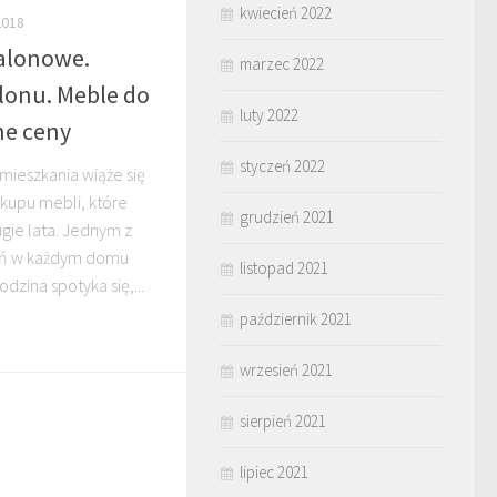
kwiecień 2022
2018
alonowe.
marzec 2022
lonu. Meble do
luty 2022
ne ceny
styczeń 2022
ieszkania wiąże się
akupu mebli, które
grudzień 2021
gie lata. Jednym z
eń w każdym domu
listopad 2021
odzina spotyka się,...
październik 2021
wrzesień 2021
sierpień 2021
lipiec 2021