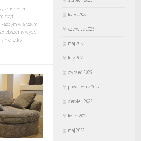
ydaje się na
lipiec 2023
em zbyt
 każdym większym
czerwiec 2023
dzo obszerny wybór.
ę nie tylko
maj 2023
luty 2023
styczeń 2023
październik 2022
sierpień 2022
lipiec 2022
maj 2022