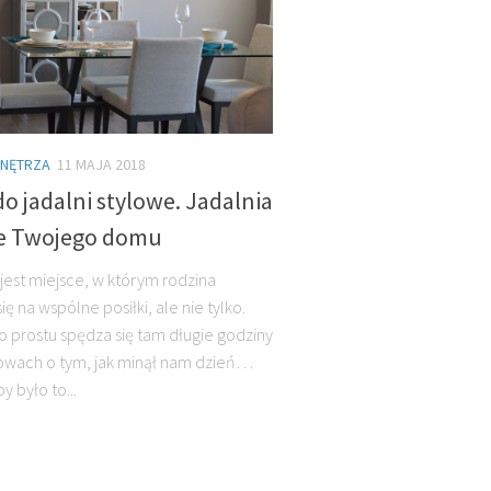
WNĘTRZA
11 MAJA 2018
do jadalni stylowe. Jadalnia
ce Twojego domu
 jest miejsce, w którym rodzina
ię na wspólne posiłki, ale nie tylko.
o prostu spędza się tam długie godziny
wach o tym, jak minął nam dzień…
y było to...