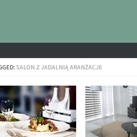
GGED:
SALON Z JADALNIĄ ARANŻACJE