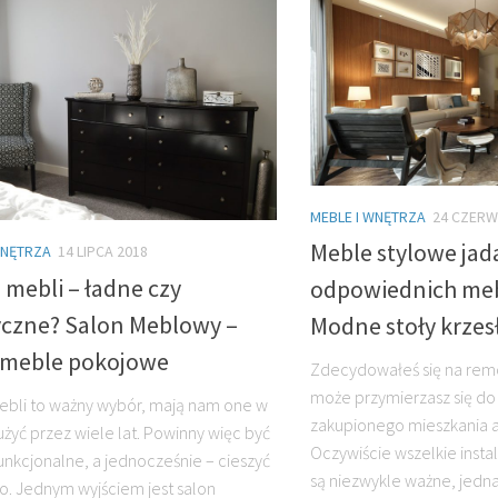
MEBLE I WNĘTRZA
24 CZERW
Meble stylowe jad
WNĘTRZA
14 LIPCA 2018
mebli – ładne czy
odpowiednich mebl
yczne? Salon Meblowy –
Modne stoły krzes
 meble pokojowe
Zdecydowałeś się na rem
może przymierzasz się d
bli to ważny wybór, mają nam one w
zakupionego mieszkania 
użyć przez wiele lat. Powinny więc być
Oczywiście wszelkie insta
funkcjonalne, a jednocześnie – cieszyć
są niezwykle ważne, jedna
o. Jednym wyjściem jest salon