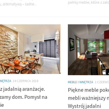
pełnią meble, które z zało
 alternatywą – ładne...
WNĘTRZA
14 CZERWCA 2018
MEBLE I WNĘTRZA
2 CZERWC
z jadalnią aranżacje.
Piękne meble pok
zamy dom. Pomysł na
mebli ważniejszy n
ie
Wystrój jadalni