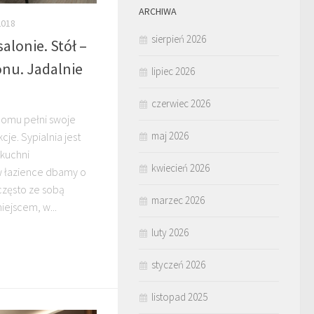
ARCHIWA
2018
sierpień 2026
alonie. Stół –
onu. Jadalnie
lipiec 2026
czerwiec 2026
omu pełni swoje
maj 2026
je. Sypialnia jest
kuchni
kwiecień 2026
w łazience dbamy o
 często ze sobą
marzec 2026
ejscem, w...
luty 2026
styczeń 2026
listopad 2025