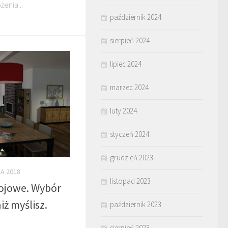
żenia...
październik 2024
sierpień 2024
lipiec 2024
marzec 2024
luty 2024
styczeń 2024
grudzień 2023
A 2018
listopad 2023
ojowe. Wybór
iż myślisz.
październik 2023
sierpień 2023