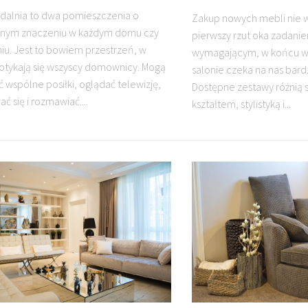
jadalnia to dwa pomieszczenia o
Zakup nowych mebli nie w
lnym znaczeniu w każdym domu czy
pierwszy rzut oka zadani
iu. Jest to bowiem przestrzeń, w
wymagającym, w końcu w
potykają się wszyscy domownicy. Mogą
salonie czeka na nas bar
 wspólne posiłki, oglądać telewizję,
Dostępne zestawy różnią si
ć się i rozmawiać....
kształtem, stylistyką i...