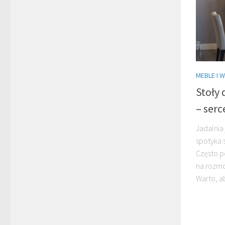
MEBLE I 
Stoły 
– ser
Jadalnia
spotyka s
Często p
na rozmo
Warto, ab