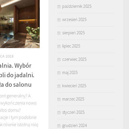
październik 2025
wrzesień 2025
sierpień 2025
lipiec 2025
CA 2018
czerwiec 2025
alnia. Wybór
maj 2025
i do jadalni.
ła do salonu
kwiecień 2025
ont generalny? A
marzec 2025
o wykończenia nowo
albo domu?
styczeń 2025
lacje i tym podobne
k równie istotną rolę
grudzień 2024