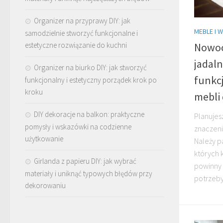
Organizer na przyprawy DIY: jak
MEBLE I 
samodzielnie stworzyć funkcjonalne i
estetyczne rozwiązanie do kuchni
Nowoc
jadaln
Organizer na biurko DIY: jak stworzyć
funkc
funkcjonalny i estetyczny porządek krok po
kroku
mebli 
DIY dekoracje na balkon: praktyczne
Planujes
pomysły i wskazówki na codzienne
znaczeni
użytkowanie
Należy p
których 
Girlanda z papieru DIY: jak wybrać
powinny 
materiały i uniknąć typowych błędów przy
potrzeby
dekorowaniu