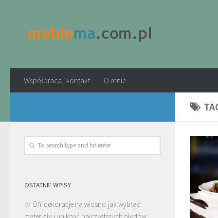
Współpraca i kontakt
O mnie
TA
OSTATNIE WPISY
DIY dekoracje na wiosnę: jak wybrać
materiały i uniknąć najczęstszych błędów