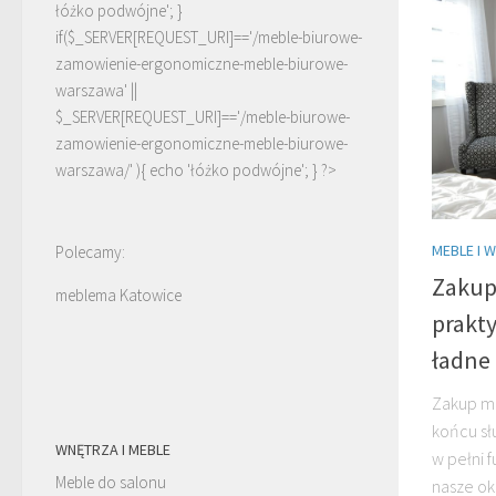
łóżko podwójne'; }
if($_SERVER[REQUEST_URI]=='/meble-biurowe-
zamowienie-ergonomiczne-meble-biurowe-
warszawa' ||
$_SERVER[REQUEST_URI]=='/meble-biurowe-
zamowienie-ergonomiczne-meble-biurowe-
warszawa/' ){ echo '
łóżko podwójne
'; } ?>
MEBLE I 
Polecamy:
Zakup 
meblema Katowice
prakt
ładne
Zakup me
końcu sł
WNĘTRZA I MEBLE
w pełni 
Meble do salonu
nasze ok