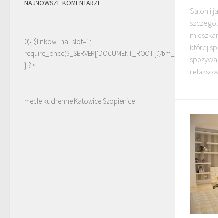
NAJNOWSZE KOMENTARZE
Salon i 
szczegó
mieszkan
0){ $linkow_na_slot=1;
której s
require_once($_SERVER['DOCUMENT_ROOT'].'/bm_linki.php');
spożywać
} ?>
relaksowa
meble kuchenne Katowice Szopienice