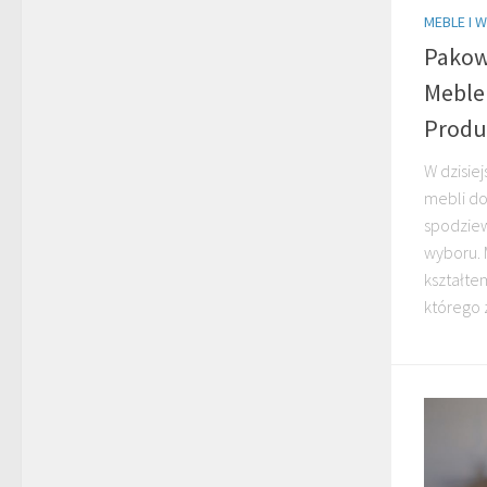
MEBLE I 
Pakow
Meble 
Produ
W dzisie
mebli do
spodzie
wyboru. M
kształtem
którego 